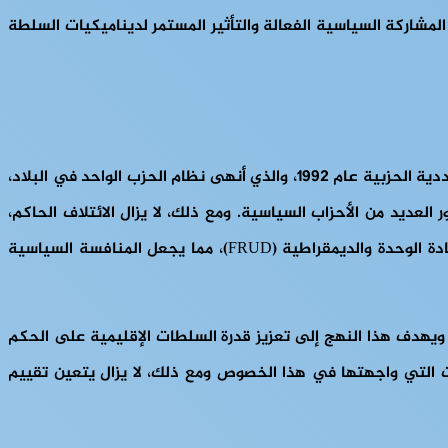
مشاركة السياسية الفعالة والتأثير المستمر لديناميكيات السلطة
اتسم المشهد السياسي في جيبوتي بتفاعل معقد بين نظام التعددية الحزبية والتوترات العرقية طويلة الأمد. فبعد إدخال نظام التعددية الحزبية عام 1992، والذي أنهى نظام الحزب الواحد في البلاد،
 بالمشاركة في الانتخابات. رُفع هذا القيد عام 2002، مما مهد الطريق لظهور العديد من الأحزاب السياسية. ومع ذلك، لا يزال الائتلاف الحاكم،
المعروف باسم الاتحاد من أجل الأغلبية الرئاسية (UMP)، يهيمن عليه التجمع الشعبي من أجل التقدم (RPP) والجبهة من أجل استعادة الوحدة والديمقراطية (FRUD)، مما يجعل المنافسة السياسية
. ويهدف هذا النهج إلى تعزيز قدرة السلطات الإقليمية على الحكم
ات التي واجهتها في هذا الخصوص ومع ذلك، لا يزال يتعين تقييم