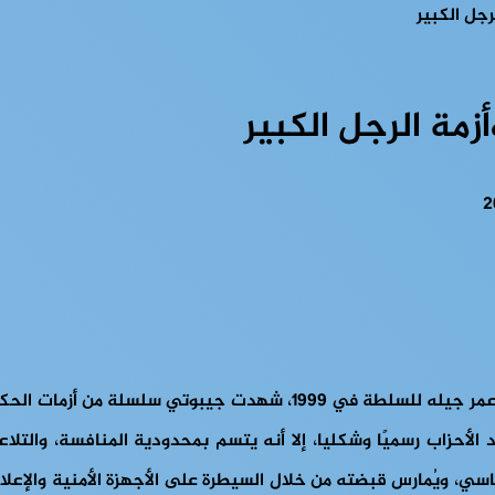
جل الكبير
مة الرجل الكبير
منذ حصولها على الاستقلال عن فرنسا عام 1977، وتسلم إسماعيل عمر جيل
أحزاب رسميًا وشكليا، إلا أنه يتسم بمحدودية المنافسة، والتلاعب
ي، ويُمارس قبضته من خلال السيطرة على الأجهزة الأمنية والإعل