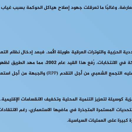
عارضة. وغالبًا ما تعرقلت جهود إصلاح هياكل الحوكمة بسبب غياب ال
سمحت الساحة السياسية في البداية لأربعة أحزاب فقط
كزية كوسيلة لتعزيز التنمية المحلية وتخفيف الانقسامات الإقليمية
تحديات المستمرة المتجذرة في ماضيها الاستعماري، رغم الانتقاد
ة كبيرة على العمليات السياسية.