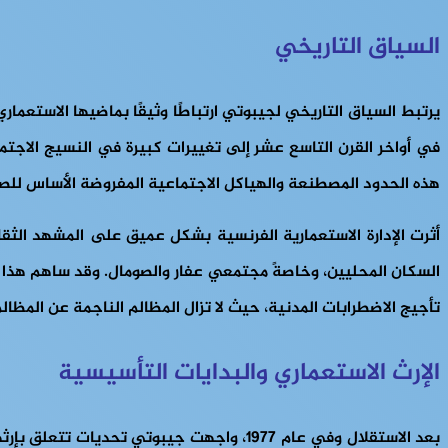
السياق التاريخي
يرتبط السياق التاريخي لجيبوتي ارتباطًا وثيقًا بماضيها الاستعما
في أواخر القرن التاسع عشر إلى تغييرات كبيرة في النسيج الاجت
هذه الحدود المصطنعة والهياكل الاجتماعية المفروضة الأساس للصرا
أثرت الإدارة الاستعمارية الفرنسية بشكل عميق على المشهد الثقا
السكان المحليين، وخاصةً مجتمعي عفار والصومال. وقد ساهم هذا ال
تأجيج الاضطرابات المدنية، حيث لا تزال المظالم الناجمة عن المظالم
الإرث الاستعماري والبدايات التأسيسية
بعد الاستقلال وفي عام 1977، واجهت جيبوت