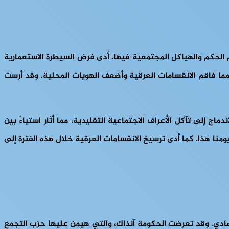
ام الحكم والهياكل المجتمعية فيها. أدى فرض السيطرة الاستعمارية
ما فاقم الانقسامات العرقية وأضعف الهويات المحلية. وقد أرست
إلى تآكل الأعراف الاجتماعية التقليدية، مما أثار استياءً بين
نا هذا. كما أدى ترسيخ الانقسامات العرقية خلال هذه الفترة إلى
تقرار الاقتصادي. وقد تعرضت الحكومة آنذاك، والتي هيمن عليها حزب التجمع