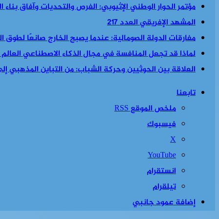
مؤتمر الحوار الوطني الإثيوبي: الفرص والتحديات وآفاق بناء 
المشهد الإفريقي العدد 217
مفارقات الدولة الصومالية: عندما يصبح الخارج صانعًا لطوق الن
لماذا قد تجعل المنافسة في مجال الذكاء الاصطناعي العالم أكث
العلاقة بين الحوثيين وحركة الشباب: من التباين المذهبي إلى 
تابعنا
ملخص الموقع RSS
فيسبوك
‫X
‫YouTube
انستقرام
تيلقرام
إضافة عمود جانبي