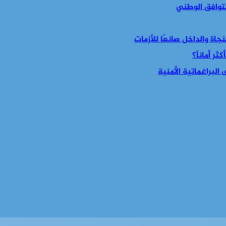
التوافق الوطني
جاة والداخل صانعًا للأزمات
ر أماناً؟
البراغماتية الأمنية