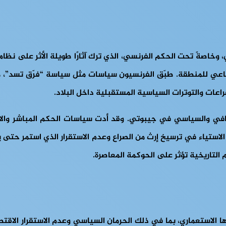
ري، وخاصةً تحت الحكم الفرنسي، الذي ترك آثارًا طويلة الأثر على نظ
ماعي للمنطقة. طبّق الفرنسيون سياسات مثل سياسة “فرّق تسد”، م
عات والتوترات السياسية المستقبلية داخل البلاد.
في والسياسي في جيبوتي. وقد أدت سياسات الحكم المباشر والاندماج 
استياء في ترسيخ إرث من الصراع وعدم الاستقرار الذي استمر حتى يوم
 التاريخية تؤثر على الحوكمة المعاصرة.
ي تحديات تتعلق بإرثها الاستعماري، بما في ذلك الحرمان السياسي وعدم الاس