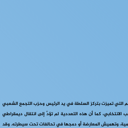
ه للسلطة في 1999، شهدت جيبوتي سلسلة من أزمات الحكم التي تميزت بتركز السلطة في يد الرئيس وحزب التجمع الشعبي
 الانتخابي، كما أن هذه التعددية لم تؤدِّ إلى انتقال ديمقراطي
امية، وتهميش المعارضة أو دمجها في تحالفات تحت سيطرته. وقد