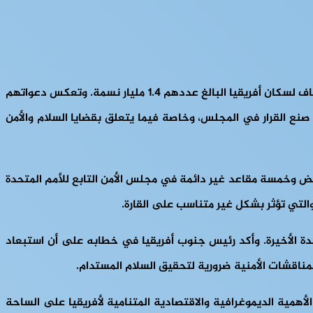
لقد دعا القادة الأفارقة بإصرار إلى إصلاح مجلس الأمن التابع للأمم المتحدة لضمان التمثيل الدائم للقارة، مدفوعين بمبادئ العدالة والإنصاف لسكان أفريقيا البالغ عددهم 1.4 مليار نسمة. وتعكس دعواتهم
 صنع القرار في المجلس، وخاصة فيما يتعلق بقضايا السلام والأمن
ض وخمسة مقاعد غير دائمة في مجلس الأمن التابع للأمم المتحدة
والتي تؤثر بشكل غير متناسب على القارة.
حدة الأخيرة. وأكد رئيس جنوب أفريقيا في خطابه على أن استبعاد
مناقشات الأمنية ضرورية لتحقيق السلام المستدام.
مية الديموغرافية والاقتصادية المتنامية لأفريقيا على الساحة