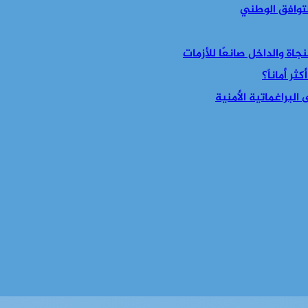
التوافق الوطني
جاة والداخل صانعًا للأزمات
ر أماناً؟
البراغماتية الأمنية