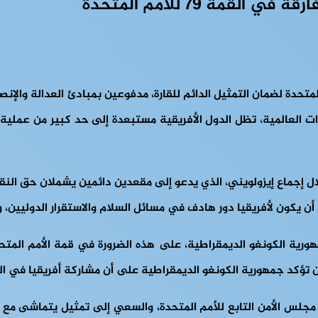
ارات العالمية، تظل الدول الأفريقية مستبعدة إلى حد كبير من عملية
ل إجماع إيزولويني، الذي يدعو إلى مقعدين دائمين يشملان حق النق
أن يكون لأفريقيا دور هادف في مسائل السلام والاستقرار الدوليين، 
مهورية الكونغو الديمقراطية، على هذه الضرورة في قمة الأمم المت
ين تؤكد جمهورية الكونغو الديمقراطية على أن مشاركة أفريقيا في ال
 الأمن التابع للأمم المتحدة، والسعي إلى تمثيل يتماشى مع الأه