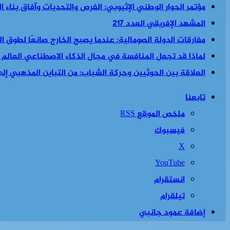
مؤتمر الحوار الوطني الإثيوبي: الفرص والتحديات وآفاق بناء 
المشهد الإفريقي العدد 217
مفارقات الدولة الصومالية: عندما يصبح الخارج صانعًا لطوق الن
لماذا قد تجعل المنافسة في مجال الذكاء الاصطناعي العالم أكث
العلاقة بين الحوثيين وحركة الشباب: من التباين المذهبي إلى 
تابعنا
ملخص الموقع RSS
فيسبوك
‫X
‫YouTube
انستقرام
تيلقرام
إضافة عمود جانبي