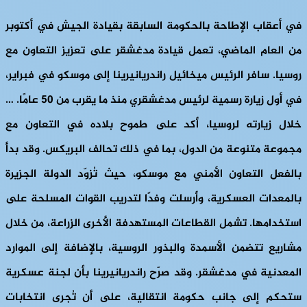
في أعقاب الإطاحة بالحكومة السابقة بقيادة الجيش في أكتوبر
من العام الماضي، تعمل قيادة مدغشقر على تعزيز التعاون مع
روسيا. سافر الرئيس ميخائيل راندريانيرينا إلى موسكو في فبراير،
في أول زيارة رسمية لرئيس مدغشقري منذ ما يقرب من 50 عامًا. …
خلال زيارته لروسيا، أكد على طموح بلاده في التعاون مع
مجموعة متنوعة من الدول، بما في ذلك تحالف البريكس. وقد بدأ
بالفعل التعاون الأمني ​​مع موسكو، حيث تُزوّد ​​الدولة الجزيرة
بالمعدات العسكرية، وأرسلت وفدًا لتدريب القوات المسلحة على
استخدامها. تشمل القطاعات المستهدفة الأخرى الزراعة، من خلال
مشاريع تتضمن الأسمدة والبذور الروسية، بالإضافة إلى الموارد
المعدنية في مدغشقر. وقد صرّح راندريانيرينا بأن لجنة عسكرية
ستحكم إلى جانب حكومة انتقالية، على أن تُجرى انتخابات