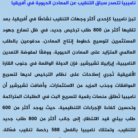
ناميبيا تتصدر سباق التنقيب عن المعادن الحيوية في أفريقيا
تبرز ناميبيا كإحدى أكثر وجهات التنقيب نشاطًا في أفريقيا، بعد
تلقيها أكثر من 800 طلب ترخيص جديد، في ظل تسارع جهود
المستثمرين لتوسيع خطوط إنتاج المعادن، مدفوعين بالطلب
العالمي المتزايد على المعادن الحيوية. ووفقًا لمفوضة التعدين
الناميبية، إيزابيلا تشيرشير، فإن الدولة الواقعة في جنوب القارة
الأفريقية تُجري إصلاحات على نظام الترخيص لديها لتسريع
الموافقات وجذب المزيد من الاستثمارات. وأضافت تشيرشير أن
ناميبيا تُطلق منصات رقمية لتسريع البت في الطلبات المتراكمة
وتحسين كفاءة الإجراءات التنظيمية، حيث يوجد أكثر من 600
طلب بيئي قيد الانتظار، إلى جانب أكثر من 800 طلب جديد
للتنقيب. وتمتلك ناميبيا بالفعل 588 رخصة تنقيب فعّالة،