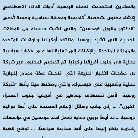
والعشرين. استخدمت الحملة الروسية أدوات الذكاء الاصطناعي
لإنشاء محتوى لشخصية أكاديمية ومعلقة سياسية وهمية تُدعى
“الدكتور مانويل غودسين”، والتي نشرت سلسلة من المقالات
الجدلية التي تُشيد بروسيا، وتنتقد أوكرانيا والولايات المتحدة
والمملكة المتحدة، بالإضافة إلى تعليقاتها على قضايا سياسية
محلية في جنوب أفريقيا وكينيا. تم تضخيم المحتوى عبر شبكة
من صفحات الأخبار المزيفة التي انتحلت صفة مصادر إخبارية
محلية وشعبية على فيسبوك، والتي وصفتها ميتا بأنها “شبكة
روسية الأصل تستهدف جماهير في أفريقيا جنوب الصحراء
الكبرى”. … إلى جانب وسائل الإعلام المصنفة على أنها موالية
لروسيا، … تم أيضًا ترويج دعاية تحمل اسم غودسين في مؤسسات
إخبارية يُنظر إليها على أنها محايدة سياسيًا. … توضح قضية