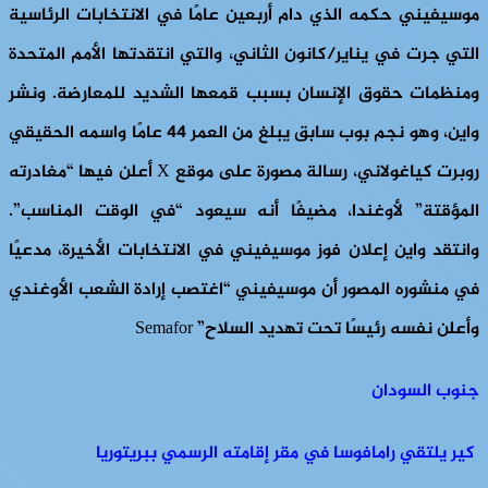
موسيفيني حكمه الذي دام أربعين عامًا في الانتخابات الرئاسية
التي جرت في يناير/كانون الثاني، والتي انتقدتها الأمم المتحدة
ومنظمات حقوق الإنسان بسبب قمعها الشديد للمعارضة. ونشر
واين، وهو نجم بوب سابق يبلغ من العمر 44 عامًا واسمه الحقيقي
روبرت كياغولاني، رسالة مصورة على موقع X أعلن فيها “مغادرته
المؤقتة” لأوغندا، مضيفًا أنه سيعود “في الوقت المناسب”.
وانتقد واين إعلان فوز موسيفيني في الانتخابات الأخيرة، مدعيًا
في منشوره المصور أن موسيفيني “اغتصب إرادة الشعب الأوغندي
وأعلن نفسه رئيسًا تحت تهديد السلاح” Semafor
جنوب السودان
كير يلتقي رامافوسا في مقر إقامته الرسمي ببريتوريا