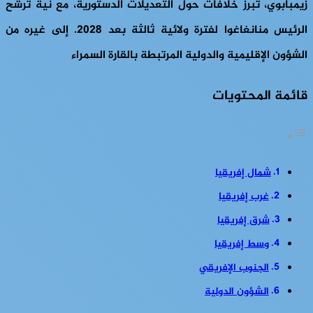
زيمبابوي، تبرز خلافات حول التعديلات الدستورية، مع نية ترشح
الرئيس منانغاغوا لفترة ولائية ثالثة بعد 2028. إلى غيره من
الشؤون الإقليمية والدولية المرتبطة بالقارة السمراء
قائمة المحتويات
شمال إفريقيا
غرب إفريقيا
شرق إفريقيا
وسط إفريقيا
الجنوب الإفريقي
الشؤون الدولية