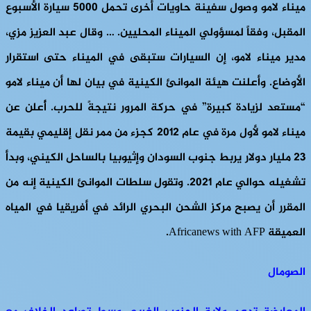
ميناء لامو وصول سفينة حاويات أخرى تحمل 5000 سيارة الأسبوع
المقبل، وفقاً لمسؤولي الميناء المحليين. … وقال عبد العزيز مزي،
مدير ميناء لامو، إن السيارات ستبقى في الميناء حتى استقرار
الأوضاع. وأعلنت هيئة الموانئ الكينية في بيان لها أن ميناء لامو
“مستعد لزيادة كبيرة” في حركة المرور نتيجةً للحرب. أُعلن عن
ميناء لامو لأول مرة في عام 2012 كجزء من ممر نقل إقليمي بقيمة
23 مليار دولار يربط جنوب السودان وإثيوبيا بالساحل الكيني، وبدأ
تشغيله حوالي عام 2021. وتقول سلطات الموانئ الكينية إنه من
المقرر أن يصبح مركز الشحن البحري الرائد في أفريقيا في المياه
العميقة Africanews with AFP.
الصومال