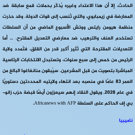
الحادث، إلا أن هذا الاعتداء وغيره يُذكّر بحملات قمع سابقة ضد
المعارضة في زيمبابوي، والتي تُنسب إلى قوات الدولة. وقد حذرت
منظمة هيومن رايتس ووتش الأسبوع الماضي من أن السلطات
تستخدم العنف والترهيب ضد معارضي التعديل المقترح. … أما
التعديلات المقترحة التي تُثير أكبر قدر من القلق، فتُمدد ولاية
الرئيس من خمس إلى سبع سنوات، وتستبدل الانتخابات الرئاسية
المباشرة بتصويت من قبل المشرعين. سيُبقون منانغاغوا البالغ من
العمر 83 عامًا في منصبه بعد انتهاء ولايتيه المحددتين دستوريًا
في عام 2028. ويقول النقاد إنهم سيعززون أيضًا قبضة حزب زانو-
بي إف الحاكم على السلطة Africanews with AFP.
ناميبيا