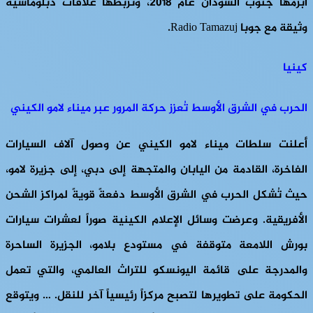
أبرمها جنوب السودان عام 2018، وتربطها علاقات دبلوماسية
وثيقة مع جوبا Radio Tamazuj.
كينيا
الحرب في الشرق الأوسط تُعزز حركة المرور عبر ميناء لامو الكيني
أعلنت سلطات ميناء لامو الكيني عن وصول آلاف السيارات
الفاخرة، القادمة من اليابان والمتجهة إلى دبي، إلى جزيرة لامو،
حيث تُشكل الحرب في الشرق الأوسط دفعةً قويةً لمراكز الشحن
الأفريقية. وعرضت وسائل الإعلام الكينية صوراً لعشرات سيارات
بورش اللامعة متوقفة في مستودع بلامو، الجزيرة الساحرة
والمدرجة على قائمة اليونسكو للتراث العالمي، والتي تعمل
الحكومة على تطويرها لتصبح مركزاً رئيسياً آخر للنقل. … ويتوقع