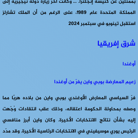
بممثلين عن كنيسة إنجلترا. … وكانت آخر زيارة دولة نيجيرية إلى
المملكة المتحدة عام 1989، على الرغم من أن الملك تشارلز
استقبل تينوبو في سبتمبر 2024
شرق إفريقيا
أوغندا
زعيم المعارضة بوبي واين يفرّ من أوغندا
فرّ السياسي المعارض الأوغندي بوبي واين من بلاده هربًا مما
وصفه بمحاولة الحكومة اعتقاله، وذلك عقب انتقادات وُجّهت
إليه بشأن نتائج الانتخابات الأخيرة. وكان واين أبرز منافسي
الرئيس يوري موسيفيني في الانتخابات الرئاسية الأخيرة. وقد مدّد