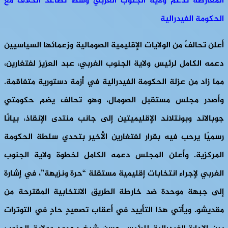
المعارضة تدعم ولاية الجنوب الغربي وسط تصاعد الخلاف مع
الحكومة الفيدرالية
أعلن تحالفٌ من الولايات الإقليمية الصومالية وزعمائها السياسيين
دعمه الكامل لرئيس ولاية الجنوب الغربي، عبد العزيز لفتغارين،
مما زاد من عزلة الحكومة الفيدرالية في أزمة دستورية متفاقمة.
وأصدر مجلس مستقبل الصومال، وهو تحالف يضم حكومتي
جوبالاند وبونتلاند الإقليميتين إلى جانب منتدى الإنقاذ، بيانًا
رسميًا يرحب فيه بقرار لفتغارين الأخير بتحدي سلطة الحكومة
المركزية. وأعلن المجلس دعمه الكامل لخطوة ولاية الجنوب
الغربي لإجراء انتخابات إقليمية مستقلة “حرة ونزيهة”، في إشارة
إلى جبهة موحدة ضد خارطة الطريق الانتخابية المقترحة من
مقديشو. ويأتي هذا التأييد في أعقاب تصعيدٍ حادٍ في التوترات