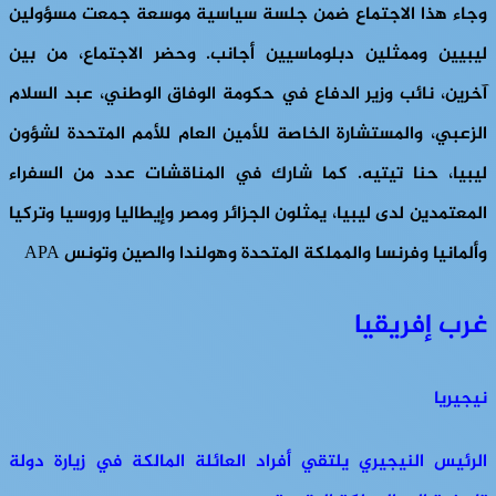
وجاء هذا الاجتماع ضمن جلسة سياسية موسعة جمعت مسؤولين
ليبيين وممثلين دبلوماسيين أجانب. وحضر الاجتماع، من بين
آخرين، نائب وزير الدفاع في حكومة الوفاق الوطني، عبد السلام
الزعبي، والمستشارة الخاصة للأمين العام للأمم المتحدة لشؤون
ليبيا، حنا تيتيه. كما شارك في المناقشات عدد من السفراء
المعتمدين لدى ليبيا، يمثلون الجزائر ومصر وإيطاليا وروسيا وتركيا
وألمانيا وفرنسا والمملكة المتحدة وهولندا والصين وتونس APA
غرب إفريقيا
نيجيريا
الرئيس النيجيري يلتقي أفراد العائلة المالكة في زيارة دولة