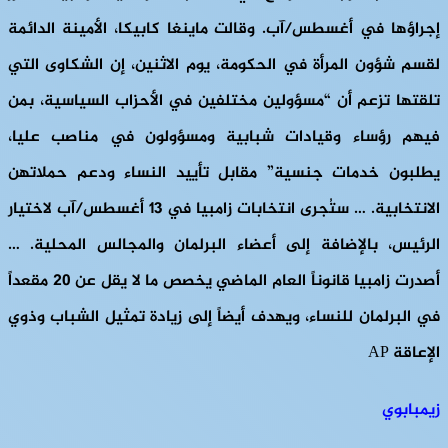
إجراؤها في أغسطس/آب. وقالت ماينغا كابيكا، الأمينة الدائمة
لقسم شؤون المرأة في الحكومة، يوم الاثنين، إن الشكاوى التي
تلقتها تزعم أن “مسؤولين مختلفين في الأحزاب السياسية، بمن
فيهم رؤساء وقيادات شبابية ومسؤولون في مناصب عليا،
يطلبون خدمات جنسية” مقابل تأييد النساء ودعم حملاتهن
الانتخابية. … ستُجرى انتخابات زامبيا في 13 أغسطس/آب لاختيار
الرئيس، بالإضافة إلى أعضاء البرلمان والمجالس المحلية. …
أصدرت زامبيا قانوناً العام الماضي يخصص ما لا يقل عن 20 مقعداً
في البرلمان للنساء، ويهدف أيضاً إلى زيادة تمثيل الشباب وذوي
الإعاقة AP
زيمبابوي