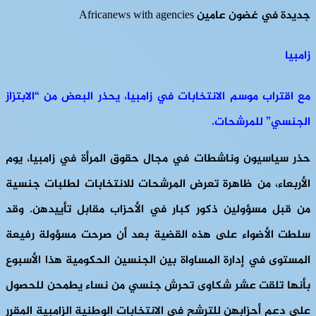
جديدة في غضون عامين Africanews with agencies
زامبيا
مع اقتراب موسم الانتخابات في زامبيا، يحذر البعض من “الابتزاز
الجنسي” للمرشحات.
حذر سياسيون وناشطات في مجال حقوق المرأة في زامبيا، يوم
الأربعاء، من ظاهرة تعرض المرشحات للانتخابات لطلبات جنسية
من قبل مسؤولين ذكور كبار في الأحزاب مقابل تأييدهن. وقد
سلطت الأضواء على هذه القضية بعد أن صرحت مسؤولة رفيعة
المستوى في إدارة المساواة بين الجنسين الحكومية هذا الأسبوع
بأنها تلقت عشر شكاوى تحرش جنسي من نساء يطمحن للحصول
على دعم أحزابهن للترشح في الانتخابات الوطنية الزامبية المقرر