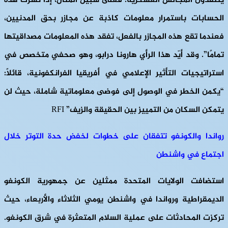
ينتقدون المجالس العسكرية. فعلى سبيل المثال، إذا نشرت هذه
الحسابات باستمرار معلومات كاذبة عن مجازر بحق المدنيين،
فعندما تقع هذه المجازر بالفعل، تفقد هذه المعلومات مصداقيتها
تمامًا”. وقد أيّد هذا الرأي هارونا درابو، وهو صحفي متخصص في
استراتيجيات التأثير الإعلامي في أفريقيا الفرانكفونية، قائلاً:
“يكمن الخطر في الوصول إلى فوضى معلوماتية شاملة، حيث لن
يتمكن السكان من التمييز بين الحقيقة والزيف” RFI
رواندا والكونغو تتفقان على خطوات لخفض حدة التوتر خلال
اجتماع في واشنطن
استضافت الولايات المتحدة ممثلين عن جمهورية الكونغو
الديمقراطية ورواندا في واشنطن يومي الثلاثاء والأربعاء، حيث
تركزت المحادثات على عملية السلام المتعثرة في شرق الكونغو.