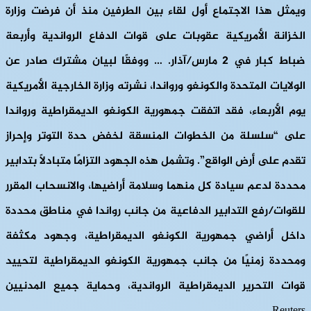
ويمثل هذا الاجتماع أول لقاء بين الطرفين منذ أن فرضت وزارة
الخزانة الأمريكية عقوبات على قوات الدفاع الرواندية وأربعة
ضباط كبار في 2 مارس/آذار. … ووفقًا لبيان مشترك صادر عن
الولايات المتحدة والكونغو ورواندا، نشرته وزارة الخارجية الأمريكية
يوم الأربعاء، فقد اتفقت جمهورية الكونغو الديمقراطية ورواندا
على “سلسلة من الخطوات المنسقة لخفض حدة التوتر وإحراز
تقدم على أرض الواقع”. وتشمل هذه الجهود التزامًا متبادلًا بتدابير
محددة لدعم سيادة كل منهما وسلامة أراضيها، والانسحاب المقرر
للقوات/رفع التدابير الدفاعية من جانب رواندا في مناطق محددة
داخل أراضي جمهورية الكونغو الديمقراطية، وجهود مكثفة
ومحددة زمنيًا من جانب جمهورية الكونغو الديمقراطية لتحييد
قوات التحرير الديمقراطية الرواندية، وحماية جميع المدنيين