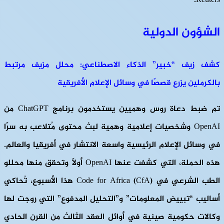
Reuters.
الشؤون الدولية
كشف زيف “خبير” الذكاء الاصطناعي: محلل مزيف مرتبط
بالكرملين يزرع قصصًا في وسائل الإعلام الأفريقية
تم ضبط دعاة روس وهميين يستخدمون برنامج ChatGPT من
OpenAI وشخصيات إعلامية وهمية لبث محتوى مُتلاعب به سرًا
في وسائل الإعلام الرئيسية واسعة الانتشار في أفريقيا والعالم.
هذه الحملة، التي كشفت عنها OpenAI أولًا وتحقق منها محللو
الطب الشرعي في Code for Africa (CfA) هذا الأسبوع، تُحاكي
أساليب “تبييض المعلومات” و”التحليل المدفوع” التي روجت لها
وكالات حكومية صينية في أوائل العقد الثالث من القرن الحادي