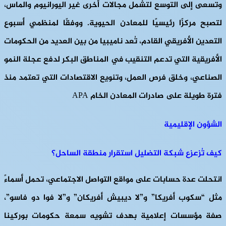
وتسعى إلى التوسع لتشمل مجالات أخرى غير اليورانيوم والماس،
لتصبح مركزًا رئيسيًا للمعادن الحيوية. ووفقًا لمنظمي أسبوع
التعدين الأفريقي القادم، تُعد ناميبيا من بين العديد من الحكومات
الأفريقية التي تدعم التنقيب في المناطق البكر لدفع عجلة النمو
الصناعي، وخلق فرص العمل، وتنويع الاقتصادات التي تعتمد منذ
فترة طويلة على صادرات المعادن الخام APA
الشؤون الإقليمية
كيف تُزعزع شبكة التضليل استقرار منطقة الساحل؟
انتحلت عدة حسابات على مواقع التواصل الاجتماعي، تحمل أسماءً
مثل “سكوب أفريكا” و”لا ديبيش أفريكان” و”لا فوا دو فاسو”،
صفة مؤسسات إعلامية بهدف تشويه سمعة حكومات بوركينا