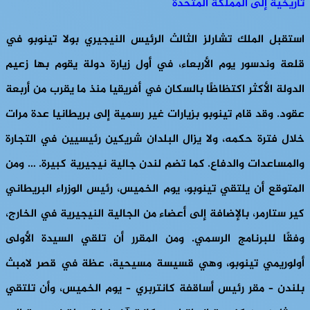
تاريخية إلى المملكة المتحدة
استقبل الملك تشارلز الثالث الرئيس النيجيري بولا تينوبو في
قلعة وندسور يوم الأربعاء، في أول زيارة دولة يقوم بها زعيم
الدولة الأكثر اكتظاظًا بالسكان في أفريقيا منذ ما يقرب من أربعة
عقود. وقد قام تينوبو بزيارات غير رسمية إلى بريطانيا عدة مرات
خلال فترة حكمه، ولا يزال البلدان شريكين رئيسيين في التجارة
والمساعدات والدفاع. كما تضم ​​لندن جالية نيجيرية كبيرة. … ومن
المتوقع أن يلتقي تينوبو، يوم الخميس، رئيس الوزراء البريطاني
كير ستارمر، بالإضافة إلى أعضاء من الجالية النيجيرية في الخارج،
وفقًا للبرنامج الرسمي. ومن المقرر أن تلقي السيدة الأولى
أولوريمي تينوبو، وهي قسيسة مسيحية، عظة في قصر لامبث
بلندن – مقر رئيس أساقفة كانتربري – يوم الخميس، وأن تلتقي