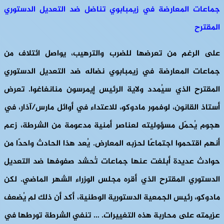
جماعات المعارضة في زيمبابوي تناضل ضد التعديل الدستوري
المقترح
على الرغم من تعرضها للضرب والترهيب، يواصل ائتلاف من
جماعات المعارضة في زيمبابوي نضاله ضد التعديل الدستوري
المقترح الذي سيُمدد ولاية الرئيس إيمرسون منانغاغوا. تعرض
أستاذ القانون، لوفمور مادوكو، للاعتداء في أوائل مارس/آذار، في
هجوم يُحمّل مسؤوليته لعناصر أمنية مدعومة من الشرطة، زعم
أنهم اقتحموا اجتماعًا لحزبه المعارض. يُعد هذا الحادث واحدًا من
حوادث عديدة أبلغت عنها جماعات تُحشد صفوفها ضد التعديل
الدستوري المقترح الذي أقره مجلس الوزراء الشهر الماضي. لكن
مادوكو، رئيس الجمعية الدستورية الوطنية، أكد أن ذلك لم يُضعف
عزيمته على محاربة هذه التغييرات. … تنفي الشرطة تورطها في