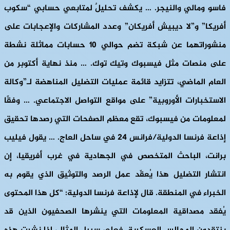
فاسو ومالي والنيجر. … يكشف تحليلٌ لمتابعي حسابي “سكوب
أفريكا” و”لا ديبيش أفريكان” وعدد المشاركات والإعجابات على
منشوراتهما عن شبكة تضم حوالي 10 حسابات مماثلة نشطة
على منصات مثل فيسبوك وتيك توك. … منذ نهاية أكتوبر من
العام الماضي، تتزايد قائمة عمليات التضليل المناهضة لـ”وكالة
الاستخبارات الأوروبية” على مواقع التواصل الاجتماعي. … وفقًا
لمعلومات من فيسبوك، تقع معظم الصفحات التي رصدها تحقيق
إذاعة فرنسا الدولية/فرانس 24 في ساحل العاج. … يقول فيليب
برانت، الباحث المتخصص في الجهادية في غرب أفريقيا، إن
انتشار التضليل هذا يُعقّد عمل الرصد والتوثيق الذي يقوم به
الخبراء في المنطقة. قال لإذاعة فرنسا الدولية: “كل هذا المحتوى
يُفقد مصداقية المعلومات التي ينشرها الصحفيون الذين قد