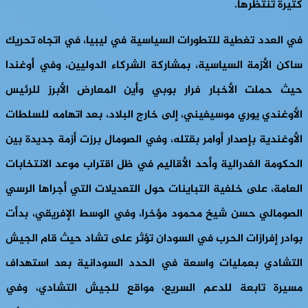
كثيرة تنتظرها.
في العدد تغطية للتطورات السياسية في ليبيا، في اتجاه تحريك
ساكن الأزمة السياسية، بمشاركة الشركاء الدوليين، وفي أوغندا
حيث حملت الأخبار فرار بوبي وأين المعارض الأبرز للرئيس
الأوغندي يوري موسيفيني، إلى خارج البلاد، بعد اتهامه للسلطات
الأوغندية بإصدار أوامر بقتله، وفي الصومال برزت أزمة جديدة بين
الحكومة الفدرالية وأحد الأقاليم في ظل اقتراب موعد الانتخابات
العامة، على خلفية التباينات حول التعديلات التي أجراها الرسي
الصومالي حسن شيخ محمود مؤخرا، وفي الوسط الإفريقي، بدأت
بوادر إفرازات الحرب في السودان تؤثر على تشاد حيث قام الجيش
التشادي بعمليات واسعة في الحدد السودانية بعد استهداف
مسيرة تابعة للدعم السريع، مواقع للجيش التشادي، وفي