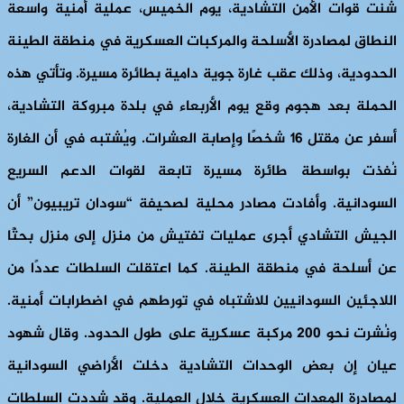
شنت قوات الأمن التشادية، يوم الخميس، عملية أمنية واسعة
النطاق لمصادرة الأسلحة والمركبات العسكرية في منطقة الطينة
الحدودية، وذلك عقب غارة جوية دامية بطائرة مسيرة. وتأتي هذه
الحملة بعد هجوم وقع يوم الأربعاء في بلدة مبروكة التشادية،
أسفر عن مقتل 16 شخصًا وإصابة العشرات. ويُشتبه في أن الغارة
نُفذت بواسطة طائرة مسيرة تابعة لقوات الدعم السريع
السودانية. وأفادت مصادر محلية لصحيفة “سودان تريبيون” أن
الجيش التشادي أجرى عمليات تفتيش من منزل إلى منزل بحثًا
عن أسلحة في منطقة الطينة. كما اعتقلت السلطات عددًا من
اللاجئين السودانيين للاشتباه في تورطهم في اضطرابات أمنية.
ونُشرت نحو 200 مركبة عسكرية على طول الحدود. وقال شهود
عيان إن بعض الوحدات التشادية دخلت الأراضي السودانية
لمصادرة المعدات العسكرية خلال العملية. وقد شددت السلطات