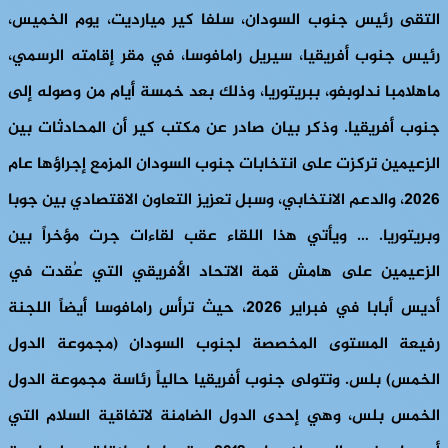
التقى رئيس جنوب السودان، سلفا كير ميارديت، يوم الخميس،
رئيس جنوب أفريقيا، سيريل رامافوسا، في مقر إقامته الرسمي،
ماهلامبا ندلوبفو، ببريتوريا، وذلك بعد خمسة أيام من وصوله إلى
جنوب أفريقيا. وذكر بيان صادر عن مكتب كير أن المحادثات بين
الزعيمين تركزت على انتخابات جنوب السودان المزمع إجراؤها عام
2026، والدعم الانتخابي، وسبل تعزيز التعاون الاقتصادي بين جوبا
وبريتوريا. … ويأتي هذا اللقاء عقب لقاءات جرت مؤخراً بين
الزعيمين على هامش قمة الاتحاد الأفريقي التي عُقدت في
أديس أبابا في فبراير 2026، حيث ترأس رامافوسا أيضاً اللجنة
رفيعة المستوى المخصصة لجنوب السودان (مجموعة الدول
الخمس) بلس. وتتولى جنوب أفريقيا حالياً رئاسة مجموعة الدول
الخمس بلس، وهي إحدى الدول الضامنة لاتفاقية السلام التي