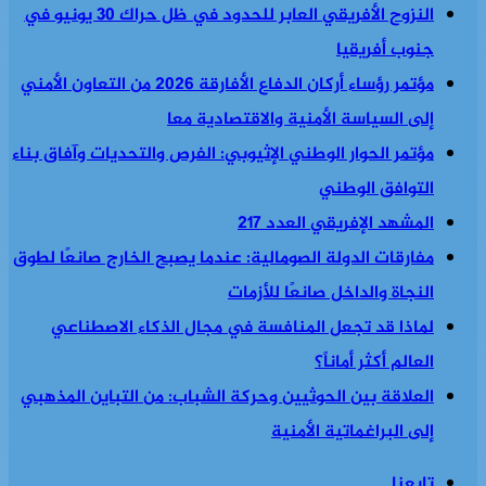
النزوح الأفريقي العابر للحدود في ظل حراك 30 يونيو في
جنوب أفريقيا
مؤتمر رؤساء أركان الدفاع الأفارقة 2026 من التعاون الأمني
إلى السياسة الأمنية والاقتصادية معا
مؤتمر الحوار الوطني الإثيوبي: الفرص والتحديات وآفاق بناء
التوافق الوطني
المشهد الإفريقي العدد 217
مفارقات الدولة الصومالية: عندما يصبح الخارج صانعًا لطوق
النجاة والداخل صانعًا للأزمات
لماذا قد تجعل المنافسة في مجال الذكاء الاصطناعي
العالم أكثر أماناً؟
العلاقة بين الحوثيين وحركة الشباب: من التباين المذهبي
إلى البراغماتية الأمنية
تابعنا