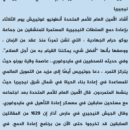
نيجيريا
أشاد الأمين العام للأمم المتحدة أنطونيو غوتيريش يوم الثلاثاء
بإعادة دمج السلطات النيجيرية المستمرة للمنشقين من جماعة
بوكو حرام الجهادية ، التي تشن تمردًا منذ عقد من الزمان ،
ووصفها بأنها “أفضل شيء يمكننا القيام به من أجل السلام”.
وفي حديثه للصحفيين في مايدوغوري ، عاصمة ولاية بورنو حيث
يتركز التمرد ، دعا جوتيريس أيضًا إلى مزيد من التمويل العالمي
للمساعدة في إعادة بناء الحياة في شمال شرق نيجيريا حيث
ينشط المتمردون. قال الأمين العام للأمم المتحدة بعد اجتماعه
مع مسلحين سابقين في معسكر إعادة التأهيل في مايدوغوري.
وقال الجيش النيجيري في مارس آذار إن 1629 من المقاتلين
السابقين قد تخرجوا حتى الآن من برنامج إعادة الدمج. في