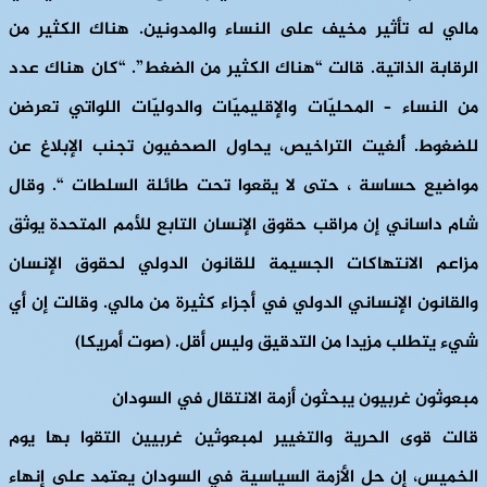
مالي له تأثير مخيف على النساء والمدونين. هناك الكثير من
الرقابة الذاتية. قالت “هناك الكثير من الضغط”. “كان هناك عدد
من النساء – المحليّات والإقليميّات والدوليّات اللواتي تعرضن
للضغوط. أُلغيت التراخيص، يحاول الصحفيون تجنب الإبلاغ عن
مواضيع حساسة ، حتى لا يقعوا تحت طائلة السلطات “. وقال
شام داساني إن مراقب حقوق الإنسان التابع للأمم المتحدة يوثق
مزاعم الانتهاكات الجسيمة للقانون الدولي لحقوق الإنسان
والقانون الإنساني الدولي في أجزاء كثيرة من مالي. وقالت إن أي
شيء يتطلب مزيدا من التدقيق وليس أقل. (صوت أمريكا)
مبعوثون غربيون يبحثون أزمة الانتقال في السودان
قالت قوى الحرية والتغيير لمبعوثين غربيين التقوا بها يوم
الخميس، إن حل الأزمة السياسية في السودان يعتمد على إنهاء