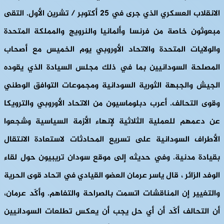
الانقلاب العسكري الذي جرى في 25 أكتوبر / تشرين الأول. التقى
مبعوثون خاصة من فرنسا وألمانيا والنرويج والمملكة المتحدة
والولايات المتحدة والاتحاد الأوروبي يوم الخميس مع أصحاب
المصلحة السودانيين بما في ذلك مجلس السيادة الذي يقوده
الجيش والجبهة الثورية السودانية ومجموعات التوافق الوطني
وقوى التحالف. أعرب دبلوماسيون من الاتحاد الأوروبي والترويكا
عن دعمهم للعملية الثلاثية لإنهاء الأزمة السياسية وشجعوا
الأطراف السودانية على تسريع المحادثات لاستعادة الانتقال
بقيادة مدنية. وفي حديثه إلى موقع سودان تريبيون حول لقاء
الوفد الزائر ، قال ياسر عرمان العضو القيادي في اتحاد قوى الحرية
والتغيير إن المناقشات اتسمت بالصراحة والتفاهم. وأكّد عرمان،
أن التحالف أكّد أن أي حل يجب أن يعكس تطلعات السودانيين