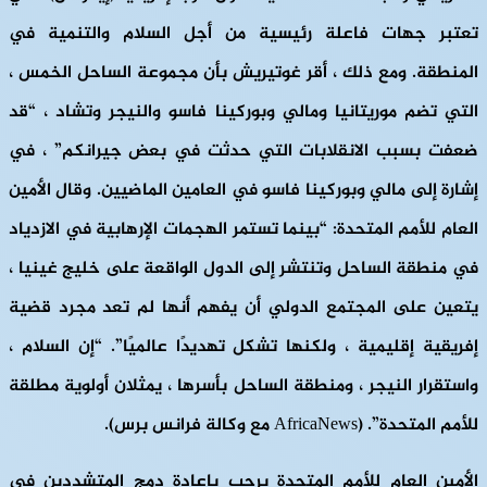
تعتبر جهات فاعلة رئيسية من أجل السلام والتنمية في
المنطقة. ومع ذلك ، أقر غوتيريش بأن مجموعة الساحل الخمس ،
التي تضم موريتانيا ومالي وبوركينا فاسو والنيجر وتشاد ، “قد
ضعفت بسبب الانقلابات التي حدثت في بعض جيرانكم” ، في
إشارة إلى مالي وبوركينا فاسو في العامين الماضيين. وقال الأمين
العام للأمم المتحدة: “بينما تستمر الهجمات الإرهابية في الازدياد
في منطقة الساحل وتنتشر إلى الدول الواقعة على خليج غينيا ،
يتعين على المجتمع الدولي أن يفهم أنها لم تعد مجرد قضية
إفريقية إقليمية ، ولكنها تشكل تهديدًا عالميًا”. “إن السلام ،
واستقرار النيجر ، ومنطقة الساحل بأسرها ، يمثلان أولوية مطلقة
للأمم المتحدة”. (AfricaNews مع وكالة فرانس برس).
الأمين العام للأمم المتحدة يرحب بإعادة دمج المتشددين في