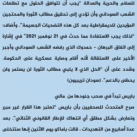
للسلام والحرية والعدالة “يجب أن تتوافق الحلول مع تطلعات
الشعب السوداني وأن تؤدي إلى تحقيق مطالب الثورة والمحتجين
المؤيدين للديمقراطية بعد كل هذه التضحيات الجسيمة”. وأضاف:
“لذلك يجب الاستفادة مما حدث في 21 نوفمبر 2021” في إشارة
إلى اتفاق البرهان – حمدوك الذي رفضه الشعب السوداني وأجبر
الأخير على الاستقالة لأنه أقام وصاية عسكرية على الحكومة.
وشدد على أن “الحل الذي لا يلبي مطالب الثورة لن يستمر ولن
يحظى بالدعم”. (سودان تريبيون)
باريس تبدأ في سحب جنودها من مالي
صرح المتحدث للصحفيين بأن باريس “تعتبر هذا القرار غير مبرر
وتعارض بشكل مطلق أي انتهاك للإطار القانوني الثنائي”. بعد
عدة أسابيع من التهديدات ، قالت باماكو يوم الاثنين إنها ستتخلى