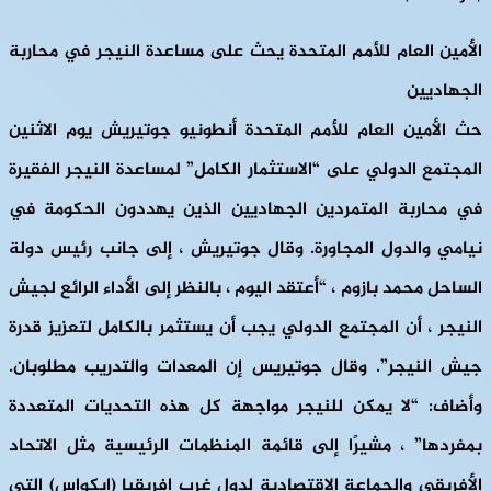
الأمين العام للأمم المتحدة يحث على مساعدة النيجر في محاربة
الجهاديين
حث الأمين العام للأمم المتحدة أنطونيو جوتيريش يوم الاثنين
المجتمع الدولي على “الاستثمار الكامل” لمساعدة النيجر الفقيرة
في محاربة المتمردين الجهاديين الذين يهددون الحكومة في
نيامي والدول المجاورة. وقال جوتيريش ، إلى جانب رئيس دولة
الساحل محمد بازوم ، “أعتقد اليوم ، بالنظر إلى الأداء الرائع لجيش
النيجر ، أن المجتمع الدولي يجب أن يستثمر بالكامل لتعزيز قدرة
جيش النيجر”. وقال جوتيريس إن المعدات والتدريب مطلوبان.
وأضاف: “لا يمكن للنيجر مواجهة كل هذه التحديات المتعددة
بمفردها” ، مشيرًا إلى قائمة المنظمات الرئيسية مثل الاتحاد
الأفريقي والجماعة الاقتصادية لدول غرب إفريقيا (إيكواس) التي