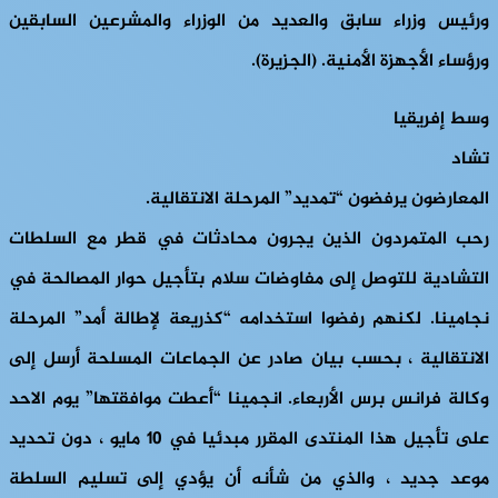
ورئيس وزراء سابق والعديد من الوزراء والمشرعين السابقين
ورؤساء الأجهزة الأمنية. (الجزيرة).
وسط إفريقيا
تشاد
المعارضون يرفضون “تمديد” المرحلة الانتقالية.
رحب المتمردون الذين يجرون محادثات في قطر مع السلطات
التشادية للتوصل إلى مفاوضات سلام بتأجيل حوار المصالحة في
نجامينا. لكنهم رفضوا استخدامه “كذريعة لإطالة أمد” المرحلة
الانتقالية ، بحسب بيان صادر عن الجماعات المسلحة أرسل إلى
وكالة فرانس برس الأربعاء. انجمينا “أعطت موافقتها” يوم الاحد
على تأجيل هذا المنتدى المقرر مبدئيا في 10 مايو ، دون تحديد
موعد جديد ، والذي من شأنه أن يؤدي إلى تسليم السلطة