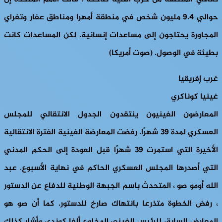
حوالي 9.4 مليون شخص في منطقة أمهرا ومناطق عفار وتغراي
المجاورة يحتاجون إلى مساعدات إنسانية. لكن المساعدات كانت
بطيئة في الوصول. (صوت أمريكا)
غرب إفريقيا
غينيا كوناكري
المعارضون الغينيون ينتقدون الجدول الانتقالي للمجلس
العسكري لمدة 39 شهرًا. رفضت المعارضة الغينية الفترة الانتقالية
الأخيرة التي استمرت 39 شهرًا قبل العودة إلى الحكم المدني
التي أصدرها المجلس العسكري الحاكم في نهاية الأسبوع. عبد
الله أومو صو ، المتحدث باسم الجبهة الوطنية للدفاع عن الدستور
، رفض الخطوة متذرعا بانتهاك صارخ للدستور. كما أن صو هو
المعارض السابق للرئيس الغيني المخلوع ألفا كوندي وأشار كذلك