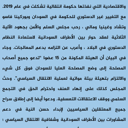
والاقتصادية التي نفذتها حكومة انتقالية تشكلت في عام 2019.
مع التغيير غير الدستوري للحكومة في السودان وبوركينا فاسو
وتشاد وغينيا ومالي ، رحب مجلس السلم والأمن بجهود الآلية
الثلاثية لعقد حوار بين الأطراف السودانية لاستعادة النظام
الدستوري في البلاد ، وأعرب عن التزامه بدعم المعالجات. وجاء
في البيان أن الهيئة المكونة من 15 عضوا “تدعو جميع أصحاب
المصلحة إلى وضع المصلحة العليا للسودان فوق كل شيء
والالتزام بتهيئة بيئة مواتية لعملية الانتقال السياسي”. وحث
المجلس كذلك على إنهاء العنف واحترام الحق في التجمع
السلمي ووقف الاعتقالات التعسفية. ودعوا أيضا إلى إطلاق سراح
جميع المعتقلين السياسيين لإبداء حسن النية في دعم
المشاورات بين الأطراف السودانية وشفافية الانتقال السياسي ؛