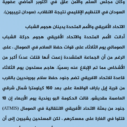
وكان مجلس السلم والأمن علق في أكتوبر الماضي عضوية
السودان في التنظيم الإقليمي نتيجة الانقلاب. (سودان تريبيون).
الاتحاد الأفريقي والأمم المتحدة يدينان هجوم الشباب
أدانت الأمم المتحدة والاتحاد الأفريقي هجوم حركة الشباب
الصومالي يوم الثلاثاء على قوات حفظ السلام في الصومال ، على
الرغم من أن الجماعة المتشددة زعمت أنها قتلت عددًا أكبر من
الأشخاص مما تم الإبلاغ عنه رسميًا. هاجم مسلحون يوم الثلاثاء
قاعدة للاتحاد الافريقي تضم جنود حفظ سلام بورونديين بالقرب
من قرية إيل باراف الواقعة على بعد 160 كيلومترا شمال شرقي
العاصمة مقديشو. قالت الحكومة البو روندية يوم الأربعاء إن 10
جنود من بعثة الاتحاد الأفريقي الانتقالية في الصومال (ATMIS)
قتلوا في الغارة على معسكرهم ، لكن المسلحين يشيرون إلى أن