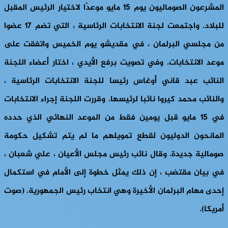
المشرعون الصوماليون يوم 15 مايو موعدًا لاختيار الرئيس المقبل
للبلاد. واجتمعت لجنة الانتخابات الرئاسية ، التي تضم 17 عضوا
من مجلسي البرلمان ، في مقديشو يوم الخميس واتفقت على
موعد الانتخابات. وفي تصويت برفع الأيدي ، اختار أعضاء اللجنة
النائب عبد قاني أوغاس رئيسا للجنة الانتخابات الرئاسية ،
والنائب محمد كيروا نائبا لرئيسها. وقررت اللجنة إجراء الانتخابات
في 15 مايو قبل يومين فقط من الموعد النهائي الذي حدده
المانحون الدوليون لقطع تمويلهم ما لم يتم تشكيل حكومة
صومالية جديدة. وقال نائب رئيس مجلس الأعيان ، علي شعبان ،
في بيان مقتضب ، إن ذلك يمثل خطوة إلى الأمام في استكمال
إحدى مهام البرلمان الأخيرة وهي انتخاب رئيس الجمهورية. (صوت
أمريكا).