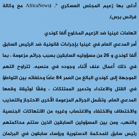
أدلى بها زعيم المجلس العسكري “. (AfricaNews مع وكالة
فرانس برس).
اتهامات غينيا ضد الزعيم المخلوع ألفا كوندي
أمر المدعي العام في غينيا بإجراءات قانونية ضد الرئيس السابق
ألفا كوندي و 26 من مسؤوليه السابقين بسبب جرائم مزعومة ، بما
في ذلك أعمال عنف أثناء وجوده في منصبه. تتراوح التهم
الموجهة إلى كوندي البالغ من العمر 84 عامًا وحلفائه بين التواطؤ
في القتل والاعتداء وتدمير الممتلكات ، وفقًا لوثيقة وقعها
المدعي العام. وتشمل الجرائم المزعومة الأخرى الاحتجاز والتعذيب
والاختطاف والاختفاء والاغتصاب وغيره من الانتهاكات الجنسية
والنهب. ومن بين المسؤولين السابقين الذين ستتم محاكمتهم
رئيس سابق للمحكمة الدستورية ورؤساء سابقون في البرلمان