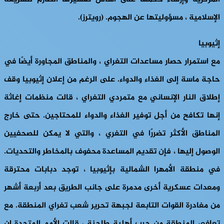
الإسلامية ، مسؤوليتها عن الهجوم. (رويترز).
إثيوبيا
مع استمرار حصار مساعدات التغراي ، والمناطق المجاورة أيضًا في
حاجة ماسة إلى الغذاء والدواء. على الرغم من إعلان إثيوبيا وقف
إطلاق النار الإنساني مع متمردي التغراي ، قالت منظمات إغاثة
إنها تكافح من أجل توفير الغذاء والدواء للمحتاجين. حتى خارج
المناطق الأكثر تضررًا في التغري ، والتي لا يمكن للصحفيين
الوصول إليها ، فإن تقديم المساعدة محفوف بالمخاطر والتحديات.
في منطقة الأمهرا الشمالية بإثيوبيا ، توجد دبابات محترقة
ومعدات عسكرية أخرى مدمرة على جانب الطريق بعد أربعة أشهر
من مغادرة القوات التابعة لجبهة تحرير شعب تغراي المنطقة. مع
تعافي المنطقة من حرب أهلية طاحنة ، قالت الأمم المتحدة إن