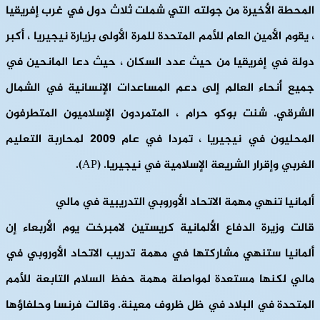
المحطة الأخيرة من جولته التي شملت ثلاث دول في غرب إفريقيا
، يقوم الأمين العام للأمم المتحدة للمرة الأولى بزيارة نيجيريا ، أكبر
دولة في إفريقيا من حيث عدد السكان ، حيث دعا المانحين في
جميع أنحاء العالم إلى دعم المساعدات الإنسانية في الشمال
الشرقي. شنت بوكو حرام ، المتمردون الإسلاميون المتطرفون
المحليون في نيجيريا ، تمردا في عام 2009 لمحاربة التعليم
الغربي وإقرار الشريعة الإسلامية في نيجيريا. (AP).
ألمانيا تنهي مهمة الاتحاد الأوروبي التدريبية في مالي
قالت وزيرة الدفاع الألمانية كريستين لامبرخت يوم الأربعاء إن
ألمانيا ستنهي مشاركتها في مهمة تدريب الاتحاد الأوروبي في
مالي لكنها مستعدة لمواصلة مهمة حفظ السلام التابعة للأمم
المتحدة في البلاد في ظل ظروف معينة. وقالت فرنسا وحلفاؤها