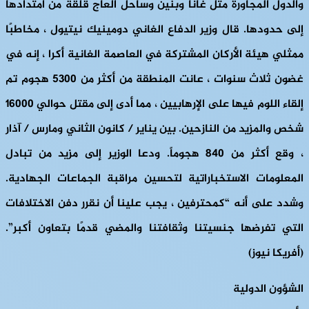
والدول المجاورة مثل غانا وبنين وساحل العاج قلقة من امتدادها
إلى حدودها. قال وزير الدفاع الغاني دومينيك نيتيول ، مخاطبًا
ممثلي هيئة الأركان المشتركة في العاصمة الغانية أكرا ، إنه في
غضون ثلاث سنوات ، عانت المنطقة من أكثر من 5300 هجوم تم
إلقاء اللوم فيها على الإرهابيين ، مما أدى إلى مقتل حوالي 16000
شخص والمزيد من النازحين. بين يناير / كانون الثاني ومارس / آذار
، وقع أكثر من 840 هجوماً. ودعا الوزير إلى مزيد من تبادل
المعلومات الاستخباراتية لتحسين مراقبة الجماعات الجهادية.
وشدد على أنه “كمحترفين ، يجب علينا أن نقرر دفن الاختلافات
التي تفرضها جنسيتنا وثقافتنا والمضي قدمًا بتعاون أكبر”.
(أفريكا نيوز)
الشؤون الدولية