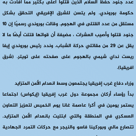
عدد جنود حفظ السلام الذين قتلوا أعلى بكثير مما أفادت به
حكومة بوروندي. ولم يتسن للشرق الإفريقي التحقق بشكل
مستقل من عدد القتلى في الهجوم. وقالت بوروندي رسميًا إن 10
جنود قتلوا وأصيب العشرات ، مضيفة أن قواتها قتلت أيضًا ما لا
يقل عن 29 من مقاتلي حركة الشباب. وندد رئيس بوروندي إيفا
ريست نداي شيمي بالهجوم على صفحته على تويتر. (شرق
افريقيا).
وزراء دفاع غرب إفريقيا يجتمعون وسط انعدام الأمن المتزايد
بدأ رؤساء أركان مجموعة دول غرب إفريقيا (إيكواس) اجتماعا
يستمر يومين في أكرا عاصمة غانا يوم الخميس لتعزيز التعاون
العسكري في المنطقة والتي ابتليت بانعدام الأمن المتزايد.
تتصارع مالي وبوركينا فاسو والنيجر مع حركات التمرد الجهادية