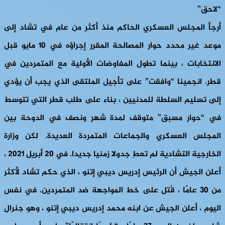
“لاحق”
أرجأ المجلس العسكري الحاكم منذ أكثر من عام في تشاد إلى
موعد غير محدد حوار المصالحة المقرر إجراؤه في 10 مايو قبل
الانتخابات ، بينما تطول المفاوضات الأولية مع المتمردين في
قطر. انجمينا “وافقت” على تأجيل الملتقى الذي يجب أن يؤدي
إلى تسليم السلطة للمدنيين ، بناء على طلب قطر التي تتوسط
في “حوار مسبق” متوقف لمدة شهر ونصف في الدوحة بين
المجلس العسكري والجماعات المتمردة العديدة. لكن وزارة
الخارجية التشادية لم تعطِ جدولا زمنيا جديدا. في 20 أبريل 2021 ،
أعلن الجيش أن الرئيس إدريس ديبي إتنو ، الذي حكم تشاد لأكثر
من 30 عامًا ، قُتل على خط المواجهة ضد المتمردين. في نفس
اليوم ، أعلن الجيش عن ابنه محمد إدريس ديبي إتنو ، وهو جنرال