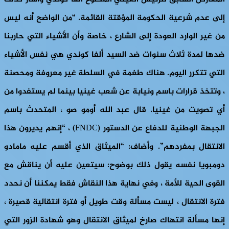
إلى عدم شرعية الحكومة المؤقتة القائمة. “من الواضح أنه ليس
من غير الوارد العودة إلى الشارع ، خاصة وأن الأشياء التي حاربنا
ضدها لمدة ثلاث سنوات ضد السيد ألفا كوندي هي نفس الأشياء
التي تتكرر اليوم. هناك طغمة في السلطة غير معروفة ومحصنة
، وتتخذ قرارات باسم ونيابة عن شعب غينيا بينما لم يستفدوا من
أي تصويت من غينيا. قال عبد الله أومو صو ، المتحدث باسم
الجبهة الوطنية للدفاع عن الدستور (FNDC) ، “إنهم يديرون هذا
الانتقال بمفردهم”. وأضاف: “الميثاق الذي أقسم عليه مامادو
دومبويا نفسه يقول ذلك بوضوح: سيتعين عليه أن يناقش مع
القوى الحية للأمة ، وفي نهاية هذا النقاش فقط يمكننا أن نحدد
فترة الانتقال ، ليست مسألة وقت طويل أو فترة انتقالية قصيرة ،
إنها مسألة انتهاك صارخ لميثاق الانتقال وهو شهادة الزور التي