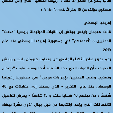
شاب يبلغ من العمر 37 عامًا ، “رئيسًا انتقاليًا” على رأس مجلس
عسكري مؤلف من 15 جنرالًا. .(AfricaNews )
إفريقيا الوسطى
قالت هيومان رايتس ووتش إن القوات المرتبطة بروسيا “عذبت”
المدنيين و “أعدمتهم” في جمهورية إفريقيا الوسطى منذ عام
2019
زعم تقرير صادر الثلاثاء الماضي عن منظمة هيومان رايتس ووتش
الحقوقية أن القوات التي حدد الشهود أنها روسية قامت “بإعدام
وتعذيب وضرب المدنيين بإجراءات موجزة” في جمهورية إفريقيا
الوسطى منذ عام التقرير – الذي يستند إلى مقابلات مع 40
شخصًا ، من بينهم 10 ضحايا عنف و 15 شاهدًا – يعرض تفاصيل
الانتهاكات التي يُزعم ارتكابها من قبل رجال “ذوي بشرة بيضاء