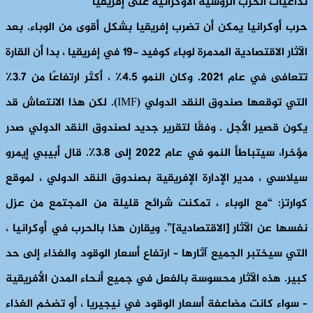
تداعيات الحرب الروسية الأوكرانية على إفريقيا
حرب أوكرانيا يمكن أن تضرب إفريقيا بشكل أقوى من الوباء. بعد
الآثار الاقتصادية المدمرة لوباء كوفيد -19 في إفريقيا ، بدا أن القارة
تتعافى في عام 2021. وكان النمو 4.5٪ ، أكثر ارتفاعًا من 3.7٪
التي توقعها صندوق النقد الدولي (IMF). لكن هذا الانتعاش قد
يكون قصير الأجل . وفقًا لتقرير جديد لصندوق النقد الدولي صدر
مؤخرا، سيتباطأ النمو في عام 2022 إلى 3.8٪. قال أبيبي إيمرو
سيلاسي ، مدير الإدارة الإفريقية بصندوق النقد الدولي ، لموقع
كوارتز: “مع الوباء ، تمكنت شرائح قليلة من المجتمع من عزل
نفسها عن الآثار [الاقتصادية]”. ويقارن هذا بالحرب في أوكرانيا ،
التي سيختبر الجميع آثارها – ارتفاع أسعار الوقود والغذاء إلى حد
كبير. هذه الآثار محسوسة بالفعل في جميع أنحاء المدن الأفريقية
– سواء كانت مضاعفة أسعار الوقود في نيجيريا ، أو تضخم الغذاء