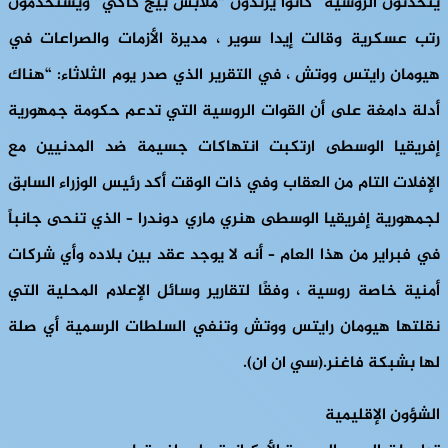
يتحدثون الروسية” كانوا يرتدون “ملابس بيج كاكي” ويستخدمون
رتب عسكرية وقالت إيدا سوير ، مديرة الأزمات والصراعات في
هيومان رايتس ووتش ، في التقرير الذي صدر يوم الثلاثاء: “هناك
أدلة دامغة على أن القوات الروسية التي تدعم حكومة جمهورية
إفريقيا الوسطى ارتكبت انتهاكات جسيمة ضد المدنيين مع
الإفلات التام من العقاب وفي ذات الوقت أكد رئيس الوزراء السابق
لجمهورية إفريقيا الوسطى هنري ماري دوندرا – الذي تنحى جانباً
في فبراير من هذا العام – أنه لا يوجد عقد بين بلاده وأي شركات
أمنية خاصة روسية ، وفقًا لتقارير وسائل الإعلام المحلية التي
نقلتها هيومان رايتس ووتش وتنفي السلطات الرسمية أي صلة
لها بشبكة فاغنر.(سي ان ان).
الشؤون الإقليمية