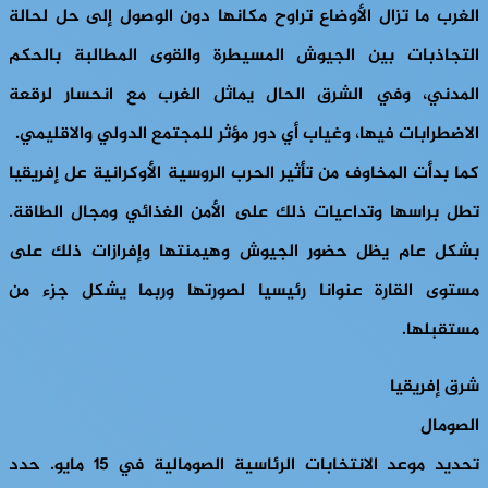
الغرب ما تزال الأوضاع تراوح مكانها دون الوصول إلى حل لحالة
التجاذبات بين الجيوش المسيطرة والقوى المطالبة بالحكم
المدني، وفي الشرق الحال يماثل الغرب مع انحسار لرقعة
الاضطرابات فيها، وغياب أي دور مؤثر للمجتمع الدولي والاقليمي.
كما بدأت المخاوف من تأثير الحرب الروسية الأوكرانية عل إفريقيا
تطل براسها وتداعيات ذلك على الأمن الغذائي ومجال الطاقة.
بشكل عام يظل حضور الجيوش وهيمنتها وإفرازات ذلك على
مستوى القارة عنوانا رئيسيا لصورتها وربما يشكل جزء من
مستقبلها.
شرق إفريقيا
الصومال
تحديد موعد الانتخابات الرئاسية الصومالية في 15 مايو. حدد