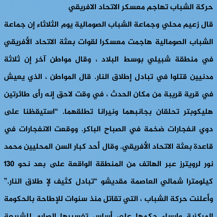
حركة الشباب تهاجم معسكر الاتحاد الافريقي
قال زعيم محلي وجماعة الشباب الصومالية يوم الثلاثاء إن جماعة
الشباب الصومالية هاجمت معسكرا لقوات بعثة الاتحاد الأفريقي
في منطقة شبيلي بوسط البلاد ، وقال مواطن آخر إن ثلاثة
مدنيين قتلوا في تبادل إطلاق النار. قال المواطن ، الذي يعيش
في قرية قريبة من مكان الحدث ، في وقت لاحق إنه رأى طائرتين
هليكوبتر تحلقان بجانبهما ونيرانا تطلقهما. “استيقظنا على
دوي انفجارات ضخمة في الصباح الباكر. ووقعت الانفجارات في
قاعدة بعثة الاتحاد الأفريقي. وقال أحد كبار السن المحليين محمد
نور لرويترز عبر الهاتف من المنطقة الواقعة على بعد نحو 130
كيلومترا شمالي العاصمة مقديشو “تبادل كثيف لإ طلاق النار.”
وأعلنت حركة الشباب ، التي تقاتل منذ سنوات للإطاحة بالحكومة
المركزية وإرساء حكمها على أساس تفسيرها الصارم للشريعة