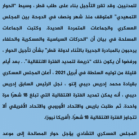
للمدنيين. وقد تقرر التأجيل بناء على طلب قطر ، وسيط “الحوار
التمهيدي” المتوقف منذ شهر ونصف في الدوحة بين المجلس
العسكري والجماعات المتمردة العديدة. وكتبت الجماعات
المسلحة في بيان أن “الحركات السياسية والعسكرية والحلفاء
يرحبون بالمبادرة الجديرة بالثناء لدولة قطر” بشأن تأجيل الحوار ،
ورفضوا أن يكون ذلك “ذريعة لتمديد الفترة الانتقالية”. . بعد أيام
قليلة من توليه السلطة في أبريل 2021 ، أعلن المجلس العسكري
بقيادة محمد إدريس ديبي إتنو ، نجل الرئيس السابق إدريس
ديبي ، أنه يمكن تمديد الفترة الانتقالية التي تبلغ 18 شهرًا مرة
واحدة. ثم طلبت باريس والاتحاد الأوروبي والاتحاد الأفريقي ألا
تتجاوز الفترة الانتقالية 18 شهرًا. (أفريكا نيوز).
المجلس العسكري التشادي يؤجل حوار المصالحة إلى موعد