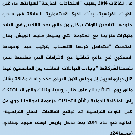
عن اتفاقات 2014 بسبب “الانتهاكات الصارخة” لسيادتها من قبل
القوات الفرنسية. بدأت القوة الاستعمارية السابقة في سحب
جنودها التابعين لقوات برخان من مالي بعد انقلابين في البلاد
وتوترات متزايدة مع الحكومة التي يسيطر عليها الجيش. وقال
المتحدث “ستواصل فرنسا الانسحاب بترتيب جيد لوجودها
العسكري في مالي تماشيا مع الالتزامات التي قطعتها على
نفسها لشركائها.” وجاءت التبادلات الساخنة بين العاصمتين فيما
قال دبلوماسيون إن مجلس الأمن الدولي عقد جلسة مغلقة بشأن
مالي يوم الثلاثاء بناء على طلب روسيا. وكانت مالي قد اشتكت
إلى المنظمة الدولية بشأن انتهاكات مزعومة لمجالها الجوي من
قبل القوات الفرنسية. تم توقيع اتفاقيات الدفاع الفرنسية-
المالية في عام 2014 بعد تدخل باريس لوقف هجوم جهادي.
(فرنسا 24).