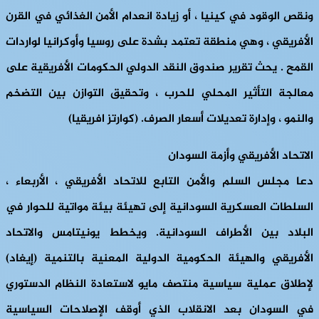
ونقص الوقود في كينيا ، أو زيادة انعدام الأمن الغذائي في القرن
الأفريقي ، وهي منطقة تعتمد بشدة على روسيا وأوكرانيا لواردات
القمح . يحث تقرير صندوق النقد الدولي الحكومات الأفريقية على
معالجة التأثير المحلي للحرب ، وتحقيق التوازن بين التضخم
والنمو ، وإدارة تعديلات أسعار الصرف. (كوارتز افريقيا)
الاتحاد الأفريقي وأزمة السودان
دعا مجلس السلم والأمن التابع للاتحاد الأفريقي ، الأربعاء ،
السلطات العسكرية السودانية إلى تهيئة بيئة مواتية للحوار في
البلاد بين الأطراف السودانية. ويخطط يونيتامس والاتحاد
الأفريقي والهيئة الحكومية الدولية المعنية بالتنمية (إيغاد)
لإطلاق عملية سياسية منتصف مايو لاستعادة النظام الدستوري
في السودان بعد الانقلاب الذي أوقف الإصلاحات السياسية