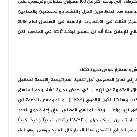
2021. وتذكر رئيس السنغال، ووزير الداخلية، وقائد الشرطة، إلى جانب أكثر من 100 مسؤول سنغالي وفرنسي، على
اسية ضد المتظاهرين العزل والنشطاء والصحفيين والمحامين
والمواطنين العاديين”. … دعا سونكو، الذي احتل المركز الثالث في الانتخابات الرئاسية في السنغال لعام 2019
ي للإعلان علنًا أنه لن يسعى لولاية ثالثة في المنصب لكن
اش واستقرار حوض بحيرة تشاد
ة إلى تعزيز الدعم من أجل تنفيذ استراتيجية إقليمية لتحقيق
ناطق المتضررة من الإرهاب في حوض بحيرة تشاد وجه المنسق
الوطني، المركز الوطني لمكافحة الإرهاب (NCTC) ، مكتب مستشار الأمن القومي (ONSA) يامينو موسى، الدعوة في
 في نيويورك. … وفقًا للمنسق الوطني ، فإن إعادة دمج العدد
الهائل من الأفراد التائبين وذوي الخطورة المنخفضة المرتبطين ببوكو حرام و ISWAP يشكل تحديًا جديدًا كبيرًا
لدعم الدولي للتصدي لهذا الخطر قال السيد موسى، وهو لواء