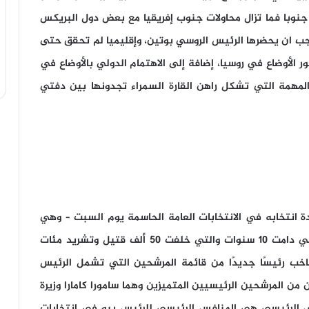
 جنوبا فما تزال محاولات جنوب إفريقيا مع بعض دول البريكس
ب ان يحضرها الرئيس الروسي بوتين، وإقليميا لم تحقق حتى
طور الأوضاع في روسيا، إضافة إلى الاهتمام الدولي بالأوضاع في
المهمة التي تشكل راهن القارة السمراء تجدونها بين دفتي
 انتخابه في الانتخابات العامة الحاسمة يوم السبت – وهي
الخامسة منذ الحرب الأهلية الوحشية في البلاد التي دامت 10 سنوات والتي خلفت 50 ألف قتيل وتشريد مئات
ت في عام 2002. سيختار 3.4 مليون ناخب رئيسًا جديدًا من قائمة المرشحين التي تشمل الرئيس
د اثنين من المرشحين الرئيسيين المتميزين وهما سامورا كامارا وزيرة
رض الرئيسي هي المنافس الرئيسي للرئيس بيو في انتخابات