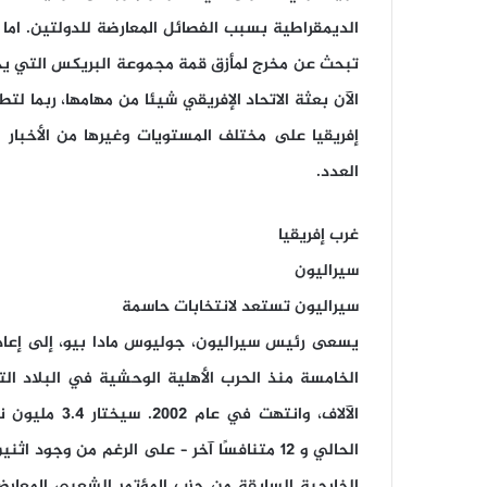
الديمقراطية بسبب الفصائل المعارضة للدولتين. اما
تبحث عن مخرج لمأزق قمة مجموعة البريكس التي يج
الآن بعثة الاتحاد الإفريقي شيئا من مهامها، ربما لت
إفريقيا على مختلف المستويات وغيرها من الأخبار 
العدد.
غرب إفريقيا
سيراليون
سيراليون تستعد لانتخابات حاسمة
يسعى رئيس سيراليون، جوليوس مادا بيو، إلى إعادة
الآلاف، وانته
الحالي و 12 متنافسًا آخر – على الرغم من وجو
الخارجية السابقة من حزب المؤتمر الشعبي المعا