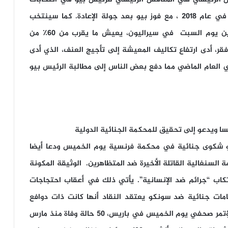
يوم السبت القادم خاض الرجلان الانتخابات الأخيرة في عام 2018 ، مع فوز بيو بعد جولة الإعادة. كما سينتخب
الناخبون أعضاء في البرلمان وممثلين محليين آخرين يوم السبت في سيراليون، يعيش ما يقرب من 60٪ من
من 7 ملايين نسمة في فقر، أدى ارتفاع تكاليف المعيشة إلى تأجيج العنف، الذي أدى
ي العام الماضي مما دفع بعض الناس إلى مطالبة الرئيس بيو
ا ويدعو إلى تحقيق للمحكمة الجنائية الدولية
و شكوى جنائية في محكمة فرنسية يوم الخميس ودعا أيضا
السنغالية القاتلة الأخيرة ضد المتظاهرين. الوثيقة المكونة
ارتكاب “جرائم ضد الإنسانية”. يأتي ذلك في أعقاب احتجاجات
مات جنائية ضد سونكو يعتقد النقاد أنها كانت ذات دوافع
سياسية. تفاصيل ملف المحكمة، التي عُرضت في مؤتمر صحفي يوم الخميس في باريس، 50 حالة وفاة منذ مارس