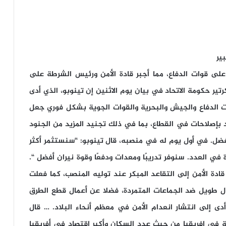
ير
 على قوات الدفاع، مما أجبر قادة الأمن ورئيس الشرطة على
ير حكومة الاتحاد في بيان يوم الاثنين إن تينوبو، الذي أدى
ين قادة جدد لقوات الدفاع والجيش والبحرية والقوات الجوية بشكل فوري جعل
د بإصلاحات في القطاع، بما في ذلك تجنيد المزيد من الجنود
ل. في أول يوم له في منصبه، قال تينوبو: “سنستثمر أكثر
 في العدد. سنوفر تدريبًا ومعدات ودفعًا وقوة نيران أفضل “.
دة الأمن إلى التقاعد المبكر عند توليه المنصب، كما فعلت
ال طويل ضد الجماعات المتمردة، فضلا عن أعمال قطع الطرق
 إلى انتشار انعدام الأمن في معظم أنحاء البلاد. … قال
لة في إفريقيا من حيث عدد السكان وأكبر اقتصاد في أفريقيا