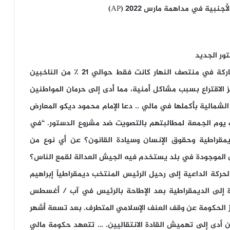
ية في مداهمة مارس 2022 (AP)
ور الجديد
قالت مجموعة مراقبة الانتخابات MODELE إن المشاركة في منتصف النهار كانت فقط حوالي 21 ٪ من الناخبين
الاقتراع بسبب مشاكل أمنية، مما أدى إلى حرمان المواطنين
شمالية بأكملها في مالي .. دعا الإمام محمود ديكو المعارض
و يوم الجمعة لمطالبتهم بالتصويت ضد مشروع الدستور. “في
ديمقراطية وحقوق الإنسان وسيادة القانون؟ عن أي نوع من
 الموجودة في بلد يستخدم فيه الجيش العدالة لقمع الناس؟
ركة الداعية إلى رحيل الرئيس المنتخب ديمقراطياً إبراهيم
 الإطاحة به في عام 2020. … العودة إلى الديمقراطية بعد الإطاحة بالرئيس في آب / أغسطس
ن عجز الحكومة عن وقف العنف الإسلامي المتطرف. بعد تسعة أشهر
 أدى إلى تهميش القادة الانتقاليين. … تتعهد حكومة مالي