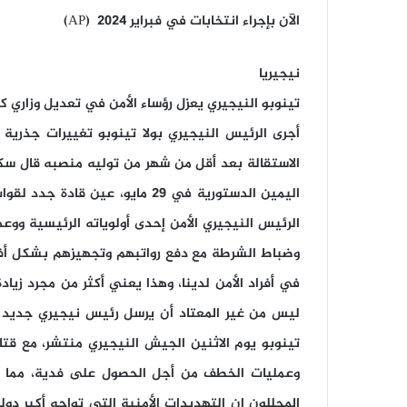
الآن بإجراء انتخابات في فبراير 2024 (AP)
نيجيريا
تينوبو النيجيري يعزل رؤساء الأمن في تعديل وزاري كب
أجرى الرئيس النيجيري بولا تينوبو تغييرات جذرية
الاستقالة بعد أقل من شهر من توليه منصبه قال سكرت
اليمين الدستورية في 29 مايو، ع
الرئيس النيجيري الأمن إحدى أولوياته الرئيسية ووع
وضباط الشرطة مع دفع رواتبهم وتجهيزهم بشكل أفض
في أفراد الأمن لدينا، وهذا يعني أكثر من مجرد زيادة
ليس من غير المعتاد أن يرسل رئيس نيجيري جديد قا
تينوبو يوم الاثنين الجيش النيجيري منتشر، مع قت
وعمليات الخطف من أجل الحصول على فدية، مما أدى
المحللون إن التهديدات الأمنية التي تواجه أكبر دو