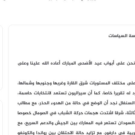
اسة السياسات
 المشهد الإفريقي، يطل هذا العدد بالرقم 60 ونحن على أبواب عيد الأضحى المبارك أعاده الله علينا وعلى
 على مختلف المستويات شرق القارة وغربها وجنوبها وشمالها،
 تقريرا خاصا، كما أن سيراليون تستعد لانتخابات حاسمة،
 السنغال نجد أن الوضع في حالة من الهدوء الحذر، مع مطالب
 ثالثة، شرقا اشتدت هجمات حركة الشباب في الصومال خصوصا
والسودان تستعر فيه المعارك بين الجيش والدعم السريع، مع
ية في دارفور، مع تزايد حالة الاحتقان بين رواندا والكونغو