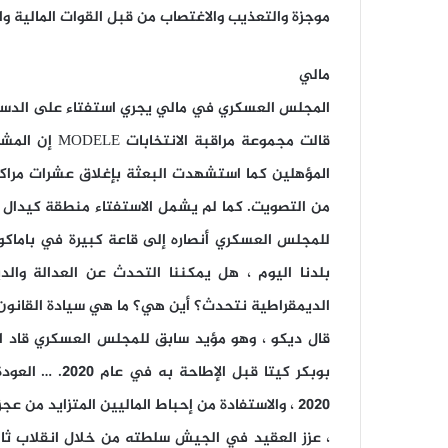
موجزة والتعذيب والاغتصاب من قبل القوات المالية والأجنب
مالي
المجلس العسكري في مالي يجري استفتاء على الدست
المؤهلين كما استشهدت البعثة بإغلاق عشرات مراكز 
من التصويت. كما لم يشمل الاستفتاء منطقة كيدال ال
للمجلس العسكري أنصاره إلى قاعة كبيرة في باماك
بلدنا اليوم ، هل يمكننا التحدث عن العدالة وال
الديمقراطية نتحدث؟ أين هي؟ ما هي سيادة القانون
قال ديكو ، وهو مؤيد سابق للمجلس العسكري قاد الح
بوبكر كيتا قبل
2020 ، والاستفادة من إحباط الماليين المتزايد م
، عزز العقيد في الجيش سلطته من خلال انقلاب ثان