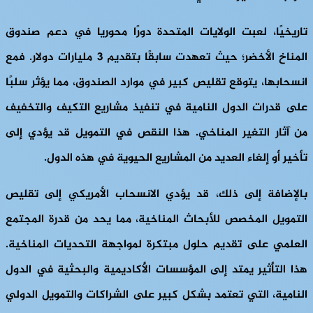
تاريخيًا، لعبت الولايات المتحدة دورًا محوريا في دعم صندوق
المناخ الأخضر؛ حيث تعهدت سابقًا بتقديم 3 مليارات دولار. فمع
انسحابها، يتوقع تقليص كبير في موارد الصندوق، مما يؤثر سلبًا
على قدرات الدول النامية في تنفيذ مشاريع التكيف والتخفيف
من آثار التغير المناخي. هذا النقص في التمويل قد يؤدي إلى
تأخير أو إلغاء العديد من المشاريع الحيوية في هذه الدول.
بالإضافة إلى ذلك، قد يؤدي الانسحاب الأمريكي إلى تقليص
التمويل المخصص للأبحاث المناخية، مما يحد من قدرة المجتمع
العلمي على تقديم حلول مبتكرة لمواجهة التحديات المناخية.
هذا التأثير يمتد إلى المؤسسات الأكاديمية والبحثية في الدول
النامية، التي تعتمد بشكل كبير على الشراكات والتمويل الدولي