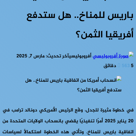
باريس للمناخ.. هل ستدفع
أفريقيا الثمن؟
أفروبوليسي
آخر تحديث: مارس 7, 2025
5 دقائق
563
في خطوة مثيرة للجدل، وقّع الرئيس الأمريكي دونالد ترامب في
20 يناير 2025 أمرًا تنفيذيًا يقضي بانسحاب الولايات المتحدة من
اتفاقية باريس للمناخ. وتأتي هذه الخطوة استكمالًا لسياسات