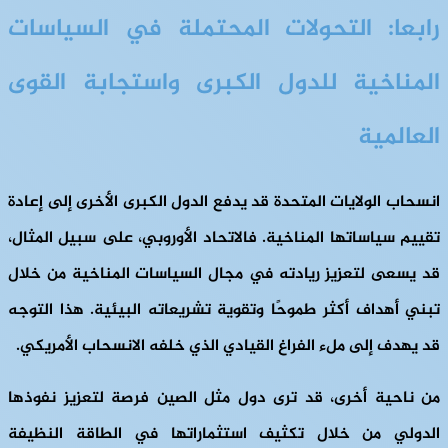
رابعا: التحولات المحتملة في السياسات
المناخية للدول الكبرى واستجابة القوى
العالمية
انسحاب الولايات المتحدة قد يدفع الدول الكبرى الأخرى إلى إعادة
تقييم سياساتها المناخية. فالاتحاد الأوروبي، على سبيل المثال،
قد يسعى لتعزيز ريادته في مجال السياسات المناخية من خلال
تبني أهداف أكثر طموحًا وتقوية تشريعاته البيئية. هذا التوجه
قد يهدف إلى ملء الفراغ القيادي الذي خلفه الانسحاب الأمريكي.
من ناحية أخرى، قد ترى دول مثل الصين فرصة لتعزيز نفوذها
الدولي من خلال تكثيف استثماراتها في الطاقة النظيفة