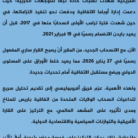
الأمريكية شهدت تقلبات حادة تبعا للتوجهات الحزبية؛ حيث
دعمت إدارة أوباما الاتفاقية ودفعت نحو تنفيذ التزاماتها، في
حين شهدت فترة ترامب الأولى انسحابًا منها في 2017، قبل أن
يعيد بايدن الانضمام رسميًا في 19 فبراير 2021.
الآن، مع الانسحاب الجديد، من المقرر أنْ يصبح القرار ساري المفعول
رسميًا في 27 يناير 2026، مما يعيد خلط الأوراق على المستوى
الدولي ويضع مستقبل الاتفاقية أمام تحديات جديدة.
ولهذه الأهمية، عزم فريق أفروبوليسي إلى تقديم تحليل سريع
لتداعيات انسحاب الولايات المتحدة من اتفاقية باريس للمناخ
ومدى تأثيره على المشهد العالمي، مع التركيز على القارة
الأفريقية والتوازنات السياسية والاقتصادية الدولية.
ولتحقيق ذلك، يمكن التركيز على خمسة محاور رئيسة. أولًا، تأثير