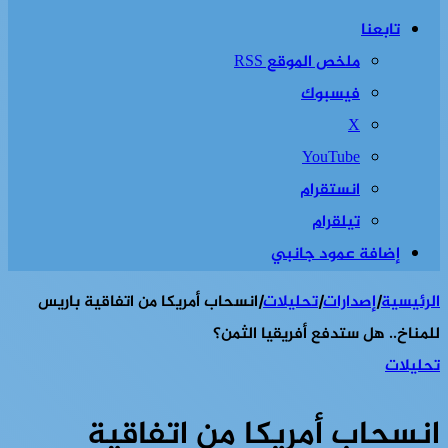
تابعنا
ملخص الموقع RSS
فيسبوك
‫X
‫YouTube
انستقرام
تيلقرام
إضافة عمود جانبي
الرئيسية
|
إصدارات
|
تحليلات
|
انسحاب أمريكا من اتفاقية باريس
للمناخ.. هل ستدفع أفريقيا الثمن؟
تحليلات
انسحاب أمريكا من اتفاقية