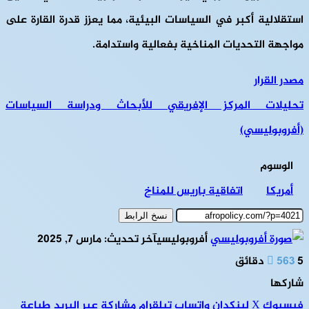
استقلالية أكبر في السياسات البيئية، مما يعزز قدرة القارة على
مواجهة التحديات المناخية بفعالية واستدامة.
مصدر القرار
تحليلات المركز الإفريقي للأبحاث ودراسة السياسات
(أفروبوليسي)
الوسوم
أمريكا
اتفاقية باريس للمناخ
نسخ الرابط
أفروبوليسي
آخر تحديث: مارس 7, 2025
5 دقائق
563
شاركها
فيسبوك
‫X
لينكدإن
واتساب
تيلقرام
مشاركة عبر البريد
طباعة