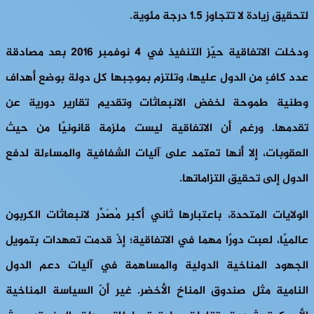
لتحقيق زيادة لا تتجاوز 1.5 درجة مئوية.
ودخلت الاتفاقية حيّز التنفيذ في 4 نوفمبر 2016 بعد مصادقة
عدد كافٍ من الدول عليها، وتلتزم بموجبها كل دولة بوضع أهداف
وطنية طموحة لخفض الانبعاثات وتقديم تقارير دورية عن
تقدمها. ورغم أن الاتفاقية ليست ملزمة قانونيًا من حيث
العقوبات، إلا أنها تعتمد على آليات الشفافية والمساءلة لدفع
الدول إلى تحقيق التزاماتها.
الولايات المتحدة، باعتبارها ثاني أكبر مُصَدِّر لانبعاثات الكربون
عالميًا، لعبت دورًا مهما في الاتفاقية؛ إذْ قدمت تعهدات بتمويل
الجهود المناخية الدولية والمساهمة في آليات دعم الدول
النامية مثل صندوق المناخ الأخضر. غير أنّ السياسة المناخية