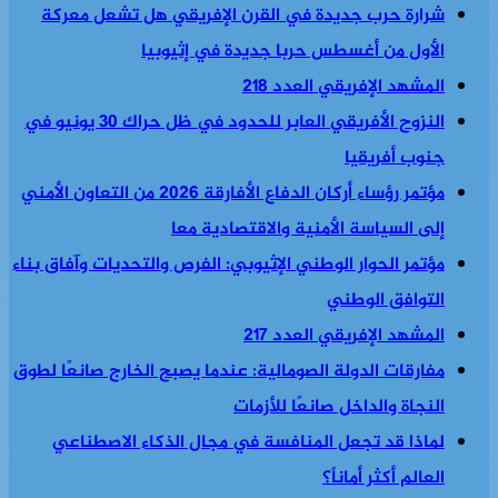
شرارة حرب جديدة في القرن الإفريقي هل تشعل معركة
الأول من أغسطس حربا جديدة في إثيوبيا
المشهد الإفريقي العدد 218
النزوح الأفريقي العابر للحدود في ظل حراك 30 يونيو في
جنوب أفريقيا
مؤتمر رؤساء أركان الدفاع الأفارقة 2026 من التعاون الأمني
إلى السياسة الأمنية والاقتصادية معا
مؤتمر الحوار الوطني الإثيوبي: الفرص والتحديات وآفاق بناء
التوافق الوطني
المشهد الإفريقي العدد 217
مفارقات الدولة الصومالية: عندما يصبح الخارج صانعًا لطوق
النجاة والداخل صانعًا للأزمات
لماذا قد تجعل المنافسة في مجال الذكاء الاصطناعي
العالم أكثر أماناً؟