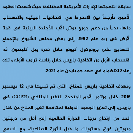
سابقة انتهجتها الإدارات الأمريكية المختلفة؛ حيث شهدت العقود
الأخيرة تأرجحاً بين الانخراط في الاتفاقيات البيئية والانسحاب
منها، بدءاً من دعم جورج بوش الأب للأجندة البيئية في قمة
الأرض في ريو عام 1992، إلى رفض مجلس الشيوخ بالإجماع
التصديق على بروتوكول كيوتو خلال فترة بيل كلينتون، ثم
الانسحاب الأول من اتفاقية باريس خلال رئاسة ترامب الأولى، تلاه
إعادة الانضمام في عهد جو بايدن عام 2021.
وتهدف اتفاقية باريس للمناخ، التي تم تبنيها في 12 ديسمبر
2015 خلال مؤتمر الأمم المتحدة للتغير المناخي (COP21) في
باريس، إلى تعزيز الجهود الدولية لمكافحة تغير المناخ من خلال
الحد من ارتفاع درجات الحرارة العالمية إلى أقل من درجتين
مئويتين فوق مستويات ما قبل الثورة الصناعية، مع السعي