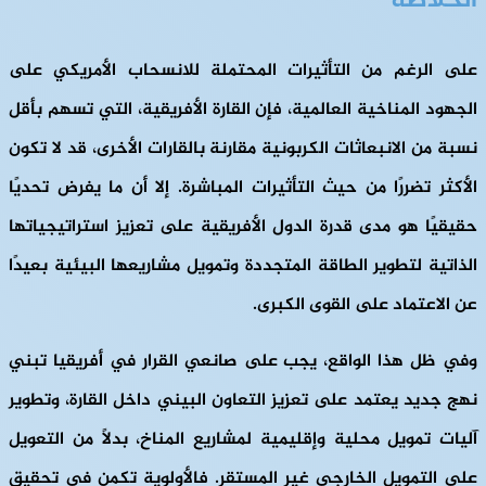
الخلاصة
على الرغم من التأثيرات المحتملة للانسحاب الأمريكي على
الجهود المناخية العالمية، فإن القارة الأفريقية، التي تسهم بأقل
نسبة من الانبعاثات الكربونية مقارنة بالقارات الأخرى، قد لا تكون
الأكثر تضررًا من حيث التأثيرات المباشرة. إلا أن ما يفرض تحديًا
حقيقيًا هو مدى قدرة الدول الأفريقية على تعزيز استراتيجياتها
الذاتية لتطوير الطاقة المتجددة وتمويل مشاريعها البيئية بعيدًا
عن الاعتماد على القوى الكبرى.
وفي ظل هذا الواقع، يجب على صانعي القرار في أفريقيا تبني
نهج جديد يعتمد على تعزيز التعاون البيني داخل القارة، وتطوير
آليات تمويل محلية وإقليمية لمشاريع المناخ، بدلًا من التعويل
على التمويل الخارجي غير المستقر. فالأولوية تكمن في تحقيق