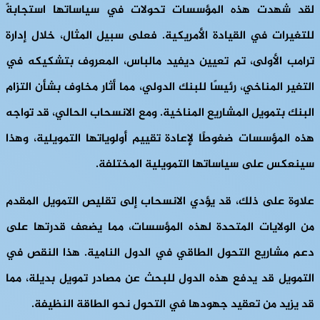
لقد شهدت هذه المؤسسات تحولات في سياساتها استجابةً
للتغيرات في القيادة الأمريكية. فعلى سبيل المثال، خلال إدارة
ترامب الأولى، تم تعيين ديفيد مالباس، المعروف بتشكيكه في
التغير المناخي، رئيسًا للبنك الدولي، مما أثار مخاوف بشأن التزام
البنك بتمويل المشاريع المناخية. ومع الانسحاب الحالي، قد تواجه
هذه المؤسسات ضغوطًا لإعادة تقييم أولوياتها التمويلية، وهذا
سينعكس على سياساتها التمويلية المختلفة.
علاوة على ذلك، قد يؤدي الانسحاب إلى تقليص التمويل المقدم
من الولايات المتحدة لهذه المؤسسات، مما يضعف قدرتها على
دعم مشاريع التحول الطاقي في الدول النامية. هذا النقص في
التمويل قد يدفع هذه الدول للبحث عن مصادر تمويل بديلة، مما
قد يزيد من تعقيد جهودها في التحول نحو الطاقة النظيفة.