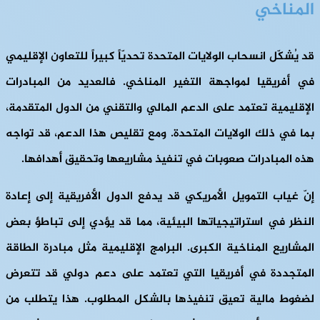
المناخي
قد يُشكّل انسحاب الولايات المتحدة تحديّاً كبيراً للتعاون الإقليمي
في أفريقيا لمواجهة التغير المناخي. فالعديد من المبادرات
الإقليمية تعتمد على الدعم المالي والتقني من الدول المتقدمة،
بما في ذلك الولايات المتحدة. ومع تقليص هذا الدعم، قد تواجه
هذه المبادرات صعوبات في تنفيذ مشاريعها وتحقيق أهدافها.
إنّ غياب التمويل الأمريكي قد يدفع الدول الأفريقية إلى إعادة
النظر في استراتيجياتها البيئية، مما قد يؤدي إلى تباطؤ بعض
المشاريع المناخية الكبرى. البرامج الإقليمية مثل مبادرة الطاقة
المتجددة في أفريقيا التي تعتمد على دعم دولي قد تتعرض
لضغوط مالية تعيق تنفيذها بالشكل المطلوب. هذا يتطلب من