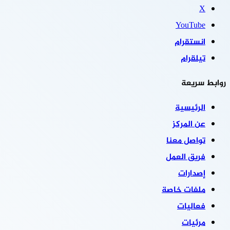
‫X
‫YouTube
انستقرام
تيلقرام
روابط سريعة
الرئيسية
عن المركز
تواصل معنا
فريق العمل
إصدارات
ملفات خاصة
فعاليات
مرئيات