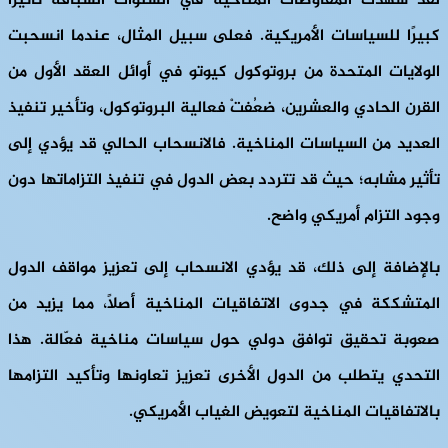
لقد شهدت المفاوضات المناخية في السنوات السباقة تأثيرًا
كبيرًا للسياسات الأمريكية. فعلى سبيل المثال، عندما انسحبت
الولايات المتحدة من بروتوكول كيوتو في أوائل العقد الأول من
القرن الحادي والعشرين، ضعُفتْ فعالية البروتوكول، وتأخير تنفيذ
العديد من السياسات المناخية. فالانسحاب الحالي قد يؤدي إلى
تأثير مشابه؛ حيث قد تتردد بعض الدول في تنفيذ التزاماتها دون
وجود التزام أمريكي واضح.
بالإضافة إلى ذلك، قد يؤدي الانسحاب إلى تعزيز مواقف الدول
المتشككة في جدوى الاتفاقيات المناخية أصلاً، مما يزيد من
صعوبة تحقيق توافق دولي حول سياسات مناخية فعّالة. هذا
التحدي يتطلب من الدول الأخرى تعزيز تعاونها وتأكيد التزامها
بالاتفاقيات المناخية لتعويض الغياب الأمريكي.