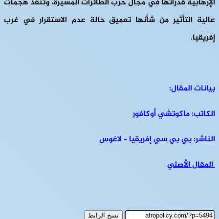
الإرهابية قدراتها في مجال حرب الطائرات المُسيّرة، وتنفّذ هجمات
عالية التأثير من شأنها تعميق حالة عدم الاستقرار في غرب
إفريقيا.
بيانات المقال:
الكاتب: ماكوتشي أوكافور
الناشر: بي بي سي إفريقيا – لاغوس
المقال الأصلي
نسخ الرابط