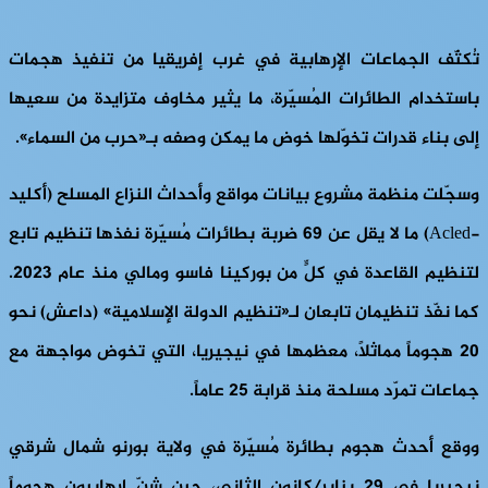
تُكثّف الجماعات الإرهابية في غرب إفريقيا من تنفيذ هجمات
باستخدام الطائرات المُسيّرة، ما يثير مخاوف متزايدة من سعيها
إلى بناء قدرات تخوّلها خوض ما يمكن وصفه بـ«حرب من السماء».
وسجّلت منظمة مشروع بيانات مواقع وأحداث النزاع المسلح (أكليد
-Acled) ما لا يقل عن 69 ضربة بطائرات مُسيّرة نفذها تنظيم تابع
لتنظيم القاعدة في كلٍّ من بوركينا فاسو ومالي منذ عام 2023.
كما نفّذ تنظيمان تابعان لـ«تنظيم الدولة الإسلامية» (داعش) نحو
20 هجوماً مماثلاً، معظمها في نيجيريا، التي تخوض مواجهة مع
جماعات تمرّد مسلحة منذ قرابة 25 عاماً.
ووقع أحدث هجوم بطائرة مُسيّرة في ولاية بورنو شمال شرقي
نيجيريا في 29 يناير/كانون الثاني، حين شنّ إرهابيون هجوماً