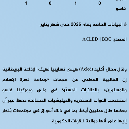
1
0
1
0
فاسو
* البيانات الخاصة بعام 2026 حتى شهر يناير.
المصدر: ACLED | BBC
وقال محلل أكليد (Acled) هيني نسايبيا لهيئة الإذاعة البريطانية
إن الغالبية العظمى من هجمات «جماعة نصرة الإسلام
والمسلمين» بالطائرات المُسيّرة في مالي وبوركينا فاسو
استهدفت القوات العسكرية والميليشيات المتحالفة معها، غير أن
بعضها طال مدنيين أيضاً، بما في ذلك أسواق في مجتمعات يُنظر
إليها على أنها موالية للقوات الحكومية.