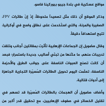
مواقع عسكرية في بلدة جيبو ببوركينا فاسو.
وذكر الموقع أن ذلك مثّل تصعيداً ملحوظاً، إذْ إنّ طائرات FPV،
الصغيرة والمرنة، والتي استُخدمت على نطاق واسع في أوكرانيا،
تتيح استهدافاً دقيقاً.
وقال صامويل إن الجماعات الإرهابية تأثرت بمقاتلين أجانب وتلقت
تدريبات منهم، ما مكّنها من تبنّي أساليب جديدة باستمرار؛ فبعد
أن كانت تصنع العبوات الناسفة على جوانب الطرق والأحزمة
الناسفة، تعلّمت اليوم تحويل الطائرات المُسيّرة التجارية الجاهزة
إلى أدوات قتالية.
وأضاف صامويل أن الهجمات بالطائرات المُسيّرة قد تسهم في
تقليل الخسائر في صفوف الإرهابيين، مع تحقيق قدر أكبر من