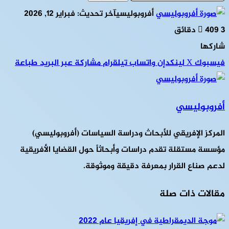
أفروبوليسي
آخر تحديث: فبراير 12, 2026
3 دقائق
409
شاركها
فيسبوك
‫X
لينكدإن
واتساب
تيلقرام
مشاركة عبر البريد
طباعة
أفروبوليسي
المركز الإفريقي للأبحاث ودراسة السياسات (أفروبوليسي)
مؤسسة مستقلة تقدم دراسات وأبحاثاً حول القضايا الأفريقية
لدعم صناع القرار بمعرفة دقيقة وموثوقة.
مقالات ذات صلة