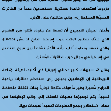
مزدوجاً استهدف قاعدة عسكرية، مستخدمين عدداً من الطائرات
المُسيّرة المسلحة إلى جانب مقاتلين على الأرض.
وأعلن الجيش النيجيري أن تسعة من جنوده قُتلوا في الهجوم
الذي تبنّاه تنظيم «ولاية غرب إفريقيا التابع لداعش (Iswap)،
والذي تصفه منظمة أكليد بأنه الأكثر نشاطاً بين فروع التنظيم
في إفريقيا في مجال حرب الطائرات المُسيّرة.
وقال لاد سيروات، كبير محللي إفريقيا في أكليد، لهيئة الإذاعة
البريطانية إن الإرهابيين يميلون إلى استخدام «طائرات رباعية
المراوح مُسيّرة وغير مأهولة، متاحة تجارياً وذات تكلفة منخفضة
نسبياً، يتم تجهيزها بعبوات ناسفة، إلى جانب توظيفها في
مهام الاستطلاع وجمع المعلومات تمهيداً لهجمات برية.