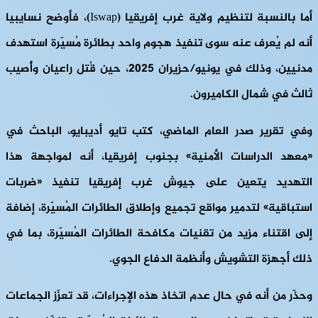
أما بالنسبة لتنظيم ولاية غرب إفريقيا (Iswap)، فأوضح نسايبيا
أنه لم يُعرف عنه سوى تنفيذ هجوم واحد بطائرة مُسيّرة استهدف
مدنيين، وذلك في يونيو/حزيران 2025، حين قُتل راعيان وأُصيب
ثالث في شمال الكاميرون.
وفي تقرير صدر العام الماضي، كتب تايو أديبايو، الباحث في
«معهد الدراسات الأمنية» بجنوب إفريقيا، أنه لمواجهة هذا
التهديد يتعين على جيوش غرب إفريقيا تنفيذ «ضربات
استباقية» لتدمير مواقع تجميع وإطلاق الطائرات المُسيّرة، إضافة
إلى اقتناء مزيد من تقنيات مكافحة الطائرات المُسيّرة، بما في
ذلك أجهزة التشويش وأنظمة الدفاع الجوي.
وحذّر من أنه في حال عدم اتخاذ هذه الإجراءات، قد تعزّز الجماعات