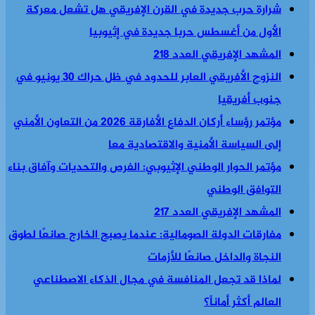
شرارة حرب جديدة في القرن الإفريقي هل تشعل معركة
الأول من أغسطس حربا جديدة في إثيوبيا
المشهد الإفريقي العدد 218
النزوح الأفريقي العابر للحدود في ظل حراك 30 يونيو في
جنوب أفريقيا
مؤتمر رؤساء أركان الدفاع الأفارقة 2026 من التعاون الأمني
إلى السياسة الأمنية والاقتصادية معا
مؤتمر الحوار الوطني الإثيوبي: الفرص والتحديات وآفاق بناء
التوافق الوطني
المشهد الإفريقي العدد 217
مفارقات الدولة الصومالية: عندما يصبح الخارج صانعًا لطوق
النجاة والداخل صانعًا للأزمات
لماذا قد تجعل المنافسة في مجال الذكاء الاصطناعي
العالم أكثر أماناً؟