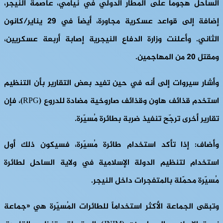
الساحل هجوماً على المطار الدولي في نيامي، عاصمة النيجر،
إضافة إلى قواعد عسكرية مجاورة، أيضاً في 29 يناير/كانون
الثاني. وأعلنت وزارة الدفاع النيجرية إصابة أربعة عسكريين،
ومقتل 20 من المهاجمين.
وأشار سيروات إلى أنه في حين تفيد بعض التقارير بأن التنظيم
استخدم قذائف هاون وقذائف صاروخية مضادة للدروع (RPG)، فإن
تقارير أخرى ترجّح تنفيذ ضربة بطائرة مُسيّرة.
وأضاف: إذا تأكد استخدام طائرة مُسيّرة، فسيكون ذلك أول
استخدام لتنظيم الدولة الإسلامية في ولاية الساحل لطائرة
مُسيّرة محمّلة بالمتفجرات داخل النيجر.
وتبقى الجماعة الأكثر استخداماً للطائرات المُسيّرة هي «جماعة