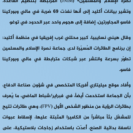
نصرة الإسلام والمسلمين» (JNIM) المرتبطة بتنظيم القاعدة.
وتشير بيانات أكليد إلى أنها نفذت 69 ضربة في مالي وبوركينا
فاسو المجاورتين، إضافة إلى هجوم واحد عبر الحدود في توغو
وقال هيني نسايبيا، كبير محللي غرب إفريقيا في منظمة أكليد:
إن برنامج الطائرات المُسيّرة لدى جماعة نصرة الإسلام والمسلمين
تطوّر بسرعة وانتشر عبر شبكات مترابطة في مالي وبوركينا
فاسو.
وأفاد موقع ميليتاري أفريكا المتخصص في شؤون صناعة الدفاع،
بأن الجماعة استخدمت أيضاً، في فبراير/شباط الماضي، ما يُعرف
بطائرات الرؤية من منظور الشخص الأول (FPV)، وهي طائرات تتيح
للمشغّل بثاً مباشراً من الكاميرا المثبتة عليها، لإسقاط عبوات
ناسفة بدائية الصنع، أُعدّت باستخدام زجاجات بلاستيكية، على