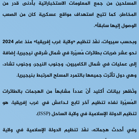
المسلحين من جمع المعلومات الاستخباراتية بأدنى قدر من
المخاطر، كما تتيح استهداف مواقع عسكرية كان من الصعب
الوصول إليها سابقاً».
وبحسب سيروات، نفّذ تنظيم «ولاية غرب إفريقيا» منذ عام 2024
نحو عشر ضربات بطائرات مُسيّرة في شمال شرقي نيجيريا، إضافة
إلى عمليات في شمال الكاميرون، وجنوب النيجر، وجنوب تشاد،
وهي دول تأثرت جميعها بالتمرد المسلح المرتبط بنيجيريا.
وتُظهر بيانات أكليد أنّ عدداً مشابهاً من الهجمات بالطائرات
المُسيّرة نفذه تنظيم آخر تابع لـداعش في غرب إفريقيا، هو
تنظيم الدولة الإسلامية في ولاية الساحل (ISSP).
وفي أحدث هجماته، نفّذ تنظيم الدولة الإسلامية في ولاية