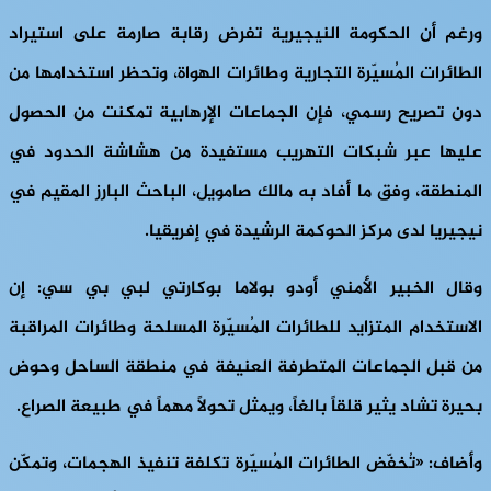
ورغم أن الحكومة النيجيرية تفرض رقابة صارمة على استيراد
الطائرات المُسيّرة التجارية وطائرات الهواة، وتحظر استخدامها من
دون تصريح رسمي، فإن الجماعات الإرهابية تمكنت من الحصول
عليها عبر شبكات التهريب مستفيدة من هشاشة الحدود في
المنطقة، وفق ما أفاد به مالك صامويل، الباحث البارز المقيم في
نيجيريا لدى مركز الحوكمة الرشيدة في إفريقيا.
وقال الخبير الأمني أودو بولاما بوكارتي لبي بي سي: إن
الاستخدام المتزايد للطائرات المُسيّرة المسلحة وطائرات المراقبة
من قبل الجماعات المتطرفة العنيفة في منطقة الساحل وحوض
بحيرة تشاد يثير قلقاً بالغاً، ويمثل تحولاً مهماً في طبيعة الصراع.
وأضاف: «تُخفّض الطائرات المُسيّرة تكلفة تنفيذ الهجمات، وتمكّن