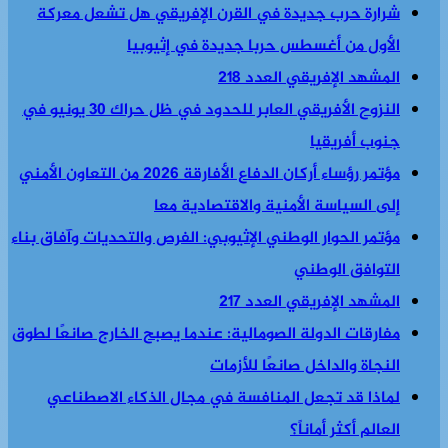
شرارة حرب جديدة في القرن الإفريقي هل تشعل معركة
الأول من أغسطس حربا جديدة في إثيوبيا
المشهد الإفريقي العدد 218
النزوح الأفريقي العابر للحدود في ظل حراك 30 يونيو في
جنوب أفريقيا
مؤتمر رؤساء أركان الدفاع الأفارقة 2026 من التعاون الأمني
إلى السياسة الأمنية والاقتصادية معا
مؤتمر الحوار الوطني الإثيوبي: الفرص والتحديات وآفاق بناء
التوافق الوطني
المشهد الإفريقي العدد 217
مفارقات الدولة الصومالية: عندما يصبح الخارج صانعًا لطوق
النجاة والداخل صانعًا للأزمات
لماذا قد تجعل المنافسة في مجال الذكاء الاصطناعي
العالم أكثر أماناً؟