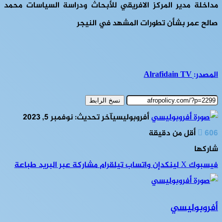
مداخلة مدير المركز الافريقي للأبحاث ودراسة السياسات محمد
صالح عمر بشأن تطورات المشهد في النيجر
المصدر: ِAlrafidain TV
نسخ الرابط
أفروبوليسي
آخر تحديث: نوفمبر 5, 2023
606
أقل من دقيقة
شاركها
فيسبوك
‫X
لينكدإن
واتساب
تيلقرام
مشاركة عبر البريد
طباعة
أفروبوليسي