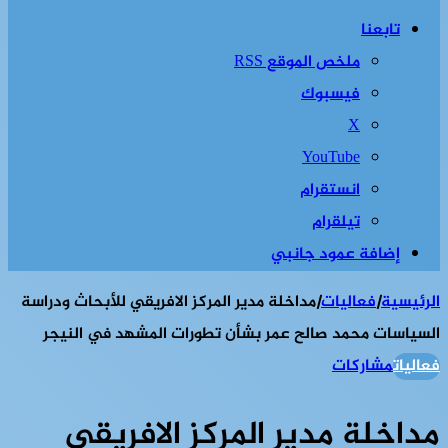
تابعنا
ملخص الموقع RSS
فيسبوك
‫X
‫YouTube
انستقرام
تيلقرام
إضافة عمود جانبي
الرئيسية
|
فعاليات
|
مداخلة مدير المركز الافريقي للأبحاث ودراسة
السياسات محمد صالح عمر بشأن تطورات المشهد في النيجر
فعاليات
مشاركات
مداخلة مدير المركز الافريقي