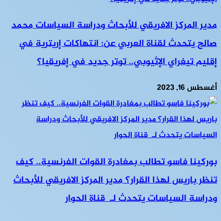
مدير المركز الافريقي للأبحاث ودراسة السياسات محمد
صالح يتحدث لقناة العربي عن: انتهاكات إريترية في
إقليم تيغراي الإثيوبي.. توتر جديد في إفريقيا؟
أغسطس 16, 2023
بوركينا فاسو تطالب بمغادرة القوات الفرنسية.. كيف
تنظر باريس لهذا القرار؟ مدير المركز الافريقي للأبحاث
ودراسة السياسات يتحدث لـ قناة الحوار