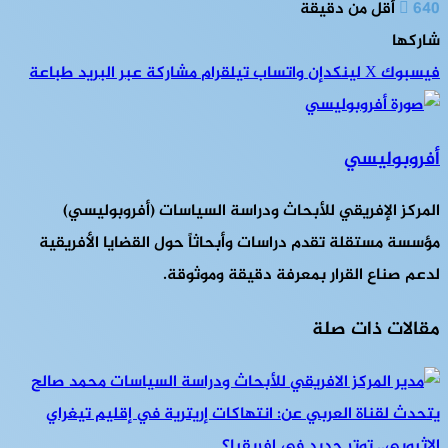
640
أقل من دقيقة
شاركها
فيسبوك
‫X
لينكدإن
واتساب
تيلقرام
مشاركة عبر البريد
طباعة
أفروبوليسي
المركز الإفريقي للأبحاث ودراسة السياسات (أفروبوليسي)
مؤسسة مستقلة تقدم دراسات وأبحاثاً حول القضايا الأفريقية
لدعم صناع القرار بمعرفة دقيقة وموثوقة.
مقالات ذات صلة