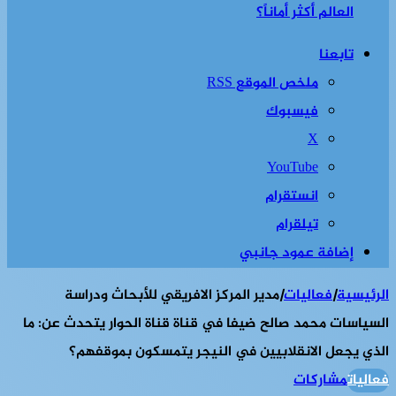
العالم أكثر أماناً؟
تابعنا
ملخص الموقع RSS
فيسبوك
‫X
‫YouTube
انستقرام
تيلقرام
إضافة عمود جانبي
الرئيسية
|
فعاليات
|
مدير المركز الافريقي للأبحاث ودراسة
السياسات محمد صالح ضيفا في قناة قناة الحوار يتحدث عن: ما
الذي يجعل الانقلابيين في النيجر يتمسكون بموقفهم؟
فعاليات
مشاركات