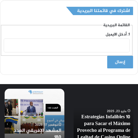
اشترك في قائمتنا البريدية
القائمة البريدية
أدخل الايميل
10
المشهد
Estrategias
الإفريقي
Infalibles
العدد
مايو 23, 2025
10 Estrategias Infalibles
180
para
para Sacar el Máximo
Sacar
نوفمبر 17, 2025
Provecho al Programa de
المشهد الإفريقي العدد
el
180
Lealtad de Casino Online