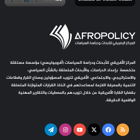
Máximo
Provecho
al
Programa
de
Lealtad
de
Casino
المركز الأفريقي للأبحاث ودراسة السياسات (أفروبوليسي) مؤسسة مستقلة
Online
متخصصة بإعداد الدراسات، والأبحاث المتعلقة بالشأن السياسي،
والاستراتيجي، والاجتماعي، الأفريقي لتزويد المسؤولين وصناع القرار وقطاعات
التنمية بالمعرفة اللازمة لمساعدتهم في اتخاذ القرارات المتوازنة المتعلقة
بقضايا القارة الأفريقية من خلال تزويدهم بالمعطيات والتقارير المهنية
الواقعية الدقيقة.
ملخص
‫X
فيسبوك
‫YouTube
انستقرام
تيلقرام