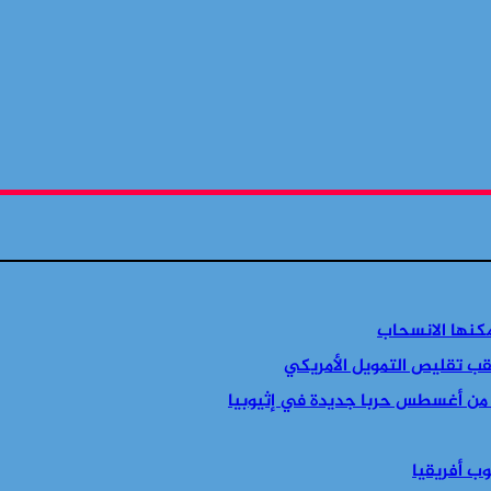
مكنها الانسحاب
قب تقليص التمويل الأمريكي
 من أغسطس حربا جديدة في إثيوبيا