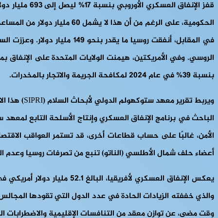
بنسبة 39% في عام 2024 لمكافحة الجريمة والاتجار بالمخدرات.
ويربط تقري
الأمن، غالبًا على حساب قطاعات أخرى، قد تستمر العواقب الاقتصا
أعضاء حلف شمال الأطلسي (الناتو) تنبع من تصرفات روسيا وعدم اليقين
والذي خففته الزيادات الحادة في عدد الدول التي تقودها المجالس
وقت مضى، عن توازن معقد من التنافسات الإقليمية والاضطرابات الس