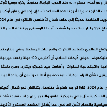
ر معهد ستوكهولم الدولي لأبحاث السلام (SIPRI) هذا الارتفاع العالمي بتصاعد التوترات والصراع
دية والاجتماعية لسنوات. وأضافت جيد غيبرتو ريكارد، وهي باحثة أ
 بشأن التزام الولايات المتحدة، مع أنها حذرت من أن زيادة الميزاني
يعكس الإنفاق العسكري لأفريقيا، البالغ 52.1 مليار دولار أمريكي في عام 2024، قارة تواجه
 العسكرية مثل مالي وبوركينا فاسو والنيجر، إلى جانب قفزة تشاد.
ياسية وانعدام الأمن العالمي، مما يُشكل المشهد العسكري الأفريق