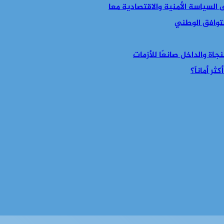
التوافق الوطني
جاة والداخل صانعًا للأزمات
ر أماناً؟