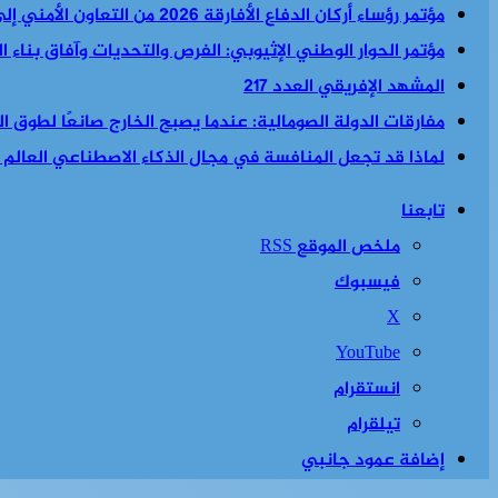
مؤتمر رؤساء أركان الدفاع الأفارقة 2026 من التعاون الأمني إلى السياسة الأمنية والاقتصادية معا
مؤتمر الحوار الوطني الإثيوبي: الفرص والتحديات وآفاق بناء 
المشهد الإفريقي العدد 217
مفارقات الدولة الصومالية: عندما يصبح الخارج صانعًا لطوق الن
لماذا قد تجعل المنافسة في مجال الذكاء الاصطناعي العالم أكث
تابعنا
ملخص الموقع RSS
فيسبوك
‫X
‫YouTube
انستقرام
تيلقرام
إضافة عمود جانبي