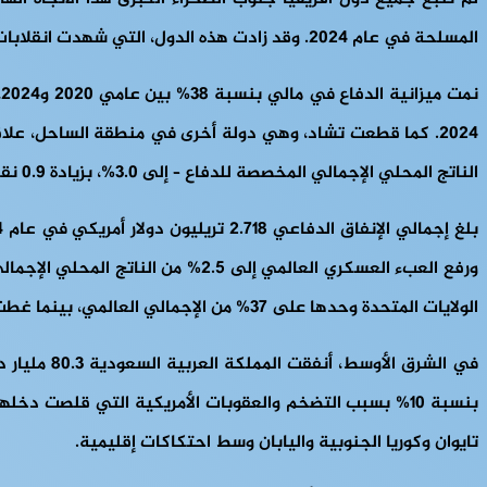
المسلحة في عام 2024. وقد زادت هذه الدول، التي شهدت انقلابات في أعوام 2021 و2022 و2023 على التوالي، من الإنفاق العسكري منذ استيلائها على السلطة وأنهت شراكاتها الأمنية مع فرنسا.
الناتج المحلي الإجمالي المخصصة للدفاع – إلى 3.0%، بزيادة 0.9 نقطة مئوية عن العام السابق، وهي أكبر زيادة من نوعها في أفريقيا. عالميًا، رسمت اتجاهات الإنفاق العسكري صورةً أوسع للتصعيد.
الولايات المتحدة وحدها على 37% من الإجمالي العالمي، بينما غطت الدول الخمس الكبرى 61%. نما الإنفاق في جميع المناطق للعام الثاني على التوالي، مدفوعًا بالتوترات والصراعات.
تايوان وكوريا الجنوبية واليابان وسط احتكاكات إقليمية.