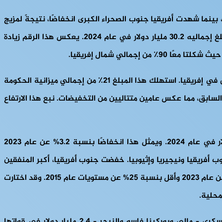
ينما شهدت أفريقيا جنوب الصحراء الكبرى انخفاضًا، نتيجةً لمزيج
من الأولويات الاقتصادية والتحولات السياسية والمتطلبات الأمنية. شكلت شمال إفريقيا جزءًا كبيرًا من الإنفاق العسكري للقارة، حيث بلغ إجماليه 30.2 مليار دولار في عام 2024. يعكس هذا الرقم زيادة
زادت الجزائر، مدعومة بإيرادات قطاع الهيدروكربون، ميزانيتها العسكرية بنسبة 12٪ إلى 21.8 مليار دولار، محتفظة بمكانتها كأكبر منفق في إفريقيا. استهلك هذا المبلغ 21٪ من إجمالي ميزانية الحكومة
رة. أنفق المغرب، المنافس الإقليمي للجزائر، 5.5 مليار دولار في عام 2024، بزيادة قدرها 2.6٪ عن العام السابق، مما عكس عامين متتاليين من التخفيضات. نبع هذا الارتفاع
في غضون ذلك، تحرك الإنفاق العسكري لدول أفريقيا جنوب الصحراء الكبرى في الاتجاه المعاكس، حيث انخفض إلى 21.9 مليار دولار في عام 2024. ويمثل هذا انخفاضًا بنسبة 3.2% عن عام 2023
الفرعية: جنوب أفريقيا ونيجيريا وإثيوبيا. خفضت جنوب أفريقيا، أكبر المنفقين
في أفريقيا جنوب الصحراء الكبرى، ميزانيتها العسكرية للعام الرابع على التوالي، لتصل إلى 2.8 مليار دولار. وكان هذا أقل بنسبة 6.3% عن عام 2023 وأقل بنسبة 25% عن مستويات عام 2015. وقد اختارت
محلية.
لم تتبع جميع دول أفريقيا جنوب الصحراء الكبرى هذا الاتجاه الهابط. في منطقة الساحل، ضخت الدول الخاضعة لحكم المجلس العسكري – مالي وبوركينا فاسو والنيجر – 2.4 مليار دولار في قواتها