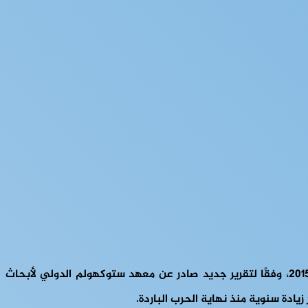
في عام 2024، بلغ الإنفاق العسكري في جميع أنحاء أفريقيا 52.1 مليار دولار، بزيادة قدرها 3% عن العام السابق و22% مقارنة بعام 2015، وفقًا لتقرير جديد صادر عن معهد ستوكهولم الدولي لأبحاث