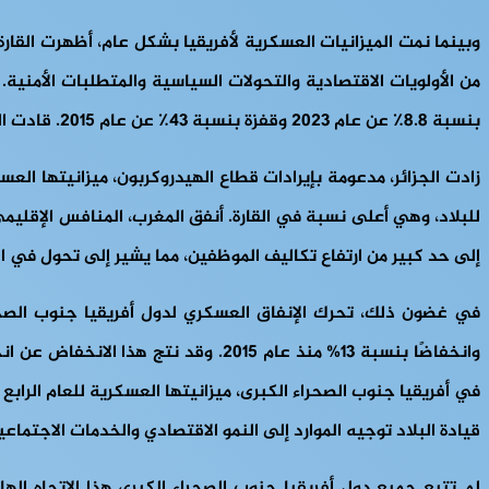
وبينما نمت الميزانيات العسكرية لأفريقيا بشكل عام، أظهرت القار
بنسبة 8.8٪ عن عام 2023 وقفزة بنسبة 43٪ عن عام 2015. قادت الجزائر والمغرب، اللاعبان المهيمنان في المنطقة الفرعية، هذا النمو، حيث شكلتا معًا 90٪ من إجمالي شمال إفريقيا.
إلى حد كبير من ارتفاع تكاليف الموظفين، مما يشير إلى تحول في ا
وانخفاضًا بنسبة 13% منذ عام 2015. و
قيادة البلاد توجيه الموارد إلى النمو الاقتصادي والخدمات الاجتماع