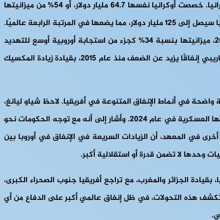
قفز الإنفاق العسكري الأوروبي بنسبة 17% ليصل إلى 693 مليار دولار، وهو أعلى مستوى له منذ الحرب الباردة، مدفوعًا بغزو روسيا لأوكرانيا. خصصت أوكرانيا نفسها 64.7 مليار دولار، أو 54% من ميزانيتها
الحكومية، على الرغم من أن هذا لا يشمل 60 مليار دولار من المساعدات الخارجية. وإذا أدرجنا هذه المساعدات، فإن إجمالي إنفاق أوكرانيا سيصل إلى 125 مليار دولار، مما يضعها في المرتبة الرابعة عالميًا.
في المقابل، أنفقت روسيا ما يقدر بنحو 149 مليار دولار. وعززت السويد، المنضمة حديثًا إلى حلف شمال الأطلسي (الناتو) في عام 2024، ميزانيتها بنسبة 34% كجزء من استجابة أوروبية أوسع للتهديد
الروسي. وفي الأمريكتين، هيمنت الولايات المتحدة على الإنفاق بمبلغ 997 مليار دولار، بينما شهدت أمريكا الوسطى ومنطقة البحر الكاريبي إنفاقًا يزيد عن الضعف منذ عام 2015، بقيادة زيادة المكسيك
ات المسلحة، وهي ديناميكية واضحة في أنماط الإنفاق المتنوعة في أفريقيا. لاحظ شياو ليانغ،
الباحث في برنامج الإنفاق العسكري وإنتاج الأسلحة التابع لمعهد ستوكهولم الدولي لأبحاث السلام، أن أكثر من 100 دولة رفعت ميزانياتها العسكرية في عام 2024. وأشار إلى أنه مع توجه الحكومات نحو
خرى في المعهد، أن الزيادات السريعة في الإنفاق في أوروبا بين
ات وحدها لا تضمن قدرة أو استقلالية أكبر.
 ضغوطًا متنوعة. يتناقض نمو شمال أفريقيا، بقيادة الجزائر والمغرب، مع تراجع أفريقيا جنوب الصحراء الكبرى،
 تكشف هذه التحولات، في ظل إنفاق عالمي أكبر على الدفاع من أي
ي.