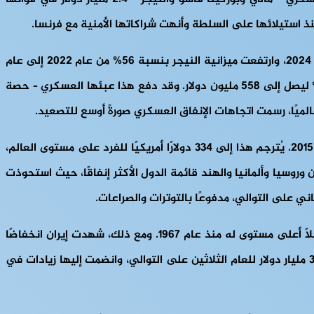
نمت ميزانية الدفاع في مالي بنسبة 38% بين عامي 2020 و2024، وارتفعت ميزانية بوركينا فاسو بنسبة 108% من عام 2021 إلى عام 2024، وارتفعت ميزانية النيجر بنسبة 56% من عام 2022 إلى عام
2024. كما قطعت تشاد، وهي دولة أخرى في منطقة الساحل، علاقاتها العسكرية مع فرنسا في عام 2024 وزادت إنفاقها بنسبة 43% ليصل إلى 558 مليون دولار. وقد دفع هذا عبئها العسكري – حصة
بلغ إجمالي الإنفاق الدفاعي 2.718 تريليون دولار أمريكي في عام 2024، بزيادة قدرها 9.4% عن عام 2023، وزيادة قدرها 37% عن عام 2015. يُترجم هذا إلى 334 دولارًا أمريكيًا للفرد على مستوى العالم،
لعام السابق. تصدرت الولايات المتحدة والصين وروسيا وألمانيا والهند قائمة الدول الأكثر إنفاقًا، حيث استحوذت
في الشرق الأوسط، أنفقت المملكة العربية السعودية 80.3 مليار دولار أمريكي، بينما بلغ إنفاق إسرائيل 46.5 مليار دولار أمريكي، مسجلًا أعلى مستوى له منذ عام 1967. ومع ذلك، شهدت إيران انخفاضًا
بنسبة 10% بسبب التضخم والعقوبات الأمريكية التي قلصت دخلها النفطي. وفي آسيا وأوقيانوسيا، ارتفعت ميزانية الصين البالغة 314 مليار دولار للعام الثلاثين على التوالي، وانضمت إليها زيادات في