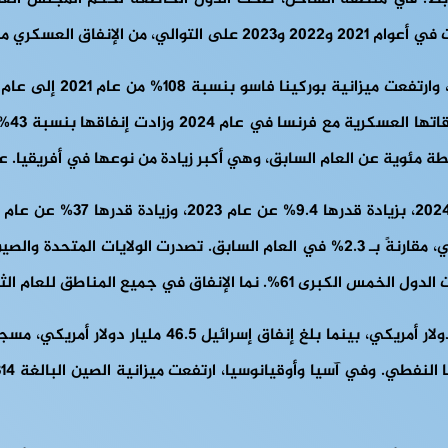
ورفع العبء العسكري العالمي إلى 2.5% من الناتج المحلي الإجمالي، مقارنةً بـ 2.3% في ا