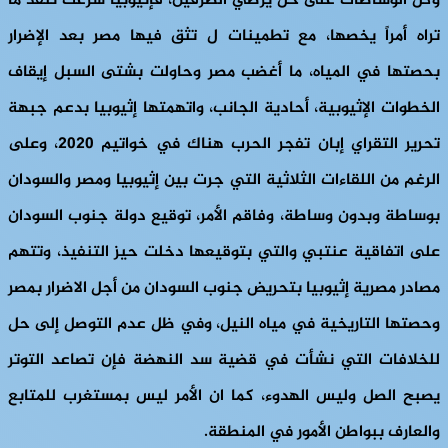
وكل الوساطات غلى حل يرضي الطرفين، فإثيوبيا شرعت تنفذ ما
تراه أمراً يخصها، مع تطمينات ل تثق فيها مصر بعد الإضرار
بحصتها في المياه، ما أغضب مصر وحاولت بشتى السبل إيقاف
الخطوات الإثيوبية، أحادية الجانب، واتهمتها إثيوبيا بدعم جبهة
تحرير التقراي إبان تفجر الحرب هناك في خواتيم 2020، وعلى
الرغم من اللقاءات الثلاثية التي جرت بين إثيوبيا ومصر والسودان
بوساطة وبدون وساطة، وفاقم الأمر، توقيع دولة جنوب السودان
على اتفاقية عنتبي والتي بتوقيعها دخلت حيز التنفيذ، وتتهم
مصادر مصرية إثيوبيا بتحريض جنوب السودان من أجل الاضرار بمصر
وحصتها التاريخية في مياه النيل، وفي ظل عدم التوصل إلى حل
للخلافات التي نشأت في قضية سد النهضة فإن تصاعد التوتر
يصبح الصل وليس الهدوء، كما ان الأمر ليس بمستغرب للمتابع
والعارف ببواطن الأمور في المنطقة.