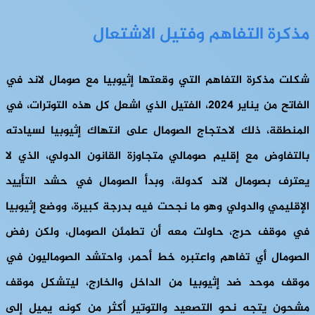
مذكرة التفاهم وفتيل الاشتعال
شكلت مذكرة التفاهم التي وقعتها إثيوبيا مع صومال لاند في
الفاتح من يناير 2024، الفتيل الذي اشعل كل هذه التوترات، في
المنطقة، ذلك لاحتجاج الصومال على انتهاك إثيوبيا لسيادته
بالتفاوض مع إقليم صومالي متجاوزة القانون الدولي، الذي لا
يعترف بصومال لاند كدولة، وبدأ الصومال في حشد التأييد
الإقليمي والدولي وهو ما نجحت فيه بدرجة كبيرة، ووضع إثيوبيا
في موقف حرج، حاولت معه أن تطمئن الصومال، ولكن رفض
الصومال أي تفاهم واعتبره خط أحمر، واحتشد الصوماليون في
موقف موحد ضد إثيوبيا من الداخل والخارج، ليتشكل موقف
مشحون يتجه نحو التصعيد والتوتير أكثر من كونه يميل إلى