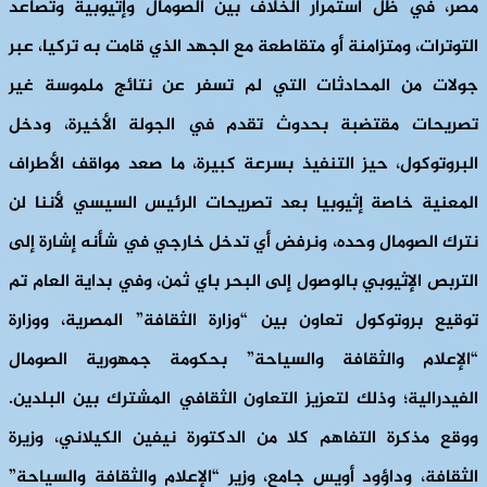
مصر، في ظل استمرار الخلاف بين الصومال وإثيوبية وتصاعد
التوترات، ومتزامنة أو متقاطعة مع الجهد الذي قامت به تركيا، عبر
جولات من المحادثات التي لم تسفر عن نتائج ملموسة غير
تصريحات مقتضبة بحدوث تقدم في الجولة الأخيرة، ودخل
البروتوكول، حيز التنفيذ بسرعة كبيرة، ما صعد مواقف الأطراف
المعنية خاصة إثيوبيا بعد تصريحات الرئيس السيسي لأننا لن
نترك الصومال وحده، ونرفض أي تدخل خارجي في شأنه إشارة إلى
التربص الإثيوبي بالوصول إلى البحر باي ثمن، وفي بداية العام تم
توقيع بروتوكول تعاون بين “وزارة الثقافة” المصرية، ووزارة
“الإعلام والثقافة والسياحة” بحكومة جمهورية الصومال
الفيدرالية؛ وذلك لتعزيز التعاون الثقافي المشترك بين البلدين.
ووقع مذكرة التفاهم كلا من الدكتورة نيفين الكيلاني، وزيرة
الثقافة، وداؤود أويس جامع، وزير “الإعلام والثقافة والسياحة”