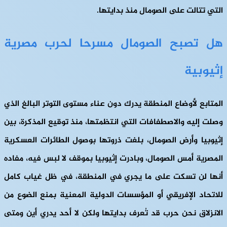
التي تتالت على الصومال منذ بدايتها.
هل تصبح الصومال مسرحا لحرب مصرية
إثيوبية
المتابع لأوضاع المنطقة يدرك دون عناء مستوى التوتر البالغ الذي
وصلت إليه والاصطفافات التي انتظمتها، منذ توقيع المذكرة، بين
إثيوبيا وأرض الصومال، بلغت ذروتها بوصول الطائرات العسكرية
المصرية أمس الصومال، وبادرت إثيوبيا بموقف لا لبس فيه، مفاده
أنها لن تسكت على ما يجري في المنطقة، في ظل غياب كامل
للاتحاد الإفريقي أو المؤسسات الدولية المعنية بمنع الضوع من
الانزلاق نحن حرب قد تُعرف بدايتها ولكن لا أحد يدري أين ومتى