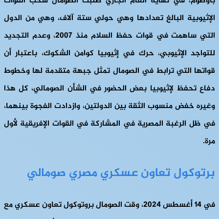
بأوصوم، في نهاية العام الجاري طلبت الصومال سحب القوات
الإثيوبية البالغ تعدادها وهي حولي ستة آلاف، وهي من الدول
التي ساهمت في قوات حفظ السلام منذ 2007، وعدم التجديد
للتواجد الإثيوبي، حرك في إثيوبيا كوامن الشكوك، باعتبار أن
قواتها التي ترابط في الصومال تمثل جبهة متقدمة لها وخطوط
دفاع تحفظ لإثيوبيا بعض الحضور في الشأن الصومالي، كل هذا
وغيره خفض منسوب الثقة بين الدولتين، وازدادت الفجوة بينهما،
في ظل الرغبة المصرية في المشاركة في القوات الإفريقية لأول
مرة.
برتوكول تعاون عسكري مصري صومالي
في 14 أغسطس 2024، وقت الصومال بروتوكول تعاون عسكري مع