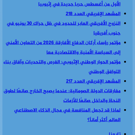
الأول من أغسطس حربا جديدة في إثيوبيا
المشهد الإفريقي العدد 218
النزوح الأفريقي العابر للحدود في ظل حراك 30 يونيو في
جنوب أفريقيا
مؤتمر رؤساء أركان الدفاع الأفارقة 2026 من التعاون الأمني
إلى السياسة الأمنية والاقتصادية معا
مؤتمر الحوار الوطني الإثيوبي: الفرص والتحديات وآفاق بناء
التوافق الوطني
المشهد الإفريقي العدد 217
مفارقات الدولة الصومالية: عندما يصبح الخارج صانعًا لطوق
النجاة والداخل صانعًا للأزمات
لماذا قد تجعل المنافسة في مجال الذكاء الاصطناعي
العالم أكثر أماناً؟
تابعنا