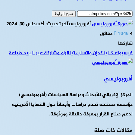
نسخ الرابط
أفروبوليسي
آخر تحديث: أغسطس 30, 2024
4 دقائق
1٬046
شاركها
فيسبوك
‫X
لينكدإن
واتساب
تيلقرام
مشاركة عبر البريد
طباعة
أفروبوليسي
المركز الإفريقي للأبحاث ودراسة السياسات (أفروبوليسي)
مؤسسة مستقلة تقدم دراسات وأبحاثاً حول القضايا الأفريقية
لدعم صناع القرار بمعرفة دقيقة وموثوقة.
مقالات ذات صلة