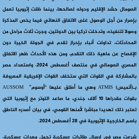
الصومال حشد الإقليم ودوله لصالحها، بينما ظلت إثيوبيا تعمل
بإصرار من أجل الوصول غلى الاتفاق النهائي فيما يخص المذكرة
وصولا لتنفيذه، وتدخلت تركيا بين الدولتين، وجرت ثلاث مراحل من
المحادثات، تداولت أنباء بإحراز تقدم في الجولة الخيرة دون
الإفصاح عن ماهية ذلك التقدم، ومن هذه الأحداث ظهر الاتفاق
المصري الصومالي في منتصف أغسطس 2024، واستعداد مصر
بالمشاركة في القوات التي ستخلف القوات الإفريقية المعروفة
بـ(أتميس) ATMIS وهي ما أطلق عليها “أوسوم” AUSSOM
بقوات مقدراها 10 آلاف جندي، ما صاعد التوتر مع إثيوبيا التي
تعتبر ذلك تهديدا مباشرا لأمنها القومي، في بيان أصدره الناطق
باسم الخارجية الإثيوبية في 28 أغسطس 2024.
شرعت مصر في إرسال طائرات عسكرية تحمل معدات عسكرية،