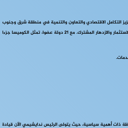
دية إقليمية تأسست عام 1994. وتتمثل مهمتها الرئيسية في تعزيز التكامل الاقتصادي والتعاون والتنمية في منطقة شرق وجنوب
إفريقيا من تونس شمالا حتى إسواتيني جنوبا. تهدف الكوميسا إلى إنشاء سوق واحدة موحدة للدول الأعضاء فيها، وتشجيع التجارة والاستثمار والازدهار المشترك. مع 21 دولة عضوا، تمثل الكوميسا جزءا
دمات.
حظة ذات أهمية سياسية، حيث يتولى الرئيس ندايشيمي الآن قيادة