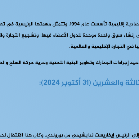
الكوميسا (السوق المشتركة لشرق وجنوب إفريقيا) هي جماعة اقتصا
 في التجارة الإقليمية والعالمية.
يد إجراءات الجمارك وتطوير البنية التحتية وحرية حركة السلع والخ
ين (31 أكتوبر 2024):
 إلى الرئيس إيفاريست ندايشيمي من بوروندي. وكان هذا الانتقال ل