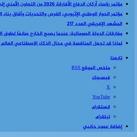
مؤتمر رؤساء أركان الدفاع الأفارقة 2026 من التعاون الأمني إلى السياسة الأمنية والاقتصادية معا
مؤتمر الحوار الوطني الإثيوبي: الفرص والتحديات وآفاق بناء 
المشهد الإفريقي العدد 217
مفارقات الدولة الصومالية: عندما يصبح الخارج صانعًا لطوق الن
لماذا قد تجعل المنافسة في مجال الذكاء الاصطناعي العالم أكث
تابعنا
ملخص الموقع RSS
فيسبوك
‫X
‫YouTube
انستقرام
تيلقرام
إضافة عمود جانبي