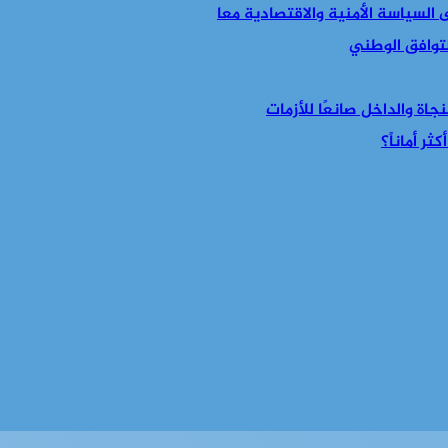
التوافق الوطني
جاة والداخل صانعًا للأزمات
ر أماناً؟