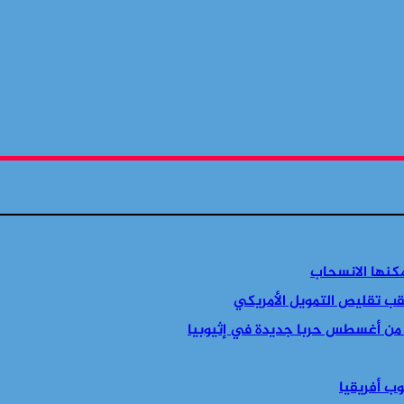
مكنها الانسحاب
قب تقليص التمويل الأمريكي
 من أغسطس حربا جديدة في إثيوبيا