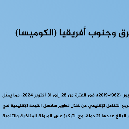
ق وجنوب أفريقيا (الكوميسا)
انعقدت القمة الثالثة والعشرون لرؤساء دول وحكومات السوق المشتركة لشرق وجنوب أفريقيا في العاصمة السابقة لبورندي بوجومبورا (1962-2019)، في الفترة من 28 إلى 31 أكتوبر 2024، مما يمثل
يع التكامل الإقليمي من خلال تطوير سلاسل القيمة الإقليمية في
الزراعة والتعدين والسياحة والمقاومة للتغييرات المناخية”، على التزام الكوميسا المستمر بتعزيز التكامل الاقتصادي بين الدول الأعضاء البالغ عددها 21 دولة، مع التركيز على المرونة المناخية والتنمية