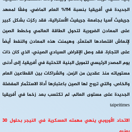
الجديدة في أفريقيا بنسبة 114% العام الماضي، وفقًا لمعهد
جريفيث آسيا بجامعة جريفيث الأسترالية، فقد ركزت بشكل كبير
على المعادن الضرورية لتحول الطاقة العالمي وخطط الصين
لإنعاش اقتصادها المتعثر. وهيمنت هذه المعادن والنفط أيضاً
على التجارة. فقد وصل الإقراض السيادي الصيني، الذي كان ذات
يوم المصدر الرئيسي لتمويل البنية التحتية في أفريقيا، إلى أدنى
مستوياته منذ عقدين من الزمن. والشراكات بين القطاعين العام
والخاص، والتي تروج لها الصين باعتبارها أداة الاستثمار المفضلة
الجديدة على مستوى العالم، لم تكتسب بعد زخما في أفريقيا
taipeitimes
الاتحاد الأوروبي ينهي مهمته العسكرية في النيجر بحلول 30
يونيو