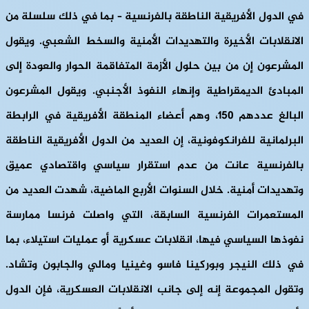
في الدول الأفريقية الناطقة بالفرنسية – بما في ذلك سلسلة من
الانقلابات الأخيرة والتهديدات الأمنية والسخط الشعبي. ويقول
المشرعون إن من بين حلول الأزمة المتفاقمة الحوار والعودة إلى
المبادئ الديمقراطية وإنهاء النفوذ الأجنبي. ويقول المشرعون
البالغ عددهم 150، وهم أعضاء المنطقة الأفريقية في الرابطة
البرلمانية للفرانكوفونية، إن العديد من الدول الأفريقية الناطقة
بالفرنسية عانت من عدم استقرار سياسي واقتصادي عميق
وتهديدات أمنية. خلال السنوات الأربع الماضية، شهدت العديد من
المستعمرات الفرنسية السابقة، التي واصلت فرنسا ممارسة
نفوذها السياسي فيها، انقلابات عسكرية أو عمليات استيلاء، بما
في ذلك النيجر وبوركينا فاسو وغينيا ومالي والجابون وتشاد.
وتقول المجموعة إنه إلى جانب الانقلابات العسكرية، فإن الدول