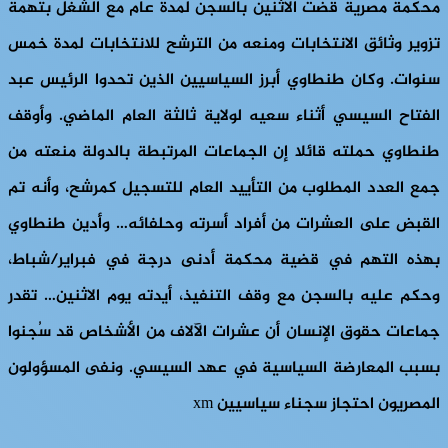
محكمة مصرية قضت الاثنين بالسجن لمدة عام مع الشغل بتهمة
تزوير وثائق الانتخابات ومنعه من الترشح للانتخابات لمدة خمس
سنوات. وكان طنطاوي أبرز السياسيين الذين تحدوا الرئيس عبد
الفتاح السيسي أثناء سعيه لولاية ثالثة العام الماضي. وأوقف
طنطاوي حملته قائلا إن الجماعات المرتبطة بالدولة منعته من
جمع العدد المطلوب من التأييد العام للتسجيل كمرشح، وأنه تم
القبض على العشرات من أفراد أسرته وحلفائه… وأدين طنطاوي
بهذه التهم في قضية محكمة أدنى درجة في فبراير/شباط،
وحكم عليه بالسجن مع وقف التنفيذ، أيدته يوم الاثنين… تقدر
جماعات حقوق الإنسان أن عشرات الآلاف من الأشخاص قد سُجنوا
بسبب المعارضة السياسية في عهد السيسي. ونفى المسؤولون
المصريون احتجاز سجناء سياسيين xm