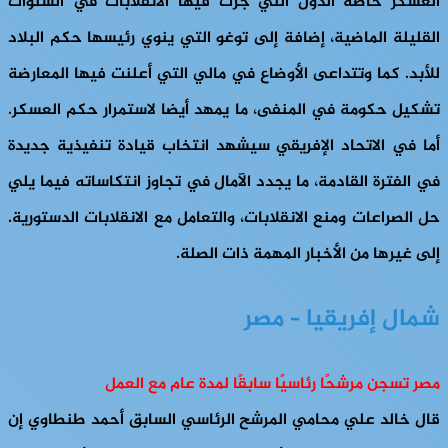
العسكر خاصة الدول التي جرت فيها الانقلابات في السنوات
القليلة الماضية، إضافة إلى توغو التي ينوي رئيسها حكم البلاد
للأبد. كما وتتداعى الأوضاع في مالي التي أعلنت فيها المعارضة
تشكيل حكومة في المنفى، ما يمهد أيضا لاستمرار حكم العسكر.
أما في الاتحاد الإفريقي سيشهد انتخاب قيادة تنفيذية جديدة
في الفترة القادمة، ما يجدد الآمال في تجاوز انتكاساته فيما يلي
حل الصراعات ومنع الانقلابات، والتعامل مع الانقلابات الدستورية.
إلى غيرها من الأخبار المهمة ذات الصلة.
شمال إفريقيا – مصر
مصر تسجن مرشحًا رئاسيًا سابقًا لمدة عام مع العمل
قال خالد علي محامي المرشح الرئاسي السابق أحمد طنطاوي إن