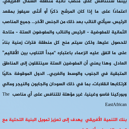
بينما ستتنافس على منصب نائبه منطقة الشمال الأفريقي.
اعتمادًا على ما إذا كان المرشح ذكرًا أو أنثى سيفوز بمقعد
الرئيس، سيأتي النائب بعد ذلك من الجنس الآخر… جميع المناصب
الثمانية للمفوضية – الرئيس والنائب والمفوضون الستة – متاحة
للحصول عليها. ولكن سيتم منح كل منطقة فترات زمنية بناءً
على ما اتفق عليه الزعماء باعتباره “مبدأ التناوب بين الأقاليم”
العادل. وهذا يعني أن المفوضين الستة سينتقلون إلى المناطق
المتبقية في الجنوب والوسط والغربي.. الدول الموقوفة حاليًا
لارتكابها انقلابات، بما في ذلك السودان والجابون والنيجر ومالي
وبوركينا فاسو وغينيا، غير مؤهلة للتنافس على أي مناصب The
EastAfrican
بنك التنمية الأفريقي يهدف إلى تعزيز تمويل البنية التحتية مع