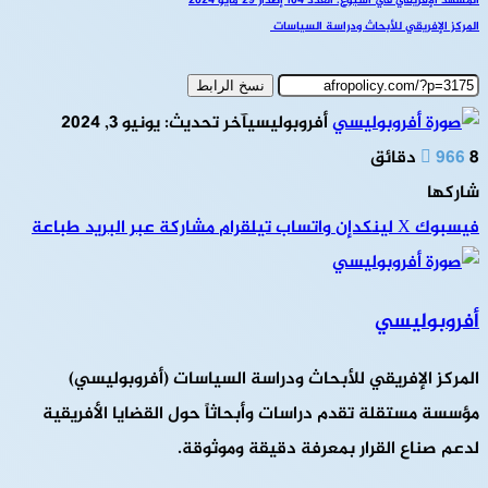
المشهد الإفريقي في أسبوع: العدد 104 إصدار 29 مايو 2024
المركز الإفريقي للأبحاث ودراسة السياسات
نسخ الرابط
أفروبوليسي
آخر تحديث: يونيو 3, 2024
8 دقائق
966
شاركها
فيسبوك
‫X
لينكدإن
واتساب
تيلقرام
مشاركة عبر البريد
طباعة
أفروبوليسي
المركز الإفريقي للأبحاث ودراسة السياسات (أفروبوليسي)
مؤسسة مستقلة تقدم دراسات وأبحاثاً حول القضايا الأفريقية
لدعم صناع القرار بمعرفة دقيقة وموثوقة.