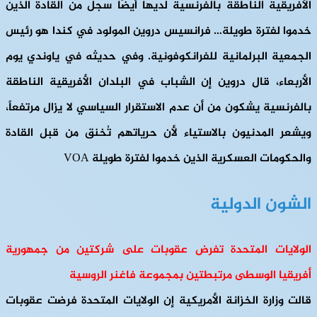
الأفريقية الناطقة بالفرنسية لديها أيضًا سجل من القادة الذين
خدموا لفترة طويلة… فرانسيس دروين المولود في كندا هو رئيس
الجمعية البرلمانية للفرانكوفونية. وفي حديثه في ياوندي يوم
الأربعاء، قال دروين إن الشباب في البلدان الأفريقية الناطقة
بالفرنسية يشكون من أن عدم الاستقرار السياسي لا يزال مرتفعاً،
ويشعر المدنيون بالاستياء لأن حرياتهم تُخنق من قبل القادة
والحكومات العسكرية الذين خدموا لفترة طويلة VOA
الشون الدولية
الولايات المتحدة تفرض عقوبات على شركتين من جمهورية
أفريقيا الوسطى مرتبطتين بمجموعة فاغنر الروسية
قالت وزارة الخزانة الأمريكية إن الولايات المتحدة فرضت عقوبات