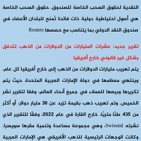
النقدية لحقوق السحب الخاصة للصندوق. حقوق السحب الخاصة
هي أصول احتياطية دولية ذات فائدة تُمنح للبلدان الأعضاء في
صندوق النقد الدولي بما يتناسب مع حصصها Reuters
تقرير جديد: عشرات المليارات من الدولارات من الذهب تتدفق
بشكل غير قانوني خارج أفريقيا
يتم تهريب مليارات الدولارات من الذهب إلى خارج أفريقيا كل عام،
وينتهي معظمها في دولة الإمارات العربية المتحدة، حيث يتم
تكريرها وبيعها للعملاء في جميع أنحاء العالم، وفقا لتقرير نشر
الخميس. وتم تهريب ذهب بقيمة تزيد عن 30 مليار دولار، أو أكثر
من 435 طنًا متريًا، خارج القارة في عام 2022، وفقًا للتقرير الذي
نشرته Swissaid، وهي مجموعة مساعدة وتنمية مقرها سويسرا.
وكانت الوجهات الرئيسية للذهب الأفريقي هي الإمارات العربية