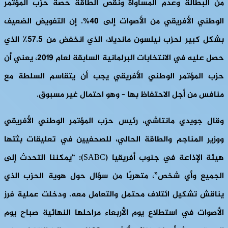
من البطالة وعدم المساواة ونقص الطاقة حصة حزب المؤتمر
الوطني الأفريقي من الأصوات إلى 40%. إن التفويض الضعيف
بشكل كبير لحزب نيلسون مانديلا، الذي انخفض من 57.5٪ الذي
حصل عليه في الانتخابات البرلمانية السابقة لعام 2019، يعني أن
حزب المؤتمر الوطني الأفريقي يجب أن يتقاسم السلطة مع
منافس من أجل الاحتفاظ بها – وهو احتمال غير مسبوق.
وقال جويدي مانتاشي، رئيس حزب المؤتمر الوطني الأفريقي
ووزير المناجم والطاقة الحالي، للصحفيين في تعليقات بثتها
هيئة الإذاعة في جنوب أفريقيا (SABC): “يمكننا التحدث إلى
الجميع وأي شخص”، متهربًا من سؤال حول هوية الحزب الذي
يناقش تشكيل ائتلاف محتمل والتعامل معه. ودخلت عملية فرز
الأصوات في استطلاع يوم الأربعاء مراحلها النهائية صباح يوم