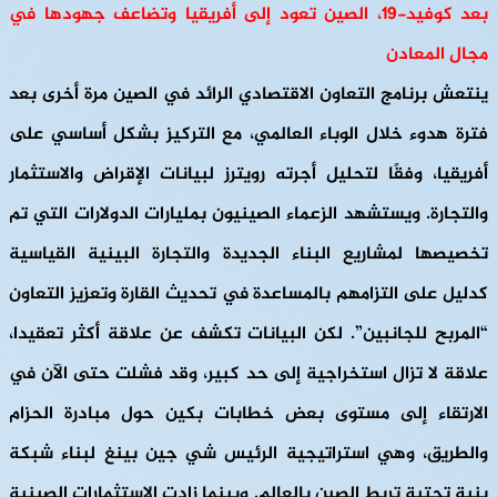
بعد كوفيد-19، الصين تعود إلى أفريقيا وتضاعف جهودها في
مجال المعادن
ينتعش برنامج التعاون الاقتصادي الرائد في الصين مرة أخرى بعد
فترة هدوء خلال الوباء العالمي، مع التركيز بشكل أساسي على
أفريقيا، وفقًا لتحليل أجرته رويترز لبيانات الإقراض والاستثمار
والتجارة. ويستشهد الزعماء الصينيون بمليارات الدولارات التي تم
تخصيصها لمشاريع البناء الجديدة والتجارة البينية القياسية
كدليل على التزامهم بالمساعدة في تحديث القارة وتعزيز التعاون
“المربح للجانبين”. لكن البيانات تكشف عن علاقة أكثر تعقيدا،
علاقة لا تزال استخراجية إلى حد كبير، وقد فشلت حتى الآن في
الارتقاء إلى مستوى بعض خطابات بكين حول مبادرة الحزام
والطريق، وهي استراتيجية الرئيس شي جين بينغ لبناء شبكة
بنية تحتية تربط الصين بالعالم. وبينما زادت الاستثمارات الصينية