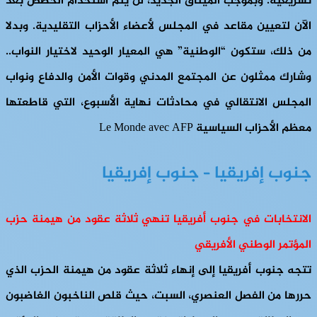
تشريعية. وبموجب الميثاق الجديد، لن يتم استخدام الحصص بعد
الآن لتعيين مقاعد في المجلس لأعضاء الأحزاب التقليدية. وبدلا
من ذلك، ستكون “الوطنية” هي المعيار الوحيد لاختيار النواب..
وشارك ممثلون عن المجتمع المدني وقوات الأمن والدفاع ونواب
المجلس الانتقالي في محادثات نهاية الأسبوع، التي قاطعتها
معظم الأحزاب السياسية Le Monde avec AFP
جنوب إفريقيا – جنوب إفريقيا
الانتخابات في جنوب أفريقيا تنهي ثلاثة عقود من هيمنة حزب
المؤتمر الوطني الأفريقي
تتجه جنوب أفريقيا إلى إنهاء ثلاثة عقود من هيمنة الحزب الذي
حررها من الفصل العنصري، السبت، حيث قلص الناخبون الغاضبون