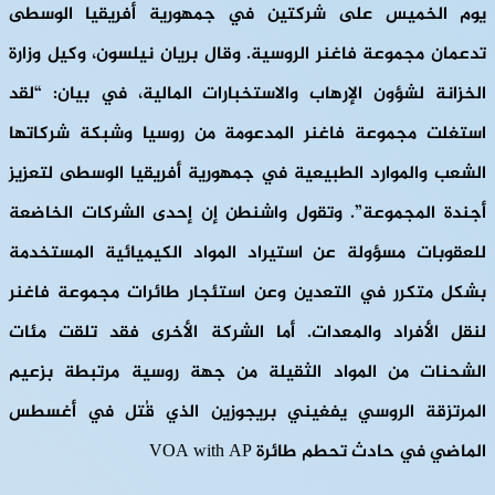
يوم الخميس على شركتين في جمهورية أفريقيا الوسطى
تدعمان مجموعة فاغنر الروسية. وقال بريان نيلسون، وكيل وزارة
الخزانة لشؤون الإرهاب والاستخبارات المالية، في بيان: “لقد
استغلت مجموعة فاغنر المدعومة من روسيا وشبكة شركاتها
الشعب والموارد الطبيعية في جمهورية أفريقيا الوسطى لتعزيز
أجندة المجموعة”. وتقول واشنطن إن إحدى الشركات الخاضعة
للعقوبات مسؤولة عن استيراد المواد الكيميائية المستخدمة
بشكل متكرر في التعدين وعن استئجار طائرات مجموعة فاغنر
لنقل الأفراد والمعدات. أما الشركة الأخرى فقد تلقت مئات
الشحنات من المواد الثقيلة من جهة روسية مرتبطة بزعيم
المرتزقة الروسي يفغيني بريجوزين الذي قُتل في أغسطس
الماضي في حادث تحطم طائرة VOA with AP