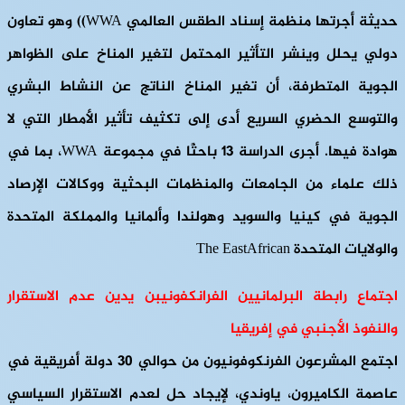
حديثة أجرتها منظمة إسناد الطقس العالمي WWA)) وهو تعاون
دولي يحلل وينشر التأثير المحتمل لتغير المناخ على الظواهر
الجوية المتطرفة، أن تغير المناخ الناتج عن النشاط البشري
والتوسع الحضري السريع أدى إلى تكثيف تأثير الأمطار التي لا
هوادة فيها. أجرى الدراسة 13 باحثًا في مجموعة WWA، بما في
ذلك علماء من الجامعات والمنظمات البحثية ووكالات الإرصاد
الجوية في كينيا والسويد وهولندا وألمانيا والمملكة المتحدة
والولايات المتحدة The EastAfrican
اجتماع رابطة البرلمانيين الفرانكفونيبن يدين عدم الاستقرار
والنفوذ الأجنبي في إفريقيا
اجتمع المشرعون الفرنكوفونيون من حوالي 30 دولة أفريقية في
عاصمة الكاميرون، ياوندي، لإيجاد حل لعدم الاستقرار السياسي