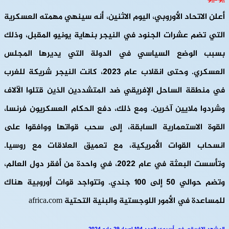
أعلن الاتحاد الأوروبي، اليوم الاثنين، أنه سينهي مهمته العسكرية
التي تضم عشرات الجنود في النيجر بنهاية يونيو المقبل، وذلك
بسبب الوضع السياسي في الدولة التي يديرها المجلس
العسكري. وحتى انقلاب عام 2023، كانت النيجر شريكة للغرب
في منطقة الساحل الإفريقي ضد المتشددين الذين قتلوا الآلاف
وشردوا ملايين آخرين. ومع ذلك، دفع الحكام العسكريون فرنسا،
القوة الاستعمارية السابقة، إلى سحب قواتها ووافقوا على
انسحاب القوات الأمريكية، مع تعميق العلاقات مع روسيا.
وتأسست البعثة في عام 2022، في واحدة من أفقر دول العالم،
وتضم حوالي 50 إلى 100 جندي. وتتواجد قوات أوروبية هناك
للمساعدة في الأمور اللوجستية والبنية التحتية africa.com