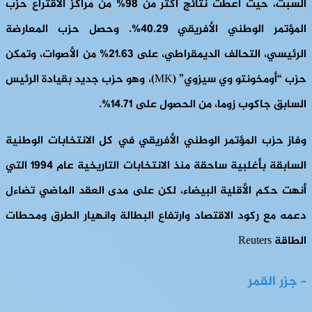
السبت، حيث أعطت نتائج أكثر من 98% من مراكز الاقتراع حزب
المؤتمر الوطني الأفريقي 40.29%. وحصل حزب المعارضة
الرئيسي، التحالف الديمقراطي، على 21.63% من الأصوات، وتمكن
حزب “أومخونتو وي سيزوي” (MK)، وهو حزب جديد بقيادة الرئيس
السابق جاكوب زوما، من الحصول على 14.71%.
وفاز حزب المؤتمر الوطني الأفريقي في كل الانتخابات الوطنية
السابقة بأغلبية ساحقة منذ الانتخابات التاريخية عام 1994 التي
أنهت حكم الأقلية البيضاء، لكن على مدى العقد الماضي تضاءل
دعمه مع ركود الاقتصاد وارتفاع البطالة وانهيار الطرق ومحطات
الطاقة Reuters
– جزر القمر