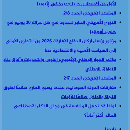
الأول من أغسطس حربا جديدة في إثيوبيا
المشهد الإفريقي العدد 218
النزوح الأفريقي العابر للحدود في ظل حراك 30 يونيو في
جنوب أفريقيا
مؤتمر رؤساء أركان الدفاع الأفارقة 2026 من التعاون الأمني
إلى السياسة الأمنية والاقتصادية معا
مؤتمر الحوار الوطني الإثيوبي: الفرص والتحديات وآفاق بناء
التوافق الوطني
المشهد الإفريقي العدد 217
مفارقات الدولة الصومالية: عندما يصبح الخارج صانعًا لطوق
النجاة والداخل صانعًا للأزمات
لماذا قد تجعل المنافسة في مجال الذكاء الاصطناعي
العالم أكثر أماناً؟
تابعنا