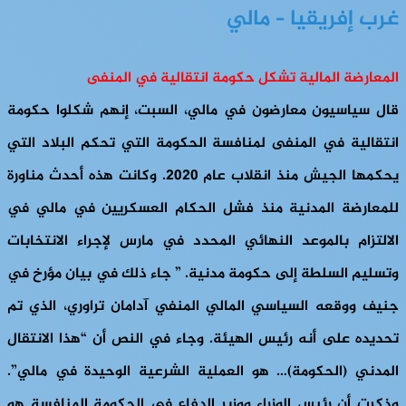
غرب إفريقيا – مالي
المعارضة المالية تشكل حكومة انتقالية في المنفى
قال سياسيون معارضون في مالي، السبت، إنهم شكلوا حكومة
انتقالية في المنفى لمنافسة الحكومة التي تحكم البلاد التي
يحكمها الجيش منذ انقلاب عام 2020. وكانت هذه أحدث مناورة
للمعارضة المدنية منذ فشل الحكام العسكريين في مالي في
الالتزام بالموعد النهائي المحدد في مارس لإجراء الانتخابات
وتسليم السلطة إلى حكومة مدنية. ” جاء ذلك في بيان مؤرخ في
جنيف ووقعه السياسي المالي المنفي آدامان تراوري، الذي تم
تحديده على أنه رئيس الهيئة. وجاء في النص أن “هذا الانتقال
المدني (الحكومة)… هو العملية الشرعية الوحيدة في مالي”.
وذكرت أن رئيس الوزراء ووزير الدفاع في الحكومة المنافسة هو