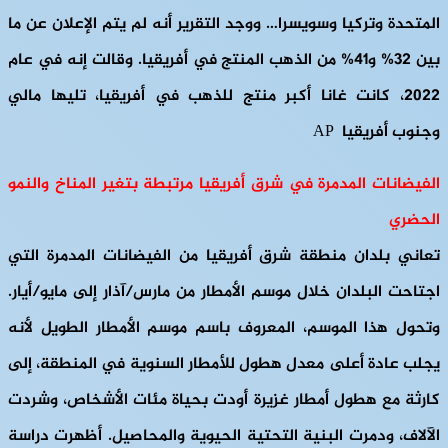
المتحدة وتركيا وسويسرا… ووجد التقرير أنه لم يتم الإعلان عن ما
بين 32% و41% من الذهب المنتج في أفريقيا. وقالت إنه في عام
2022، كانت غانا أكبر منتج للذهب في أفريقيا، تليها مالي
وجنوب أفريقيا AP
الفيضانات المدمرة في شرق أفريقيا مرتبطة بتغير المناخ والنمو
الحضري
تعاني بلدان منطقة شرق أفريقيا من الفيضانات المدمرة التي
اجتاحت البلدان خلال موسم الأمطار من مارس/آذار إلى مايو/أيار.
وتحول هذا الموسم، المعروف باسم موسم الأمطار الطويل لأنه
يجلب عادة أعلى معدل هطول للأمطار السنوية في المنطقة، إلى
كارثة مع هطول أمطار غزيرة أودت بحياة مئات الأشخاص، وشردت
الآلاف، ودمرت البنية التحتية الحيوية والمحاصيل. أظهرت دراسة