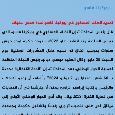
– بوركينا فاسو
تمديد الحكم العسكري في بوركينا فاسو لمدة خمس سنوات
قال رئيس المحادثات إن النظام العسكري في بوركينا فاسو، الذي
يتولى السلطة منذ انقلاب عام 2022، سيمدد حكمه لمدة خمس
سنوات بموجب اتفاق تم تبنيه خلال المشاورات الوطنية يوم
السبت 25 مايو. وقال العقيد موسى ديالو، رئيس اللجنة المنظمة
لعملية الحوار الوطني، بعد المحادثات، إن “المدة الانتقالية محددة
بـ 60 شهرا اعتبارا من 2 يوليو 2024”. وأضاف أن زعيم الانقلاب
والرئيس بالإنابة إبراهيم تراوري يمكن أن يترشحا في أي انتخابات
في نهاية الفترة الانتقالية… وقد أدى الحوار الوطني الأولي إلى
ميثاق نص على تنصيب تراوري رئيسًا وتشكيل حكومة وجمعية