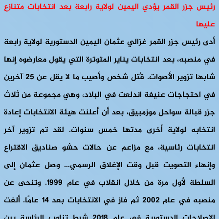
رئيس جزر القمر يؤدي اليمين لولاية رابعة بعد انتخابات متنازع
عليها
أدى رئيس جزر القمر غزالي عثمان اليمين الدستورية لولاية رابعة
في منصبه، بعد انتخابات يناير المتوترة التي يقول معارضوه إنها
شابها تزوير الأصوات. قُتل شخص وأصيب ما لا يقل عن 25 آخرين
في احتجاجات عنيفة اندلعت في البلاد، وهي مجموعة من ثلاث
جزر قبالة سواحل موزمبيق، بعد أن أعلنت هيئة الانتخابات إعادة
انتخابه لولاية أخرى مدتها خمس سنوات. لقد تم تزوير آخر
انتخابات رئاسية، مع مزاعم عن حالات حشو صناديق الاقتراع
وإنهاء التصويت قبل وقت الإغلاق الرسمي… وصل عثمان إلى
السلطة لأول مرة من خلال انقلاب في عام 1999. وتنحى عن
منصبه في عام 2002 ثم فاز في الانتخابات بعد 14 عامًا. ألغت
الإصلاحات الدستورية في عام 2018 شرط تناوب الرئاسة بين