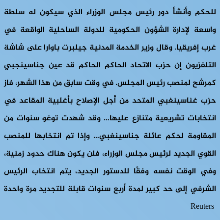
للحكم وأنشأ دور رئيس مجلس الوزراء الذي سيكون له سلطة
واسعة لإدارة الشؤون الحكومية للدولة الساحلية الواقعة في
غرب إفريقيا. وقال وزير الخدمة المدنية جيلبرت باوارا على شاشة
التلفزيون إن حزب الاتحاد الحاكم الحاكم قد عين جناسينجبي
كمرشح لمنصب رئيس المجلس. في وقت سابق من هذا الشهر، فاز
حزب غناسينغبي المتحد من أجل الإصلاح بأغلبية المقاعد في
انتخابات تشريعية متنازع عليها… وقد شهدت توغو سنوات من
المقاومة لحكم عائلة جناسينغبي… وإذا تم انتخابها للمنصب
القوي الجديد لرئيس مجلس الوزراء، فلن يكون هناك حدود زمنية،
وفي الوقت نفسه وفقًا للدستور الجديد، يتم انتخاب الرئيس
الشرفي إلى حد كبير لمدة أربع سنوات قابلة للتجديد مرة واحدة
Reuters