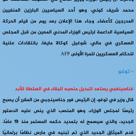
محمد شريف كوني، وهو أحد السياسيين البارزين المنفيين
المدرجين كأعضاء. وجاء هذا الإعلان بعد يوم من قيام الحركة
السياسية الداعمة لرئيس الوزراء المدني المعين من قبل المجلس
العسكري في مالي، شوغيل كوكالا مايغا، بانتقادات علنية
للحكام العسكريين للمرة الأولى AFP
– توغو
غناسينغبي يستعد لتبديل منصبه للبقاء في السلطة للأبد
قال وزير في توغو، إن الرئيس فور جناسينجبي من المقرر أن يصبح
رئيسًا لمجلس الوزراء، وهو المنصب الذي ينص عليه الدستور
الجديد، والذي سيسمح له بتمديد حكمه المستمر منذ 19 عامًا.
قدم الميثاق الجديد الذي تم تبنيه في مارس نظامًا برلمانيًا