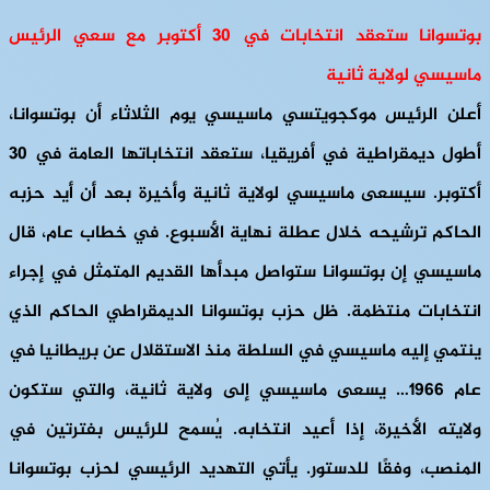
بوتسوانا ستعقد انتخابات في 30 أكتوبر مع سعي الرئيس
ماسيسي لولاية ثانية
أعلن الرئيس موكجويتسي ماسيسي يوم الثلاثاء أن بوتسوانا،
أطول ديمقراطية في أفريقيا، ستعقد انتخاباتها العامة في 30
أكتوبر. سيسعى ماسيسي لولاية ثانية وأخيرة بعد أن أيد حزبه
الحاكم ترشيحه خلال عطلة نهاية الأسبوع. في خطاب عام، قال
ماسيسي إن بوتسوانا ستواصل مبدأها القديم المتمثل في إجراء
انتخابات منتظمة. ظل حزب بوتسوانا الديمقراطي الحاكم الذي
ينتمي إليه ماسيسي في السلطة منذ الاستقلال عن بريطانيا في
عام 1966… ​​يسعى ماسيسي إلى ولاية ثانية، والتي ستكون
ولايته الأخيرة، إذا أعيد انتخابه. يُسمح للرئيس بفترتين في
المنصب، وفقًا للدستور. يأتي التهديد الرئيسي لحزب بوتسوانا