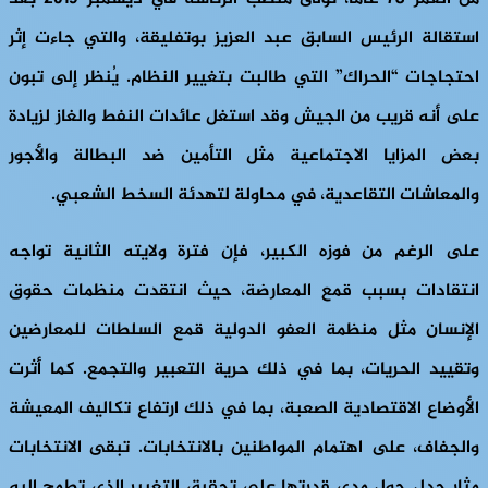
استقالة الرئيس السابق عبد العزيز بوتفليقة، والتي جاءت إثر
احتجاجات “الحراك” التي طالبت بتغيير النظام. يُنظر إلى تبون
على أنه قريب من الجيش وقد استغل عائدات النفط والغاز لزيادة
بعض المزايا الاجتماعية مثل التأمين ضد البطالة والأجور
والمعاشات التقاعدية، في محاولة لتهدئة السخط الشعبي.
على الرغم من فوزه الكبير، فإن فترة ولايته الثانية تواجه
انتقادات بسبب قمع المعارضة، حيث انتقدت منظمات حقوق
الإنسان مثل منظمة العفو الدولية قمع السلطات للمعارضين
وتقييد الحريات، بما في ذلك حرية التعبير والتجمع. كما أثرت
الأوضاع الاقتصادية الصعبة، بما في ذلك ارتفاع تكاليف المعيشة
والجفاف، على اهتمام المواطنين بالانتخابات. تبقى الانتخابات
مثار جدل حول مدى قدرتها على تحقيق التغيير الذي تطمح إليه