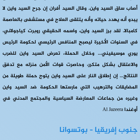
أصاب ساق السيد واين. وقال السيد أفران إن جرح السيد واين لا
يبدو أنه يهدد حياته وأنه يتلقى العلاج في مستشفى بالعاصمة
كامبالا. لقد برز السيد واين، واسمه الحقيقي روبرت كياجولاني،
في السنوات الأخيرة ليصبح المنافس الرئيسي لحكومة الرئيس
يوري موسيفيني… وخلال الحملة، تعرض السيد واين للضرب
والاعتقال بشكل متكرر، وحاصرت قوات الأمن منزله مع تدفق
النتائج… إن إطلاق النار على السيد واين يتوج حملة طويلة من
المضايقات والترهيب التي مارستها الحكومة ضد السيد واين
وغيره من جماعات المعارضة السياسية والمجتمع المدني في
أوغندا Al Jazeera
جنوب إفريقيا – بوتسوانا