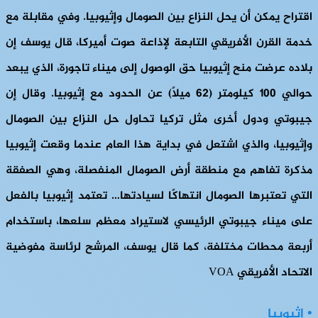
اقتراح يمكن أن يحل النزاع بين الصومال وإثيوبيا. وفي مقابلة مع
خدمة القرن الأفريقي التابعة لإذاعة صوت أميركا، قال يوسف إن
بلاده عرضت منح إثيوبيا حق الوصول إلى ميناء تاجورة، الذي يبعد
حوالي 100 كيلومتر (62 ميلاً) عن الحدود مع إثيوبيا. وقال إن
جيبوتي ودول أخرى مثل تركيا تحاول حل النزاع بين الصومال
وإثيوبيا، والذي اشتعل في بداية هذا العام عندما وقعت إثيوبيا
مذكرة تفاهم مع منطقة أرض الصومال المنفصلة، ​​وهي الصفقة
التي تعتبرها الصومال انتهاكًا لسيادتها… تعتمد إثيوبيا بالفعل
على ميناء جيبوتي الرئيسي لاستيراد معظم سلعها، باستخدام
أربعة محطات مختلفة، كما قال يوسف، المرشح لرئاسة مفوضية
الاتحاد الأفريقي VOA
• إثيوبيا