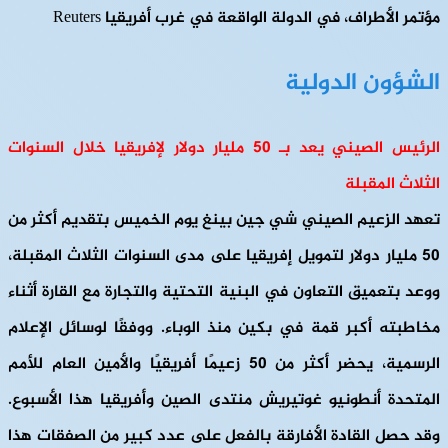
مؤتمر الأطراف، في الدولة الواقعة في غرب أفريقيا Reuters
الشؤون الدولية
الرئيس الصيني يعد بـ 50 مليار دولار لإفريقيا خلال السنوات
الثلاث المقبلة
تعهد الزعيم الصيني شي جين بينغ يوم الخميس بتقديم أكثر من
50 مليار دولار لتمويل إفريقيا على مدى السنوات الثلاث المقبلة،
ووعد بتعميق التعاون في البنية التحتية والتجارة مع القارة أثناء
مخاطبته أكبر قمة في بكين منذ الوباء. ووفقًا لوسائل الإعلام
الرسمية، يحضر أكثر من 50 زعيمًا أفريقيًا والأمين العام للأمم
المتحدة أنطونيو غوتيريش منتدى الصين وأفريقيا هذا الأسبوع.
وقد حصل القادة الأفارقة بالفعل على عدد كبير من الصفقات هذا