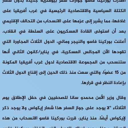
أصدرت بوركينا فاسو جوازات سفر بيومترية جديدة بدون شعار
الكتلة السياسية والاقتصادية الرئيسية في غرب أفريقيا على
غلافها، مما يشير إلى عزمها على الانسحاب من التحالف الإقليمي
بعد أن استولى القادة العسكريون على السلطة في انقلاب.
أعلنت بوركينا فاسو والنيجر ومالي، الدول الثلاث المجاورة التي
تقودها الآن المجالس العسكرية، في يناير/كانون الثاني أنها
ستنسحب من المجموعة الاقتصادية لدول غرب أفريقيا المكونة
من 15 عضوًا، والتي سعت منذ ذلك الحين إلى إقناع الدول الثلاث
بإعادة النظر في قرارها.
وقال وزير الأمن محمدو سانا للصحفيين في حفل الإطلاق يوم
الثلاثاء “لا يوجد على جواز السفر هذا شعار إيكواس ولا يوجد ذكر
لإيكواس أيضًا. منذ يناير، قررت بوركينا فاسو الانسحاب من هذه