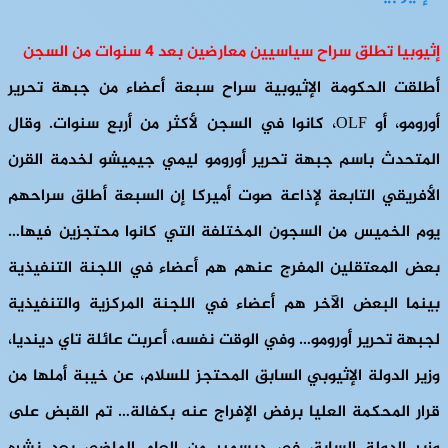
إثيوبيا تطلق سراح سياسيين معارضين بعد 4 سنوات من السجن
أطلقت الحكومة الإثيوبية سراح سبعة أعضاء من جبهة تحرير
أورومو، أو OLF، كانوا في السجن لأكثر من أربع سنوات. وقال
المتحدث باسم جبهة تحرير أورومو ليمي جيميشو لخدمة القرن
الأفريقي التابعة لإذاعة صوت أميركا إن السبعة أطلق سراحهم
يوم الخميس من السجون المختلفة التي كانوا محتجزين فيها…
بعض المعتقلين المفرج عنهم هم أعضاء في اللجنة التنفيذية
بينما البعض الآخر هم أعضاء في اللجنة المركزية والتنفيذية
لجبهة تحرير أورومو… وفي الوقت نفسه، أعربت عائلة تاي دينديا،
وزير الدولة الإثيوبي السابق المحتجز للسلام، عن خيبة أملها من
قرار المحكمة العليا برفض الإفراج عنه بكفالة… تم القبض على