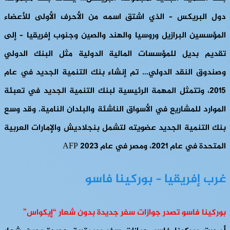
دول البريكس – الذي اشتق اسمه من الأحرف الأولى للأعضاء
المؤسسين البرازيل وروسيا والهند والصين وجنوب إفريقيا – إلى
تقديم بديل للمؤسسات المالية الدولية مثل البنك الدولي
وصندوق النقد الدولي… تم إنشاء بنك التنمية الجديد في عام
2015، وتتمثل المهمة الرئيسية لبنك التنمية الجديد في تعبئة
الموارد للمشاريع في الأسواق الناشئة والبلدان النامية. وقد وسع
بنك التنمية الجديد عضويته لتشمل بنجلاديش والإمارات العربية
المتحدة في عام 2021، ومصر في عام 2023 AFP
غرب إفريقيا – بوركينا فاسو
بوركينا فاسو تصدر جوازات سفر جديدة بدون شعار “إيكواس”