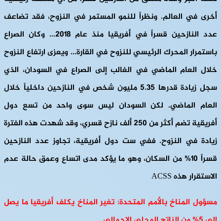
أخرى في العالم. ونظراً للنمو المستمر في النزوح، فقد تضاعف
عدد النازحين قسراً في أفريقيا منذ عام 2018… وكان الصراع
باستمرار المحرك الرئيسي للنزوح في القارة… ويعزى ارتفاع النزوح
خلال العام الماضي في الغالب إلى الصراع في السودان، الذي
سجل زيادة قدرها 5.35 مليون شخص في النازحين داخلياً خلال
العام الماضي. لكن السودان ليس سوى واحد من تسع دول
أفريقية تضم أكثر من 250 ألف نازح قسري، وقد شهدت هذه الفترة
زيادة في النزوح. ففي ست دول أفريقية، تجاوز عدد النازحين
قسراً 10% من السكان، وهو ما يؤكد مدى اتساع وعمق حالة عدم
الاستقرار هذه ACSS
مسؤول المناخ بالأمم المتحدة: تغير المناخ يكلف أفريقيا ما يصل
إلى 5% من الناتج المحلي الإجمالي