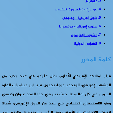
• الجزائر
غرب إفريقيا – بوركينا فاسو
شرق إفريقيا – جيبوتي
جنوب إفريقيا – بوتسوانا
الشؤون الإقليمية
الشؤون الدولية
كلمة المحرر
قراء المشهد الإفريقي الأكارم، نطل عليكم في عدد جديد من
المشهد الإفريقي، المتجدد دوما، تجدون فيه ابرز ديناميات القارة
السمراء في كل اقاليمها، حيث يبرز في هذا العدد عنوان رئيسي
وهو الااستحقاق الانتخابي في عدد من الدول الإفريقي، شمالا
انتهت الاتخابات الجزائرية، بفوز الرئيس المنتهية ولايته عبد