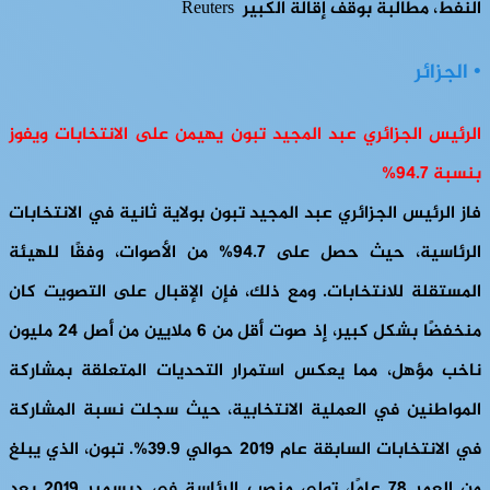
النفط، مطالبة بوقف إقالة الكبير Reuters
• الجزائر
الرئيس الجزائري عبد المجيد تبون يهيمن على الانتخابات ويفوز
بنسبة 94.7%
فاز الرئيس الجزائري عبد المجيد تبون بولاية ثانية في الانتخابات
الرئاسية، حيث حصل على 94.7% من الأصوات، وفقًا للهيئة
المستقلة للانتخابات. ومع ذلك، فإن الإقبال على التصويت كان
منخفضًا بشكل كبير، إذ صوت أقل من 6 ملايين من أصل 24 مليون
ناخب مؤهل، مما يعكس استمرار التحديات المتعلقة بمشاركة
المواطنين في العملية الانتخابية، حيث سجلت نسبة المشاركة
في الانتخابات السابقة عام 2019 حوالي 39.9%. تبون، الذي يبلغ
من العمر 78 عامًا، تولى منصب الرئاسة في ديسمبر 2019 بعد