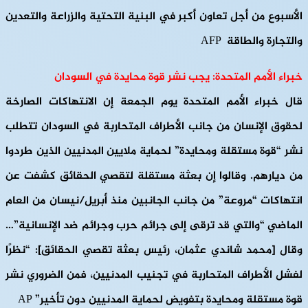
الأسبوع من أجل تعاون أكبر في البنية التحتية والزراعة والتعدين
والتجارة والطاقة AFP
خبراء الأمم المتحدة: يجب نشر قوة محايدة في السودان
قال خبراء الأمم المتحدة يوم الجمعة إن الانتهاكات الصارخة
لحقوق الإنسان من جانب الأطراف المتحاربة في السودان تتطلب
نشر “قوة مستقلة ومحايدة” لحماية ملايين المدنيين الذين طردوا
من ديارهم. وقالوا إن بعثة مستقلة لتقصي الحقائق كشفت عن
انتهاكات “مروعة” من جانب الجانبين منذ أبريل/نيسان من العام
الماضي “والتي قد ترقى إلى جرائم حرب وجرائم ضد الإنسانية”…
وقال [محمد شاندي عثمان، رئيس بعثة تقصي الحقائق]: “نظرًا
لفشل الأطراف المتحاربة في تجنيب المدنيين، فمن الضروري نشر
قوة مستقلة ومحايدة بتفويض لحماية المدنيين دون تأخير” AP