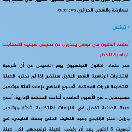
المعارضة والشعب الجزائري euronews
• تونس
أساتذة القانون في تونس يحذرون من تعريض شرعية الانتخابات
الرئاسية للخطر
حذر علماء القانون التونسيون يوم الخميس من أن شرعية
الانتخابات الرئاسية الشهر المقبل ستتضرر إذا لم تحترم الهيئة
الانتخابية قرارات المحكمة الأسبوع الماضي بإعادة ثلاثة مرشحين
مستبعدين… في الأسبوع الماضي، أعادت المحكمة الإدارية، أعلى
هيئة قضائية تفصل في النزاعات الانتخابية، ثلاثة مرشحين
بارزين، منذر الزنايدي وعبد اللطيف المكي وعماد الدايمي، في
تصويت 6 أكتوبر بعد أن رفضت الهيئة ترشيحهم. لكن هيئة