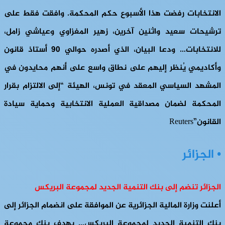
الانتخابات رفضت هذا الأسبوع حكم المحكمة. وافقت فقط على
ترشيحات سعيد واثنين آخرين، زهير المغزاوي وعياشي زامل،
للانتخابات… ودعا البيان، الذي أصدره حوالي 90 أستاذ قانون
وأكاديمي يُنظر إليهم على نطاق واسع على أنهم محايدون في
المشهد السياسي المعقد في تونس، الهيئة “إلى الالتزام بقرار
المحكمة لضمان مصداقية العملية الانتخابية وحماية سيادة
القانون”Reuters
• الجزائر
الجزائر تنضم إلى بنك التنمية الجديد لمجموعة البريكس
أعلنت وزارة المالية الجزائرية عن الموافقة على انضمام الجزائر إلى
بنك التنمية الجديد لمجموعة البريكس… يهدف بنك مجموعة