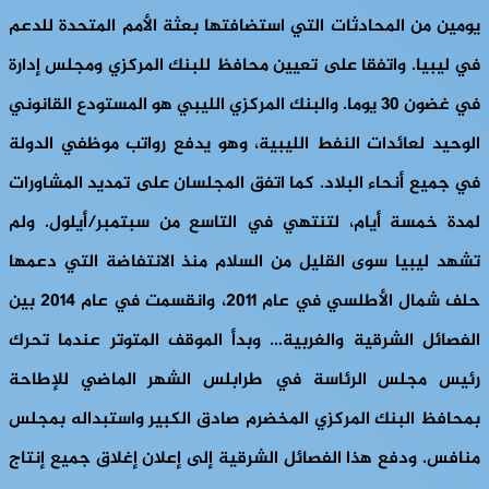
يومين من المحادثات التي استضافتها بعثة الأمم المتحدة للدعم
في ليبيا. واتفقا على تعيين محافظ للبنك المركزي ومجلس إدارة
في غضون 30 يوما. والبنك المركزي الليبي هو المستودع القانوني
الوحيد لعائدات النفط الليبية، وهو يدفع رواتب موظفي الدولة
في جميع أنحاء البلاد. كما اتفق المجلسان على تمديد المشاورات
لمدة خمسة أيام، لتنتهي في التاسع من سبتمبر/أيلول. ولم
تشهد ليبيا سوى القليل من السلام منذ الانتفاضة التي دعمها
حلف شمال الأطلسي في عام 2011، وانقسمت في عام 2014 بين
الفصائل الشرقية والغربية… وبدأ الموقف المتوتر عندما تحرك
رئيس مجلس الرئاسة في طرابلس الشهر الماضي للإطاحة
بمحافظ البنك المركزي المخضرم صادق الكبير واستبداله بمجلس
منافس. ودفع هذا الفصائل الشرقية إلى إعلان إغلاق جميع إنتاج