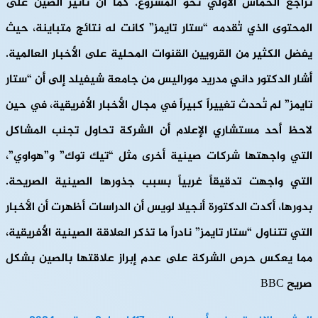
تراجع الحماس الأولي نحو المشروع. كما أن تأثير الصين على
المحتوى الذي تُقدمه “ستار تايمز” كانت له نتائج متباينة، حيث
يفضل الكثير من القرويين القنوات المحلية على الأخبار العالمية.
أشار الدكتور داني مدريد موراليس من جامعة شيفيلد إلى أن “ستار
تايمز” لم تُحدث تغييراً كبيراً في مجال الأخبار الأفريقية، في حين
لاحظ أحد مستشاري الإعلام أن الشركة تحاول تجنب المشاكل
التي واجهتها شركات صينية أخرى مثل “تيك توك” و”هواوي”،
التي واجهت تدقيقاً غربياً بسبب جذورها الصينية الصريحة.
بدورها، أكدت الدكتورة أنجيلا لويس أن الدراسات أظهرت أن الأخبار
التي تتناول “ستار تايمز” نادراً ما تذكر العلاقة الصينية الأفريقية،
مما يعكس حرص الشركة على عدم إبراز علاقتها بالصين بشكل
صريح BBC