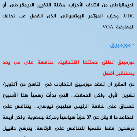
الديمقراطي من ائتلاف الأحزاب، مظلة التغيير الديمقراطي، أو
UDC، وحزب المؤتمر البوتسواني، الذي انفصل عن تحالف
المعارضة VOA
• موزمبيق
موزمبيق تطلق حملتها الانتخابية، منافسة على من يعد
بمستقبل أفضل
من المقرر أن تعقد موزمبيق انتخابات في التاسع من أكتوبر/
تشرين الأول. ولكن الحملات… التي بدأت رسمياً هذا الأسبوع
للسباق على خلافة الرئيس فيليبي نيوسي… يتنافس على
المقاعد ما لا يقل عن 37 حزباً سياسياً وحركة جمعوية، ولكن أربعة
مرشحين فقط تقدموا للتنافس على الرئاسة. يترشح دانييل