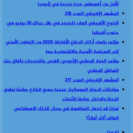
الأول من أغسطس حربا جديدة في إثيوبيا
المشهد الإفريقي العدد 218
النزوح الأفريقي العابر للحدود في ظل حراك 30 يونيو في
جنوب أفريقيا
مؤتمر رؤساء أركان الدفاع الأفارقة 2026 من التعاون الأمني
إلى السياسة الأمنية والاقتصادية معا
مؤتمر الحوار الوطني الإثيوبي: الفرص والتحديات وآفاق بناء
التوافق الوطني
المشهد الإفريقي العدد 217
مفارقات الدولة الصومالية: عندما يصبح الخارج صانعًا لطوق
النجاة والداخل صانعًا للأزمات
لماذا قد تجعل المنافسة في مجال الذكاء الاصطناعي
العالم أكثر أماناً؟
تابعنا