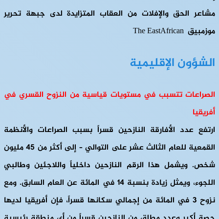
مشاعر الحق والإفلات من العقاب المتزايدة لدى جبهة تحرير
موزمبيق The EastAfrican
الشؤون الإقليمية
الصراعات تتسبب في مستويات قياسية من النزوح القسري في
أفريقيا
ارتفع عدد الأفارقة النازحين قسراً بسبب الصراعات والأنظمة
القمعية للعام الثالث عشر على التوالي – إلى أكثر من 45 مليون
شخص. ويشمل هذا الرقم النازحين داخلياً واللاجئين وطالبي
اللجوء، ويمثل زيادة بنسبة 14 في المائة عن العام السابق. ومع
نزوح 3 في المائة من إجمالي سكانها قسراً، فإن أفريقيا لديها
حصة أكبر وعدد مطلق من النازحين قسراً من أي منطقة رئيسية