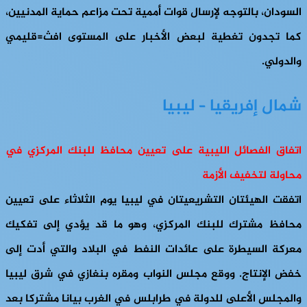
السودان، بالتوجه لإرسال قوات أممية تحت مزاعم حماية المدنيين،
كما تجدون تغطية لبعض الأخبار على المستوى افث=قليمي
والدولي.
شمال إفريقيا – ليبيا
اتفاق الفصائل الليبية على تعيين محافظ للبنك المركزي في
محاولة لتخفيف الأزمة
اتفقت الهيئتان التشريعيتان في ليبيا يوم الثلاثاء على تعيين
محافظ مشترك للبنك المركزي، وهو ما قد يؤدي إلى تفكيك
معركة السيطرة على عائدات النفط في البلاد والتي أدت إلى
خفض الإنتاج. ووقع مجلس النواب ومقره بنغازي في شرق ليبيا
والمجلس الأعلى للدولة في طرابلس في الغرب بيانا مشتركا بعد