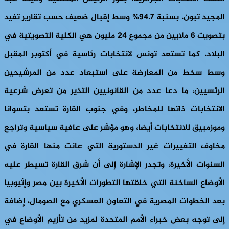
المجيد تبون، بسنبة 94.7% وسط إقبال ضعيف حسب تقارير تفيد
بتصويت 6 ملايين من مجموع 24 مليون هي الكلية التصويتية في
البلاد، كما تستعد تونس لانتخابات رئاسية في أكتوبر المقبل
وسط سخط من المعارضة على استبعاد عدد من المرشيحين
الرئسيين، ما دعا عدد من القانونيين التذير من تعرض شرعية
الانتخابات ذاتها للمخاطر، وفي جنوب القارة تستعد بتسوانا
وموزمبيق للانتخابات أيضا، وهو مؤشر على عافية سياسية وتراجع
مخاوف التغييرات غير الدستورية التي عانت منها القارة في
السنوات الأخيرة، وتجدر الإشارة إلى أن شرق القارة تسيطر عليه
الأوضاع الساخنة التي خلقتها التطورات الأخيرة بين مصر وإثيوبيا
بعد الخطوات المصرية في التعاون العسكري مع الصومال، إضافة
إلى توجه بعض خبراء الأمم المتحدة لمزيد من تأزيم الأوضاع في