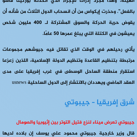
الهيئة، وهذا مجرد إدراك للإجراء الذي اتخذته بوركينا فاسو
بالفعل”. وحذرت إيكواس من أن انسحاب الدول الثلاث من شأنه أن
يقوض حرية الحركة والسوق المشتركة لـ 400 مليون شخص
يعيشون في الكتلة التي يبلغ عمرها 50 عامًا.
يأتي رحيلهم في الوقت الذي تقاتل فيه جيوشهم مجموعات
مرتبطة بتنظيم القاعدة وتنظيم الدولة الإسلامية، اللذين زعزعا
استقرار منطقة الساحل الوسطى في غرب إفريقيا على مدى
العقد الماضي ويهددان بالانتشار إلى الدول الساحلية usnews
شرق إفريقيا – جيبوتي
جيبوتي تعرض ميناء لنزع فتيل التوتر بين إثيوبيا والصومال
قال وزير خارجية جيبوتي محمود علي يوسف إن بلاده لديها