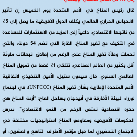
قال رئيس المناخ في الأمم المتحدة يوم الخميس إن تأثير
الانحباس الحراري العالمي يكلف الدول الأفريقية ما يصل إلى 5٪
من ناتجها الاقتصادي، داعياً إلى المزيد من الاستثمارات للمساعدة
في التكيف مع تغير المناخ. القارة التي تضم 54 دولة، والتي
تحملت وطأة تغير المناخ على الرغم من إطلاق انبعاثات ملوثة
أقل بكثير من العالم الصناعي، تتلقى 1٪ فقط من تمويل المناخ
العالمي السنوي. قال سيمون ستيل، الأمين التنفيذي لاتفاقية
الأمم المتحدة الإطارية بشأن تغير المناخ (UNFCCC)، في اجتماع
لوزراء البيئة الأفارقة في أبيدجان بساحل العاج: “أزمة المناخ هي
حفرة اقتصادية تمتص الزخم من النمو الاقتصادي”. تدرس
الحكومات الأفريقية ومفاوضو المناخ استراتيجيات مختلفة في
الاجتماع التحضيري لما قبل مؤتمر الأطراف التاسع والعشرين، أو