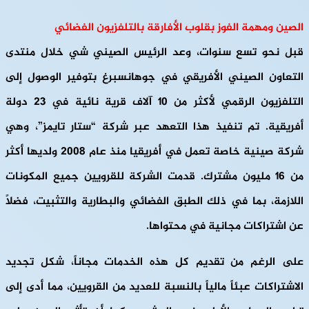
الصين ومهمة الفوز بقلوب الأفارقة بالتلفزيون الفضائي
قبل نحو تسع سنوات، وعد الرئيس الصيني شي خلال منتدى
التعاون الصيني الأفريقي في جوهانسبرغ بتوفير الوصول إلى
التلفزيون الرقمي لأكثر من 10 آلاف قرية نائية في 23 دولة
أفريقية. تم تنفيذ هذا التعهد عبر شركة “ستار تايمز”، وهي
شركة صينية خاصة تعمل في أفريقيا منذ عام 2008 ولديها أكثر
من 16 مليون مشترك. قدمت الشركة للقرويين جميع المكونات
اللازمة، بما في ذلك الطبق الفضائي والبطارية والتثبيت، فضلاً
عن اشتراكات مجانية في محتواها.
على الرغم من تقديم كل هذه الخدمات مجاناً، شكل تجديد
الاشتراكات عبئاً مالياً بالنسبة للعديد من القرويين، مما أدى إلى