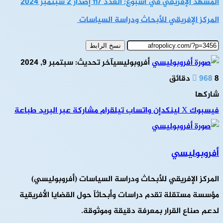
المشهد الإفريقي في أسبوع: العدد 117 إصدار 2 سبتمبر 2024
المركز الإفريقي للأبحاث ودراسة السياسات
نسخ الرابط
أفروبوليسي
آخر تحديث: سبتمبر 9, 2024
8 دقائق
968
شاركها
فيسبوك
‫X
لينكدإن
واتساب
تيلقرام
مشاركة عبر البريد
طباعة
أفروبوليسي
المركز الإفريقي للأبحاث ودراسة السياسات (أفروبوليسي)
مؤسسة مستقلة تقدم دراسات وأبحاثاً حول القضايا الأفريقية
لدعم صناع القرار بمعرفة دقيقة وموثوقة.