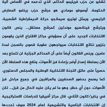
تشابو عن حزب فريليمو الحاكم، الذي تدعمه في الأساس آلية
الحكومة. أوسوفو مومادي هو مرشح حزب رينامو المعارض
الرئيسي، ويمثل لوتيرو سيمانجو حركة الديمقراطية الشعبية،
ويترشح فينانسيو موندلين كمرشح مستقل… ينص قانون
الانتخابات الجديد على أن مسؤولي مراكز الاقتراع الذين يقومون
بتزوير نتائج الانتخابات سيواجهون عقوبة قصوى بالسجن لمدة
عامين. وينص القانون أيضاً على أن المحاكم الجزئية لن تتمتع بعد
الآن بسلطة إصدار أوامر بإعادة فرز الأصوات. وتقع هذه السلطة الآن
حصرياً على عاتق اللجنة الانتخابية الوطنية والمجلس الدستوري.
كما يسمح بحضور الصحفيين والمراقبين في جميع مراحل فرز
الأصوات، دون أي حظر، وهو ما لم يكن عليه الحال من قبل… لكن
في يناير/كانون الثاني، قال مركز أفريقيا للدراسات الاستراتيجية
إن الانتخابات الرئاسية والتشريعية لعام 2024 سوف تحددها