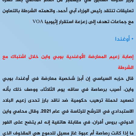
وزير الدولة السابق في ديسمبر من العام الماضي بعد نشره
تعليقات تنتقد رئيس الوزراء آبي أحمد. واتهمته الشرطة بالتعاون
مع جماعات تهدف إلى زعزعة استقرار إثيوبيا VOA
• أوغندا
إصابة زعيم المعارضة الأوغندية بوبي واين خلال اشتباك مع
الشرطة
قال حزبه السياسي إن أبرز شخصية معارضة في أوغندا، بوبي
واين، أصيب برصاصة في ساقه يوم الثلاثاء، ووصف ذلك بأنه
تصعيد لحملة ترهيب حكومية ضد ناقد بارز تحدى زعيم البلاد
الاستبدادي في الترشح للرئاسة في عام 2021. وقال محامي واين
الدولي، بروس أفران، في مقابلة هاتفية إنه لم يتضح على الفور
ما إذا كانت رصاصة أم عبوة غاز مسيل للدموع هي المقذوف الذي