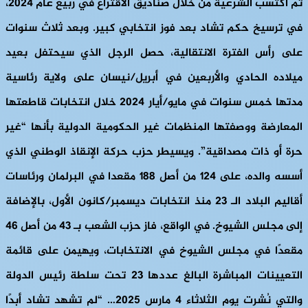
ثم اكتسب الشرعية من خلال صناديق الاقتراع في ربيع عام 2024،
في ترسيخ حكم تشاد بعد فوز انتخابي كبير. وبعد ثلاث سنوات
على رأس الفترة الانتقالية، حصل الرجل الذي سيحتفل بعيد
ميلاده الحادي والأربعين في أبريل/نيسان على ولاية رئاسية
مدتها خمس سنوات في مايو/أيار 2024 خلال انتخابات قاطعتها
المعارضة ووصفتها المنظمات غير الحكومية الدولية بأنها “غير
حرة أو ذات مصداقية”. ويسيطر حزب حركة الإنقاذ الوطني الذي
أسسه والده، على 124 من أصل 188 مقعدا في البرلمان ورئاسات
أقاليم البلاد الـ 23 منذ انتخابات ديسمبر/كانون الأول، بالإضافة
إلى مجلس الشيوخ. في الواقع، فاز حزب الشعب بـ 43 من أصل 46
مقعدًا في مجلس الشيوخ في الانتخابات، ويهيمن على قائمة
التعيينات المباشرة البالغ عددها 23 تحت سلطة رئيس الدولة
والتي نُشرت يوم الثلاثاء 4 مارس 2025… “لم تشهد تشاد أبدًا