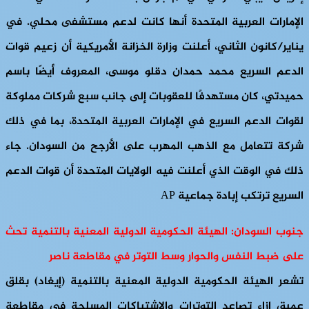
الإمارات العربية المتحدة أنها كانت لدعم مستشفى محلي. في
يناير/كانون الثاني، أعلنت وزارة الخزانة الأمريكية أن زعيم قوات
الدعم السريع محمد حمدان دقلو موسى، المعروف أيضًا باسم
حميدتي، كان مستهدفًا للعقوبات إلى جانب سبع شركات مملوكة
لقوات الدعم السريع في الإمارات العربية المتحدة، بما في ذلك
شركة تتعامل مع الذهب المهرب على الأرجح من السودان. جاء
ذلك في الوقت الذي أعلنت فيه الولايات المتحدة أن قوات الدعم
السريع ترتكب إبادة جماعية AP
جنوب السودان: الهيئة الحكومية الدولية المعنية بالتنمية تحث
على ضبط النفس والحوار وسط التوتر في مقاطعة ناصر
تشعر الهيئة الحكومية الدولية المعنية بالتنمية (إيغاد) بقلق
عميق إزاء تصاعد التوترات والاشتباكات المسلحة في مقاطعة