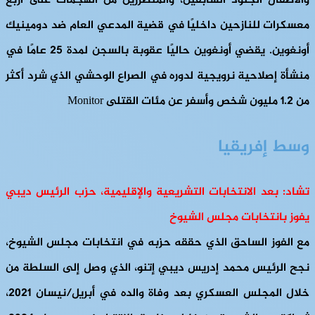
والأطفال الجنود السابقين، والمتضررين من الهجمات على أربع
معسكرات للنازحين داخليًا في قضية المدعي العام ضد دومينيك
أونغوين. يقضي أونغوين حاليًا عقوبة بالسجن لمدة 25 عامًا في
منشأة إصلاحية نرويجية لدوره في الصراع الوحشي الذي شرد أكثر
من 1.2 مليون شخص وأسفر عن مئات القتلى Monitor
وسط إفريقيا
تشاد: بعد الانتخابات التشريعية والإقليمية، حزب الرئيس ديبي
يفوز بانتخابات مجلس الشيوخ
مع الفوز الساحق الذي حققه حزبه في انتخابات مجلس الشيوخ،
نجح الرئيس محمد إدريس ديبي إتنو، الذي وصل إلى السلطة من
خلال المجلس العسكري بعد وفاة والده في أبريل/نيسان 2021،