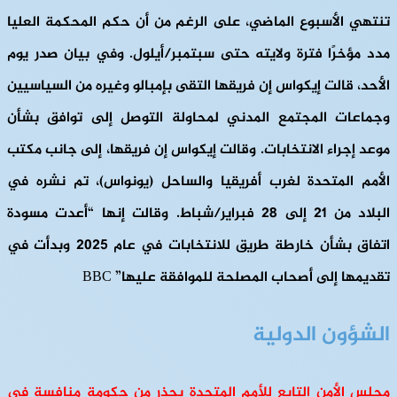
تنتهي الأسبوع الماضي، على الرغم من أن حكم المحكمة العليا
مدد مؤخرًا فترة ولايته حتى سبتمبر/أيلول. وفي بيان صدر يوم
الأحد، قالت إيكواس إن فريقها التقى بإمبالو وغيره من السياسيين
وجماعات المجتمع المدني لمحاولة التوصل إلى توافق بشأن
موعد إجراء الانتخابات. وقالت إيكواس إن فريقها، إلى جانب مكتب
الأمم المتحدة لغرب أفريقيا والساحل (يونواس)، تم نشره في
البلاد من 21 إلى 28 فبراير/شباط. وقالت إنها “أعدت مسودة
اتفاق بشأن خارطة طريق للانتخابات في عام 2025 وبدأت في
تقديمها إلى أصحاب المصلحة للموافقة عليها” BBC
الشؤون الدولية
مجلس الأمن التابع للأمم المتحدة يحذر من حكومة منافسة في