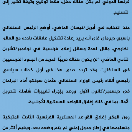
فرنسا الدولي، لم يكن هناك حفل، فقط توقيع وثيقة تشير إلى
التسليم.
منذ انتخابه في أبريل/نيسان الماضي، أوضح الرئيس السنغالي
باسيرو ديوماي فاي أنه يريد إعادة تشكيل علاقات بلاده مع العالم
الخارجي. وقال لعدة وسائل إعلام فرنسية في نوفمبر/تشرين
الثاني الماضي “لن يكون هناك قريبًا المزيد من الجنود الفرنسيين
في السنغال”. وقد تردد صدى هذا في أول خطاب سياسي
رئيسي ألقاه رئيس الوزراء السنغالي عثمان سونكو أمام البرلمان
في ديسمبر/كانون الأول. ووعد بإجراء تغييرات شاملة لتحويل
الأمة، بما في ذلك إغلاق القواعد العسكرية الأجنبية.
ومن المقرر إغلاق القواعد العسكرية الفرنسية الثلاث المتبقية
وتسليمها في إطار جدول زمني لم يتم وضعه بعد. ويقيم أكثر من