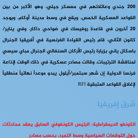
200 جندي وعائلاتهم في معسكر جيلي، وهو الأكبر من بين
القواعد العسكرية الخمس، ويقع في وسط مدينة أوكام. ويوجد
20 آخرون في قاعدة روفيسك في ضواحي داكار. وفي يناير/
كانون الثاني، قام رئيس القيادة الفرنسية في أفريقيا الجنرال
باسكال ياني بزيارة رئيس الأركان السنغالي الجنرال مباي سيسي
لمناقشة الترتيبات. وقالت مصادر عسكرية في ذلك الوقت لإذاعة
فرنسا الدولية إن شهر سبتمبر/أيلول يبدو موعداً نهائياً منطقياً
لإغلاق القواعد المتبقية RFI
شرق إفريقيا
الكونغو الديمقراطية: الرئيس الكونغولي السابق يعقد محادثات
حول التوقعات السياسية وسط التمرد، بحسب مصادر