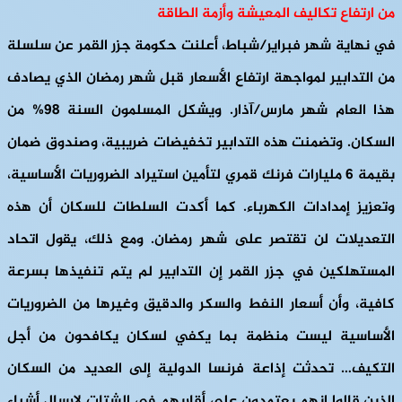
من ارتفاع تكاليف المعيشة وأزمة الطاقة
في نهاية شهر فبراير/شباط، أعلنت حكومة جزر القمر عن سلسلة
من التدابير لمواجهة ارتفاع الأسعار قبل شهر رمضان الذي يصادف
هذا العام شهر مارس/آذار. ويشكل المسلمون السنة 98% من
السكان. وتضمنت هذه التدابير تخفيضات ضريبية، وصندوق ضمان
بقيمة 6 مليارات فرنك قمري لتأمين استيراد الضروريات الأساسية،
وتعزيز إمدادات الكهرباء. كما أكدت السلطات للسكان أن هذه
التعديلات لن تقتصر على شهر رمضان. ومع ذلك، يقول اتحاد
المستهلكين في جزر القمر إن التدابير لم يتم تنفيذها بسرعة
كافية، وأن أسعار النفط والسكر والدقيق وغيرها من الضروريات
الأساسية ليست منظمة بما يكفي لسكان يكافحون من أجل
التكيف… تحدثت إذاعة فرنسا الدولية إلى العديد من السكان
الذين قالوا إنهم يعتمدون على أقاربهم في الشتات لإرسال أشياء