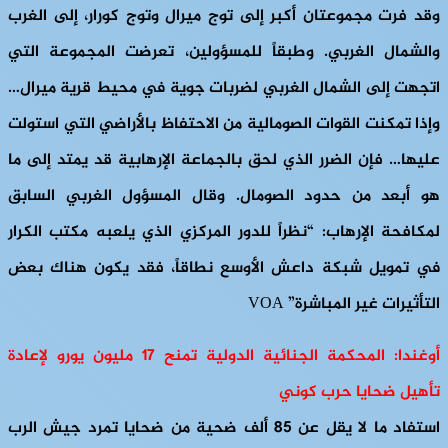
وقد فرت مجموعتان أكبر إلى توج ميرال وتوج كورار، إلى الغرب
والشمال الغربي. وطبقاً للمسؤولين، تعرضت المجموعة التي
اتجهت إلى الشمال الغربي لضربات جوية في محيط قرية ميرال…
وإذا تمكنت القوات الصومالية من الاحتفاظ بالأراضي التي استولت
عليها… فإن الضرر الذي لحق بالجماعة الإرهابية قد يمتد إلى ما
هو أبعد من حدود الصومال. وقال المسؤول الغربي السابق
لمكافحة الإرهاب: “نظراً للدور المركزي الذي يلعبه مكتب الكرار
في تمويل شبكة داعش الأوسع نطاقاً، فقد يكون هناك بعض
التأثيرات غير المباشرة” VOA
أوغندا: المحكمة الجنائية الدولية تمنح 17 مليون يورو لإعادة
تأهيل ضحايا حرب كوني
استفاد ما لا يقل عن 85 ألف ضحية من ضحايا تمرد جيش الرب