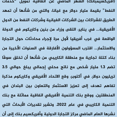
(أفريكسيمبانك) الشهر الماضي عن اتفاقية تمويل “خدمات
النفط” بقيمة مليار دولار مع غيانا، والتي من شأنها أن تمهد
الطريق للشراكات بين الشركات الغيانية وشركات النفط من الدول
الأفريقية… في يناير، التقى وزراء من بنين وكاريكوم في الدولة
الواقعة في غرب أفريقيا لأول مرة لإجراء محادثات حول التجارة
والاستثمار… اقترب المسؤولون الأفارقة في السنوات الأخيرة من
بناء كتلة تجارية مع منطقة الكاريبي من شأنها أن تخلق سوقًا
تضم ​​1.3 مليار شخص مع ناتج محلي إجمالي يبلغ حوالي 3.5
تريليون دولار. في أكتوبر، وقع الاتحاد الأفريقي وكاريكوم مذكرة
تفاهم تهدف إلى تعزيز الاستثمار والتعاون بين البلدان في
المنطقتين. ووقع بنك التنمية الأفريقي اتفاقية مماثلة مع بنك
التنمية الكاريبي في عام 2022. وتشير تقديرات الأبحاث التي
نشرها العام الماضي مركز التجارة الدولية وأفريكسيم بنك إلى أن