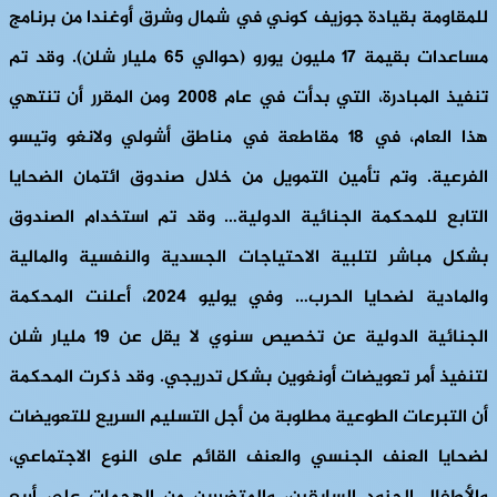
للمقاومة بقيادة جوزيف كوني في شمال وشرق أوغندا من برنامج
مساعدات بقيمة 17 مليون يورو (حوالي 65 مليار شلن). وقد تم
تنفيذ المبادرة، التي بدأت في عام 2008 ومن المقرر أن تنتهي
هذا العام، في 18 مقاطعة في مناطق أشولي ولانغو وتيسو
الفرعية. وتم تأمين التمويل من خلال صندوق ائتمان الضحايا
التابع للمحكمة الجنائية الدولية… وقد تم استخدام الصندوق
بشكل مباشر لتلبية الاحتياجات الجسدية والنفسية والمالية
والمادية لضحايا الحرب… وفي يوليو 2024، أعلنت المحكمة
الجنائية الدولية عن تخصيص سنوي لا يقل عن 19 مليار شلن
لتنفيذ أمر تعويضات أونغوين بشكل تدريجي. وقد ذكرت المحكمة
أن التبرعات الطوعية مطلوبة من أجل التسليم السريع للتعويضات
لضحايا العنف الجنسي والعنف القائم على النوع الاجتماعي،