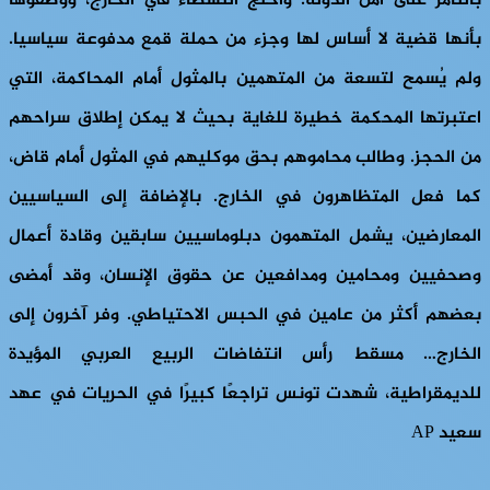
بالتآمر على أمن الدولة. واحتج النشطاء في الخارج، ووصفوها
بأنها قضية لا أساس لها وجزء من حملة قمع مدفوعة سياسيا.
ولم يُسمح لتسعة من المتهمين بالمثول أمام المحاكمة، التي
اعتبرتها المحكمة خطيرة للغاية بحيث لا يمكن إطلاق سراحهم
من الحجز. وطالب محاموهم بحق موكليهم في المثول أمام قاض،
كما فعل المتظاهرون في الخارج. بالإضافة إلى السياسيين
المعارضين، يشمل المتهمون دبلوماسيين سابقين وقادة أعمال
وصحفيين ومحامين ومدافعين عن حقوق الإنسان، وقد أمضى
بعضهم أكثر من عامين في الحبس الاحتياطي. وفر آخرون إلى
الخارج… مسقط رأس انتفاضات الربيع العربي المؤيدة
للديمقراطية، شهدت تونس تراجعًا كبيرًا في الحريات في عهد
سعيد AP