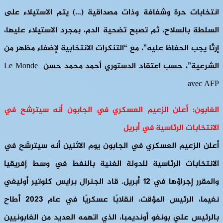
انتخابات حرة وشفافة وذات مصداقية (…) يتم الاستيلاء على
السلطة بالسلاح، ثم تصبح تضحية الدم، بمجرد الاستيلاء عليها،
إرثًا يجب الحفاظ عليه”، مع “التنكرات الانتخابية لإضفاء مظهر من
الشرعية”، حسب اعتقاد الدستوري أحمد محمد حسن Le Monde
avec AFP
الغابون: أعلن الزعيم العسكري في الجابون أنه سيترشح في
الانتخابات الرئاسية في أبريل
أعلن الزعيم العسكري في الجابون يوم الاثنين أنه سيترشح في
الانتخابات الرئاسية للدولة الغنية بالنفط في وسط إفريقيا
والمقرر إجراؤها في 12 أبريل. قاد الجنرال برايس كلوتير أوليغي
نغيما، الرئيس المؤقت، انقلابًا عسكريًا في عام 2023 أطاح
بالرئيس علي بونغو أونديمبا، الذي اتهمه العديد من الغابونيين