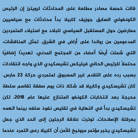
قالت خمسة مصادر مطلعة على المحادثات لرويترز إن الرئيس
الكونغولي السابق جوزيف كابيلا بدأ محادثات مع سياسيين
معارضين حول المستقبل السياسي للبلاد مع استيلاء المتمردين
المدعومين من رواندا على أراض في الشرق. تمثل المناقشات،
التي شملت أيضًا أعضاء من المجتمع المدني، تهديدًا إضافيًا
محتملاً للرئيس الحالي فيليكس تشيسكيدي الذي واجه انتقادات
بسبب رده على التقدم غير المسبوق لمتمردي حركة 23 مارس.
كان تشيسكيدي وكابيلا قد شكلا ذات يوم صفقة تقاسم سلطة
محرجة بعد انتخابات الكونغو المتنازع عليها عام 2018، لكن
تشيسكيدي بدأ في النهاية في تقليص نفوذ سلفه بينما اتهمه
بعرقلة الإصلاحات. توترت علاقة الرجلين إلى الحد الذي جعل
تشيسكيدي يخبر مؤتمر ميونيخ للأمن أن كابيلا رعى التمرد عندما