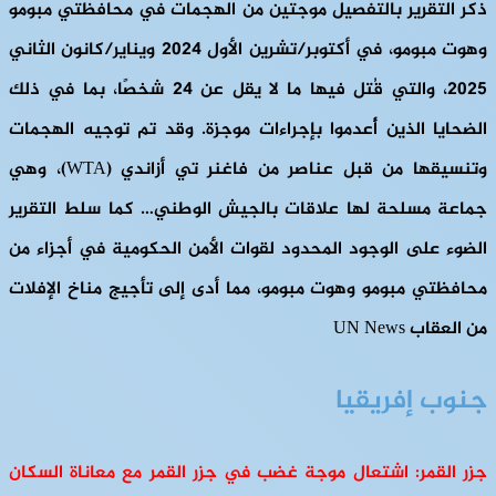
ذكر التقرير بالتفصيل موجتين من الهجمات في محافظتي مبومو
وهوت مبومو، في أكتوبر/تشرين الأول 2024 ويناير/كانون الثاني
2025، والتي قُتل فيها ما لا يقل عن 24 شخصًا، بما في ذلك
الضحايا الذين أُعدموا بإجراءات موجزة. وقد تم توجيه الهجمات
وتنسيقها من قبل عناصر من فاغنر تي أزاندي (WTA)، وهي
جماعة مسلحة لها علاقات بالجيش الوطني… كما سلط التقرير
الضوء على الوجود المحدود لقوات الأمن الحكومية في أجزاء من
محافظتي مبومو وهوت مبومو، مما أدى إلى تأجيج مناخ الإفلات
من العقاب UN News
جنوب إفريقيا
جزر القمر: اشتعال موجة غضب في جزر القمر مع معاناة السكان