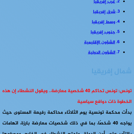
غرب إفريقيا
شرق إفريقيا
وسط إفريقيا
جنوب إفريقيا
الشؤون الإقليمية
الشؤون الدولية
شمال إفريقيا
تونس: تونس تحاكم 40 شخصية معارضة.. ويقول النشطاء إن هذه
الخطوة ذات دوافع سياسية
بدأت محكمة تونسية يوم الثلاثاء محاكمة رفيعة المستوى حيث
يواجه 40 شخصًا، بما في ذلك شخصيات معارضة بارزة، اتهامات