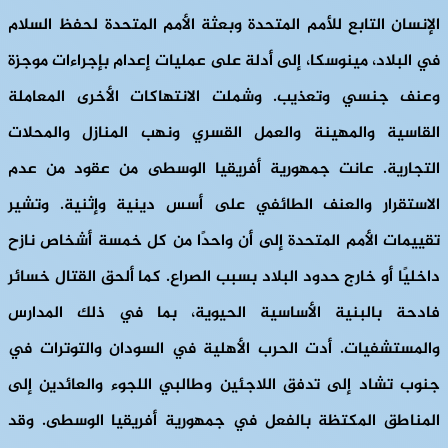
الإنسان التابع للأمم المتحدة وبعثة الأمم المتحدة لحفظ السلام
في البلاد، مينوسكا، إلى أدلة على عمليات إعدام بإجراءات موجزة
وعنف جنسي وتعذيب. وشملت الانتهاكات الأخرى المعاملة
القاسية والمهينة والعمل القسري ونهب المنازل والمحلات
التجارية. عانت جمهورية أفريقيا الوسطى من عقود من عدم
الاستقرار والعنف الطائفي على أسس دينية وإثنية. وتشير
تقييمات الأمم المتحدة إلى أن واحدًا من كل خمسة أشخاص نازح
داخليًا أو خارج حدود البلاد بسبب الصراع. كما ألحق القتال خسائر
فادحة بالبنية الأساسية الحيوية، بما في ذلك المدارس
والمستشفيات. أدت الحرب الأهلية في السودان والتوترات في
جنوب تشاد إلى تدفق اللاجئين وطالبي اللجوء والعائدين إلى
المناطق المكتظة بالفعل في جمهورية أفريقيا الوسطى. وقد