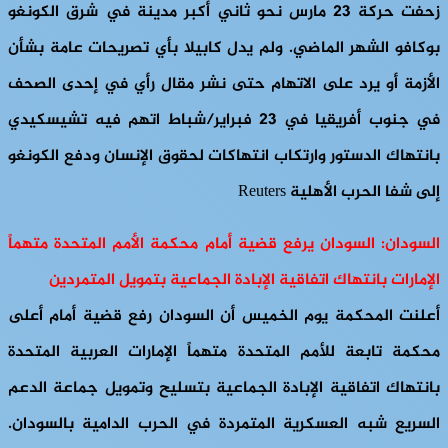
زحفت حركة 23 مارس نحو ثاني أكبر مدينة في شرق الكونغو
بوكافو الشهر الماضي. ولم يدل كابيلا بأي تصريحات عامة بشأن
الأزمة أو يرد على الاتهام حتى نشر مقال رأي في إحدى الصحف
في جنوب أفريقيا في 23 فبراير/شباط اتهم فيه تشيسكيدي
بانتهاك الدستور وارتكاب انتهاكات لحقوق الإنسان ودفع الكونغو
إلى شفا الحرب الأهلية Reuters
السودان: السودان يرفع قضية أمام محكمة الأمم المتحدة متهماً
الإمارات بانتهاك اتفاقية الإبادة الجماعية بتمويل المتمردين
أعلنت المحكمة يوم الخميس أن السودان رفع قضية أمام أعلى
محكمة تابعة للأمم المتحدة متهماً الإمارات العربية المتحدة
بانتهاك اتفاقية الإبادة الجماعية بتسليح وتمويل جماعة الدعم
السريع شبه العسكرية المتمردة في الحرب الدامية بالسودان.