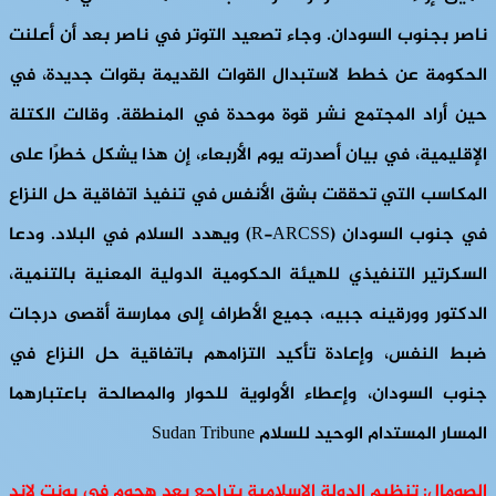
ناصر بجنوب السودان. وجاء تصعيد التوتر في ناصر بعد أن أعلنت
الحكومة عن خطط لاستبدال القوات القديمة بقوات جديدة، في
حين أراد المجتمع نشر قوة موحدة في المنطقة. وقالت الكتلة
الإقليمية، في بيان أصدرته يوم الأربعاء، إن هذا يشكل خطرًا على
المكاسب التي تحققت بشق الأنفس في تنفيذ اتفاقية حل النزاع
في جنوب السودان (R-ARCSS) ويهدد السلام في البلاد. ودعا
السكرتير التنفيذي للهيئة الحكومية الدولية المعنية بالتنمية،
الدكتور وورقينه جبيه، جميع الأطراف إلى ممارسة أقصى درجات
ضبط النفس، وإعادة تأكيد التزامهم باتفاقية حل النزاع في
جنوب السودان، وإعطاء الأولوية للحوار والمصالحة باعتبارهما
المسار المستدام الوحيد للسلام Sudan Tribune
الصومال: تنظيم الدولة الإسلامية يتراجع بعد هجوم في بونت لاند