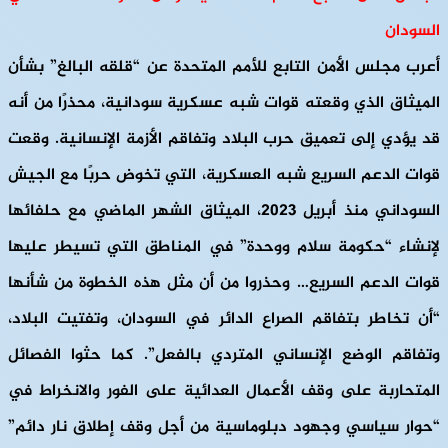
السودان
أعرب مجلس الأمن التابع للأمم المتحدة عن “قلقه البالغ” بشأن
الميثاق الذي وقعته قوات شبه عسكرية سودانية، محذرًا من أنه
قد يؤدي إلى تعميق حرب البلاد وتفاقم الأزمة الإنسانية. وقعت
قوات الدعم السريع شبه العسكرية، التي تخوض حربًا مع الجيش
السوداني منذ أبريل 2023، الميثاق الشهر الماضي مع حلفائها
لإنشاء “حكومة سلام ووحدة” في المناطق التي تسيطر عليها
قوات الدعم السريع… وحذروا من أن مثل هذه الخطوة من شأنها
“أن تخاطر بتفاقم الصراع الدائر في السودان، وتفتيت البلاد،
وتفاقم الوضع الإنساني المتردي بالفعل”. كما حثوا الفصائل
المتحاربة على وقف الأعمال العدائية على الفور والانخراط في
“حوار سياسي وجهود دبلوماسية من أجل وقف إطلاق نار دائم”