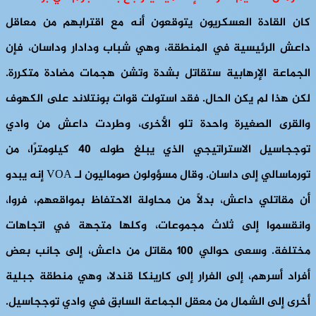
كان القادة العسكريون يتوقعون أنه مع اقترابهم من معاقل
داعش الرئيسية في المنطقة، وهي شباب ودادار وداسان، فإن
الجماعة الإرهابية ستقاتل بشدة وتشن هجمات مضادة متكررة.
لكن هذا لم يكن الحال. فقد استولت قوات بونتلاند على الكهوف
والقرى الصغيرة واحدة تلو الأخرى، وطردت داعش من وادي
توججاسيل الاستراتيجي الذي يبلغ طوله 40 كيلومترًا، من
تورماسالي إلى داسان. وقال مسؤولون صوماليون لـ VOA إنه يبدو
أن مقاتلي داعش، بدلاً من محاولة الاحتفاظ بمواقعهم، فروا،
وانقسموا إلى ثلاث مجموعات، وكلها متجهة في اتجاهات
مختلفة. وسعى حوالي 100 مقاتل من داعش، إلى جانب بعض
أفراد أسرهم، إلى الفرار إلى كارينكا قندلا، وهي منطقة جبلية
أخرى إلى الشمال من معقل الجماعة السابق في وادي توججاسيل.