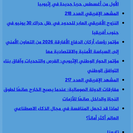
الأول من أغسطس حربا جديدة في إثيوبيا
المشهد الإفريقي العدد 218
النزوح الأفريقي العابر للحدود في ظل حراك 30 يونيو في
جنوب أفريقيا
مؤتمر رؤساء أركان الدفاع الأفارقة 2026 من التعاون الأمني
إلى السياسة الأمنية والاقتصادية معا
مؤتمر الحوار الوطني الإثيوبي: الفرص والتحديات وآفاق بناء
التوافق الوطني
المشهد الإفريقي العدد 217
مفارقات الدولة الصومالية: عندما يصبح الخارج صانعًا لطوق
النجاة والداخل صانعًا للأزمات
لماذا قد تجعل المنافسة في مجال الذكاء الاصطناعي
العالم أكثر أماناً؟
تابعنا