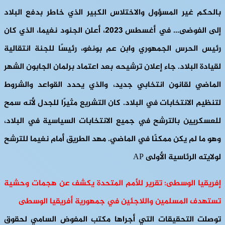
بالحكم غير المسؤول والاختلاس الكبير الذي خاطر بدفع البلاد
إلى الفوضى… في أغسطس 2023، أعلن الجنود نغيما، الذي كان
رئيس الحرس الجمهوري وابن عم بونغو، رئيسًا للجنة انتقالية
لقيادة البلاد. جاء إعلان ترشيحه بعد اعتماد برلمان الجابون الشهر
الماضي لقانون انتخابي جديد، والذي يحدد القواعد والشروط
لتنظيم الانتخابات في البلاد. كان التشريع مثيرًا للجدل لأنه سمح
للعسكريين بالترشح في جميع الانتخابات السياسية في البلاد،
وهو ما لم يكن ممكنًا في الماضي. مهد الطريق أمام نغيما للترشح
لولايته الرئاسية الأولى AP
إفريقيا الوسطى: تقرير للأمم المتحدة يكشف عن هجمات وحشية
تستهدف المسلمين واللاجئين في جمهورية أفريقيا الوسطى
توصلت التحقيقات التي أجراها مكتب المفوض السامي لحقوق