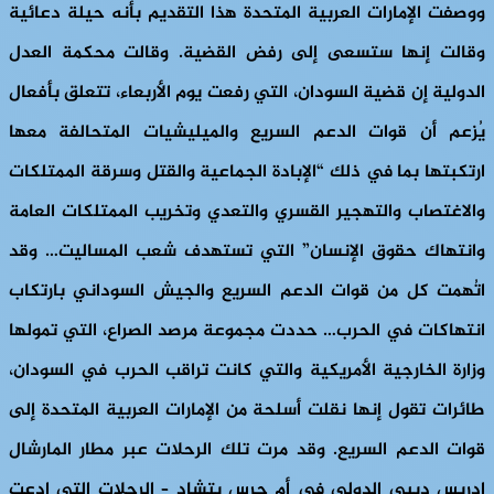
ووصفت الإمارات العربية المتحدة هذا التقديم بأنه حيلة دعائية
وقالت إنها ستسعى إلى رفض القضية. وقالت محكمة العدل
الدولية إن قضية السودان، التي رفعت يوم الأربعاء، تتعلق بأفعال
يُزعم أن قوات الدعم السريع والميليشيات المتحالفة معها
ارتكبتها بما في ذلك “الإبادة الجماعية والقتل وسرقة الممتلكات
والاغتصاب والتهجير القسري والتعدي وتخريب الممتلكات العامة
وانتهاك حقوق الإنسان” التي تستهدف شعب المساليت… وقد
اتُهمت كل من قوات الدعم السريع والجيش السوداني بارتكاب
انتهاكات في الحرب… حددت مجموعة مرصد الصراع، التي تمولها
وزارة الخارجية الأمريكية والتي كانت تراقب الحرب في السودان،
طائرات تقول إنها نقلت أسلحة من الإمارات العربية المتحدة إلى
قوات الدعم السريع. وقد مرت تلك الرحلات عبر مطار المارشال
إدريس ديبي الدولي في أم جرس بتشاد – الرحلات التي ادعت