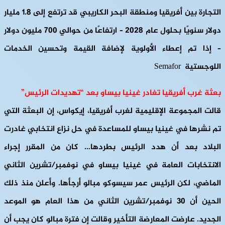
التجارة بين أفريقيا ومنطقة البحر الكاريبي قد ترتفع إلى 1.8 مليار
دولار سنويًا بحلول عام 2028 – ارتفاعًا من حوالي 700 مليون دولار
– إذا تم إعطاء الأولوية لإضافة القيمة وتحسين الخدمات
اللوجستية Semafor
بعثة غرب أفريقيا تغادر غينيا بيساو بعد “تهديدات الرئيس”
قالت المجموعة الإقليمية لغرب أفريقيا، إيكواس، إن البعثة التي
تم نشرها في غينيا بيساو للمساعدة في حل نزاع انتخابي غادرت
البلاد بعد أن هدد الرئيس بطردها… كان من المقرر إجراء
الانتخابات العامة في غينيا بيساو في نوفمبر/تشرين الثاني
الماضي، لكن الرئيس عمر سيسوكو مبالو أرجأها. وأعلن منذ ذلك
الحين أن 30 نوفمبر/تشرين الثاني من هذا العام هو الموعد
الجديد. عارضت المعارضة التأخير وقالت إن فترة مبالو كان يجب أن