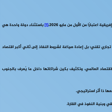
[1]
باستثناء دولة واحدة هي
ار منتدى التعاون الصيني–الإفريقي (Forum on China–Africa Cooperation – FOCAC)، مجرد تسهيل تجاري تقني؛ بل إعادة صياغة لشروط النفاذ إلى ثاني أكبر اقتصاد
لاقتصاد العالمي، وتكثيف بكين شراكاتها داخل ما يُعرف بالجنوب
ي وبنية النفوذ في القارة.