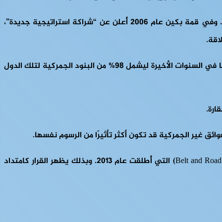
فمنذ قمته الأولى، انتقلت العلاقة من تبادل تجاري تقليدي إلى شراكة منظمة تجمع بين التجارة والتمويل والاستثمار والبنية التحتية. وفي قمة بكين عام 2006 أُعلن عن “شراكة استراتيجية جديدة”،
وعلى الصعيد التجاري، منحت الصين تدريجيا إعفاءات جمركية للدول الإفريقية الأقل نموًا (حسب تصنيف الأمم المتحدة)، ووسّعت نطاقها في السنوات الأخيرة ليشمل 98% من البنود الجمركية لتلك الدول
ائق غير الجمركية قد تكون أكثر تأثيرًا من الرسوم نفسها.
ويرتبط هذا المسار بتكامل أوسع بين التجارة وتمويل الموانئ والطرق والسكك الحديدية ضمن مبادرة الحزام والطريق (Belt and Road Initiative – BRI) التي أُطلقت عام 2013. وبذلك يظهر القرار كامتداد