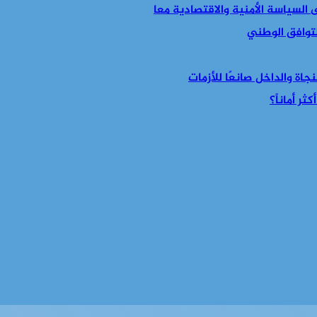
التوافق الوطني
جاة والداخل صانعًا للأزمات
ر أماناً؟