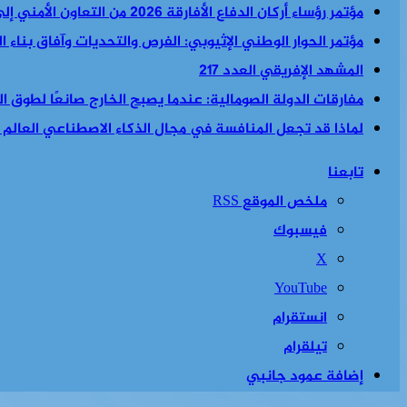
مؤتمر رؤساء أركان الدفاع الأفارقة 2026 من التعاون الأمني إلى السياسة الأمنية والاقتصادية معا
مؤتمر الحوار الوطني الإثيوبي: الفرص والتحديات وآفاق بناء 
المشهد الإفريقي العدد 217
مفارقات الدولة الصومالية: عندما يصبح الخارج صانعًا لطوق الن
لماذا قد تجعل المنافسة في مجال الذكاء الاصطناعي العالم أكث
تابعنا
ملخص الموقع RSS
فيسبوك
‫X
‫YouTube
انستقرام
تيلقرام
إضافة عمود جانبي