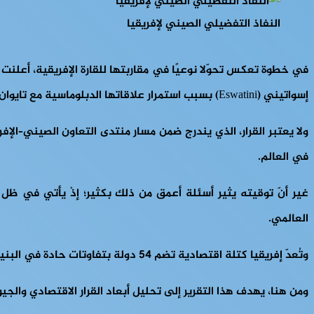
النفاذ التفضيلي الصيني لإفريقيا
في خطوة تعكس تحوّلا نوعيًا في مقاربتها للقارة الإفريقية، أعلنت الصين عن تطبيق إعفاءات 
إسواتيني (Eswatini) بسبب استمرار علاقاتها الدبلوماسية مع تايوان (Taiwan).
في العالم.
غير أنّ توقيته يثير أسئلة أعمق من ذلك بكثير؛ إذْ يأتي في ظل 
العالمي.
وتُعدّ إفريقيا كتلة اقتصادية تضم 54 دولة بتفاوتات حادة في البنية الإنتاجية والقدرة التصديرية، ما يجعل أيّ تغيير في شروط التجارة معها ذا أثر استراتيجي.
ومن هنا، يهدف هذا التقرير إلى تحليل أبعاد القرار الاقتصادي والج