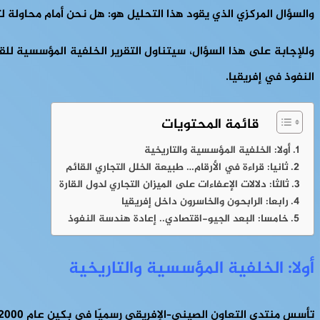
والسؤال المركزي الذي يقود هذا التحليل هو: هل نحن أمام محاولة لت
وللإجابة على هذا السؤال، سيتناول التقرير الخلفية المؤسسية للقرا
النفوذ في إفريقيا.
قائمة المحتويات
أولا: الخلفية المؤسسية والتاريخية
ثانيا: قراءة في الأرقام… طبيعة الخلل التجاري القائم
ثالثا: دلالات الإعفاءات على الميزان التجاري لدول القارة
رابعا: الرابحون والخاسرون داخل إفريقيا
خامسا: البعد الجيو-اقتصادي.. إعادة هندسة النفوذ
أولا: الخلفية المؤسسية والتاريخية
تأسس منتدى التعاون الصيني–الإفريقي رسميّا في بكين عام 2000، كإطار مؤسسيّ لتنظيم العلاقة بين الصين ودول القارة الإفريقية على أساس قمم دورية وخطط عمل ثلاثية السنوات.