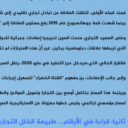
بينما شهدت قمة جوهانسبورغ عام 2015 رفع مستوى العلاقة إلى “شراكة استراتيجية شاملة”، بما يعكس تصاعد الطابع المؤسسي للعلاقة.
التي تربطها علاقات دبلوماسية ببكين. غير أنّ هذه الامتيازات لم
فالقرار الحالي، الذي سيدخل حيز التنفيذ في مايو 2026، ينقل السياسة من تفضيلات موجهة لفئة محددة إلى نفاذ شبه شامل لمعظم القارة.
وإلى جانب الإعفاءات، برز مفهوم “
القناة الخضراء
” لتسهيل إجراءات ا
لمسار مؤسسي تراكمي، وليس خطوة معزولة عن الاستراتيجية الصيني
ثانيا: قراءة في الأرقام… طبيعة الخلل التجاري