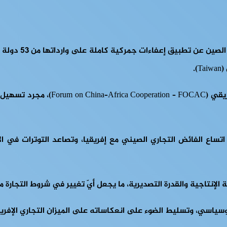
جمركية كاملة على وارداتها من 53 دولة إفريقية اعتبارًا من الأول من مايو 2026،
ولا يعتبر القرار، الذي يندرج ضمن مس
اتساع الفائض التجاري الصيني مع إفريقيا، وتصاعد التوترات في ا
يوسياسي، وتسليط الضوء على انعكاساته على الميزان التجاري الإفريق