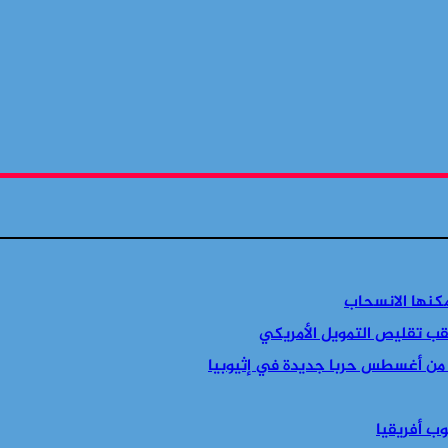
مكنها الانسحاب
قب تقليص التمويل الأمريكي
 من أغسطس حربا جديدة في إثيوبيا