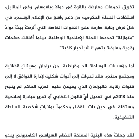
تفريق تجمعات معارضة بالقوة في دوالا وبافوسام. وفي المقابل،
استفادت الحملة الحكومية من دعمٍ واسع من الإعلام الرسمي، في
ظلّ فرض رقابة صارمة على القنوات الخاصة التي أُلزمتْ ببثّ موادّ
“متوازنة” تحددها اللجنة الإعلامية الوطنية، بينما أُغلقت صفحات
رقمية معارضة بتهم “نشر أخبار كاذبة”.
أما مؤسسات الوساطة الديمقراطية، من برلمانٍ وهيئاتٍ قضائية
ومجتمع مدني، فقد تحولت إلى أدوات شكلية لإدارة التوافق لا إلى
قنوات رقابة. فالبرلمان الذي يهيمن عليه الحزب الحاكم لم ينجح
منذ 2018م في تعديل أيّ قانونٍ انتخابي أو تمرير مبادرة إصلاحية
مستقلة، في حين بات القضاء محكوماً بولاءاتٍ شخصية للسلطة
التنفيذية.
لقد جعلتْ هذه البنية المغلقة النظام السياسي الكاميروني يبدو