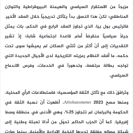
مزيجاً من الاستقرار السياسي والهيمنة البيروقراطية والتوازن
المناطقي؛ لكنْ هذا النسق بدأ يتآكل تدريجيّاً خلال العقد الأخير.
فالرئيس بول بيا، الذي تجاوز العقد الرابع في الحكم، بات يمثل
جيلًا سياسيّاً منقرضاً أمام قاعدة اجتماعية شابة؛ إذْ تشير
التقديرات إلى أنّ أكثر من ثلثي السكان لم يعيشوا سوى تحت
حكمه، ما أفقد النظام رمزيته التاريخية لدى الأجيال الجديدة التي
تواجه بطالة مرتفعة، وتدهوراً في الخدمات، وفرص الاندماج
السياسي.
وتَرافَقَ ذلك مع تآكل الثقة المؤسسية؛ فاستطلاعات الرأي المحلية،
ومنها مسح Afrobarometer 2023، أظهرتْ أنّ نسبة الثقة في
الحكومة والبرلمان لم تتجاوز 25%، وهي الأدنى في منطقة وسط
إفريقيا. كما أنّ الحزب الحاكم تحوّل من أداة تعبئة وطنية إلى
شبكة مصالحٍ مغلقة تديرها النخبة الإدارية والأمنية، بينما صارت