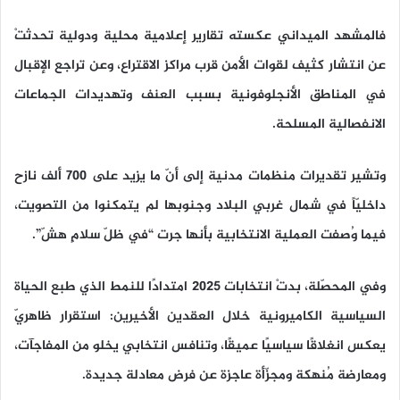
فالمشهد الميداني عكسته تقارير إعلامية محلية ودولية تحدثتْ
عن انتشار كثيف لقوات الأمن قرب مراكز الاقتراع، وعن تراجع الإقبال
في المناطق الأنجلوفونية بسبب العنف وتهديدات الجماعات
الانفصالية المسلحة.
وتشير تقديرات منظمات مدنية إلى أنّ ما يزيد على 700 ألف نازح
داخليّاً في شمال غربي البلاد وجنوبها لم يتمكنوا من التصويت،
فيما وُصفت العملية الانتخابية بأنها جرت “في ظلّ سلامٍ هشّ”.
وفي المحصّلة، بدتْ انتخابات 2025 امتدادًا للنمط الذي طبع الحياة
السياسية الكاميرونية خلال العقدين الأخيرين: استقرار ظاهريّ
يعكس انغلاقًا سياسيًا عميقًا، وتنافس انتخابي يخلو من المفاجآت،
ومعارضة مُنهكة ومجزّأة عاجزة عن فرض معادلة جديدة.