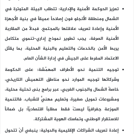
تعزيز الحوكمة الأمنية والإدارية
: تتطلب البيئة المتوترة في
الشمال ومنطقة الأنجلو فون إصلاحاً عميقاً في بنية الأجهزة
الأمنية وإعادة تعريف علاقتها بالمجتمع. فبدلًا من المقاربة
الأمنية الصرفة، يجب تطوير نموذجٍ إداري–تنموي متكامل
يربط الأمن بالخدمات والتعليم والبنية المحلية، بما يقلّل
الاعتماد المفرط على الجيش في إدارة الشأن العام.
توجيه التنمية نحو الأطراف المهمَّشة:
على الحكومة
وشركائها توجيه الموارد نحو مناطق التهميش التاريخي،
خاصةً الشمال والجنوب الغربي، عبر برامج بنى تحتية محلية،
ومشروعات تمويل صغيرة، وتعليمٍ مهنيٍّ للشباب. فالتنمية
الموزعة جغرافيّاً ليستْ فقط مطلباً اقتصاديّاً؛ بل ضماناً
للاستقرار الوطني، وتماسك الهوية المشتركة.
إعادة تعريف الشراكات الإقليمية والدولية:
ينبغي أنْ تتحول