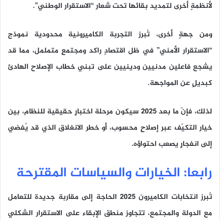
لأنظمةٍ أخرى لتمديد بقائها تحت شعار “الاستقرار الوطني”.
ومن جهةٍ أخرى، تُبرز التجربة الكاميرونية محدودية نموذج
“الاستقرار الأمني” في ظل اقتصادٍ راكد ومجتمعٍ متململ، مما قد
يشجع فاعلين مدنيين ودينيين على تبني خطاب الإصلاح الهادئ
كبديلٍ عن المواجهة.
لذلك، فإنّ ما بعد 2025 سيكون مرحلة اختبارٍ حقيقية للنظام، بين
خيار التكيّف عبر إصلاحٍ محسوب، أو خطر الانغلاق الذي قد يُفضي
إلى انفجارٍ يصعب احتواؤه.
رابعا: الخيارات والسياسات المقترحة
تُبرز انتخابات الكاميرون 2025 الحاجة إلى مقاربة جديدة للتعامل
مع الدولة والمجتمع، تتجاوز منطق الإبقاء على الاستقرار الشكلي