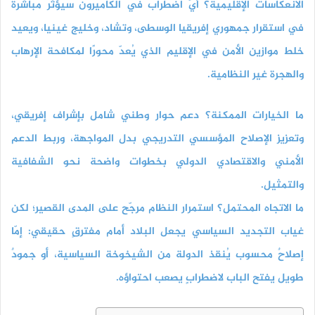
الانعكاسات الإقليمية؟ أيّ اضطراب في الكاميرون سيؤثر مباشرة
في استقرار جمهوري إفريقيا الوسطى، وتشاد، وخليج غينيا، ويعيد
خلط موازين الأمن في الإقليم الذي يُعدّ محورًا لمكافحة الإرهاب
والهجرة غير النظامية.
ما الخيارات الممكنة؟
دعم حوار وطني شامل بإشراف إفريقي،
وتعزيز الإصلاح المؤسسي التدريجي بدل المواجهة، وربط الدعم
الأمني والاقتصادي الدولي بخطوات واضحة نحو الشفافية
والتمثيل.
ما الاتجاه المحتمل؟
استمرار النظام مرجّح على المدى القصير؛ لكن
غياب التجديد السياسي يجعل البلاد أمام مفترقٍ حقيقي: إمّا
إصلاحٌ محسوب يُنقذ الدولة من الشيخوخة السياسية، أو جمودٌ
طويل يفتح الباب لاضطرابٍ يصعب احتواؤه.