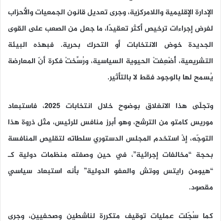
الإدارة الإقليمية واللامركزية، وجرى تعديل قانون الجمعيات والأحزاب
لفرض إجراءات ترخيص أكثر تعقيدًا، ما جعل من الصعب على القوى
الجديدة خوض الانتخابات أو التحرك بحرية. فبهذه البيئة
التشريعية، أُضْعِفتْ الحيوية السياسية، ورُسِّختْ فكرة أنّ المعارضة
يُسمح لها بالوجود فقط لا بالتأثير.
وتجلّى هذا الانغلاق بوضوح خلال انتخابات 2025، فاستبعاد
موريس كامتو من الترشح، وهو أبرز منافس للرئيس، مثّل ذروة هذا
التوجّه، إذْ استخدم المجلس الدستوري سلطاته لتقليص المنافسة
بحجة “مخالفات إجرائية”، في حين وصفته منظمات دولية كـ
“هيومن رايتس ووتش والعفو الدولية” بأنه استبعاد سياسي
مقصود.
كما سُجّلت عمليات توقيف متكررة لناشطين وصحفيين، وجرى