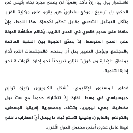
فاستمرار بول بيا، إنْ تأكد رسميّاً، لن يعني مجرد بقاء رئيسٍ في
الحكم؛ بل ترسيخ نموذجٍ سلطويٍّ هرِم يقوم على مركزية القرار،
وتآكل التمثيل الشعبي مقابل تحكّم الأجهزة. هذا النمط، وإنْ
حافظ على هدوءٍ ظاهري في المدى القريب، يُفاقم هشاشة الدولة
على المدى المتوسط، إذْ يعمّق الفجوة بين النخبة الحاكمة
والمجتمع، ويؤجل التغيير بدل أن يمنعه. فالمجتمعات التي تُدار
بمنطق “الإدارة من فوق” تنزلق تدريجيّاً نحو إدارة الأزمات لا نحو
إدارة التنمية.
فعلى المستوى الإقليمي، تُشكّل الكاميرون ركيزة توازنٍ
جيوسياسي في وسط القارة؛ إذْ تتشارك حدوداً مع ستّ دول
مضطربة، وهي: نيجيريا، وتشاد، وجمهورية إفريقيا الوسطى،
والكونغو، والغابون، وغينيا الاستوائية، ما يجعل أيّ اضطراب داخلي
فيها عامل عدوى أمني محتمل للدول الأخرى.