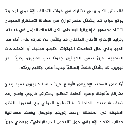
فالجيش الكاميروني يشارك في قوات التحالف الإقليمي لمحاربة
بوكو حرام، كما يشكّل عنصر توازن في معادلة الاستقرار الحدودي
لتشاد وجمهورية إفريقيا الوسطى. لكن الانهاك المزمن في قيادته،
وتزايد الإنفاق الأمني الداخلي قد يقلّص من قدرته على أداء هذا
الدور. وفي حال تصاعدت التوترات الأنجلو فونية، أو الاحتجاجات
الشعبية، فإنّ تدفق اللاجئين جنوبًا نحو الغابون، وغربًا نحو
نيجيريا قد يشكّل ضغطًا إنسانيّاً جديداً على الإقليم برمّته.
أمّا على الصعيد الإفريقي الأوسع، فإنّ حالة الكاميرون تعيد إنتاج
مفارقةٍ مألوفة، وهي: أنظمة تحظى باعترافٍ خارجي واسع رغم
ضعف شرعيتها الداخلية. فالتسامح الدولي مع استمرار النظم
العتيقة في المنطقة (وسط إفريقيا وغربها)، يضعف مصداقية
خطاب الاتحاد الإفريقي حول “التحول الديمقراطي”، ويعطي مبرراً