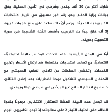
شارك أكثر من 30 ألف جندي وشرطي في تأمين العملية، وفق
بيانات وزارة الدفاع، وهو رقم غير مسبوق في تاريخ الانتخابات
الكاميرونية الحديثة. ورغم أنّ ذلك ساعد على منع هجمات كبيرة،
إلا أنه خلق جوًّا من الترهيب وأضعف الثقة الشعبية في سرية
التصويت وحريته.
أمّا في المدن الرئيسية، فقد اتخذت المخاطر طابعاً اجتماعيّاً–
اقتصاديّاً، مع تصاعد احتجاجات متقطعة ضد ارتفاع الأسعار وتراجع
الخدمات. وتخشى السلطات من تلاقي الغضب المعيشي مع
الاحتقان السياسي لتشكيل موجة اضطرابات بعد إعلان النتائج،
خاصة مع انتشار السلاح غير المرخّص في ضواحي دوالا وياوندي.
قد تجعل هذه البيئة الهشة الاستقرار الانتخابي مرهونًا بقدرة
النظام على احتواء التوتر لا على معالجته؛ إذْ تبدو الكاميرون اليوم