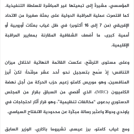
المؤسسي، مشيرةً إلى تبعيتها غير المباشرة للسلطة التنفيذية.
كما اقتصرت عملية المراقبة الدولية على بعثة صغيرة من الاتحاد
الإفريقي (من 7 إلى 16 أكتوبر) في ظل غياب بعثات أوروبية أو
أممية كبرى، ما أضعف الشفافية المقارنة بمعايير المراقبة
الإقليمية.
وعلى مستوى الترشّح، عكست القائمة النهائية اختلال ميزان
التنافس؛ إذْ سُمح بتسجيل نحو أحد عشر مرشّحاً؛ لكنّ أبرز
المنافسين، وهو موريس كامتو زعيم حزب الحركة من أجل نهضة
الكاميرون (MRC)، الذي أُقصي من السباق بقرارٍ من المجلس
الدستوري بدعوى “مخالفات تنظيمية”، وهو قرار أثار احتجاجات في
ياوندي ودوالا واعتُبر رسالة مبكّرة عن محدودية الانفتاح السياسي.
ومع غياب كامتو، برز عيسى تشيروما باكاري، الوزير السابق