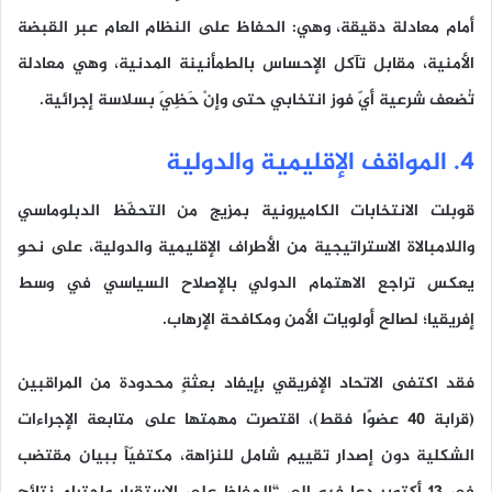
أمام معادلة دقيقة، وهي: الحفاظ على النظام العام عبر القبضة
الأمنية، مقابل تآكل الإحساس بالطمأنينة المدنية، وهي معادلة
تُضعف شرعية أيّ فوز انتخابي حتى وإنْ حَظِيَ بسلاسة إجرائية.
4. المواقف الإقليمية والدولية
قوبلت الانتخابات الكاميرونية بمزيج من التحفّظ الدبلوماسي
واللامبالاة الاستراتيجية من الأطراف الإقليمية والدولية، على نحوٍ
يعكس تراجع الاهتمام الدولي بالإصلاح السياسي في وسط
إفريقيا؛ لصالح أولويات الأمن ومكافحة الإرهاب.
فقد اكتفى الاتحاد الإفريقي بإيفاد بعثةٍ محدودة من المراقبين
(قرابة 40 عضوًا فقط)، اقتصرت مهمتها على متابعة الإجراءات
الشكلية دون إصدار تقييم شامل للنزاهة، مكتفيّاً ببيان مقتضب