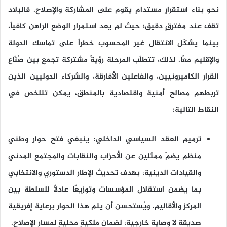
نحو بناء استقرارٍ مستدامٍ يقوم على المشاركة والإصلاح. فالبلاد
تقف عند مفترقٍ دقيق؛ حيث لم يعد استمرار الوضع الراهن كافياً،
بينما يشكّل الانتقال غير المحسوب خطراً على تماسك الدولة
والإقليم معًا. لذلك، تتطلّب المرحلة رؤيةً مشتركة تجمع بين صُنّاع
القرار الكاميرونيين، والفاعلين الأفارقة، والشركاء الدوليين الذين
تربطهم مصالح أمنية واقتصادية بالمنطق، يمكن تتلخص في
النقاط التالية:
ترميم العقد السياسي الداخلي
: ينبغي فتح حوار وطني
منظم يضمّ ممثلين عن الأحزاب والنقابات والمجتمع المدني
والقيادات الدينية، بهدف تحديث الإطار الدستوري والانتخابي
بما يضمن استقلال المؤسسات وتوزيعًا عادلًا للسلطة بين
المركز والأقاليم. ويُستحسن أن يتم هذا الحوار برعاية إفريقية
صديقة لا وصاية خارجية، لضمان ملكيةٍ محليةٍ لمسار الإصلاح.