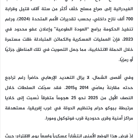
الفيدرالية إلى صراعٍ مسلح خلّف أكثر من ستة آلاف قتيل وقرابة
700 ألف نازح داخلي، بحسب تقديرات الأمم المتحدة (2024). ورغم
تنفيذ الحكومة برامج “العودة الطوعية” وإعلان عفوٍ محدود في
2023، فإنّ العمليات العسكرية والكمائن المتبادلة ظلت مستمرة
خلال الحملة الانتخابية، مما جعل التصويت في تلك المناطق جزئيًا
أو رمزيًا.
وفي أقصى الشمال، لا يزال التهديد الإرهابي حاضراً رغم تراجع
حدته مقارنةً بعامَي 2014 و2015. فقد سجّلت السلطات خلال
النصف الأول من 2025 نحو 25 هجوماً متفرقاً نُسبت إلى خلايا
مرتبطة ببوكو حرام وتنظيم الدولة في غرب إفريقيا، مستهدفة
مراكز أمنية وقرى حدودية قرب فوتوكول ومورا.
إذْ فرض هذا الوضع الأمني انتشاراً عسكرياً واسعاً يوم الاقتراع؛ حيث