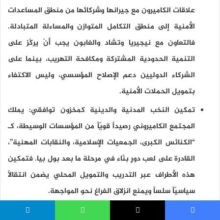
علاقات الكاميرون مع جيرانها وشركائها من منطق المساعدات
الأمنية إلى منطق التكامل المتوازن والمساءلة المتبادلة.
فالتعاون مع نيجيريا وتشاد والغابون يجب أنْ يركّز على
التنمية الحدودية المشتركة ومكافحة التهريب، بينما على
الشركاء الدوليين دعم الإصلاح المؤسسي، وليس الاكتفاء
بتمويل الحملات الأمنية.
تمكين النخب المدنية والدينية كمخزون توافقي:
يملك
المجتمع الكاميروني رصيداً قويّاً من المؤسسات الوسيطة، كـ
“الكنائس الكبرى، الجمعيات الإسلامية، والنقابات المهنية”،
القادرة على لعب دورٍ بنّاء في مرحلة ما بعد بول بيا. فتمكين
هذه الأطراف عبر التدريب والتمويل المحلي يضمن انتقالًا
سياسيّاً سلساً ويمنع انزلاق الفراغ نحو المواجهة.
وفي نهاية المطاف، لا يقتصر مستقبل الكاميرون على نتائج