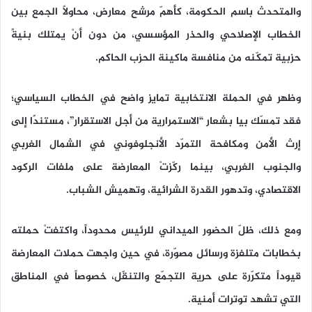
والمتحدث باسم الحكومة، كأهمّ مرشح معارض، محاولًا الجمع بين
الخطاب الإصلاحي والحذر المؤسسي، من دون أنْ يمتلك بنيةً
حزبية تمكّنه من منافسة ماكينة الحزب الحاكم.
وظهر في الحملة الانتخابية تمايز واضح في الخطاب السياسي؛
فقد تمسّك بيا بشعار “الاستمرارية من أجل الاستقرار”، مستندًا إلى
إرث الأمن ومكافحة التمرّد الأنجلوفوني في الشمال الغربي
والجنوب الغربي، بينما ركّزتْ المعارضة على ملفات الركود
الاقتصادي، وتدهور القدرة الشرائية، وتهميش الشباب.
ومع ذلك، ظلّ الحضور الميداني للرئيس محدوداً، واكتفتْ حملته
بخطابات متلفزة ورسائل مصوّرة، في حين واجهت حملات المعارضة
قيوداً متكرّرة على حرية التجمّع والتنقّل، خصوصاً في المناطق
التي تشهد توترات أمنية.