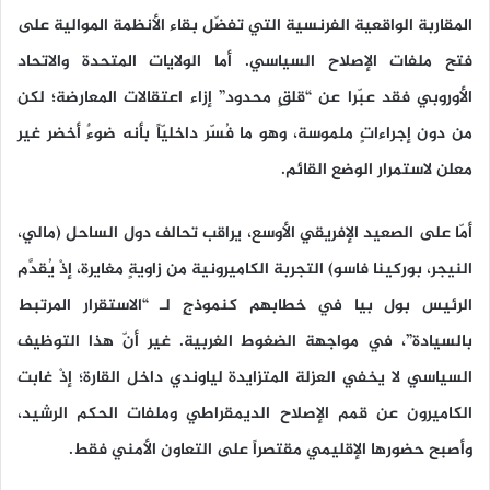
المقاربة الواقعية الفرنسية التي تفضّل بقاء الأنظمة الموالية على
فتح ملفات الإصلاح السياسي. أما الولايات المتحدة والاتحاد
الأوروبي فقد عبّرا عن “قلقٍ محدود” إزاء اعتقالات المعارضة؛ لكن
من دون إجراءاتٍ ملموسة، وهو ما فُسّر داخليّاً بأنه ضوءٌ أخضر غير
معلن لاستمرار الوضع القائم.
أمّا على الصعيد الإفريقي الأوسع، يراقب تحالف دول الساحل (مالي،
النيجر، بوركينا فاسو) التجربة الكاميرونية من زاويةٍ مغايرة، إذْ يُقدَّم
الرئيس بول بيا في خطابهم كنموذجٍ لـ “الاستقرار المرتبط
بالسيادة”، في مواجهة الضغوط الغربية. غير أنّ هذا التوظيف
السياسي لا يخفي العزلة المتزايدة لياوندي داخل القارة؛ إذْ غابت
الكاميرون عن قمم الإصلاح الديمقراطي وملفات الحكم الرشيد،
وأصبح حضورها الإقليمي مقتصراً على التعاون الأمني فقط.