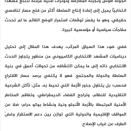
الجولة الأولى وتجزئة المعارضة وتوترات أمنية مزمنة لتنتج مشهداً
انتخابيّاً يميل إلى إعادة إنتاج السلطة أكثر من فتح مسار تنافسي
حقيقي، وهو ما يفسّر توقّعات استمرار الوضع القائم ما لم تحدث
مفاجآت سياسية أو مؤسسية كبيرة.
ففي ضوء هذا السياق المركّب، يهدف هذا المقال إلى تحليل
ديناميات المشهد الانتخابي الكاميروني من منظورٍ يتجاوز الحدث
الانتخابي ذاته إلى ما يمكن اكتشافه من تحولات أعمق في بنية
السلطة والدولة والمجتمع. فهو لا يكتفي برصد مسار الاقتراع
فحسب؛ بل يتناول جذور الأزمة التي تحيط به، مثل: تآكل الشرعية
التقليدية للنظام، وتراجع الفضاء الديمقراطي، وتفاقم المخاطر
الأمنية المرتبطة بالأزمة الأنجلو ونية ونشاط بوكو حرام؛ ضلا عن
المواقف الإقليمية والدولية التي توازن بين دعم الاستقرار وغضّ
الطرف عن غياب الإصلاح.