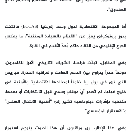
في 13 أكتوبر دعا فيه إلى “الحفاظ على الاستقرار واحترام نتائج
الصندوق”.
أما المجموعة الاقتصادية لدول وسط إفريقيا (ECCAS) فاكتفت
بدورٍ بروتوكولي يعبّر عن “الالتزام بالسيادة الوطنية”، ما يعكس
الحرج الإقليمي من انتقاد حاكم يُعدّ الأقدم في القارة.
وفي المقابل، تبنّت فرنسا، الشريك التاريخي الأبرز للكاميرون،
موقفاً حذراً يتراوح بين الدعم الصامت والمراقبة الحذرة. فباريس
التي ترى في بول بيا ضامناً لمصالحها الاقتصادية والأمنية في
خليج غينيا، لم تُصدر أيّ موقفٍ رسمي قبل الانتخابات أو بعدها،
مكتفية بإشارات دبلوماسية تشير إلى “أهمية الانتقال السلس”
و”الاستقرار المؤسسي”.
وفي هذا الإطار، يرى مراقبون أنّ هذا الصمت يُترجِم استمرار