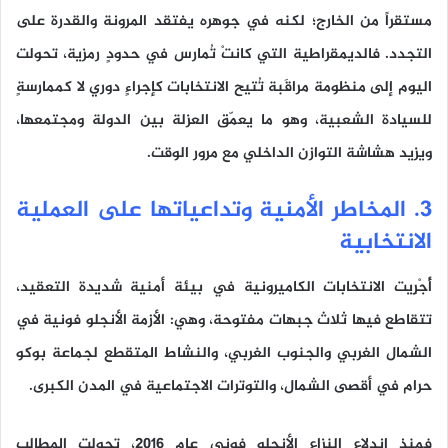
مستقراً من الخارج؛ لكنه في جوهره يفتقد المرونة والقدرة على
التجدد. فالديمقراطية التي كانتْ تُمارس في حدودٍ رمزية، تحولت
اليوم إلى منظومة مراقَبة تُتيح الانتخابات كإجراءٍ دوري لا كممارسةٍ
للسيادة الشعبية، وهو ما يعمّق العزلة بين الدولة ومجتمعها،
ويزيد هشاشة التوازن الداخلي مع مرور الوقت.
3. المخاطر الأمنية وتداعياتها على العملية
الانتخابية
أُجْرِيت الانتخابات الكاميرونية في بيئة أمنية شديدة التعقيد،
تتقاطع فيها ثلاث جبهات مفتوحة، وهي: الأزمة الأنجلو فونية في
الشمال الغربي والجنوب الغربي، والنشاط المتقطع لجماعة بوكو
حرام في أقصى الشمال، والتوترات الاجتماعية في المدن الكبرى.
فمنذ اندلاع النزاع الأنجلو فوني عام 2016، تحولت المطالب