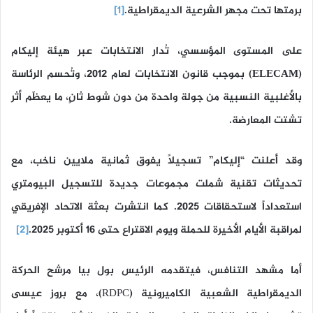
برمتها تحت مجهر الشرعية الديمقراطية.
[1]
على المستوى المؤسسي، تُدار الانتخابات عبر
هيئة إليكام
(ELECAM)
بموجب قانون الانتخابات لعام 2012، وتُحسم الرئاسة
بالأغلبية النسبية من جولة واحدة من دون شوط ثانٍ، ما يعظّم أثر
تشتت المعارضة.
وقد أعلنت
“إليكام”
تسجيلًا يفوق ثمانية ملايين ناخب، مع
تحديثات تقنية شملت مجموعات جديدة للتسجيل البيومتري
استعداداً لاستحقاقات 2025. كما انتشرت بعثة الاتحاد الإفريقي
لمراقبة الأيام الأخيرة للحملة ويوم الاقتراع حتى 16 أكتوبر 2025.
[2]
أما مشهد التنافس، فيتقدمه الرئيس بول بيا مرشح الحركة
الديمقراطية الشعبية الكاميرونية (RDPC)، مع بروز عيسى