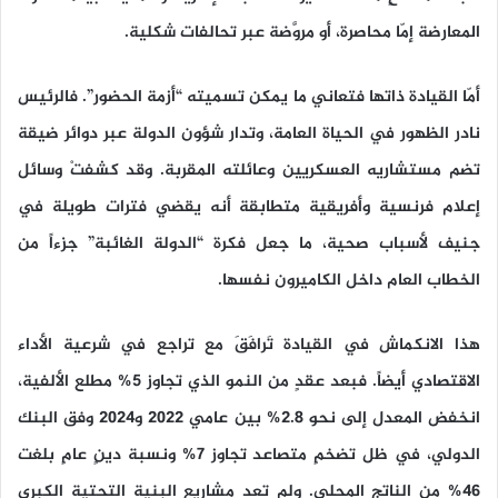
المعارضة إمّا محاصرة، أو مروَّضة عبر تحالفات شكلية.
أمّا القيادة ذاتها فتعاني ما يمكن تسميته “أزمة الحضور”. فالرئيس
نادر الظهور في الحياة العامة، وتدار شؤون الدولة عبر دوائر ضيقة
تضم مستشاريه العسكريين وعائلته المقربة. وقد كشفتْ وسائل
إعلام فرنسية وأفريقية متطابقة أنه يقضي فترات طويلة في
جنيف لأسباب صحية، ما جعل فكرة “الدولة الغائبة” جزءاً من
الخطاب العام داخل الكاميرون نفسها.
هذا الانكماش في القيادة تَرافَقَ مع تراجع في شرعية الأداء
الاقتصادي أيضاً. فبعد عقدٍ من النمو الذي تجاوز 5% مطلع الألفية،
انخفض المعدل إلى نحو 2.8% بين عامي 2022 و2024 وفق البنك
الدولي، في ظل تضخمٍ متصاعد تجاوز 7% ونسبة دينٍ عامٍ بلغت
46% من الناتج المحلي. ولم تعد مشاريع البنية التحتية الكبرى