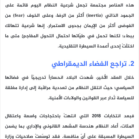
هذه العناصر مجتمعة تجعل شرعية النظام اليوم قائمة على
الجمود الذاتي (inertia)
أكثر من الرضا، وعلى
الخوف (fear)
من
الفوضى أكثر من الإيمان بجدوى الاستمرار. إنها شرعية تتهالك
ببطء؛ لكنها تحمل في طيّاتها احتمال التحول المفاجئ متى ما
اختلّتْ إحدى أعمدة السيطرة التقليدية.
2. تراجع الفضاء الديمقراطي
خلال العقد الأخير، شهدت البلاد انحساراً تدريجيّاً في فضائها
السياسي؛ حيث انتقل النظام من تعددية مراقَبة إلى إدارة مغلقة
للسياسة تُدار عبر القوانين والولاءات الأمنية.
فبعد انتخابات 2018 التي انتهتْ باحتجاجات واسعة واعتقال
المئات، أعاد النظام هندسة المشهد القانوني والإداري بما يضمن
السيطرة المسبقة على أيّ منافسة. فقد توسّعتْ صلاحيات وزارة