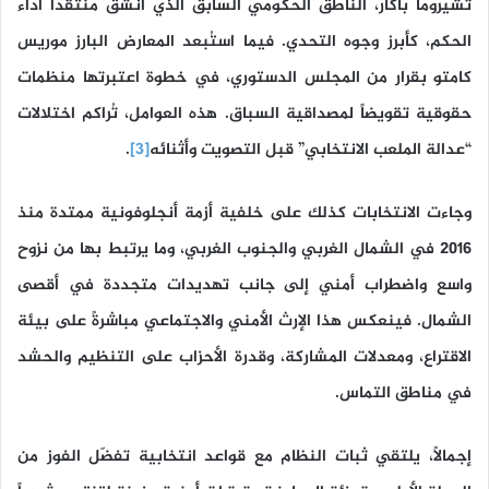
تشيروما باكار، الناطق الحكومي السابق الذي انشق منتقداً أداء
الحكم، كأبرز وجوه التحدي. فيما استُبعد المعارض البارز موريس
كامتو بقرار من المجلس الدستوري، في خطوة اعتبرتها منظمات
حقوقية تقويضاً لمصداقية السباق. هذه العوامل، تُراكم اختلالات
“
عدالة الملعب الانتخابي
” قبل التصويت وأثنائه
[3]
.
وجاءت الانتخابات كذلك على خلفية أزمة أنجلوفونية ممتدة منذ
2016 في الشمال الغربي والجنوب الغربي، وما يرتبط بها من نزوح
واسع واضطراب أمني إلى جانب تهديدات متجددة في أقصى
الشمال. فينعكس هذا الإرث الأمني والاجتماعي مباشرةً على بيئة
الاقتراع، ومعدلات المشاركة، وقدرة الأحزاب على التنظيم والحشد
في مناطق التماس.
إجمالًا، يلتقي ثبات النظام مع قواعد انتخابية تفضّل الفوز من