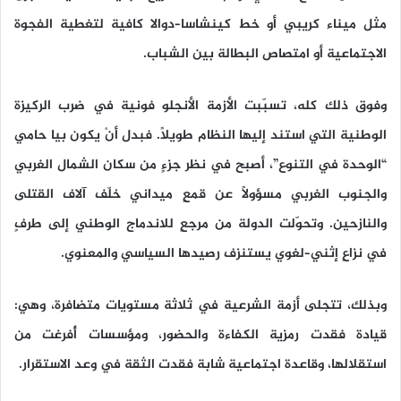
مثل ميناء كريبي أو خط كينشاسا–دوالا كافية لتغطية الفجوة
الاجتماعية أو امتصاص البطالة بين الشباب.
وفوق ذلك كله، تسبّبت الأزمة الأنجلو فونية في ضرب الركيزة
الوطنية التي استند إليها النظام طويلاً. فبدل أنْ يكون بيا حامي
“الوحدة في التنوع”، أصبح في نظر جزءٍ من سكان الشمال الغربي
والجنوب الغربي مسؤولًا عن قمعٍ ميداني خلّف آلاف القتلى
والنازحين. وتحوّلت الدولة من مرجعٍ للاندماج الوطني إلى طرفٍ
في نزاعٍ إثني–لغوي يستنزف رصيدها السياسي والمعنوي.
وبذلك، تتجلى أزمة الشرعية في ثلاثة مستويات متضافرة، وهي:
قيادة فقدت رمزية الكفاءة والحضور، ومؤسسات أُفرغت من
استقلالها، وقاعدة اجتماعية شابة فقدت الثقة في وعد الاستقرار.