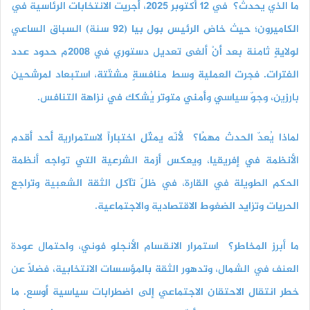
ما الذي يحدث؟
في 12 أكتوبر 2025، أُجريت الانتخابات الرئاسية في
الكاميرون؛ حيث خاض الرئيس بول بيا (92 سنة) السباق الساعي
لولايةٍ ثامنة بعد أنْ ألغى تعديل دستوري في 2008م حدود عدد
الفترات. فجرت العملية وسط منافسةٍ مشتّتة، استبعاد لمرشحين
بارزين، وجوّ سياسي وأمني متوتر يُشكك في نزاهة التنافس.
لماذا يُعدّ الحدث مهمًا؟
لأنّه يمثّل اختباراً لاستمرارية أحد أقدم
الأنظمة في إفريقيا، ويعكس أزمة الشرعية التي تواجه أنظمة
الحكم الطويلة في القارة، في ظلّ تآكل الثقة الشعبية وتراجع
الحريات وتزايد الضغوط الاقتصادية والاجتماعية.
ما أبرز المخاطر؟
استمرار الانقسام الأنجلو فوني، واحتمال عودة
العنف في الشمال، وتدهور الثقة بالمؤسسات الانتخابية، فضلًا عن
خطر انتقال الاحتقان الاجتماعي إلى اضطرابات سياسية أوسع. ما