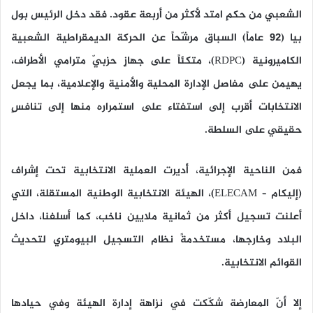
الشعبي من حكمٍ امتد لأكثر من أربعة عقود. فقد دخل الرئيس بول
بيا (92 عاماً) السباق مرشّحاً عن الحركة الديمقراطية الشعبية
الكاميرونية (RDPC)، متكئاً على جهازٍ حزبيّ مترامي الأطراف،
يهيمن على مفاصل الإدارة المحلية والأمنية والإعلامية، بما يجعل
الانتخابات أقرب إلى استفتاء على استمراره منها إلى تنافسٍ
حقيقي على السلطة.
فمن الناحية الإجرائية، أُديرت العملية الانتخابية تحت إشراف
(إليكام – ELECAM)، الهيئة الانتخابية الوطنية المستقلة، التي
أعلنت تسجيل أكثر من ثمانية ملايين ناخب، كما أسلفنا، داخل
البلاد وخارجها، مستخدمةً نظام التسجيل البيومتري لتحديث
القوائم الانتخابية.
إلا أنّ المعارضة شكّكت في نزاهة إدارة الهيئة وفي حيادها