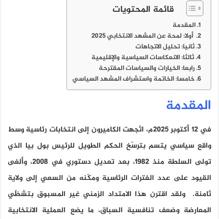
قائمة المحتويات
المقدمة
أولا: لمحة عن المشهد الانتخابي 2025
ثانيا: تحليل الاتجاهات
ثالثا: الانعكاسات السياسية والإقليمية
رابعا: الخيارات والسياسات المقترحة
خامسا: الخاتمة واستشراف المشهد السياسي
المقدمة
في 12 أكتوبر 2025م، اتّجهت الكاميرون إلى انتخابات رئاسية وسط
واقع سياسي يتسم بترسّخ الحكم الطويل للرئيس بول بيا الذي
تولى السلطة منذ 1982، بعد تعديل دستوري في 2008، وألغى
القيود على عدد الفترات الرئاسية ومكّنه من السعي إلى ولاية
ثامنة. ولقد اقترن هذا الامتداد الزمني غير المسبوق بتشظّي
المعارضة وضعف تنافسية السباق، ما يضع العملية الانتخابية