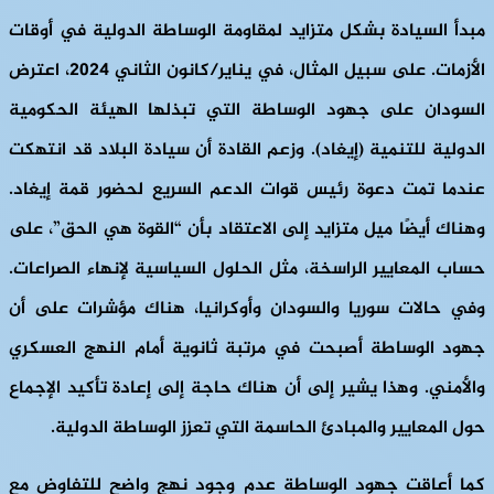
مبدأ السيادة بشكل متزايد لمقاومة الوساطة الدولية في أوقات
الأزمات. على سبيل المثال، في يناير/كانون الثاني 2024، اعترض
السودان على جهود الوساطة التي تبذلها الهيئة الحكومية
الدولية للتنمية (إيغاد). وزعم القادة أن سيادة البلاد قد انتهكت
عندما تمت دعوة رئيس قوات الدعم السريع لحضور قمة إيغاد.
وهناك أيضًا ميل متزايد إلى الاعتقاد بأن “القوة هي الحق”، على
حساب المعايير الراسخة، مثل الحلول السياسية لإنهاء الصراعات.
وفي حالات سوريا والسودان وأوكرانيا، هناك مؤشرات على أن
جهود الوساطة أصبحت في مرتبة ثانوية أمام النهج العسكري
والأمني. وهذا يشير إلى أن هناك حاجة إلى إعادة تأكيد الإجماع
حول المعايير والمبادئ الحاسمة التي تعزز الوساطة الدولية.
كما أعاقت جهود الوساطة عدم وجود نهج واضح للتفاوض مع