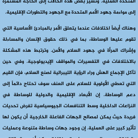
المتحدة العملية. وتشير بعض هذه الحالات إلى الحاجة المستمرة
إلى مواءمة جهود الأمم المتحدة مع الجهود والتطورات الإقليمية.
وهناك أيضاً اختلافات عندما يتعلق الأمر بالمبادئ الأساسية التي
تقوم عليها الوساطة، بما في ذلك حقوق الإنسان والمساءلة
وإشراك المرأة في جهود السلام والأمن. وترتبط هذه المشكلة
بالاختلافات في التفسيرات والمواقف الإيديولوجية. وفي حين
تآكل الإجماع الهش وراء الرؤية الليبرالية لصنع السلام، فإن القيم
التي تعطي الأولوية للسلام على العنف سوف تحتاج دائماً إلى
دعم الوساطة. إن الأبعاد الإقليمية والدولية للوساطة في
النزاعات الداخلية وسط التنافسات الجيوسياسية تفرض تحديات
فريدة حيث يمكن لمصالح الجهات الفاعلة الخارجية أن يكون لها
تأثير كبير على العملية. إن وجود جهات وساطة متنوعة وعمليات