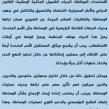
الاستعداد؛ الموافقة؛ الحياد؛ الشمول؛ الملكية الوطنية؛ القانون
الدولي والأطر المعيارية؛ التماسك والتنسيق والتكامل في جهود
الوساطة؛ واتفاقيات السلام الجيدة. من الضروري ضمان نزاهة
وحياد الجهات الفاعلة الرئيسية في الوساطة مثل الأمم المتحدة.
يعزز هذا الحياد موقف المنظمة ويعزز قوتها في أوقات
الاستقطاب. يجب أن يشجع ميثاق المستقبل الأمم المتحدة أيضًا
على الارتقاء إلى مستوى إمكاناتها من خلال تجاوز النهج الحذر
واتخاذ خطوات أكثر جرأة وإبداعًا.
ويمكن تحقيق ذلك من خلال اختيار مبعوثين متنوعين وقادرين،
والذين سيكون لهم تأثير مهم على نزاهة وحياد عمليات
الوساطة. ويجب أن يصاحب إعادة إرساء الإجماع بشأن الوساطة
إضفاء الطابع المؤسسي والدعم القوي لعمليات الوساطة. وهذا