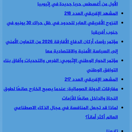
الأول من أغسطس حربا جديدة في إثيوبيا
المشهد الإفريقي العدد 218
النزوح الأفريقي العابر للحدود في ظل حراك 30 يونيو في
جنوب أفريقيا
مؤتمر رؤساء أركان الدفاع الأفارقة 2026 من التعاون الأمني
إلى السياسة الأمنية والاقتصادية معا
مؤتمر الحوار الوطني الإثيوبي: الفرص والتحديات وآفاق بناء
التوافق الوطني
المشهد الإفريقي العدد 217
مفارقات الدولة الصومالية: عندما يصبح الخارج صانعًا لطوق
النجاة والداخل صانعًا للأزمات
لماذا قد تجعل المنافسة في مجال الذكاء الاصطناعي
العالم أكثر أماناً؟
تابعنا