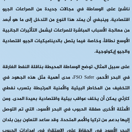
ناشئ على الوساطة في مجالات جديدة من الصراعات الجيو
اقتصادية. وينبغي أن يمتد هذا النوع من التدخل إلى ما هو أبعد
من معالجة الأسباب المباشرة للصراعات ليشمل التأثيرات الجانبية
الأوسع نطاقاً، وخاصة فيما يتصل بالديناميكيات الجيو اقتصادية
والجيو إيكولوجية.
على سبيل المثال، توضح الوساطة المحيطة بناقلة النفط الغارقة
في البحر الأحمر، FSO Safer، مدى أهمية مثل هذه الجهود في
التخفيف من المخاطر البيئية والأمنية المرتبطة بتسرب نفطي
كارثي يمكن أن يخلف عواقب بيئية واقتصادية بعيدة المدى. ومن
الأمثلة الأخرى صفقة الحبوب في البحر الأسود، التي تم التوصل
إليها بدعم من تركيا والأمم المتحدة. وقد ساعد التعاون بين بلدان
البحر الأسود في الحفاظ على الاستقرار في إمدادات الحبوب