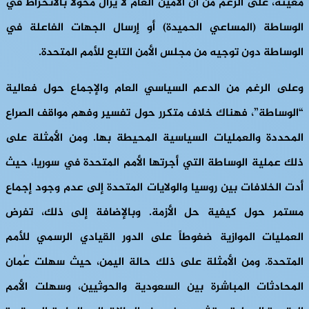
معينة، على الرغم من أن الأمين العام لا يزال مخولاً بالانخراط في
الوساطة (المساعي الحميدة) أو إرسال الجهات الفاعلة في
الوساطة دون توجيه من مجلس الأمن التابع للأمم المتحدة.
وعلى الرغم من الدعم السياسي العام والإجماع حول فعالية
“الوساطة”، فهناك خلاف متكرر حول تفسير وفهم مواقف الصراع
المحددة والعمليات السياسية المحيطة بها. ومن الأمثلة على
ذلك عملية الوساطة التي أجرتها الأمم المتحدة في سوريا، حيث
أدت الخلافات بين روسيا والولايات المتحدة إلى عدم وجود إجماع
مستمر حول كيفية حل الأزمة. وبالإضافة إلى ذلك، تفرض
العمليات الموازية ضغوطاً على الدور القيادي الرسمي للأمم
المتحدة. ومن الأمثلة على ذلك حالة اليمن، حيث سهلت عُمان
المحادثات المباشرة بين السعودية والحوثيين، وسهلت الأمم