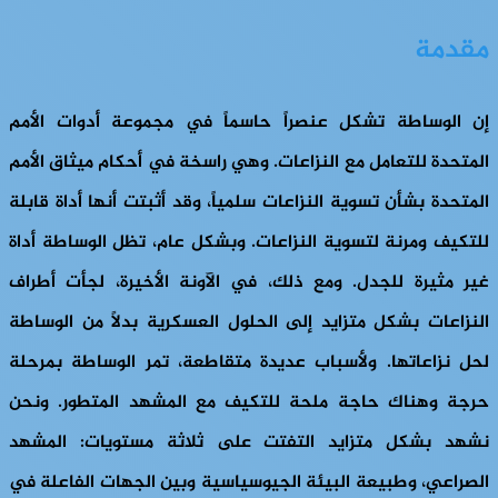
مقدمة
إن الوساطة تشكل عنصراً حاسماً في مجموعة أدوات الأمم
المتحدة للتعامل مع النزاعات. وهي راسخة في أحكام ميثاق الأمم
المتحدة بشأن تسوية النزاعات سلمياً، وقد أثبتت أنها أداة قابلة
للتكيف ومرنة لتسوية النزاعات. وبشكل عام، تظل الوساطة أداة
غير مثيرة للجدل. ومع ذلك، في الآونة الأخيرة، لجأت أطراف
النزاعات بشكل متزايد إلى الحلول العسكرية بدلاً من الوساطة
لحل نزاعاتها. ولأسباب عديدة متقاطعة، تمر الوساطة بمرحلة
حرجة وهناك حاجة ملحة للتكيف مع المشهد المتطور. ونحن
نشهد بشكل متزايد التفتت على ثلاثة مستويات: المشهد
الصراعي، وطبيعة البيئة الجيوسياسية وبين الجهات الفاعلة في