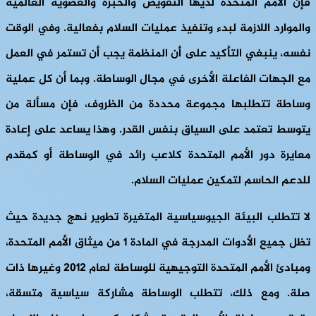
فإن الأمم المتحدة لديها التفويض والخبرة والعضوية العالمية
والموارد اللازمة لبدء وتنفيذ عمليات السلام بفعالية. وفي الوقت
نفسه، ينبغي التأكيد على أن المنظمة يجب أن تستمر في العمل
مع الجهات الفاعلة الأخرى في مجال الوساطة. وبما أن كل عملية
وساطة تتطلبها مجموعة محددة من الظروف، فإن مسألة من
يتوسط تعتمد على السياق بنفس القدر. وهذا يساعد على إعادة
معايرة دور الأمم المتحدة كلاعب رائد في الوساطة أو كمقدم
للدعم الحاسم لتمكين عمليات السلام.
لا تتطلب البيئة الجيوسياسية المتغيرة تطوير نهج جديدة حيث
تظل جميع الأدوات المدرجة في المادة 1 من ميثاق الأمم المتحدة،
ومبادئ الأمم المتحدة التوجيهية للوساطة لعام 2012 وغيرها ذات
صلة. ومع ذلك، تتطلب الوساطة مشاركة سياسية متسقة،