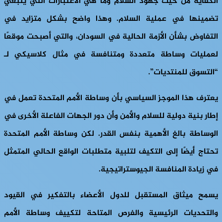
الكفاية من حيث جهود السلام وما هي الاعتبارات التي ينبغي
تضمينها في عملية السلام. وهذا واضح بشكل متزايد في
التفاوض بشأن الأزمة الحالية في السودان، والتي أصبحت موقعًا
لعمليات وساطة متعددة ومتنافسة في مثال كلاسيكي لـ
“التسوق للمنتديات”.
يعترف هذا الموجز السياسي بأن وساطة الأمم المتحدة تعمل في
إطار بنية دولية للسلام والأمن وأن دور الجهات الفاعلة الأخرى في
الوساطة بالغ الأهمية بنفس القدر. لكن وساطة الأمم المتحدة
تحتاج أيضًا إلى التكيف لتلبية متطلبات الواقع الحالي المتمثل
في زيادة المنافسة الجيوستراتيجية.
يسمح ميثاق المستقبل للدول الأعضاء بالتفكير في القيود
والتحديات الرئيسية والفرص المتاحة لتكييف وساطة الأمم