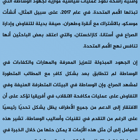
وأمنية راسخة تقود عمليات سياسية موازية لجهود الوساطة التي
تبذلها الأمم المتحدة. في عام 2017، على سبيل المثال، أنشأت
موسكو، بالاشتراك مع أنقرة وطهران، صيغة بديلة للتفاوض وإدارة
الصراع في أستانا، كازاخستان، والتي اعتقد بعض الباحثين أنها
تنافس نهج الأمم المتحدة.
إن الجهود المبذولة لتعزيز المعرفة والمهارات والكفاءات في
الوساطة لم تتطابق بعد بشكل كافٍ مع المطالب المتطورة
لمشهد الصراع. وإن الوساطة في البيئات المتطرفة العنيفة وفي
التفاوض على عمليات مكافحة الانقلاب في أفريقيا تؤكد على أن
الافتقار إلى الدعم من جميع الأطراف يظل يشكل تحديًا رئيسيًا
على الرغم من التقدم في تقنيات وأساليب الوساطة. تشير هذه
العوامل إلى أن مثل هذه الأزمات لا يمكن حلها من خلال الخبرة في