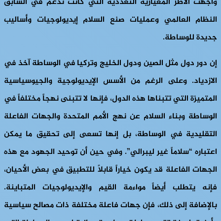
واجهت الأطر المعيارية التعددية التي كانت تدعم في السابق
النظام العالمي وعمليات صنع السلام إيديولوجيات وأساليب
جديدة للوساطة.
إن دور دول مثل الصين ودول الخليج وتركيا في الوساطة آخذ في
الازدياد. وعلى الرغم من الأسس الإيديولوجية والجيوسياسية
المتميزة التي تتبناها هذه الدول، فإنها لا تتبنى نهجاً مختلفاً في
الوساطة وبناء السلام عن نهج الأمم المتحدة والجهات الفاعلة
التقليدية في الوساطة، بل إنها تسعى إلى تحقيق ما يمكن
اعتباره “سلاماً غير ليبرالي”. وفي حين أن توحيد الجهود مع هذه
الجهات الفاعلة قد يكون خياراً قابلاً للتطبيق في بعض الأحيان،
فإنه يتطلب أيضاً مواءمة القيم والإيديولوجيات المتباينة.
بالإضافة إلى ذلك، فإن جهات فاعلة مختلفة ذات مصالح سياسية