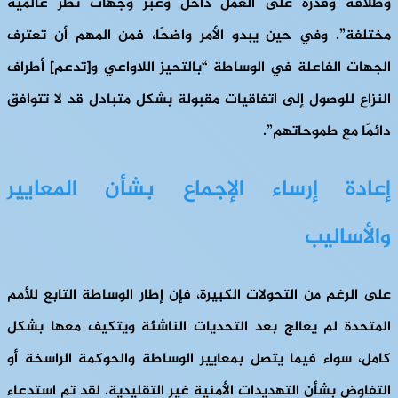
وطلاقة وقدرة على العمل داخل وعبر وجهات نظر عالمية
مختلفة”. وفي حين يبدو الأمر واضحًا، فمن المهم أن تعترف
الجهات الفاعلة في الوساطة “بالتحيز اللاواعي و[تدعم] أطراف
النزاع للوصول إلى اتفاقيات مقبولة بشكل متبادل قد لا تتوافق
دائمًا مع طموحاتهم”.
إعادة إرساء الإجماع بشأن المعايير
والأساليب
على الرغم من التحولات الكبيرة، فإن إطار الوساطة التابع للأمم
المتحدة لم يعالج بعد التحديات الناشئة ويتكيف معها بشكل
كامل، سواء فيما يتصل بمعايير الوساطة والحوكمة الراسخة أو
التفاوض بشأن التهديدات الأمنية غير التقليدية. لقد تم استدعاء