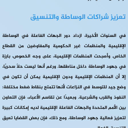
تعزيز شراكات الوساطة والتنسيق
في السنوات الأخيرة، ازداد دور الجهات الفاعلة في الوساطة
الإقليمية والمنظمات غير الحكومية والمفاوضين من القطاع
الخاص. وأصبحت المنظمات الإقليمية، على وجه الخصوص، بارزة
في جهود الوساطة داخل مناطقها. ورغم أنها ليست حلاً سحريًا،
إلا أن المنظمات الإقليمية ودون الإقليمية يمكن أن تكون في
وضع جيد للتوسط في النزاعات لأنها تتمتع بنقاط ضغط مختلفة:
النفوذ والقرب والشرعية. وبعيدًا عن تقاسم الأعباء، فإن التعاون
بين الأمم المتحدة والجهات الفاعلة الإقليمية لديه إمكانات كبيرة
لتعزيز فعالية جهود الوساطة. ومع ذلك، فإن بعض القضايا تعيق