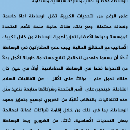
الوساطة فقط وتتطلب مشاركة سياسية مستدامة.
على الرغم من التحديات الكبيرة، تظل الوساطة أداة حاسمة
وفعالة محتملة. ومع ذلك، هناك حاجة ملحة للأمم المتحدة
كمؤسسة ودولها الأعضاء لتعزيز أهمية الوساطة من خلال تكييف
الأساليب مع الحقائق الحالية. يجب على المشاركين في الوساطة
أيضًا أن يسعوا جاهدين لتحقيق نتائج مستدامة طويلة الأجل بدلاً
من الانخراط فقط في الوساطة المعاملاتية. أولاً، في حين كان
هناك تحول عام – مؤقتًا على الأقل – عن اتفاقيات السلام
الشاملة، فيتعين على الأمم المتحدة وشركائها متابعة تنفيذ مثل
هذه الاتفاقيات بانتظام. ثانيًا، من الضروري توسيع وتعزيز جهود
الوساطة، بما في ذلك من خلال إقامة شراكات فعالة لمعالجة
بعض التحديات الأساسية. ثالثا، من الضروري ربط الوساطة