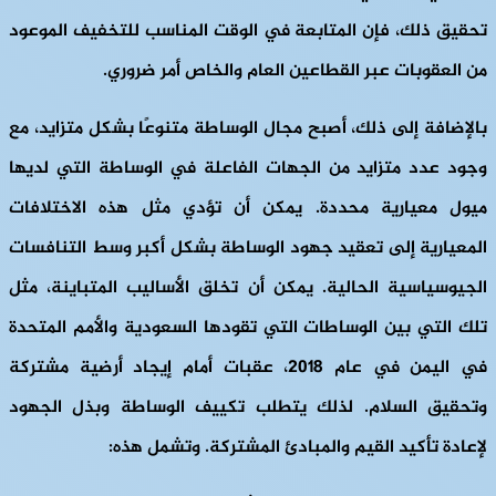
تحقيق ذلك، فإن المتابعة في الوقت المناسب للتخفيف الموعود
من العقوبات عبر القطاعين العام والخاص أمر ضروري.
بالإضافة إلى ذلك، أصبح مجال الوساطة متنوعًا بشكل متزايد، مع
وجود عدد متزايد من الجهات الفاعلة في الوساطة التي لديها
ميول معيارية محددة. يمكن أن تؤدي مثل هذه الاختلافات
المعيارية إلى تعقيد جهود الوساطة بشكل أكبر وسط التنافسات
الجيوسياسية الحالية. يمكن أن تخلق الأساليب المتباينة، مثل
تلك التي بين الوساطات التي تقودها السعودية والأمم المتحدة
في اليمن في عام 2018، عقبات أمام إيجاد أرضية مشتركة
وتحقيق السلام. لذلك يتطلب تكييف الوساطة وبذل الجهود
لإعادة تأكيد القيم والمبادئ المشتركة. وتشمل هذه: