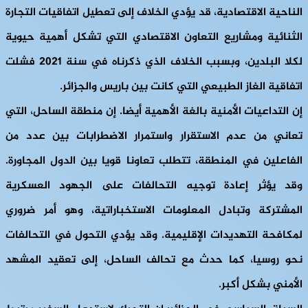
الناحية الاقتصادية، قد يؤدي الخلاف إلى تعطيل اتفاقيات التجارة
الثنائية ومشاريع التعاون الاقتصادي التي تشكل أهمية حيوية
لكلا البلدين، وبسبب الخلاف الذي ذكرناه في سنة 2021 فشلت
اتفاقية الغاز الطبيعي التي كانت بين باريس والجزائر.
إن التداعيات الأمنية بالغة الأهمية أيضا. إن منطقة الساحل، التي
تعاني من عدم الاستقرار واستمرار الاضطرابات بين عدد من
الفاعلين في المنطقة، تتطلب تعاونا قويا بين الدول المجاورة.
وقد يؤثر إعادة توجيه التحالفات على الجهود العسكرية
المشتركة وتبادل المعلومات الاستخباراتية، وهو أمر ضروري
لمكافحة التهديدات الإقليمية. وقد يؤدي التحول في التحالفات
نحو روسيا، كما حدث مع تحالف الساحل، إلى تعقيد المشهد
الأمني ​​بشكل أكبر.