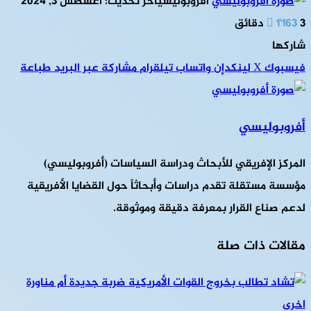
أفروبوليسي
آخر تحديث: أغسطس 3, 2024
3 دقائق
1٬163
شاركها
فيسبوك
‫X
لينكدإن
واتساب
تيلقرام
مشاركة عبر البريد
طباعة
أفروبوليسي
المركز الإفريقي للأبحاث ودراسة السياسات (أفروبوليسي)
مؤسسة مستقلة تقدم دراسات وأبحاثاً حول القضايا الأفريقية
لدعم صناع القرار بمعرفة دقيقة وموثوقة.
مقالات ذات صلة