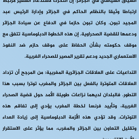
السياق السياسي في الجزائر: إن التحرك لاستدعاء السفير مرتبط
ارتباطا وثيقا بالنظام الحاكم في الجزائر وإدارة الرئيس عبد
المجيد تبون. وكان تبون حازما في الدفاع عن سيادة الجزائر
ودعمها للقضية الصحراوية. إن هذه الخطوة الدبلوماسية تتفق مع
موقف حكومته بشأن الحفاظ على موقف حازم ضد النفوذ
الاستعماري الجديد ودعم تقرير المصير للصحراء الغربية.
التداعيات على العلاقات الجزائرية المغربية: من المرجح أن تزداد
العلاقات المتوترة بالفعل بين الجزائر والمغرب توترا بسبب هذا
التطور. فالبلدان لديهما نزاعات طويلة الأمد حول قضية الصحراء
الغربية، وتأييد فرنسا لخطة المغرب يؤدي إلى تفاقم هذه
التوترات. وقد تؤدي هذه الأزمة الدبلوماسية إلى زيادة العداء
وتقليل التعاون بين الجزائر والمغرب، مما يؤثر على الاستقرار