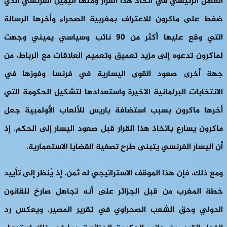
العامل الرئيسي في اتخاذ هذا القرار ومنها اليمين الفرنسي الذي
ضغط على ماكرون للاعتراف بمغربية الصحراء وأخرها الرسالة
التي وقع عليها أكثر من 90 نائب وسياسي يميني وجهت
لماكرون تدعوه إلى مزيد تعميق وتعميم العلاقات مع الرباط، من
جهة أخرى صعود القوى اليسارية في فرنسا وفوزها في
الانتخابات البرلمانية الاخيرة واستعدادها لتشكيل الحكومة التي
أخرها ماكرون بسبب استضافة باريس للألعاب الأولمبية جعل
ماكرون يسارع باتخاذ هذا القرار قبل صعود اليسار إلى الحكم. إذ
أن اليسار الفرنسي يتبنى طرح تصفية القضايا الاستعمارية.
ومع ذلك، فإن هذا الموقف الاستراتيجي له ثمن. إذ يُنظر إلى تأييد
خطة المغرب من قبل الجزائر على أنه تجاهل صارخ للقانون
الدولي وحق الشعب الصحراوي في تقرير المصير. ويعكس رد