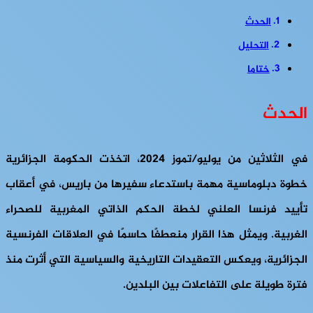
الحدث
التحليل
ختاما
الحدث
في الثلاثين من يوليو/تموز 2024، اتخذت الحكومة الجزائرية
خطوة دبلوماسية مهمة باستدعاء سفيرها من باريس، في أعقاب
تأييد فرنسا العلني لخطة الحكم الذاتي المغربية للصحراء
الغربية. ويمثل هذا القرار منعطفًا حاسمًا في العلاقات الفرنسية
الجزائرية، ويعكس التعقيدات التاريخية والسياسية التي أثرت منذ
فترة طويلة على التفاعلات بين البلدين.