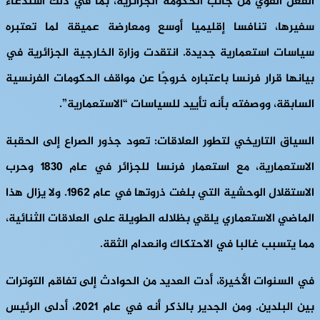
الفعل القوي من جانب الحكومة الجزائرية، بما في ذلك استدعاء
سفيرها، تنافسا إقليميا أوسع ومعارضة عميقة لما تعتبره
سياسات استعمارية جديدة. انتقدت وزارة الخارجية الجزائرية في
بيانها قرار فرنسا باعتباره خروجًا عن مواقف الحكومات الفرنسية
السابقة، ووصفته بأنه تأييد للسياسات “الاستعمارية”.
السياق التاريخي لتطور العلاقات: تعود جذور الصراع إلى الحقبة
الاستعمارية، مع استعمار فرنسا للجزائر في عام 1830 وحرب
الاستقلال الوحشية التي بلغت ذروتها في عام 1962. ولا يزال هذا
الماضي الاستعماري يلقي بظلاله الطويلة على العلاقات الثنائية،
مما يتسبب غالبا في الاحتكاك وانعدام الثقة.
في السنوات الأخيرة، أدت العديد من الحوادث إلى تفاقم التوترات
بين البلدين. ومن الجدير بالذكر أنه في عام 2021، أدلى الرئيس