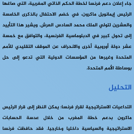
جاء إعلان دعم فرنسا لخطة الحكم الذاتي المغربية، التي صاغها
الرئيس إيمانويل ماكرون، في خضم الاحتفال بالذكرى الخامسة
والعشرين لتولي الملك محمد السادس العرش. ويشير هذا التأييد
إلى تحول كبير في الدبلوماسية الفرنسية، والتوافق مع خمسة
عشر دولة أوروبية أخرى والانحراف عن الموقف التقليدي للأمم
المتحدة وغيرها من المؤسسات الدولية التي تدعو إلى حل
بوساطة الأمم المتحدة.
التحليل
التداعيات الاستراتيجية لقرار فرنسا: يمكن النظر إلى قرار الرئيس
ماكرون بدعم خطة المغرب من خلال عدسة الحسابات
الاستراتيجية والسياسية داخليا وخارجيا. فقد حافظت فرنسا