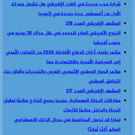
شرارة حرب جديدة في القرن الإفريقي هل تشعل معركة
الأول من أغسطس حربا جديدة في إثيوبيا
المشهد الإفريقي العدد 218
النزوح الأفريقي العابر للحدود في ظل حراك 30 يونيو في
جنوب أفريقيا
مؤتمر رؤساء أركان الدفاع الأفارقة 2026 من التعاون الأمني
إلى السياسة الأمنية والاقتصادية معا
مؤتمر الحوار الوطني الإثيوبي: الفرص والتحديات وآفاق بناء
التوافق الوطني
المشهد الإفريقي العدد 217
مفارقات الدولة الصومالية: عندما يصبح الخارج صانعًا لطوق
النجاة والداخل صانعًا للأزمات
لماذا قد تجعل المنافسة في مجال الذكاء الاصطناعي
العالم أكثر أماناً؟