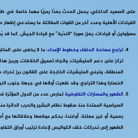
على الصعيد الداخلي، يحمل الحدث بعدًا رمزيًا مهما خاصة في ظل
القيادات الأهلية وعدد آخر من القوات المقاتلة ما يستدعي إظهار 
مسؤولين أو قيادات، يعزز صورة “الندّية” مع قيادة الجيش. كما قد 
تراجع مساحة الحلفاء وخطوط الإمداد
:
ما لا يخفى على المتابع
تركز على دعم المليشيات، واتجاه تعميق الخلافات، ويبرز هذا
المنطقة، وتبني المليشيات الخارجة على القانون برز تحرك د
الخسارة وهذا التراجع، وقد ظهرت أولاها في جبهة جنوب النيل ا
الظهور والمسارات التفاوضية
تمارس عدد من الدول المؤثرة في
السياسية الممتدة منذ سقوط نظام البشير والحرب الدائرة من
رسمية أو غير معلنة. أوغندا، بحكم موقعها وعلاقاتها مع أطر
الظهور إلى تحركات خلف الكواليس لإعادة ترتيب أوراق التفا