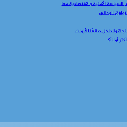
التوافق الوطني
جاة والداخل صانعًا للأزمات
ر أماناً؟