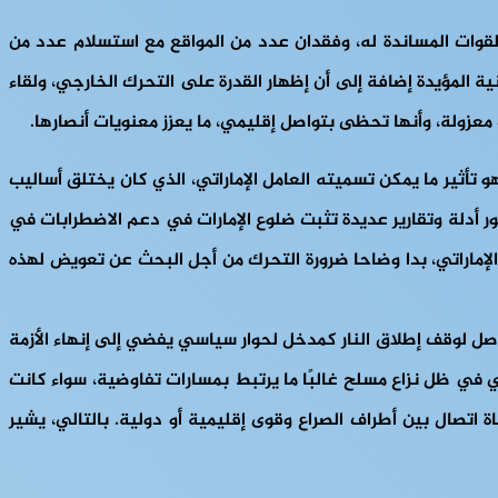
لقوات المساندة له، وفقدان عدد من المواقع مع استسلام عدد من
 المؤيدة إضافة إلى أن إظهار القدرة على التحرك الخارجي، ولقاء
معزولة، وأنها تحظى بتواصل إقليمي، ما يعزز معنويات أنصارها.
و تأثير ما يمكن تسميته العامل الإماراتي، الذي كان يختلق أساليب
ر أدلة وتقارير عديدة تثبت ضلوع الإمارات في دعم الاضطرابات في
الإماراتي، بدا وضاحا ضرورة التحرك من أجل البحث عن تعويض لهذه
وصل لوقف إطلاق النار كمدخل لحوار سياسي يفضي إلى إنهاء الأزمة
 في ظل نزاع مسلح غالبًا ما يرتبط بمسارات تفاوضية، سواء كانت
 اتصال بين أطراف الصراع وقوى إقليمية أو دولية. بالتالي، يشير