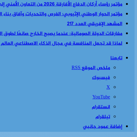
مؤتمر رؤساء أركان الدفاع الأفارقة 2026 من التعاون الأمني إلى السياسة الأمنية والاقتصادية معا
مؤتمر الحوار الوطني الإثيوبي: الفرص والتحديات وآفاق بناء 
المشهد الإفريقي العدد 217
مفارقات الدولة الصومالية: عندما يصبح الخارج صانعًا لطوق الن
لماذا قد تجعل المنافسة في مجال الذكاء الاصطناعي العالم أكث
تابعنا
ملخص الموقع RSS
فيسبوك
‫X
‫YouTube
انستقرام
تيلقرام
إضافة عمود جانبي