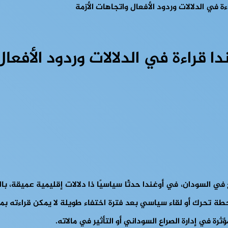
في الدلالات وردود الأفعال واتجاهات الأزمة
قراءة في الدلالات وردود الأفعال 
ي السودان، في أوغندا حدثًا سياسيًا ذا دلالات إقليمية عميقة، با
يع في أبريل 2023. فاختيار أوغندا كمحطة تحرك أو لقاء سياسي بعد فترة اختفاء طويلة لا
ثرة في إدارة الصراع السوداني أو التأثير في مالاته.