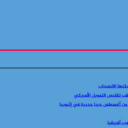
مكنها الانسحاب
قب تقليص التمويل الأمريكي
 من أغسطس حربا جديدة في إثيوبيا