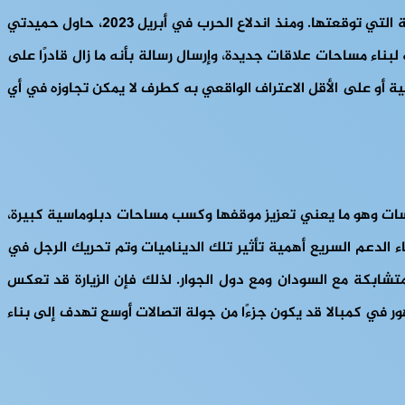
والفظائع التي ارتكبتها في مختلف المناطق السودانية أما العالم حاصرت الدعم السريع وحاضنته السياسية ولم تجد سرديته الاستجابة التي توقعتها. ومنذ اندلاع الحرب في أبريل 2023، حاول حميدتي
بناء مساحات علاقات جديدة، وإرسال رسالة بأنه ما زال قادرًا على
ة أو على الأقل الاعتراف الواقعي به كطرف لا يمكن تجاوزه في أي
سسات وهو ما يعني تعزيز موقفها وكسب مساحات دبلوماسية كبيرة،
 الدعم السريع أهمية تأثير تلك الديناميات وتم تحريك الرجل في
 متشابكة مع السودان ومع دول الجوار. لذلك فإن الزيارة قد تعكس
ر في كمبالا قد يكون جزءًا من جولة اتصالات أوسع تهدف إلى بناء