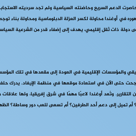
ه في أوغندا محاولة لكسر العزلة الدبلوماسية ومحاولة بناء توجه ل
لى دولة ذات ثقل إقليمي، يهدف إلى إضفاء قدر من الشرعية السياسي
إفريقي والمؤسسات الإقليمية في العودة إلى مقعدها في تلك المؤ
د نجحت حتى الآن في استعادة موقعها في منظمة الإيغاد. يدرك حلفاء
التقارير. وتُعد أوغندا لاعبًا مهمًا في شرق إفريقيا، ولها علاقات
د؟ أم تميل إلى دعم أحد الطرفين؟ أم تسعى للعب دور وساطة؟ الظهو