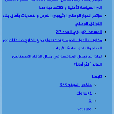
إلى السياسة الأمنية والاقتصادية معا
مؤتمر الحوار الوطني الإثيوبي: الفرص والتحديات وآفاق بناء
التوافق الوطني
المشهد الإفريقي العدد 217
مفارقات الدولة الصومالية: عندما يصبح الخارج صانعًا لطوق
النجاة والداخل صانعًا للأزمات
لماذا قد تجعل المنافسة في مجال الذكاء الاصطناعي
العالم أكثر أماناً؟
تابعنا
ملخص الموقع RSS
فيسبوك
‫X
‫YouTube