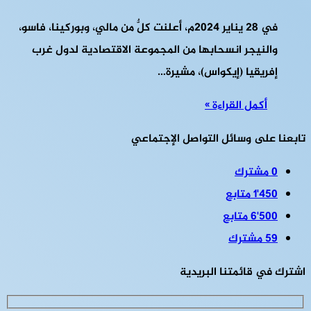
في 28 يناير 2024م، أعلنت كلٌّ من مالي، وبوركينا، فاسو،
والنيجر انسحابها من المجموعة الاقتصادية لدول غرب
إفريقيا (إيكواس)، مشيرة…
أكمل القراءة »
تابعنا على وسائل التواصل الإجتماعي
0
مشترك
1٬450
متابع
6٬500
متابع
59
مشترك
اشترك في قائمتنا البريدية