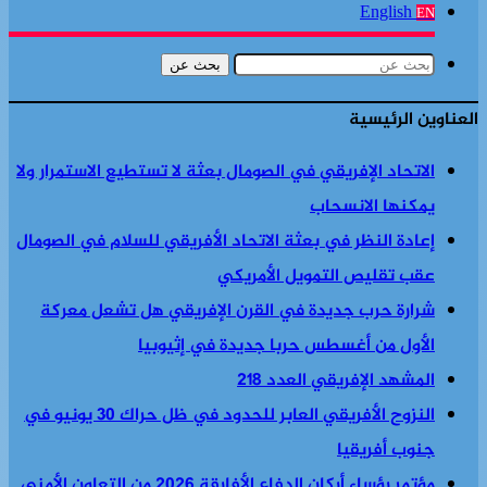
English
EN
بحث عن
العناوين الرئيسية
الاتحاد الإفريقي في الصومال بعثة لا تستطيع الاستمرار ولا
يمكنها الانسحاب
إعادة النظر في بعثة الاتحاد الأفريقي للسلام في الصومال
عقب تقليص التمويل الأمريكي
شرارة حرب جديدة في القرن الإفريقي هل تشعل معركة
الأول من أغسطس حربا جديدة في إثيوبيا
المشهد الإفريقي العدد 218
النزوح الأفريقي العابر للحدود في ظل حراك 30 يونيو في
جنوب أفريقيا
مؤتمر رؤساء أركان الدفاع الأفارقة 2026 من التعاون الأمني