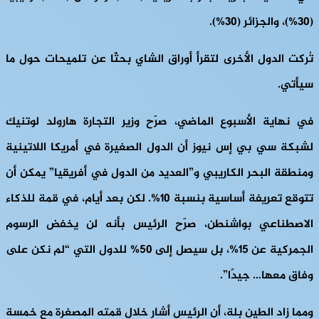
(30%)، والجزائر (30%).
تُركت الدول الأخرى لتقرأ أوراق الشاي بحثًا عن تلميحات حول ما
سيأتي.
في نهاية الأسبوع الماضي، صرّح وزير التجارة هارولد لوتنيك
لشبكة سي بي إس نيوز أن الدول الصغيرة في أمريكا اللاتينية
ومنطقة البحر الكاريبي و”العديد من الدول في أفريقيا” يمكن أن
تتوقع تعريفة أساسية بنسبة 10%. لكن بعد أيام، في قمة للذكاء
الاصطناعي بواشنطن، صرّح الرئيس بأنه لن يخفض الرسوم
الجمركية عن 15%، بل سيصل إلى 50% للدول التي “لم نكن على
وفاق معها… جيدًا”.
ومما زاد الطين بلة، أن الرئيس أشار خلال قمته المصغرة مع خمسة