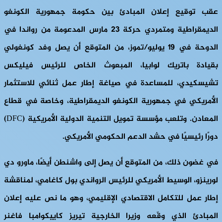
عقب توقيع إعلان المبادئ بين حكومة جمهورية الكونغو
الديمقراطية ومتمردي حركة 23 مارس المدعومة من رواندا في
الدوحة في 19 يوليو/تموز، من المتوقع أن يصل وفد كونغولي
بقيادة باتريك لوابيا، المبعوث الخاص للرئيس فيليكس
تشيسكيدي، للمساعدة في صياغة إطار عمل ثنائي للاستثمار
الأمريكي في جمهورية الكونغو الديمقراطية، وخاصة في قطاع
المعادن. وتلعب مؤسسة تمويل التنمية الدولية الأمريكية (DFC)
دورًا رئيسيًا في حشد الدعم الحكومي الأمريكي.
في غضون ذلك، من المتوقع أن يصل إلى واشنطن أيضًا، ماورو دي
لورينزو، الوسيط الأمريكي للرئيس الرواندي بول كاغامي، لمناقشة
إطار عمل للتكامل الاقتصادي الإقليمي، وهو ما نص عليه إعلان
المبادئ الذي وقّعه وزيرا الخارجية تيريز كاييكوامبا فاغنر