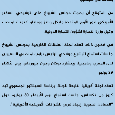
من المتوقع أن يصوت مجلس الشيوخ على ترشيحي السفير
الأمريكي لدى الأمم المتحدة مايكل والتز وويليام كيميت لمنصب
وكيل وزارة التجارة لشؤون التجارة الدولية.
في غضون ذلك، تعقد لجنة العلاقات الخارجية بمجلس الشيوخ
جلسات استماع لترشيح مرشحي الرئيس ترامب لمنصبي السفيرين
لدى المغرب وناميبيا، ريتشارد بوكان وجون جيوردانو، يوم الثلاثاء
29 يوليو.
تعقد لجنة أفريقيا التابعة للجنة، برئاسة السيناتور الجمهوري تيد
كروز من تكساس، جلسة استماع يوم الأربعاء 30 يوليو، حول
“المعادن الحيوية: إيجاد فرص للشراكات الأمريكية الأفريقية”.