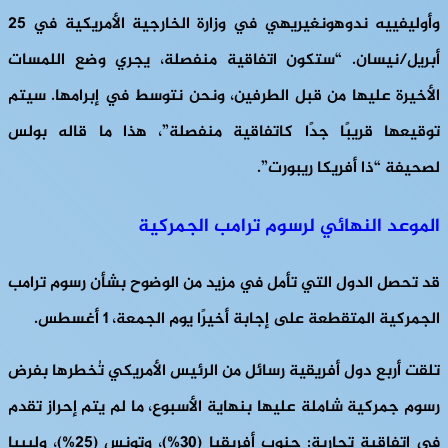
وأوليفييه ندوهونغيريهي في وزارة الخارجية الأمريكية في 25
أبريل/نيسان. “ستكون اتفاقية منفصلة، يجري وضع اللمسات
الأخيرة عليها من قبل الطرفين، ونحن نتوسط في إبرامها. سيتم
توقيعها قريبًا جدًا كاتفاقية منفصلة”، هذا ما قاله بولس
لصحيفة “ذا أفريكا ريبورت”.
الموعد النهائي لرسوم ترامب الجمركية
قد تحصل الدول التي تأمل في مزيد من الوضوح بشأن رسوم ترامب
الجمركية المتقطعة على إجابة أخيرًا يوم الجمعة، 1 أغسطس.
تلقت أربع دول أفريقية رسائل من الرئيس الأمريكي تُخطرها بفرض
رسوم جمركية شاملة عليها بنهاية الأسبوع، ما لم يتم إحراز تقدم
في اتفاقية تجارية: جنوب أفريقيا (30%)، وتونس (25%)، وليبيا