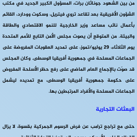
من بين الشهود جوناثان برات، المسؤول الكبير الجديد في مكتب
الشؤون الأفريقية بعد تقاعد تروي فيتريل، وسكوت وودارد، القائم
بأعمال نائب مساعد وزير الخارجية للنمو الاقتصادي والطاقة
والبيئة. من المتوقع أن يصوت مجلس الأمن التابع للأمم المتحدة
يوم الثلاثاء، 29 يوليو/تموز، على تمديد العقوبات المفروضة على
الجماعات المسلحة في جمهورية أفريقيا الوسطى. وكان المجلس
قد صوّت بالإجماع العام الماضي على رفع حظر الأسلحة المفروض
على حكومة جمهورية أفريقيا الوسطى، مع تمديده ليشمل
الجماعات المسلحة والأفراد المرتبطين بها.
البعثات التجارية
حتى مع تراجع ترامب عن فرض الرسوم الجمركية بقسوة، لا يزال