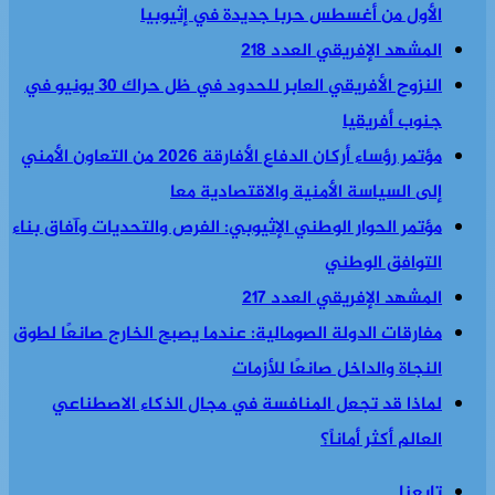
الأول من أغسطس حربا جديدة في إثيوبيا
المشهد الإفريقي العدد 218
النزوح الأفريقي العابر للحدود في ظل حراك 30 يونيو في
جنوب أفريقيا
مؤتمر رؤساء أركان الدفاع الأفارقة 2026 من التعاون الأمني
إلى السياسة الأمنية والاقتصادية معا
مؤتمر الحوار الوطني الإثيوبي: الفرص والتحديات وآفاق بناء
التوافق الوطني
المشهد الإفريقي العدد 217
مفارقات الدولة الصومالية: عندما يصبح الخارج صانعًا لطوق
النجاة والداخل صانعًا للأزمات
لماذا قد تجعل المنافسة في مجال الذكاء الاصطناعي
العالم أكثر أماناً؟
تابعنا