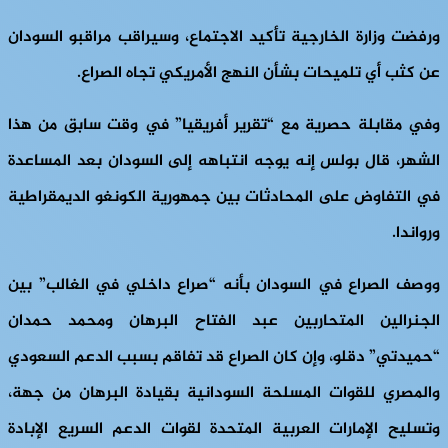
ورفضت وزارة الخارجية تأكيد الاجتماع، وسيراقب مراقبو السودان
عن كثب أي تلميحات بشأن النهج الأمريكي تجاه الصراع.
وفي مقابلة حصرية مع “تقرير أفريقيا” في وقت سابق من هذا
الشهر، قال بولس إنه يوجه انتباهه إلى السودان بعد المساعدة
في التفاوض على المحادثات بين جمهورية الكونغو الديمقراطية
ورواندا.
ووصف الصراع في السودان بأنه “صراع داخلي في الغالب” بين
الجنرالين المتحاربين عبد الفتاح البرهان ومحمد حمدان
“حميدتي” دقلو، وإن كان الصراع قد تفاقم بسبب الدعم السعودي
والمصري للقوات المسلحة السودانية بقيادة البرهان من جهة،
وتسليح الإمارات العربية المتحدة لقوات الدعم السريع الإبادة