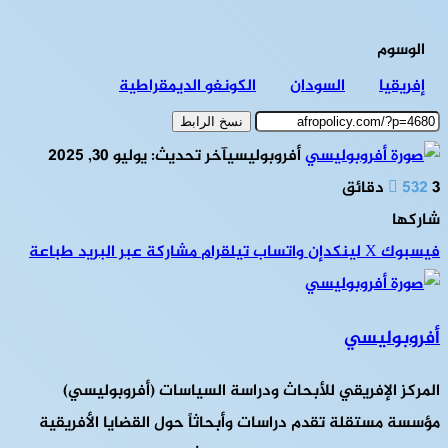
الوسوم
إفريقيا
السودان
الكونغو الديمقراطية
نسخ الرابط
أفروبوليسي
آخر تحديث: يوليو 30, 2025
3 دقائق
532
شاركها
فيسبوك
‫X
لينكدإن
واتساب
تيلقرام
مشاركة عبر البريد
طباعة
أفروبوليسي
المركز الإفريقي للأبحاث ودراسة السياسات (أفروبوليسي)
مؤسسة مستقلة تقدم دراسات وأبحاثاً حول القضايا الأفريقية