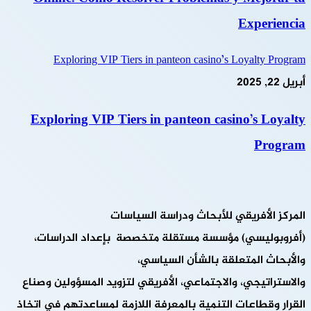
Experiencia
Exploring VIP Tiers in panteon casino’s Loyalty Program
أبريل 22, 2025
Exploring VIP Tiers in panteon casino’s Loyalty
Program
المركز الأفريقي للأبحاث ودراسة السياسات
(أفروبوليسي) مؤسسة مستقلة متخصصة بإعداد الدراسات،
والأبحاث المتعلقة بالشأن السياسي،
والاستراتيجي، والاجتماعي، الأفريقي لتزويد المسؤولين وصناع
القرار وقطاعات التنمية بالمعرفة اللازمة لمساعدتهم في اتخاذ