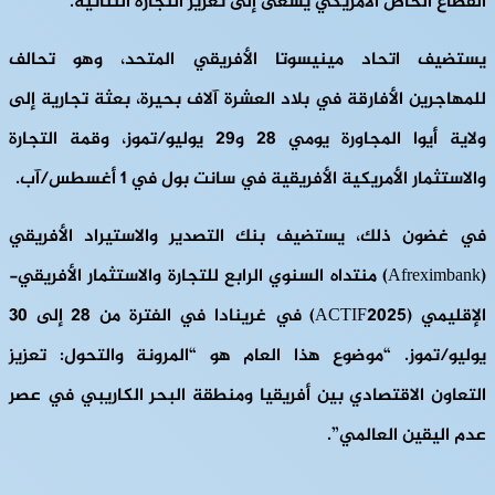
القطاع الخاص الأمريكي يسعى إلى تعزيز التجارة الثنائية.
يستضيف اتحاد مينيسوتا الأفريقي المتحد، وهو تحالف
للمهاجرين الأفارقة في بلاد العشرة آلاف بحيرة، بعثة تجارية إلى
ولاية أيوا المجاورة يومي 28 و29 يوليو/تموز، وقمة التجارة
والاستثمار الأمريكية الأفريقية في سانت بول في 1 أغسطس/آب.
في غضون ذلك، يستضيف بنك التصدير والاستيراد الأفريقي
(Afreximbank) منتداه السنوي الرابع للتجارة والاستثمار الأفريقي-
الإقليمي (ACTIF2025) في غرينادا في الفترة من 28 إلى 30
يوليو/تموز. “موضوع هذا العام هو “المرونة والتحول: تعزيز
التعاون الاقتصادي بين أفريقيا ومنطقة البحر الكاريبي في عصر
عدم اليقين العالمي”.