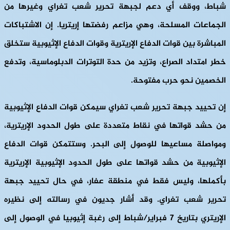
شباط، ووقف أي دعم لجبهة تحرير شعب تغراي وغيرها من
الجماعات المسلحة، وهي مزاعم رفضتها إريتريا. إن الاشتباكات
المباشرة بين قوات الدفاع الإريترية وقوات الدفاع الإثيوبية ستخلق
خطر امتداد الصراع، وتزيد من حدة التوترات الدبلوماسية، وتدفع
الخصمين نحو حرب مفتوحة.
إن تحييد جبهة تحرير شعب تغراي سيمكن قوات الدفاع الإثيوبية
من حشد قواتها في نقاط متعددة على طول الحدود الإريترية،
ومواصلة مساعيها للوصول إلى البحر. وستتمكن قوات الدفاع
الإثيوبية من حشد قواتها على طول الحدود الإثيوبية الإريترية
بأكملها، وليس فقط في منطقة عفار، في حال تحييد جبهة
تحرير شعب تغراي. وقد أشار جديون في رسالته إلى نظيره
الإريتري بتاريخ 7 فبراير/شباط إلى رغبة إثيوبيا في الوصول إلى