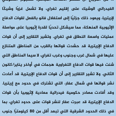
الفيدرالي الوشيك على إقليم تغراي، ولا تشمل غزوًا وشيكًا
لإريتريا، ويعود ذلك جزئيًا إلى استغلال فانو بالفعل لقوات الدفاع
الإثيوبية المنهكة، مما سيشكل تحديًا لقدرة إثيوبيا على مواصلة
عمليات واسعة النطاق في تغراي. وتشير التقارير إلى أن قوات
الدفاع الإريترية قد حشدت قواتها بالقرب من المناطق المتنازع
عليها في شمال غرب وجنوب وغرب تغراي، لا سيما المناطق التي
شنت فيها قوات الدفاع التغراوية هجمات في أواخر يناير/كانون
الثاني. ولا تشير التقارير إلى أن قوات الدفاع الإريترية قد أعادت
نشر قواتها في شمال عفار، التي تشترك في حدود مع إريتريا.
وقد أفادت مصادر حكومية فيدرالية معادية لإثيوبيا بأن قوات
الدفاع الإريترية قد عبرت عفار لنشر قوات على حدود تغراي، بما
في ذلك الحدود الشرقية التي تبعد أقل من 80 كيلومترًا جنوب