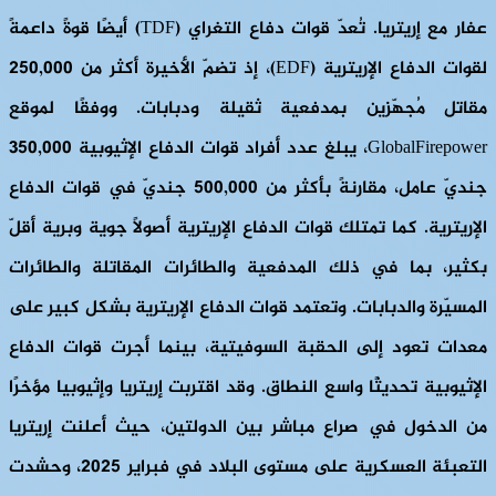
عفار مع إريتريا. تُعدّ قوات دفاع التغراي (TDF) أيضًا قوةً داعمةً
لقوات الدفاع الإريترية (EDF)، إذ تضمّ الأخيرة أكثر من 250,000
مقاتل مُجهّزين بمدفعية ثقيلة ودبابات. ووفقًا لموقع
GlobalFirepower، يبلغ عدد أفراد قوات الدفاع الإثيوبية 350,000
جنديّ عامل، مقارنةً بأكثر من 500,000 جنديّ في قوات الدفاع
الإريترية. كما تمتلك قوات الدفاع الإريترية أصولًا جوية وبرية أقلّ
بكثير، بما في ذلك المدفعية والطائرات المقاتلة والطائرات
المسيّرة والدبابات. وتعتمد قوات الدفاع الإريترية بشكل كبير على
معدات تعود إلى الحقبة السوفيتية، بينما أجرت قوات الدفاع
الإثيوبية تحديثًا واسع النطاق. وقد اقتربت إريتريا وإثيوبيا مؤخرًا
من الدخول في صراع مباشر بين الدولتين، حيث أعلنت إريتريا
التعبئة العسكرية على مستوى البلاد في فبراير 2025، وحشدت