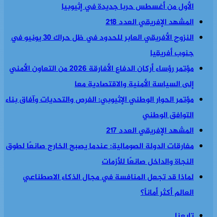
الأول من أغسطس حربا جديدة في إثيوبيا
المشهد الإفريقي العدد 218
النزوح الأفريقي العابر للحدود في ظل حراك 30 يونيو في
جنوب أفريقيا
مؤتمر رؤساء أركان الدفاع الأفارقة 2026 من التعاون الأمني
إلى السياسة الأمنية والاقتصادية معا
مؤتمر الحوار الوطني الإثيوبي: الفرص والتحديات وآفاق بناء
التوافق الوطني
المشهد الإفريقي العدد 217
مفارقات الدولة الصومالية: عندما يصبح الخارج صانعًا لطوق
النجاة والداخل صانعًا للأزمات
لماذا قد تجعل المنافسة في مجال الذكاء الاصطناعي
العالم أكثر أماناً؟
تابعنا