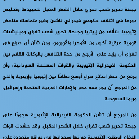
جبهة تحرير شعب تغراي خلال الشهر المقبل لتحييدها وتقليص
دورها في ائتلاف حكومي فيدرالي ناشئ وغير متماسك مناهض
لإثيوبيا، يتألف من إريتريا وجبهة تحرير شعب تغراي وميليشيات
قومية عرقية أخرى من الأمهرا والأورومو. ومن شأن أي صراع في
تغراي أن يزيد على الأرجح من حدة التنافس بالوكالة القائم بين
الحكومة الفيدرالية الإثيوبية والقوات المسلحة السودانية، وأن
يرفع من خطر اندلاع صراع أوسع نطاقًا بين إثيوبيا وإريتريا، والذي
من المرجح أن يجر معه مصر والإمارات العربية المتحدة وإسرائيل،
وربما السعودية.
من المرجح أن تشن الحكومة الفيدرالية الإثيوبية هجومًا على
جبهة تحرير شعب تغراي خلال الشهر المقبل. وقد حشدت قوات
الدفاع الوطني الإثيوبية قواتها ومعداتها في مواقع متعددة على