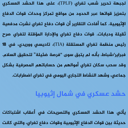
لجبهة تحرير شعب تغراي (TPLF)، على هذا الحشد العسكري
بتعزيز قواتها عبر الحدود من مواقع تمركز وحدات قوات الدفاع
الإثيوبية. كما أفادت التقارير أن قوات دفاع تغراي نشرت مدفعية
ثقيلة ودبابات. قوات دفاع تغراي والإدارة المؤقتة لتغراي صرح
رئيس منظمة تغراي المستقلة (TIA)، تاديسي ووريدي، في 18
فبراير/شباط، بأنه لم يتبق سوى “فرصة ضئيلة” لتحقيق السلام.
وقد سحب سكان تغراي أموالهم من حساباتهم المصرفية بشكل
جماعي، وشهد النشاط التجاري اليومي في تغراي اضطرابات.
حشد عسكري في شمال إثيوبيا
يأتي هذا الحشد العسكري والتصريحات في أعقاب اشتباكات
حديثة بين قوات الدفاع الإثيوبية وقوات دفاع تغراي، والتي كانت