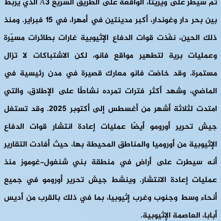
ثم سيطر على ويريتا، الواقعة على الطريق السريع A3 الذي يربط
بين بحر دار وغوندار، أكبر مدينتين في أمهرا، في 15 فبراير. ومنذ
ذلك الحين، نفّذت قوات الدفاع الإثيوبية غارات بطائرات مسيّرة
وعمليات برية لتطهير مواقع فانو، لكن الاشتباكات لا تزال
مستمرة. وقد خاضت فانو معارك قصيرة في مدن رئيسية في
الماضي، وشهد أكثر فترات تمرده نشاطًا على الإطلاق، والتي
امتدت لثلاثة أشهر من أغسطس إلى أكتوبر 2025. وقد تستغل
جيش تحرير أورومو أيضًا عمليات إعادة انتشار قوات الدفاع
الإثيوبية من أوروميا والمناطق المحيطة بها، حيث أفادت التقارير
أنه سيطرت على أراضٍ في منطقة بني شنغول-غوموز منذ
عمليات إعادة الانتشار. وينشط جيش تحرير أورومو في جميع
أنحاء وسط وجنوب وغرب إثيوبيا، بما في ذلك بالقرب من أديس
أبابا، العاصمة الإثيوبية.