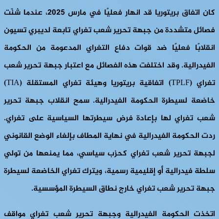
كان اتفاق بريتوريا قد انهار فعليًا في مارس 2025، عندما شنّت
فصائل متشددة من جبهة تحرير شعب تغراي تابعة لديبري تسيون
انقلابًا فعليًا ضد قوات دفاع التغراي المدعومة من الحكومة
الفيدرالية. وقد اختلفت هذه الفصائل مع اعتبار جبهة تحرير شعب
تغراي (TPLF) اتفاقية بريتوريا وهيئة تغراي المستقلة (TIA)
خاضعة لسيطرة الحكومة الفيدرالية. سمح انقلاب جبهة تحرير
شعب تغراي لها بإعادة فرض سيطرتها السياسية على تغراي.
ردت الحكومة الفيدرالية في نهاية المطاف بإلغاء الوضع القانوني
لجبهة تحرير شعب تغراي كحزب سياسي، مما يمنعها من تولي
سلطة فيدرالية أو إقليمية رسمية، ويترك تغراي الخاضعة لسيطرة
جبهة تحرير شعب تغراي خارج نطاق السيطرة المؤسسية.
اتخذت الحكومة الفيدرالية وجبهة تحرير شعب تغراي مواقف