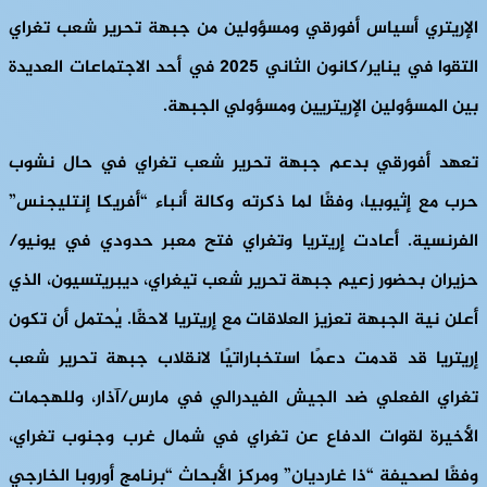
الإريتري أسياس أفورقي ومسؤولين من جبهة تحرير شعب تغراي
التقوا في يناير/كانون الثاني 2025 في أحد الاجتماعات العديدة
بين المسؤولين الإريتريين ومسؤولي الجبهة.
تعهد أفورقي بدعم جبهة تحرير شعب تغراي في حال نشوب
حرب مع إثيوبيا، وفقًا لما ذكرته وكالة أنباء “أفريكا إنتليجنس”
الفرنسية. أعادت إريتريا وتغراي فتح معبر حدودي في يونيو/
حزيران بحضور زعيم جبهة تحرير شعب تيغراي، ديبريتسيون، الذي
أعلن نية الجبهة تعزيز العلاقات مع إريتريا لاحقًا. يُحتمل أن تكون
إريتريا قد قدمت دعمًا استخباراتيًا لانقلاب جبهة تحرير شعب
تغراي الفعلي ضد الجيش الفيدرالي في مارس/آذار، وللهجمات
الأخيرة لقوات الدفاع عن تغراي في شمال غرب وجنوب تغراي،
وفقًا لصحيفة “ذا غارديان” ومركز الأبحاث “برنامج أوروبا الخارجي