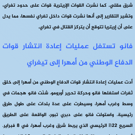
شرق مقلي. كما نشرت القوات الإريترية قوات على حدود تغراي،
وتشير التقارير إلى أنها نشرت قوات داخل تغراي نفسها، مما يدل
على أن إريتريا تتوقع أن يتركز القتال في تغراي.
فانو تستغل عمليات إعادة انتشار قوات
الدفاع الوطني من أمهرا إلى تيغراي
أدت عمليات إعادة انتشار قوات الدفاع الوطني من أمهرا إلى خلق
ثغرات استغلها فانو وحركة تحرير أورومو. شنّت فانو هجمات في
وسط وغرب أمهرا، وسيطرت على عدة بلدات على طول طرق
رئيسية. واستولت فانو على دبري تبور، الواقعة على الطريق
السريع B22 الرئيسي الذي يربط شرق وغرب أمهرا، في 8 فبراير.