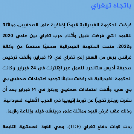
باتجاه تيغراي
فرضت الحكومة الفيدرالية قيودًا إضافية على الصحفيين، مماثلة
للقيود التي فُرضت قبيل وأثناء حرب تغراي بين عامي 2020
و2022. منعت الحكومة الفيدرالية صحفيًا معتمدًا من وكالة
فرانس برس من السفر إلى تغراي في 19 فبراير، وألغت ترخيص
صحيفة أديس ستاندرد للعمل عبر الإنترنت في 24 فبراير. وكانت
الحكومة الفيدرالية قد رفضت سابقًا تجديد اعتمادات صحفيي بي
بي سي، وألغت اعتمادات صحفيي رويترز في 14 فبراير بعد أن
نشرت رويترز تقريرًا عن تورط إثيوبيا في الحرب الأهلية السودانية،
وذلك عقب فرض قيود مماثلة على دويتشه فيله وإذاعة وازيما.
ردت قوات دفاع تغراي (TDF)، وهي القوة العسكرية التابعة