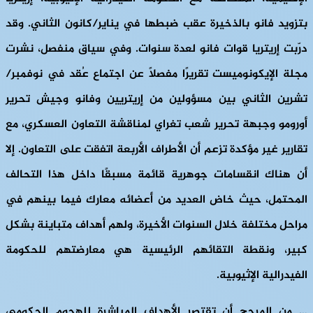
بتزويد فانو بالذخيرة عقب ضبطها في يناير/كانون الثاني. وقد
درّبت إريتريا قوات فانو لعدة سنوات. وفي سياق منفصل، نشرت
مجلة الإيكونوميست تقريرًا مفصلاً عن اجتماع عُقد في نوفمبر/
تشرين الثاني بين مسؤولين من إريتريين وفانو وجيش تحرير
أورومو وجبهة تحرير شعب تغراي لمناقشة التعاون العسكري، مع
تقارير غير مؤكدة تزعم أن الأطراف الأربعة اتفقت على التعاون. إلا
أن هناك انقسامات جوهرية قائمة مسبقًا داخل هذا التحالف
المحتمل، حيث خاض العديد من أعضائه معارك فيما بينهم في
مراحل مختلفة خلال السنوات الأخيرة، ولهم أهداف متباينة بشكل
كبير، ونقطة التقائهم الرئيسية هي معارضتهم للحكومة
الفيدرالية الإثيوبية.
… من المرجح أن تقتصر الأهداف المباشرة للهجوم الحكومي