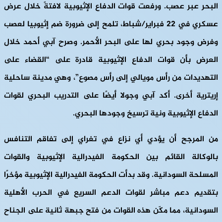
البحر عبر عصب. ورفعت قوات الدفاع الإثيوبية لافتةً خلال عرض
عسكري في 22 فبراير/شباط، تلمح إلى ضرورة ضم إثيوبيا لعصب
وفرض وجود بحري لها على البحر الأحمر. وصرح آبي أحمد خلال
العرض بأن قوات الدفاع الإثيوبية قادرة على “القضاء على
التهديدات من رأس مويالي إلى رأس مصوع”، وهي مدينة ساحلية
إريترية أخرى. أكد آبي وجولا أيضًا على التدريب البحري لقوات
الدفاع الإثيوبية ونية ترسيخ وجودها البحري.
من المرجح أن يؤدي أي نزاع في تغراي إلى تفاقم التنافس
بالوكالة القائم بين الحكومة الفيدرالية الإثيوبية والقوات
المسلحة السودانية. وقد بدأت الحكومة الفيدرالية الإثيوبية مؤخرًا
بتقديم دعم مباشر لقوات الدعم السريع في الحرب الأهلية
السودانية، مما مكّن هذه القوات من فتح جبهة ثانية على الجناح