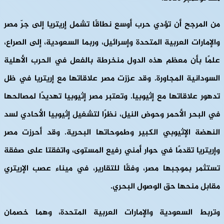
من المرجح أن تؤدي حرب أوسع نطاقًا تشمل إريتريا إلى جرّ مصر
والإمارات العربية المتحدة وإسرائيل، وربما السعودية، إلى الصراع،
علمًا بأن معظم هذه الدول منخرطة بالفعل في الحرب الأهلية
السودانية المجاورة. وقد عززت مصر علاقاتها مع إريتريا في ظل
تدهور علاقاتها مع إثيوبيا. وتعتبر مصر إثيوبيا تهديدًا لمصالحها
في البحر الأحمر وحوض النيل، نظرًا لتشغيل إثيوبيا الأحادي لسد
النهضة الإثيوبي الكبير وطموحاتها البحرية. وقد أحرزت مصر
وإريتريا تقدمًا في حوار أمني رفيع المستوى، واتفقتا على صفقة
تستثمر بموجبها مصر، وفقًا للتقارير، في ميناء عصب الإريتري
مقابل منحها حق الوصول البحري.
وتربط السعودية والإمارات العربية المتحدة، وهما خصمان