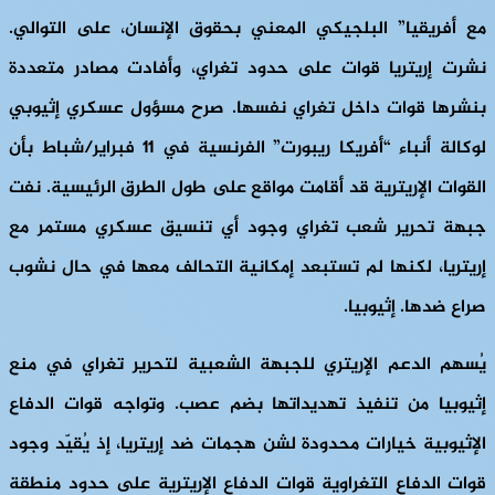
مع أفريقيا” البلجيكي المعني بحقوق الإنسان، على التوالي.
نشرت إريتريا قوات على حدود تغراي، وأفادت مصادر متعددة
بنشرها قوات داخل تغراي نفسها. صرح مسؤول عسكري إثيوبي
لوكالة أنباء “أفريكا ريبورت” الفرنسية في 11 فبراير/شباط بأن
القوات الإريترية قد أقامت مواقع على طول الطرق الرئيسية. نفت
جبهة تحرير شعب تغراي وجود أي تنسيق عسكري مستمر مع
إريتريا، لكنها لم تستبعد إمكانية التحالف معها في حال نشوب
صراع ضدها. إثيوبيا.
يُسهم الدعم الإريتري للجبهة الشعبية لتحرير تغراي في منع
إثيوبيا من تنفيذ تهديداتها بضم عصب. وتواجه قوات الدفاع
الإثيوبية خيارات محدودة لشن هجمات ضد إريتريا، إذ يُقيّد وجود
قوات الدفاع التغراوية قوات الدفاع الإريترية على حدود منطقة