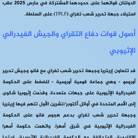
الدولتان قواتهما على حدودهما المشتركة في مارس 2025 عقب
استيلاء جبهة تحرير شعب تغراي (TPLF) على السلطة.
أصول قوات دفاع التقراي والجيش الفيدرالي
الإثيوبي
قد تتعاون إريتريا وجبهة تحرير شعب تغراي مع فانو وجيش تحرير
أورومو – وهي جماعة قومية أورومية – للضغط على الحكومة
الفيدرالية الإثيوبية على جبهات متعددة. وقدّمت إثيوبيا شكوى
إلى الأمم المتحدة في أوائل أكتوبر/تشرين الأول تتهم فيها إريتريا
وجبهة تحرير شعب تغراي بدعم هجوم فانو على الحكومة
الفيدرالية الإثيوبية في شرق أمهرا. واتهمت حكومة أمهرا
الإقليمية، المتحالفة مع الحكومة الفيدرالية الإثيوبية، إريتريا