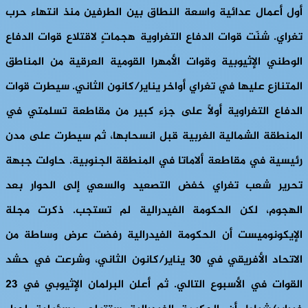
أول أعمال عدائية واسعة النطاق بين الطرفين منذ انتهاء حرب
تغراي. شنّت قوات الدفاع التغراوية هجماتٍ لاقتلاع قوات الدفاع
الوطني الإثيوبية وقوات الأمهرا القومية العرقية من المناطق
المتنازع عليها في تغراي أواخر يناير/كانون الثاني. سيطرت قوات
الدفاع التغراوية أولًا على جزء كبير من مقاطعة تسلمتي في
المنطقة الشمالية الغربية قبل انسحابها، ثم سيطرت على مدن
رئيسية في مقاطعة ألاماتا في المنطقة الجنوبية. حاولت جبهة
تحرير شعب تغراي خفض التصعيد والسعي إلى الحوار بعد
الهجوم، لكن الحكومة الفيدرالية لم تستجب. ذكرت مجلة
الإيكونوميست أن الحكومة الفيدرالية رفضت عرض وساطة من
الاتحاد الأفريقي في 30 يناير/كانون الثاني، وشرعت في حشد
القوات في الأسبوع التالي. ثم أعلن البرلمان الإثيوبي في 23