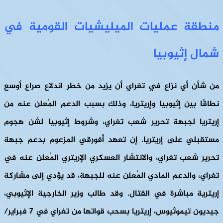
منطقة عمليات الميليشيات القومية في
شمال إثيوبيا
من شأن أي نزاع في تغراي أن يزيد من خطر اندلاع صراع أوسع
نطاقًا بين إثيوبيا وإريتريا، وذلك بسبب الدعم المُعلن عنه من
إريتريا لجبهة تحرير شعب تغراي، وشروط إثيوبيا لشن هجوم
مستقبلي على إريتريا. إن تعهد أفورقي المزعوم بدعم جبهة
تحرير شعب تغراي، والانتشار العسكري الإريتري المُعلن عنه في
تغراي، والدعم المادي المُعلن عنه للجبهة، قد يؤدي إلى مشاركة
إريترية مباشرة في القتال. وقد طالب وزير الخارجية الإثيوبي،
جيديون تيموثيوس، إريتريا بسحب قواتها من تغراي في 7 فبراير/