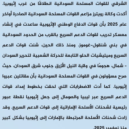
الشرقي للقوات المسلحة السودانية انطلاقًا من غرب إثيوبيا.
أكدت وكالة رويترز مزاعم القوات المسلحة السودانية الصادرة أواخر
عام 2025 بأن قوات الدفاع الوطني الإثيوبية ساعدت في إنشاء
معسكر تدريب لقوات الدعم السريع بالقرب من الحدود السودانية
في بني شنقول-غوموز. ومنذ ذلك الحين، شنت قوات الدعم
السريع وميليشيات الحلو التابعة للحركة الشعبية لتحرير السودان
– شمال، هجومًا في ولاية النيل الأزرق جنوب شرق السودان، حيث
صرح مسؤولون في القوات المسلحة السودانية بأن مقاتلين عبروا
إثيوبيا. كما أدت الاضطرابات التي لحقت بخطوط إمداد قوات
الدعم السريع عبر ليبيا والصومال إلى جعل إثيوبيا نقطة عبور
رئيسية لشحنات الأسلحة الإماراتية إلى قوات الدعم السريع. وقد
زادت شحنات الأسلحة المرتبطة بالإمارات إلى إثيوبيا بشكل كبير
منذ نوفمبر 2025.