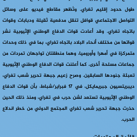
طول حدود إقليم تغراي. وتُظهر مقاطع فيديو على وسائل
التواصل الاجتماعي قوافل تنقل مدفعية ثقيلة ودبابات وقوات
باتجاه تغراي. وقد أعادت قوات الدفاع الوطني الإثيوبية نشر
قواتها من مختلف أنحاء البلاد باتجاه تغراي، بما في ذلك وحدات
متمركزة في أمهرا وأوروميا، وهما منطقتان تواجهان تمردات من
جماعات مسلحة أخرى. كما أعلنت قوات الدفاع الوطني الإثيوبية
تعبئة جنودها السابقين. وصرح زعيم جبهة تحرير شعب تغراي،
ديبريتسيون جبريمايكل، في 17 فبراير/شباط، بأن قوات الدفاع
الوطني الإثيوبية تستعد لشن حرب في تغراي، ومنذ ذلك الحين
حذرت جبهة تحرير شعب تغراي المجتمع الدولي من خطر اندلاع
الحرب.