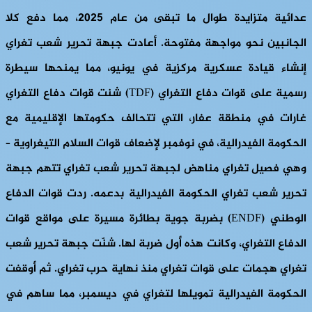
عدائية متزايدة طوال ما تبقى من عام 2025، مما دفع كلا
الجانبين نحو مواجهة مفتوحة. أعادت جبهة تحرير شعب تغراي
إنشاء قيادة عسكرية مركزية في يونيو، مما يمنحها سيطرة
رسمية على قوات دفاع التغراي (TDF) شنت قوات دفاع التغراي
غارات في منطقة عفار، التي تتحالف حكومتها الإقليمية مع
الحكومة الفيدرالية، في نوفمبر لإضعاف قوات السلام التيغراوية –
وهي فصيل تغراي مناهض لجبهة تحرير شعب تغراي تتهم جبهة
تحرير شعب تغراي الحكومة الفيدرالية بدعمه. ردت قوات الدفاع
الوطني (ENDF) بضربة جوية بطائرة مسيرة على مواقع قوات
الدفاع التغراي، وكانت هذه أول ضربة لها. شنّت جبهة تحرير شعب
تغراي هجمات على قوات تغراي منذ نهاية حرب تغراي. ثم أوقفت
الحكومة الفيدرالية تمويلها لتغراي في ديسمبر، مما ساهم في