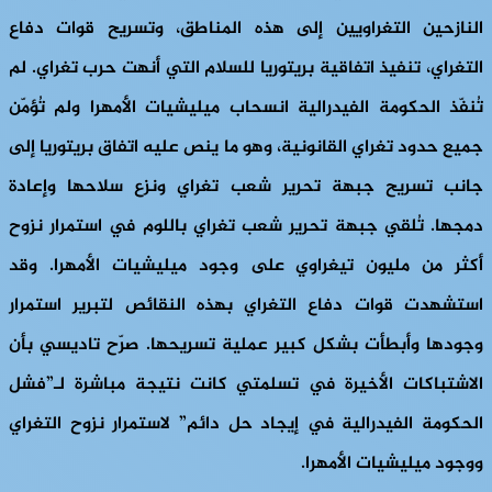
النازحين التغراويين إلى هذه المناطق، وتسريح قوات دفاع
التغراي، تنفيذ اتفاقية بريتوريا للسلام التي أنهت حرب تغراي. لم
تُنفّذ الحكومة الفيدرالية انسحاب ميليشيات الأمهرا ولم تُؤمّن
جميع حدود تغراي القانونية، وهو ما ينص عليه اتفاق بريتوريا إلى
جانب تسريح جبهة تحرير شعب تغراي ونزع سلاحها وإعادة
دمجها. تُلقي جبهة تحرير شعب تغراي باللوم في استمرار نزوح
أكثر من مليون تيغراوي على وجود ميليشيات الأمهرا. وقد
استشهدت قوات دفاع التغراي بهذه النقائص لتبرير استمرار
وجودها وأبطأت بشكل كبير عملية تسريحها. صرّح تاديسي بأن
الاشتباكات الأخيرة في تسلمتي ​​كانت نتيجة مباشرة لـ”فشل
الحكومة الفيدرالية في إيجاد حل دائم” لاستمرار نزوح التغراي
ووجود ميليشيات الأمهرا.