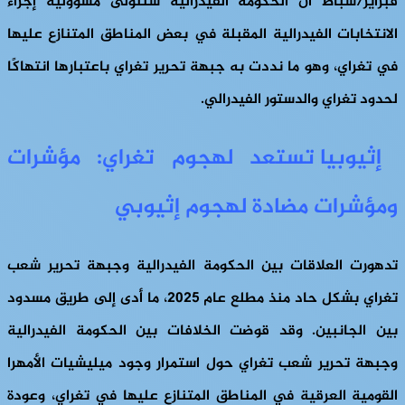
فبراير/شباط أن الحكومة الفيدرالية ستتولى مسؤولية إجراء
الانتخابات الفيدرالية المقبلة في بعض المناطق المتنازع عليها
في تغراي، وهو ما نددت به جبهة تحرير تغراي باعتبارها انتهاكًا
لحدود تغراي والدستور الفيدرالي.
إثيوبيا تستعد لهجوم تغراي: مؤشرات
ومؤشرات مضادة لهجوم إثيوبي
تدهورت العلاقات بين الحكومة الفيدرالية وجبهة تحرير شعب
تغراي بشكل حاد منذ مطلع عام 2025، ما أدى إلى طريق مسدود
بين الجانبين. وقد قوضت الخلافات بين الحكومة الفيدرالية
وجبهة تحرير شعب تغراي حول استمرار وجود ميليشيات الأمهرا
القومية العرقية في المناطق المتنازع عليها في تغراي، وعودة