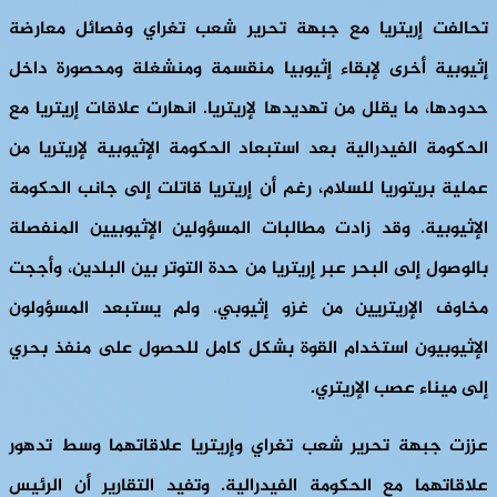
تحالفت إريتريا مع جبهة تحرير شعب تغراي وفصائل معارضة
إثيوبية أخرى لإبقاء إثيوبيا منقسمة ومنشغلة ومحصورة داخل
حدودها، ما يقلل من تهديدها لإريتريا. انهارت علاقات إريتريا مع
الحكومة الفيدرالية بعد استبعاد الحكومة الإثيوبية لإريتريا من
عملية بريتوريا للسلام، رغم أن إريتريا قاتلت إلى جانب الحكومة
الإثيوبية. وقد زادت مطالبات المسؤولين الإثيوبيين المنفصلة
بالوصول إلى البحر عبر إريتريا من حدة التوتر بين البلدين، وأججت
مخاوف الإريتريين من غزو إثيوبي. ولم يستبعد المسؤولون
الإثيوبيون استخدام القوة بشكل كامل للحصول على منفذ بحري
إلى ميناء عصب الإريتري.
عززت جبهة تحرير شعب تغراي وإريتريا علاقاتهما وسط تدهور
علاقاتهما مع الحكومة الفيدرالية. وتفيد التقارير أن الرئيس