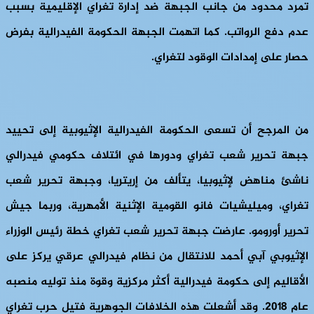
تمرد محدود من جانب الجبهة ضد إدارة تغراي الإقليمية بسبب
عدم دفع الرواتب. كما اتهمت الجبهة الحكومة الفيدرالية بفرض
حصار على إمدادات الوقود لتغراي.
من المرجح أن تسعى الحكومة الفيدرالية الإثيوبية إلى تحييد
جبهة تحرير شعب تغراي ودورها في ائتلاف حكومي فيدرالي
ناشئ مناهض لإثيوبيا، يتألف من إريتريا، وجبهة تحرير شعب
تغراي، وميليشيات فانو القومية الإثنية الأمهرية، وربما جيش
تحرير أورومو. عارضت جبهة تحرير شعب تغراي خطة رئيس الوزراء
الإثيوبي آبي أحمد للانتقال من نظام فيدرالي عرقي يركز على
الأقاليم إلى حكومة فيدرالية أكثر مركزية وقوة منذ توليه منصبه
عام 2018. وقد أشعلت هذه الخلافات الجوهرية فتيل حرب تغراي