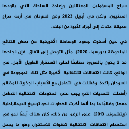
سراح المسؤولين المعتقلين وإعادة السلطة التي يقودها
المدنيون، ولكن في أبريل 2023 وقع السودان في أزمة صراع
عميقة امتدت إلى أجزاء كثيرة من البلاد.
في حين أسفرت جهود الوساطة الأفريقية عن بعض النتائج
الملحوظة (دورسما، 2020)، مثل التوصل إلى اتفاق، فإن نجاحها
قد لا يكون بالضرورة مطابقًا لخلق الاستقرار الطويل الأجل. في
الواقع، كانت الاتفاقات الانتقالية الأخيرة مثل تلك الموجودة في
السودان راكدة، وفشلت في التعامل مع الأسباب الجذرية للمظالم
(أهملت التحديات التي يجب على الحكومات الانتقالية التعامل
معها) وغالبًا ما بدا أنها أخرت الخطوات نحو ترسيخ الديمقراطية
(ريتشموند، 2013). على الرغم من ذلك، كان هناك أيضًا نمو في
استخدام الاتفاقات الانتقالية كقنوات للاستقرار، وهو ما يجعل