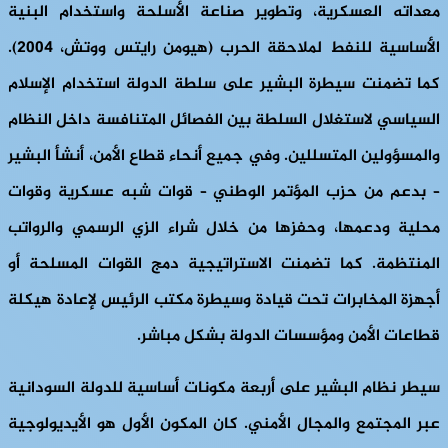
معداته العسكرية، وتطوير صناعة الأسلحة واستخدام البنية
الأساسية للنفط لملاحقة الحرب (هيومن رايتس ووتش، 2004).
كما تضمنت سيطرة البشير على سلطة الدولة استخدام الإسلام
السياسي لاستغلال السلطة بين الفصائل المتنافسة داخل النظام
والمسؤولين المتسللين. وفي جميع أنحاء قطاع الأمن، أنشأ البشير
– بدعم من حزب المؤتمر الوطني – قوات شبه عسكرية وقوات
محلية ودعمها، وحفزها من خلال شراء الزي الرسمي والرواتب
المنتظمة. كما تضمنت الاستراتيجية دمج القوات المسلحة أو
أجهزة المخابرات تحت قيادة وسيطرة مكتب الرئيس لإعادة هيكلة
قطاعات الأمن ومؤسسات الدولة بشكل مباشر.
سيطر نظام البشير على أربعة مكونات أساسية للدولة السودانية
عبر المجتمع والمجال الأمني. كان المكون الأول هو الأيديولوجية