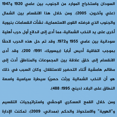
السودان واستخراج الموارد من الجنوب، بين عامي 1920 و1947
(علي وآخرون، 2005). ومن خلال هذا الانقسام بين الشمال
والجنوب الذي فرضته القوى الاستعمارية، نشأت انقسامات بنيوية
أخرى على يد النخب الشمالية، مما أدى إلى اندلاع أول حرب أهلية
سودانية بين عامي 1955 و1972. وقد تم حل هذه الحرب لاحقًا
بموجب اتفاقية أديس أبابا (بيسويك، 1991: 200). وقد أدى
الانقسام إلى خلق علاقة بين المجموعات والمناطق أدت إلى
مظالم هامشية أثناء التحضير للاستقلال. وكان السبب في ذلك
هو أن النخب الشمالية ورثت حصريًا سيطرة سياسية واسعة
النطاق على البلاد (دينج، 1995: 488).
ومن خلال القمع العسكري الوحشي واستراتيجيات التقسيم
و”الهوية” والاستحواذ والحكم (ممداني، 2009)، تمكنت الإدارة