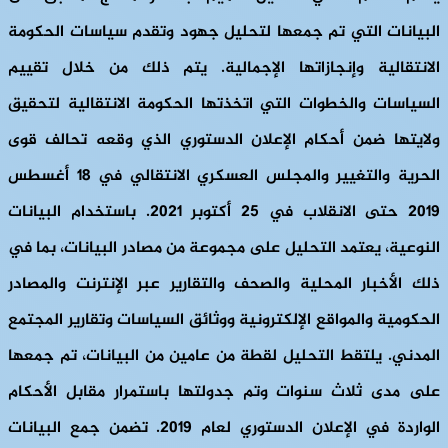
البيانات التي تم جمعها لتحليل جهود وتقدم سياسات الحكومة
الانتقالية وإنجازاتها الإجمالية. يتم ذلك من خلال تقييم
السياسات والخطوات التي اتخذتها الحكومة الانتقالية لتحقيق
ولايتها ضمن أحكام الإعلان الدستوري الذي وقعه تحالف قوى
الحرية والتغيير والمجلس العسكري الانتقالي في 18 أغسطس
2019 حتى الانقلاب في 25 أكتوبر 2021. باستخدام البيانات
النوعية، يعتمد التحليل على مجموعة من مصادر البيانات، بما في
ذلك الأخبار المحلية والصحف والتقارير عبر الإنترنت والمصادر
الحكومية والمواقع الإلكترونية ووثائق السياسات وتقارير المجتمع
المدني. يلتقط التحليل لقطة من عامين من البيانات، تم جمعها
على مدى ثلاث سنوات وتم جدولتها باستمرار مقابل الأحكام
الواردة في الإعلان الدستوري لعام 2019. تضمن جمع البيانات