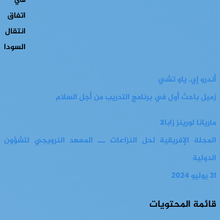
أندرو إي. ياو تشي
زميل باحث أول في برنامج التدريب من أجل السلام
ماريانا لورينز زابالا
المجلة الإفريقية لحل النزاعات ـــ المعهد النرويجي للشؤون
الدولية
31 يوليو 2024
قائمة المحتويات