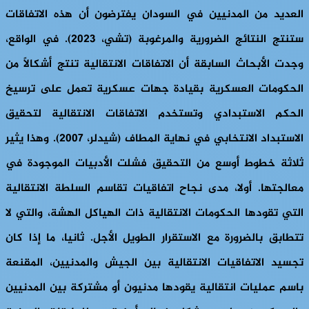
العديد من المدنيين في السودان يفترضون أن هذه الاتفاقات
ستنتج النتائج الضرورية والمرغوبة (تشي، 2023). في الواقع،
وجدت الأبحاث السابقة أن الاتفاقات الانتقالية تنتج أشكالًا من
الحكومات العسكرية بقيادة جهات عسكرية تعمل على ترسيخ
الحكم الاستبدادي وتستخدم الاتفاقات الانتقالية لتحقيق
الاستبداد الانتخابي في نهاية المطاف (شيدلر، 2007). وهذا يثير
ثلاثة خطوط أوسع من التحقيق فشلت الأدبيات الموجودة في
معالجتها. أولا، مدى نجاح اتفاقيات تقاسم السلطة الانتقالية
التي تقودها الحكومات الانتقالية ذات الهياكل الهشة، والتي لا
تتطابق بالضرورة مع الاستقرار الطويل الأجل. ثانيا، ما إذا كان
تجسيد الاتفاقيات الانتقالية بين الجيش والمدنيين، المقنعة
باسم عمليات انتقالية يقودها مدنيون أو مشتركة بين المدنيين