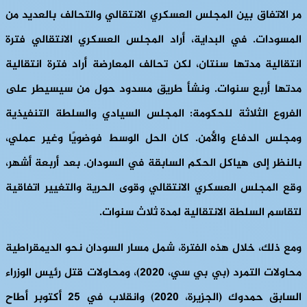
مر الاتفاق بين المجلس العسكري الانتقالي والتحالف بالعديد من
المسودات. في البداية، أراد المجلس العسكري الانتقالي فترة
انتقالية مدتها سنتان، لكن تحالف المعارضة أراد فترة انتقالية
مدتها أربع سنوات. ونشأ طريق مسدود حول من سيسيطر على
الفروع الثلاثة للحكومة: المجلس السيادي والسلطة التنفيذية
ومجلس الدفاع والأمن. كان الحل الوسط فوضويًا وغير عملي،
بالنظر إلى هياكل الحكم السابقة في السودان. بعد أربعة أشهر،
وقع المجلس العسكري الانتقالي وقوى الحرية والتغيير اتفاقية
لتقاسم السلطة الانتقالية لمدة ثلاث سنوات.
ومع ذلك، خلال هذه الفترة، شمل مسار السودان نحو الديمقراطية
محاولات التمرد (بي بي سي، 2020)، ومحاولات قتل رئيس الوزراء
السابق حمدوك (الجزيرة، 2020) وانقلاب في 25 أكتوبر أطاح