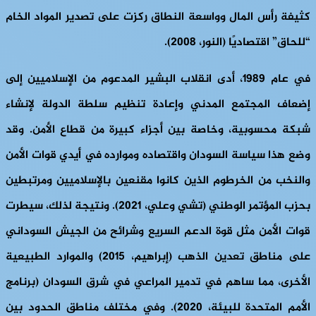
كثيفة رأس المال وواسعة النطاق ركزت على تصدير المواد الخام
“للحاق” اقتصاديًا (النور، 2008).
في عام 1989، أدى انقلاب البشير المدعوم من الإسلاميين إلى
إضعاف المجتمع المدني وإعادة تنظيم سلطة الدولة لإنشاء
شبكة محسوبية، وخاصة بين أجزاء كبيرة من قطاع الأمن. وقد
وضع هذا سياسة السودان واقتصاده وموارده في أيدي قوات الأمن
والنخب من الخرطوم الذين كانوا مقنعين بالإسلاميين ومرتبطين
بحزب المؤتمر الوطني (تشي وعلي، 2021). ونتيجة لذلك، سيطرت
قوات الأمن مثل قوة الدعم السريع وشرائح من الجيش السوداني
على مناطق تعدين الذهب (إبراهيم، 2015) والموارد الطبيعية
الأخرى، مما ساهم في تدمير المراعي في شرق السودان (برنامج
الأمم المتحدة للبيئة، 2020). وفي مختلف مناطق الحدود بين