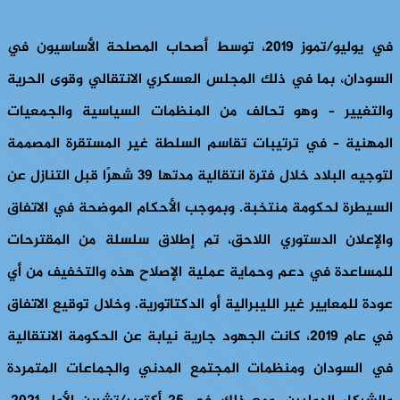
في يوليو/تموز 2019، توسط أصحاب المصلحة الأساسيون في
السودان، بما في ذلك المجلس العسكري الانتقالي وقوى الحرية
والتغيير – وهو تحالف من المنظمات السياسية والجمعيات
المهنية – في ترتيبات تقاسم السلطة غير المستقرة المصممة
لتوجيه البلاد خلال فترة انتقالية مدتها 39 شهرًا قبل التنازل عن
السيطرة لحكومة منتخبة. وبموجب الأحكام الموضحة في الاتفاق
والإعلان الدستوري اللاحق، تم إطلاق سلسلة من المقترحات
للمساعدة في دعم وحماية عملية الإصلاح هذه والتخفيف من أي
عودة للمعايير غير الليبرالية أو الدكتاتورية. وخلال توقيع الاتفاق
في عام 2019، كانت الجهود جارية نيابة عن الحكومة الانتقالية
في السودان ومنظمات المجتمع المدني والجماعات المتمردة