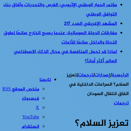
مؤتمر الحوار الوطني الإثيوبي: الفرص والتحديات وآفاق بناء
التوافق الوطني
المشهد الإفريقي العدد 217
مفارقات الدولة الصومالية: عندما يصبح الخارج صانعًا لطوق
النجاة والداخل صانعًا للأزمات
لماذا قد تجعل المنافسة في مجال الذكاء الاصطناعي
العالم أكثر أماناً؟
الرئيسية
|
إصدارات
|
ترجمات
|
تعزيز
تابعنا
السلام؟ الصراعات الداخلية في
ملخص الموقع RSS
اتفاق انتقال السودان
فيسبوك
ترجمات
‫X
‫YouTube
تعزيز السلام؟
انستقرام