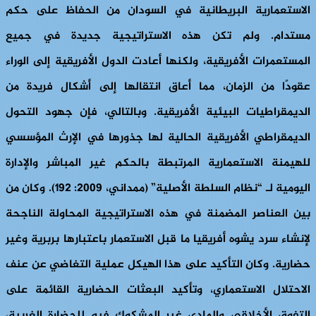
الاستعمارية البريطانية في السودان من الحفاظ على حكم
مستدام. ولم تكن هذه الاستراتيجية جديدة في جميع
المستعمرات الأفريقية، ولكنها أعادت الدول الأفريقية إلى الوراء
عقودًا من الزمان، مما أعاق انتقالها إلى أشكال فريدة من
الديمقراطيات البيئية الأفريقية. وبالتالي، فإن جهود التحول
الديمقراطي الأفريقية الحالية لها جذورها في الإرث المؤسسي
للهيمنة الاستعمارية المرتبطة بالحكم غير المباشر والإدارة
اليومية لـ “نظام السلطة الأصلية” (ممداني، 2009: 192). وكان من
بين العناصر المضمنة في هذه الاستراتيجية المحاولة الناجحة
لإنشاء سرد يشوه أفريقيا ما قبل الاستعمار باعتبارها بربرية وغير
حضارية. وكان التأكيد على هذا الهيكل عملية التغاضي عن عنف
الاحتلال الاستعماري، وتأكيد البعثات الحضارية القائمة على
التفوق الأخلاقي والمادي غير المشكوك فيه للحضارة الغربية،