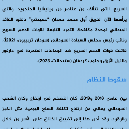
السريع، التي تتألف من عناصر من ميليشيا الجنجويد، والتي
يرأسها الآن الفريق أول محمد حمدان “حميدتي” دقلو، القائد
الميداني لوحدة مكافحة التمرد التابعة لقوات الدعم السريع
ونائب رئيس مجلس السيادة السوداني (سودان تريبيون، 2021أ).
قاتلت قوات الدعم السريع ضد الجماعات المتمردة في دارفور
والنيل الأزرق وجنوب كردفان (ستيجانت، 2023).
سقوط النظام
بين عامي 2018 و2019، كان التضخم في ارتفاع وكان الشعب
السوداني يعاني من ارتفاع تكلفة السلع اليومية مثل الخبز
والوقود. وقد أدى هذا إلى تضييق الخناق على الأسر من خلال