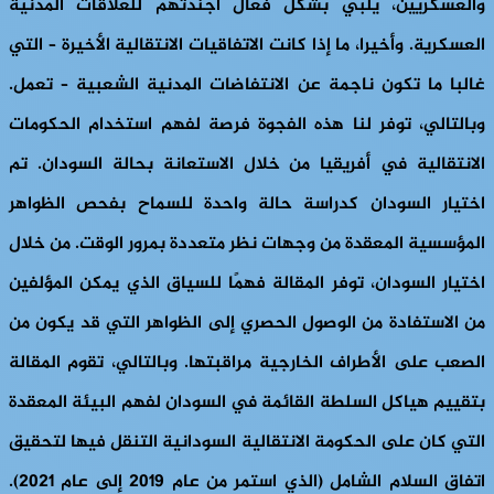
والعسكريين، يلبي بشكل فعال أجندتهم للعلاقات المدنية
العسكرية. وأخيرا، ما إذا كانت الاتفاقيات الانتقالية الأخيرة – التي
غالبا ما تكون ناجمة عن الانتفاضات المدنية الشعبية – تعمل.
وبالتالي، توفر لنا هذه الفجوة فرصة لفهم استخدام الحكومات
الانتقالية في أفريقيا من خلال الاستعانة بحالة السودان. تم
اختيار السودان كدراسة حالة واحدة للسماح بفحص الظواهر
المؤسسية المعقدة من وجهات نظر متعددة بمرور الوقت. من خلال
اختيار السودان، توفر المقالة فهمًا للسياق الذي يمكن المؤلفين
من الاستفادة من الوصول الحصري إلى الظواهر التي قد يكون من
الصعب على الأطراف الخارجية مراقبتها. وبالتالي، تقوم المقالة
بتقييم هياكل السلطة القائمة في السودان لفهم البيئة المعقدة
التي كان على الحكومة الانتقالية السودانية التنقل فيها لتحقيق
اتفاق السلام الشامل (الذي استمر من عام 2019 إلى عام 2021).