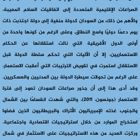
الصراعات الإقليمية المتعددة إلى اتفاقيات السلام المعيبة،
والأهم من ذلك، من السودان كدولة منفية إلى دولة اجتذبت ذات
يوم دعمًا دوليًا واسع النطاق. وعلى الرغم من كونها واحدة من
أولى الدول الأفريقية التي نالت استقلالها عن الحكام
الاستعماريين، إلا أن الآليات التي تحكم سلطة الدولة قبل
الاستقلال استمرت في تقويض الترتيبات التي أعقبت الاستعمار،
على الرغم من تحولات سيطرة الدولة بين المدنيين والعسكريين.
وقد أدى هذا إلى أن جذور صراعات السودان تعود إلى فترة
الاستعمار (جونسون، 2011)، والتي شهدت انقسامًا بين الشمال
والجنوب غذته الإمبرياليون الأتراك والبريطانيون الذين فضلوا
استخراج الموارد من خلال استراتيجيات اقتصادية واجتماعية.
وركزت العديد من هذه الاستراتيجيات على الاستثمار في شمال