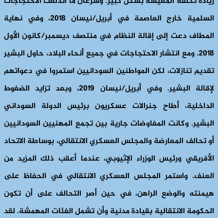
زيادة تكلفة المعيشة بشكل كبير. وسرعان ما اندلعت الاحتجاجات
السلمية خارج العاصمة في أبريل/نيسان 2018، وفي نهاية
المطاف دعت إلى إقالة النظام في منتصف ديسمبر/كانون الأول
2018. ومع انتشار الاحتجاجات في جميع أنحاء البلاد، حاول البشير
تقديم تنازلات، لكن المواطنين السودانيين استمروا في دعواتهم
لإقالة البشير. وفي أبريل/نيسان 2019، وبعد تزايد الضغوط
الداخلية، أطاح جنرالات عسكريون برئيس الدولة السوداني
البشير. وكانت المفاوضات جارية بين تجمع المهنيين السودانيين
أو تحالف المعارضة والمجلس العسكري الانتقالي، بوساطة الاتحاد
الأفريقي ورئيس الوزراء الإثيوبي، عندما أعقب ذلك المزيد من
العنف. واستمر المجلس العسكري الانتقالي في الحفاظ على
هيمنته والوضع الراهن، في حين أصر التحالف على أن تكون
الحكومة الانتقالية بقيادة مدنية وأن تشمل الفئات المهمشة. لقد