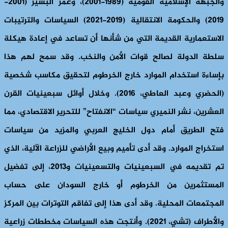
والجبهة الإسلامية القومية (1989-2001)، وعمر البشير (2001-
2019) والحكومة الانتقالية (2019-2021) السياسات والترتيبات
الاستعمارية القديمة التي من شأنها أن تساعد في إعادة هيكلة
سلطة الدولة لصالح قوات الأمن والنخب. وقد سمح لهم هذا
بإساءة استخدام الموارد خارج الخرطوم لتحقيق مكاسب شخصية
(الحضري وعبد العاطي، 2016). وخلال أوائل سبعينيات القرن
العشرين، نشر النميري سياسات “الانفتاح” للتحرير الاقتصادي، مما
فتح الطريق أمام دول الخليج العربي والمزيد من سياسات
استخراج الموارد. وقد أدى تأميم وبيع الأراضي للزراعة الآلية، الذي
تم تقديمه في السبعينيات والتسعينيات و2013، إلى تفضيل
المستثمرين من الخرطوم أو خارج السودان على حساب
المجتمعات المحلية. وقد أدى هذا إلى تفاقم التوترات بين المركز
والأطراف (تشي، 2021). وأنتجت هذه السياسات مخططات زراعية