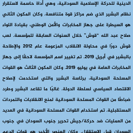
الدينية للحركة الإسلامية السودانية، وهي أداة حاسمة لاستقرار
نظام البشير الذي ضم مراكز قوة متنافسة. وكان المكون الثاني
هو السيطرة على جهاز المخابرات والأمن الوطني، بقيادة اللواء
صلاح عبد الله “قوش” خلال السنوات السابقة للمؤسسة. لعب
قوش دورًا في محاولة الانقلاب المزعومة عام 2012 والإطاحة
بالبشير في أبريل 2019. تم تغيير اسم المؤسسة لاحقًا إلى جهاز
المخابرات العامة في يوليو 2019. وكان المكون الثالث هو القوات
المسلحة السودانية، برئاسة البشير والتي استخدمت لإصلاح
الاقتصاد السياسي لسلطة الدولة. غالبًا ما تقاعد البشير وطرد
ضباطًا من القوات المسلحة السودانية لمنع الانقلابات والتمردات
المستقبلية. تم استخدام القوات المسلحة السودانية في العديد
من العمليات ضد حركة/جيش تحرير جنوب السودان في جنوب
السودان قبل الاستقلال. وكان العنصر الأخير هو قوات الدعم