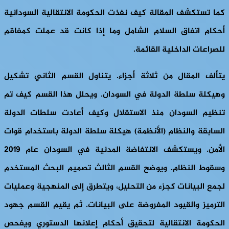
كما تستكشف المقالة كيف نفذت الحكومة الانتقالية السودانية
أحكام اتفاق السلام الشامل وما إذا كانت قد عملت كمفاقم
للصراعات الداخلية القائمة.
يتألف المقال من ثلاثة أجزاء. يتناول القسم الثاني تشكيل
وهيكلة سلطة الدولة في السودان. ويحلل هذا القسم كيف تم
تنظيم السودان منذ الاستقلال وكيف أعادت سلطات الدولة
السابقة والنظام (الأنظمة) هيكلة سلطة الدولة باستخدام قوات
الأمن. ويستكشف الانتفاضة المدنية في السودان عام 2019
وسقوط النظام. ويوضح القسم الثالث تصميم البحث المستخدم
لجمع البيانات كجزء من التحليل، ويتطرق إلى المنهجية وعمليات
الترميز والقيود المفروضة على البيانات. ثم يقيم القسم جهود
الحكومة الانتقالية لتحقيق أحكام إعلانها الدستوري ويفحص