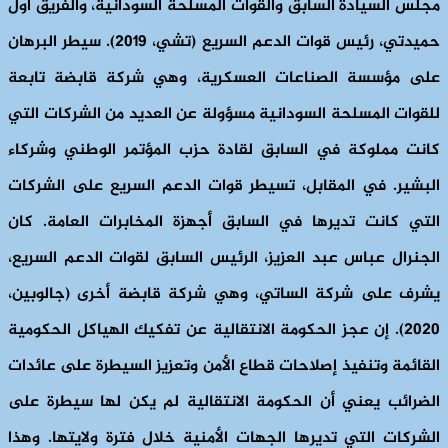
مجلس السيادة السابق والقوات المسلحة السودانية، والفريق أول
حميدتي، رئيس قوات الدعم السريع (تشي، 2019). سيطر البرهان
على مؤسسة الصناعات العسكرية، وهي شركة قابضة تابعة
للقوات المسلحة السودانية مسؤولة عن العديد من الشركات التي
كانت مملوكة في السابق لقادة حزب المؤتمر الوطني وشركاء
البشير. في المقابل، تسيطر قوات الدعم السريع على الشركات
التي كانت تديرها في السابق أجهزة المخابرات العامة. كان
الجنرال عباس عبد العزيز، الرئيس السابق لقوات الدعم السريع،
يشرف على شركة الساتي، وهي شركة قابضة أخرى (جالوبين،
2020). إن عجز الحكومة الانتقالية عن تفكيك الهياكل الحكومية
القائمة وتنفيذ إصلاحات قطاع الأمن وتعزيز السيطرة على عائدات
الضرائب يعني أن الحكومة الانتقالية لم يكن لها سيطرة على
الشركات التي تديرها الجهات الأمنية خلال فترة ولايتها. وهذا