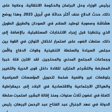
برئيس الوزراء وحل البرلمان والحكومة الانتقالية. وعلاوة على
ذلك، حدث اندلاع عنف أكثر حداثة في أبريل 2023. وهذا يوضح
هشاشة وصعوبة توطيد السلام في السودان والطريق الطويل
الذي ينتظرنا قبل إجراء الانتخابات المستقبلية. بالإضافة إلى
ذلك، سلطت الضوء على استمرار اختلال التوازن في القوة بين
مجلس السيادة والسلطة التنفيذية وقوات الدفاع والأمن
وجماعات المجتمع المدني والمحتجين. لقد اقترن قلة خبرة
المعارضة والتشرذم المتزايد للقادة داخل قوى الحرية والتغيير
بتوقعات غير واقعية ضخمة لتحويل المؤسسات السياسية
والهياكل الاجتماعية والاقتصادية في البلاد إلى ديمقراطية
كاملة في غضون ثلاث سنوات. ومنذ إقالة البشير، استمرت سلطة
الدولة في عهد الجنرال عبد الفتاح عبد الرحمن البرهان، رئيس