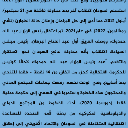
والشركاء الدوليين. ومع ذلك، في 25 أكتوبر/تشرين الأول 2021،
استسلم السودان لانقلاب آخر بعد محاولة فاشلة في 21 سبتمبر/
أيلول 2021، مما أدى إلى حل البرلمان وإعلان حالة الطوارئ (تشي
ومشامون، 2022). في عام 2021، تم اعتقال رئيس الوزراء عبد الله
حمدوك، ووصف الفريق أول عبد الفتاح البرهان، رئيس مجلس
السيادة، الانقلاب بأنه محاولة لدفع السودان نحو الاستقرار
والتقدم. أعيد رئيس الوزراء عبد الله حمدوك لاحقًا كرئيس
للحكومة الانتقالية كجزء من اتفاق من 14 نقطة – فقط للتنحي
بعد أسابيع. وفي الوقت نفسه، رفضت جماعات المجتمع المدني
والمحتجون هذه الخطوة واستمروا في السعي إلى حكومة مدنية
فقط (دورسما، 2020). أدت الضغوط من المجتمع الدولي
والدبلوماسية المكوكية من بعثة الأمم المتحدة للمساعدة
الانتقالية المتكاملة في السودان والاتحاد الأفريقي إلى إطلاق