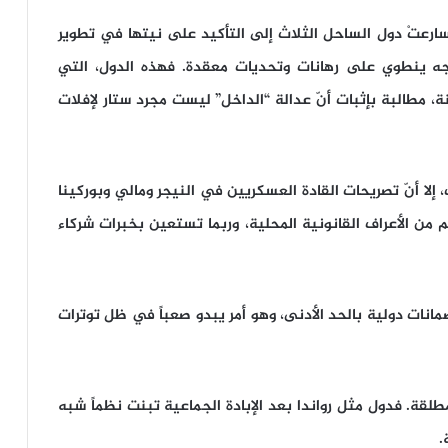
سارعتْ دول الساحل الثلاث إلى التأكيد على نيتها في تطوير
وجه ينطوي على رهانات وتحديات معقدة. فهذه الدول، التي
مطالبة بإثبات أنّ عدالة “الداخل” ليست مجرد ستار لإفلات
ا أنّ تصريحات القادة العسكريين في النيجر ومالي وبوركينا
ن الأعراف القانونية المحلية، وربما تستعين بخبرات شركاء
مانات دولية بالحد الأدنى، وهو أمر يبدو صعباً في ظل توترات
قة. فدول مثل رواندا بعد الإبادة الجماعية تبنت نظماً شبه
.