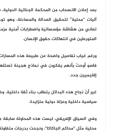
بعد إعلان الانسحاب من المحكمة الجنائية الدولية، 
آليات “محلية” لتحقيق العدالة والمساءلة، وهو ت
تعاني من هشاشة مؤسساتية واضطرابات أمنية مزمنة، 
المتورطين في انتهاكات حقوق الإنسان.
ورغم غياب تفاصيل واضحة عن طبيعة هذه المسارات، إل
فاسو أوحتْ بأنهم يفكرون في نماذج هجينة تستلهم م
إقليميين جدد.
غير أنّ نجاح هذه البدائل يتطلب بناء ثقة داخلية، وض
سياسية داخلية وعزلة دولية متزايدة.
وفي السياق الإفريقي، ليست هذه المحاولة سابقة مطل
محلية مثل “
محاكم الجاكاكا
“، ونجحت بدرجات متفاوتة