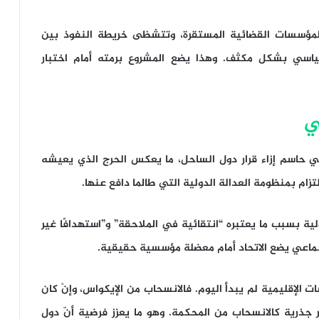
المؤسسات القضائية المستقرة، وتتشظى خريطة النفوذ بين
اسي بشكل مكثف. وهذا يضع المشروع برمته أمام اختبار
ي حاسم إزاء قرار دول الساحل، ما يعكس الحرج الذي يعيشه
لتزام بمنظومة العدالة الدولية التي طالما دافع عنها.
ولية بسبب ما يعتبره “انتقائية في الملاحقة” و”استهدافًا غير
ب جماعي يضع الاتحاد أمام معضلة مؤسسية حقيقية.
 الإقليمية لم يبدأ اليوم. فالانسحاب من الإيكواس، وإنْ كان
ر جذرية كالانسحاب من المحكمة. وهو ما يعزز فرضية أنّ دول