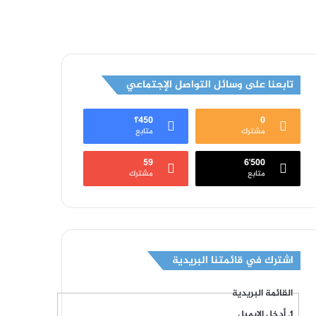
تابعنا على وسائل التواصل الإجتماعي
1٬450
0
مشترك
متابع
59
6٬500
متابع
مشترك
اشترك في قائمتنا البريدية
القائمة البريدية
أدخل الايميل