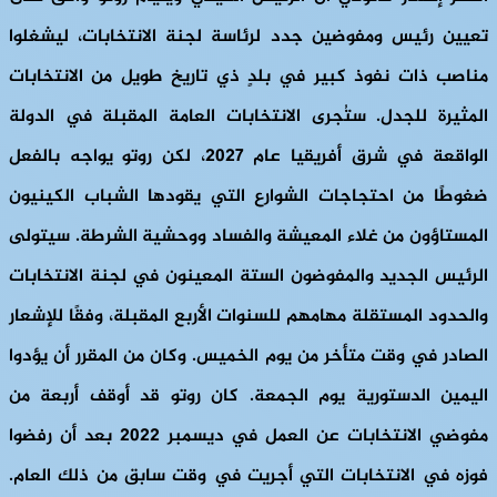
تعيين رئيس ومفوضين جدد لرئاسة لجنة الانتخابات، ليشغلوا
مناصب ذات نفوذ كبير في بلدٍ ذي تاريخ طويل من الانتخابات
المثيرة للجدل. ستُجرى الانتخابات العامة المقبلة في الدولة
الواقعة في شرق أفريقيا عام 2027، لكن روتو يواجه بالفعل
ضغوطًا من احتجاجات الشوارع التي يقودها الشباب الكينيون
المستاؤون من غلاء المعيشة والفساد ووحشية الشرطة. سيتولى
الرئيس الجديد والمفوضون الستة المعينون في لجنة الانتخابات
والحدود المستقلة مهامهم للسنوات الأربع المقبلة، وفقًا للإشعار
الصادر في وقت متأخر من يوم الخميس. وكان من المقرر أن يؤدوا
اليمين الدستورية يوم الجمعة. كان روتو قد أوقف أربعة من
مفوضي الانتخابات عن العمل في ديسمبر 2022 بعد أن رفضوا
فوزه في الانتخابات التي أجريت في وقت سابق من ذلك العام.