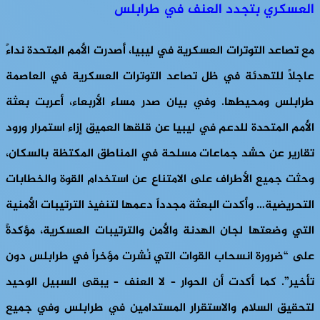
العسكري بتجدد العنف في طرابلس
مع تصاعد التوترات العسكرية في ليبيا، أصدرت الأمم المتحدة نداءً
عاجلاً للتهدئة في ظل تصاعد التوترات العسكرية في العاصمة
طرابلس ومحيطها. وفي بيان صدر مساء الأربعاء، أعربت بعثة
الأمم المتحدة للدعم في ليبيا عن قلقها العميق إزاء استمرار ورود
تقارير عن حشد جماعات مسلحة في المناطق المكتظة بالسكان،
وحثت جميع الأطراف على الامتناع عن استخدام القوة والخطابات
التحريضية… وأكدت البعثة مجدداً دعمها لتنفيذ الترتيبات الأمنية
التي وضعتها لجان الهدنة والأمن والترتيبات العسكرية، مؤكدةً
على “ضرورة انسحاب القوات التي نُشرت مؤخراً في طرابلس دون
تأخير”. كما أكدت أن الحوار – لا العنف – يبقى السبيل الوحيد
لتحقيق السلام والاستقرار المستدامين في طرابلس وفي جميع