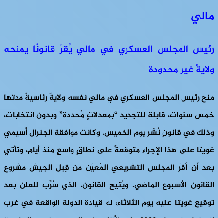
مالي
رئيس المجلس العسكري في مالي يُقرّ قانونًا يمنحه
ولايةً غير محدودة
منح رئيس المجلس العسكري في مالي نفسه ولايةً رئاسيةً مدتها
خمس سنوات، قابلة للتجديد “بمعدلاتٍ مُحددة” وبدون انتخابات،
وذلك في قانونٍ نُشر يوم الخميس. وكانت موافقة الجنرال أسيمي
غويتا على هذا الإجراء متوقعةً على نطاقٍ واسعٍ منذ أيام، وتأتي
بعد أن أقرّ المجلس التشريعي المُعيّن من قِبَل الجيش مشروع
القانون الأسبوع الماضي. ويُتيح القانون، الذي سُرِّب للعلن بعد
توقيع غويتا عليه يوم الثلاثاء، له قيادة الدولة الواقعة في غرب