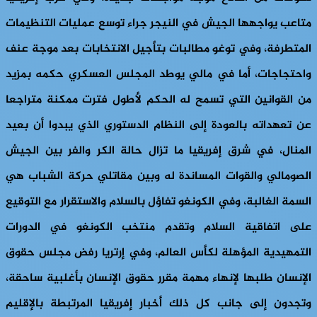
متاعب يواجهها الجيش في النيجر جراء توسع عمليات التنظيمات
المتطرفة، وفي توغو مطالبات بتأجيل الانتخابات بعد موجة عنف
واحتجاجات، أما في مالي يوطد المجلس العسكري حكمه بمزيد
من القوانين التي تسمح له الحكم لأطول فترت ممكنة متراجعا
عن تعهداته بالعودة إلى النظام الدستوري الذي يبدوا أن بعيد
المنال، في شرق إفريقيا ما تزال حالة الكر والفر بين الجيش
الصومالي والقوات المساندة له وبين مقاتلي حركة الشباب هي
السمة الغالبة، وفي الكونغو تفاؤل بالسلام والاستقرار مع التوقيع
على اتفاقية السلام وتقدم منتخب الكونغو في الدورات
التمهيدية المؤهلة لكأس العالم، وفي إرتريا رفض مجلس حقوق
الإنسان طلبها لإنهاء مهمة مقرر حقوق الإنسان بأغلبية ساحقة،
وتجدون إلى جانب كل ذلك أخبار إفريقيا المرتبطة بالإقليم