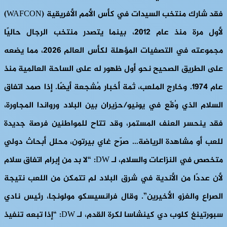
فقد شارك منتخب السيدات في كأس الأمم الأفريقية (WAFCON)
لأول مرة منذ عام ٢٠١٢، بينما يتصدر منتخب الرجال حاليًا
مجموعته في التصفيات المؤهلة لكأس العالم ٢٠٢٦، مما يضعه
على الطريق الصحيح نحو أول ظهور له على الساحة العالمية منذ
عام ١٩٧٤. وخارج الملعب، ثمة أخبار مُشجعة أيضًا. إذا صمد اتفاق
السلام الذي وُقّع في يونيو/حزيران بين البلاد ورواندا المجاورة،
فقد ينحسر العنف المستمر، وقد تتاح للمواطنين فرصة جديدة
للعب أو مشاهدة الرياضة… صرّح غاي بيرتون، محلل أبحاث دولي
متخصص في النزاعات والسلام، لـ DW: “لا بد من إبرام اتفاق سلام
لأن عددًا من الأندية في شرق البلاد لم تتمكن من اللعب نتيجة
الصراع والغزو الأخيرين”. وقال فرانسيسكو مولونجا، رئيس نادي
سبورتينغ كلوب دي كينشاسا لكرة القدم، لـ DW: “إذا تبعه تنفيذ