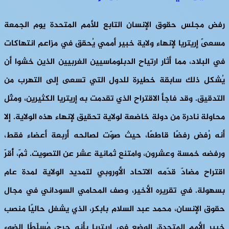
رفض مجلس حقوق الإنسان التابع للأمم المتحدة يوم الجمعة
مسعىً إريتريا لإنهاء ولاية خبير أممي يُحقق في مزاعم انتهاكات
في البلاد، مما أثار ارتياح الدبلوماسيين الغربيين الذين خشوا أن
يُشكل ذلك سابقة خطيرة للدول التي تسعى إلى التهرب من
التدقيق. وقد فاجأ الاقتراح الذي تقدمت به إريتريا الكثيرين، ومثّل
محاولة نادرة من دولة خاضعة لولاية تحقيق لإنهاء هذه الولاية. إلا
أنه رُفض رفضًا قاطعًا، حيث صوّت لصالحه أربعة أعضاء فقط،
ورفضه خمسة وعشرون، وامتنع ثمانية عشر عن التصويت. ثمّ، أُقرّ
اقتراح مضادّ قدّمه الاتحاد الأوروبي لتمديد الولاية لمدة عام
بسهولة. في تقريره الأخير، وصف المحامي السوداني في مجال
حقوق الإنسان، محمد عبد السلام بابكر، الذي يشغل حاليًا منصب
خبير الأمم المتحدة، الوضع في إريتريا بأنه حرج، مُسلّطًا الضوء