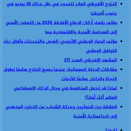
النزوح الأفريقي العابر للحدود في ظل حراك 30 يونيو في
جنوب أفريقيا
مؤتمر رؤساء أركان الدفاع الأفارقة 2026 من التعاون الأمني
إلى السياسة الأمنية والاقتصادية معا
مؤتمر الحوار الوطني الإثيوبي: الفرص والتحديات وآفاق بناء
التوافق الوطني
المشهد الإفريقي العدد 217
مفارقات الدولة الصومالية: عندما يصبح الخارج صانعًا لطوق
النجاة والداخل صانعًا للأزمات
لماذا قد تجعل المنافسة في مجال الذكاء الاصطناعي
العالم أكثر أماناً؟
العلاقة بين الحوثيين وحركة الشباب: من التباين المذهبي
إلى البراغماتية الأمنية
تابعنا