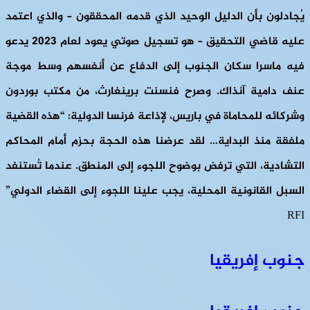
يُجادلون بأن الدليل الوحيد الذي قدمه المحققون – والذي اعتمد
عليه قاضي التحقيق – هو تسجيل صوتي يعود لعام ٢٠٢٣ يدعو
فيه ماسرا سكان الجنوب إلى الدفاع عن أنفسهم وسط موجة
عنف دامية آنذاك. وصرح فنسنت برينغارث، من مكتب بوردون
وشركائه للمحاماة في باريس، لإذاعة فرنسا الدولية: “هذه القضية
ملفقة منذ البداية… لقد عرضنا هذه الحجة بحزم أمام المحاكم
التشادية، التي ترفض بوضوح اللجوء إلى المنطق. عندما تُستنفد
السبل القانونية المحلية، يجب علينا اللجوء إلى القضاء الدولي”
RFI
جنوب إفريقيا