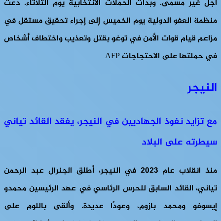
أجل غير مسمى. وبدأت الحملات الانتخابية يوم الثلاثاء. دعت
منظمة العفو الدولية يوم الخميس إلى إجراء تحقيق مستقل في
مزاعم قيام قوات الأمن في توغو بقتل وتعذيب واختطاف أشخاص
في حملتها على الاحتجاجات AFP
النيجر
مع تزايد نفوذ الجهاديين في النيجر، يفقد القائد تياني
سيطرته على البلاد
منذ انقلاب عام ٢٠٢٣ في النيجر، أطلق الجنرال عبد الرحمن
تياني، القائد السابق للحرس الرئاسي في عهد الرئيسين محمدو
إيسوفو ومحمد بازوم، وعودًا عديدة. وألقى باللوم على