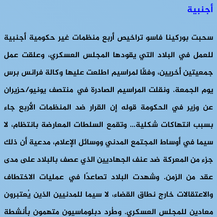
أجنبية
سحبت بوركينا فاسو تراخيص أربع منظمات غير حكومية أجنبية
للعمل في البلاد التي يقودها المجلس العسكري، وعلقت عمل
جمعيتين أخريين، وفقًا لمراسيم اطلعت عليها وكالة فرانس برس
يوم الجمعة. ونقلت المراسيم الصادرة في منتصف يونيو/حزيران
عن وزير في الحكومة قوله إن القرار ضد المنظمات الأربع جاء
بسبب انتهاكات شكلية… وتقمع السلطات المعارضة بانتظام، لا
سيما في أوساط المجتمع المدني ووسائل الإعلام، مدعية أن ذلك
جزء من المعركة ضد عنف الجهاديين الذي عصف بالبلاد على مدى
عقد من الزمن. وشهدت البلاد تصاعدًا في عمليات الاختطاف
والاعتقالات خارج نطاق القضاء، لا سيما للمدنيين الذين يُعتبرون
معادين للمجلس العسكري. وطُرد دبلوماسيون متهمون بأنشطة