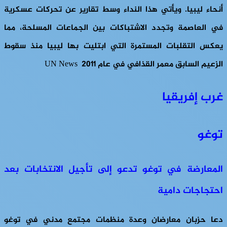
أنحاء ليبيا. ويأتي هذا النداء وسط تقارير عن تحركات عسكرية
في العاصمة وتجدد الاشتباكات بين الجماعات المسلحة، مما
يعكس التقلبات المستمرة التي ابتليت بها ليبيا منذ سقوط
الزعيم السابق معمر القذافي في عام 2011 UN News
غرب إفريقيا
توغو
المعارضة في توغو تدعو إلى تأجيل الانتخابات بعد
احتجاجات دامية
دعا حزبان معارضان وعدة منظمات مجتمع مدني في توغو