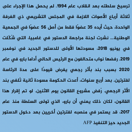
ترسيخ سلطته بعد انقلاب عام 1994. لم يحصل هذا الإجراء على
ثلاثة أرباع الأصوات اللازمة في المجلس التشريعي ذي الغرفة
الواحدة، حيث أيده 35 عضوًا فقط من أصل 56 عضوًا في الجمعية
الوطنية… نشرت لجنة مراجعة الدستور في غامبيا، التي شُكّلت
في يونيو 2018، مسودتها الأولى للدستور الجديد في نوفمبر
2019. رفضها نواب متحالفون مع الرئيس الحالي أداما بارو في عام
2020 بسبب بند بأثر رجعي يفرض قيودًا على مدة الرئاسة
لفترتين. بعد أربع سنوات، أعدت الحكومة مسودة ثانية تُلغي بند
الأثر الرجعي. رُفض مشروع القانون يوم الاثنين. لو تم إقرار هذا
القانون، لكان ذلك يعني أن بارو، الذي تولى السلطة منذ عام
2017، قد يستمر في منصبه لفترتين أخريين بعد دخول الدستور
الجديد حيز التنفيذ AFP