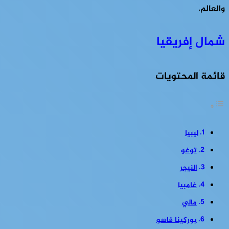
والعالم.
شمال إفريقيا
قائمة المحتويات
ليبيا
توغو
النيجر
غامبيا
مالي
بوركينا فاسو