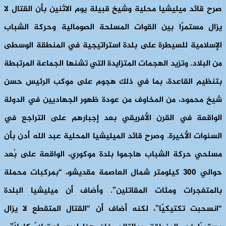
صرح قائد ميليشيا محلية وشيخ قبيلة يوم الاثنين بأن القتال لا
يزال مستمرًا بين القوات المسلحة الصومالية وحركة الشباب
الإسلامية للسيطرة على بلدة استراتيجية في المنطقة الوسطى
من البلاد. وتزيد الهجمات المتزايدة التي تشنها الجماعة المرتبطة
بتنظيم القاعدة، بما في ذلك هجوم على موكب الرئيس حسن
شيخ محمود، من المخاوف من عودة ظهور الجهاديين في الدولة
الواقعة في القرن الأفريقي بعد إجبارهم على التراجع في
السنوات الأخيرة. وصرح قائد الميليشيا المحلية عبد الله أدن بأن
مسلحي حركة الشباب هاجموا بلدة موكوري، الواقعة على بُعد
حوالي 300 كيلومتر شمال العاصمة مقديشو، “بمركبات محملة
بالمتفجرات ومئات المقاتلين”. وأضاف أن ميليشيا البلدة
“انسحبت تكتيكيًا”، لكنه أضاف أن “القتال المتقطع لا يزال