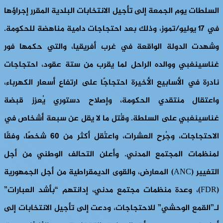
السلطات يوم الجمعة إلى تأجيل الانتخابات البلدية المقرر إجراؤها
في 17 يوليو/تموز، وذلك بعد احتجاجات دامية مناهضة للحكومة.
وشهدت الدولة الواقعة في غرب أفريقيا، والتي حكمها فور
غناسينغبي ووالده الراحل لما يقرب من ستة عقود، احتجاجات
نادرة في الأسابيع الأخيرة احتجاجًا على ارتفاع أسعار الكهرباء،
واعتقال منتقدي الحكومة، وإصلاح دستوري يُعزز قبضة
غناسينغبي على السلطة. وقُتل ما لا يقل عن سبعة أشخاص في
الاحتجاجات، وجُرح العشرات، واعتُقل أكثر من 60 شخصًا، وفقًا
لمنظمات المجتمع المدني. وأعلن التحالف الوطني من أجل
التغيير (ANC) المعارض، والقوى الديمقراطية من أجل الجمهورية
(FDR)، وعدة منظمات مجتمع مدني، إدانتهم “بأشد العبارات”
لـ”القمع الوحشي” للاحتجاجات، ودعت إلى تأجيل الانتخابات إلى