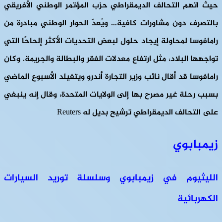
حيث اتهم التحالف الديمقراطي حزب المؤتمر الوطني الأفريقي
بالتصرف دون مشاورات كافية… ويُعدّ الحوار الوطني مبادرة من
رامافوسا لمحاولة إيجاد حلول لبعض التحديات الأكثر إلحاحًا التي
تواجهها البلاد، مثل ارتفاع معدلات الفقر والبطالة والجريمة. وكان
رامافوسا قد أقال نائب وزير التجارة أندرو ويتفيلد الأسبوع الماضي
بسبب رحلة غير مصرح بها إلى الولايات المتحدة، وقال إنه ينبغي
على التحالف الديمقراطي ترشيح بديل له Reuters
زيمبابوي
الليثيوم في زيمبابوي وسلسلة توريد السيارات
الكهربائية