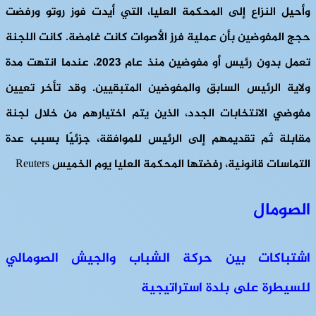
وأحيل النزاع إلى المحكمة العليا، التي أيدت فوز روتو ورفضت
حجج المفوضين بأن عملية فرز الأصوات كانت غامضة. كانت اللجنة
تعمل بدون رئيس أو مفوضين منذ عام ٢٠٢٣، عندما انتهت مدة
ولاية الرئيس السابق والمفوضين المتبقيين. وقد تأخر تعيين
مفوضي الانتخابات الجدد، الذين يتم اختيارهم من خلال لجنة
مقابلة ثم تقديمهم إلى الرئيس للموافقة، جزئيًا بسبب عدة
التماسات قانونية، رفضتها المحكمة العليا يوم الخميس Reuters
الصومال
اشتباكات بين حركة الشباب والجيش الصومالي
للسيطرة على بلدة استراتيجية