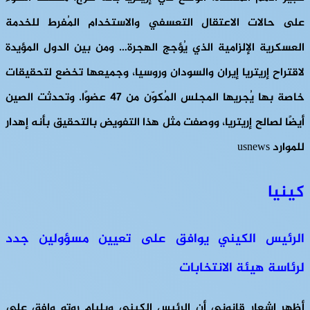
على حالات الاعتقال التعسفي والاستخدام المُفرط للخدمة
العسكرية الإلزامية الذي يُؤجج الهجرة… ومن بين الدول المؤيدة
لاقتراح إريتريا إيران والسودان وروسيا، وجميعها تخضع لتحقيقات
خاصة بها يُجريها المجلس المُكوّن من 47 عضوًا. وتحدثت الصين
أيضًا لصالح إريتريا، ووصفت مثل هذا التفويض بالتحقيق بأنه إهدار
للموارد usnews
كينيا
الرئيس الكيني يوافق على تعيين مسؤولين جدد
لرئاسة هيئة الانتخابات
أظهر إشعار قانوني أن الرئيس الكيني ويليام روتو وافق على