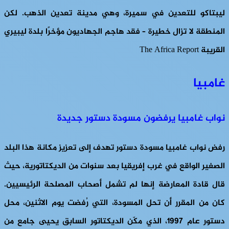
ليبتاكو للتعدين في سميرة، وهي مدينة تعدين الذهب. لكن
المنطقة لا تزال خطيرة – فقد هاجم الجهاديون مؤخرًا بلدة ليبيري
القريبة The Africa Report
غامبيا
نواب غامبيا يرفضون مسودة دستور جديدة
رفض نواب غامبيا مسودة دستور تهدف إلى تعزيز مكانة هذا البلد
الصغير الواقع في غرب إفريقيا بعد سنوات من الديكتاتورية، حيث
قال قادة المعارضة إنها لم تشمل أصحاب المصلحة الرئيسيين.
كان من المقرر أن تحل المسودة، التي رُفضت يوم الاثنين، محل
دستور عام 1997، الذي مكّن الديكتاتور السابق يحيى جامع من