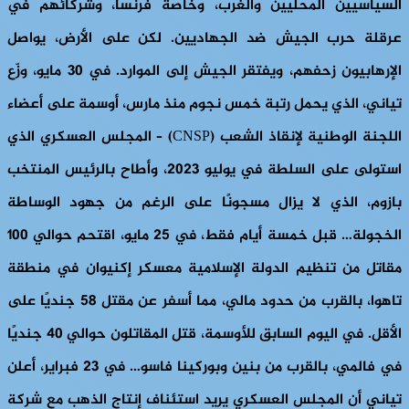
السياسيين المحليين والغرب، وخاصة فرنسا، وشركائهم في
عرقلة حرب الجيش ضد الجهاديين. لكن على الأرض، يواصل
الإرهابيون زحفهم، ويفتقر الجيش إلى الموارد. في 30 مايو، وزّع
تياني، الذي يحمل رتبة خمس نجوم منذ مارس، أوسمة على أعضاء
اللجنة الوطنية لإنقاذ الشعب (CNSP) – المجلس العسكري الذي
استولى على السلطة في يوليو 2023، وأطاح بالرئيس المنتخب
بازوم، الذي لا يزال مسجونًا على الرغم من جهود الوساطة
الخجولة… قبل خمسة أيام فقط، في 25 مايو، اقتحم حوالي 100
مقاتل من تنظيم الدولة الإسلامية معسكر إكنيوان في منطقة
تاهوا، بالقرب من حدود مالي، مما أسفر عن مقتل 58 جنديًا على
الأقل. في اليوم السابق للأوسمة، قتل المقاتلون حوالي 40 جنديًا
في فالمي، بالقرب من بنين وبوركينا فاسو… في 23 فبراير، أعلن
تياني أن المجلس العسكري يريد استئناف إنتاج الذهب مع شركة