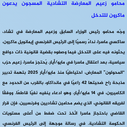
محامو زعيم المعارضة التشادية المسجون يدعون
ماكرون للتدخل
وجّه محامو رئيس الوزراء السابق وزعيم المعارضة في تشاد،
ساكسي ماسرا، نداءً رسميًا إلى الرئيس الفرنسي إيمانويل ماكرون،
يحثونه فيه على التدخل فيما وصفوه بقضية قانونية ذات دوافع
سياسية، بعد اعتقال ماسرا في مايو/أيار. يُحتجز ماسرا، زعيم حزب
“المحولون” المعارض، احتياطيًا منذ مايو/أيار 2025 بتهمة تدبير
مذبحة راح ضحيتها 42 راعيًا في مانداكاو، بالقرب من الحدود مع
الكاميرون، في 14 مايو/أيار، وهو ادعاء ينفيه نفيًا قاطعًا. ووفقًا
لفريقه القانوني، الذي يضم محامين تشاديين وفرنسيين، فإن قرار
القاضي باحتجاز ماسرا اتُخذ تحت ضغط من أعلى مستويات
الحكومة التشادية. في رسالة موجهة إلى الرئيس الفرنسي،