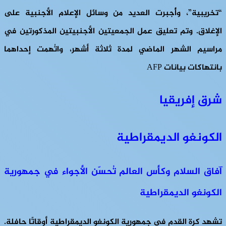
“تخريبية”، وأُجبرت العديد من وسائل الإعلام الأجنبية على
الإغلاق. وتم تعليق عمل الجمعيتين الأجنبيتين المذكورتين في
مراسيم الشهر الماضي لمدة ثلاثة أشهر، واتُهمت إحداهما
بانتهاكات بيانات AFP
شرق إفريقيا
الكونغو الديمقراطية
آفاق السلام وكأس العالم تُحسّن الأجواء في جمهورية
الكونغو الديمقراطية
تشهد كرة القدم في جمهورية الكونغو الديمقراطية أوقاتًا حافلة.