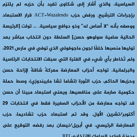
السياسية، والذي أشار إلى شكاوى تفيد بأن حزبه لم يلتزم
بإجراءات الترشيح. ورفض حزب ACT-Wazalendo قرار الاستبعاد
ووصفه بأنه “لا أساس له” وذو دوافع سياسية. … تولت [الرئيسة
الحالية سامية سولوهو حسن] السلطة دون انتخاب مباشر بعد
توليها منصبها خلفًا لجون ماجوفولي الذي توفي في مارس 2021،
ولم تُخاطر بأي شيء في الفترة التي سبقت الانتخابات الرئاسية
والبرلمانية. تواجه أحزاب المعارضة معركةً شاقةً لإزاحة حسن
وحزبها الحاكم، حزب الثورة (تشاما تشا مابيندوزي)، وسط حملة
حكومية صارمة على منافسيها. ويعني استبعاد مبينا أن حسن
قد تواجه معارضة من الأحزاب الصغيرة فقط في انتخابات 29
أكتوبر/تشرين الأول. وقد تم استبعاد حزب تشاديما، حزب
المعارضة الرئيسي، في أبريل/نيسان بعد رفضه التوقيع على
مدونة قواعد السلوك الانتخابي RFI