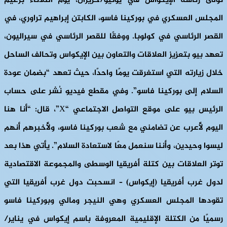
تولى رئاسة الإيكواس في يونيو/حزيران، يوم الثلاثاء بزعيم
المجلس العسكري في بوركينا فاسو، الكابتن إبراهيم تراوري، في
القصر الرئاسي في كولوبا. ووفقًا للقصر الرئاسي في سيراليون،
تعهد بيو بتعزيز العلاقات والتعاون بين الإيكواس وتحالف الساحل
خلال زيارته التي استغرقت يومًا واحدًا، حيث تعهد “بضمان عودة
السلام إلى بوركينا فاسو”. وفي مقطع فيديو نُشر على حساب
الرئيس بيو على موقع التواصل الاجتماعي “X”، قال: “أنا هنا
اليوم لأُعرب عن تضامني مع شعب بوركينا فاسو، ولأُخبرهم أنهم
ليسوا وحيدين، وأننا سنعمل معًا لاستعادة السلام”. يأتي هذا بعد
توتر العلاقات بين كتلة أفريقيا الوسطى والمجموعة الاقتصادية
لدول غرب أفريقيا (إيكواس) – انسحبت دول غرب أفريقيا التي
تقودها المجلس العسكري وهي النيجر ومالي وبوركينا فاسو
رسميًا من الكتلة الإقليمية المعروفة باسم إيكواس في يناير/