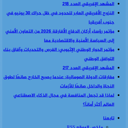
المشهد الإفريقي العدد 218
النزوح الأفريقي العابر للحدود في ظل حراك 30 يونيو في
جنوب أفريقيا
مؤتمر رؤساء أركان الدفاع الأفارقة 2026 من التعاون الأمني
إلى السياسة الأمنية والاقتصادية معا
مؤتمر الحوار الوطني الإثيوبي: الفرص والتحديات وآفاق بناء
التوافق الوطني
المشهد الإفريقي العدد 217
مفارقات الدولة الصومالية: عندما يصبح الخارج صانعًا لطوق
النجاة والداخل صانعًا للأزمات
لماذا قد تجعل المنافسة في مجال الذكاء الاصطناعي
العالم أكثر أماناً؟
تابعنا
ملخص الموقع RSS