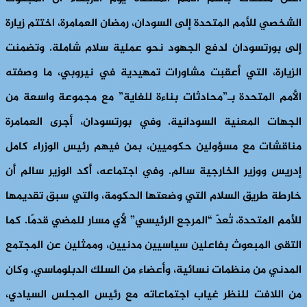
الشخصي للأمم المتحدة إلى السودان، رمضان العمامرة، اختتم زيارة
إلى بورتسودان لدفع الجهود نحو عملية سلام شاملة. وتضمنت
الزيارة، التي أعقبت مشاورات تمهيدية في نيروبي، ما وصفته
الأمم المتحدة بـ”محادثات بناءة للغاية” مع مجموعة واسعة من
الجهات المعنية السودانية. وفي بورتسودان، أجرى العمامرة
مناقشات مع مسؤولين حكوميين، بمن فيهم رئيس الوزراء كامل
إدريس ووزير الخارجية سالم. وفي اجتماعه، أكد الوزير سالم أن
خارطة طريق السلام التي وضعتها الحكومة، والتي سبق تقديمها
للأمم المتحدة، تُعدّ “المرجع الرئيسي” لأي مسار للمضي قدمًا. كما
التقى المبعوث بفاعلين سياسيين مدنيين، وممثلين عن المجتمع
المدني من منظمات نسائية، وأعضاء من السلك الدبلوماسي. وكان
من اللافت للنظر غياب اجتماعاته مع رئيس المجلس السيادي،