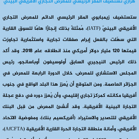
هراري تستضيف المقر الرئيسي للمعرض التجاري الأفريقي البينيّ
ستستضيف زيمبابوي المقر الرئيسي الدائم للمعرض التجاري
الأفريقي البينيّ (IATF)، مُمثلةً بذلك إنجازًا هامًا للسوق القارية
التي سهّلت بالفعل إبرام صفقات تجارية واستثمارية تجاوزت
قيمتها 120 مليار دولار أمريكي منذ انطلاقه عام 2018. وقد أكد
ذلك الرئيس النيجيري السابق أولوسيغون أوباسانجو، رئيس
المجلس الاستشاري للمعرض، خلال الدورة الرابعة للمعرض في
الجزائر العاصمة. ومن المتوقع أن يُعزز هذا البلد الواقع في جنوب
أفريقيا مكانته كمركز تجاري إقليمي، وأن يُعزز دوره في دفع عجلة
التجارة البينية الأفريقية. وقد أُنشئ المعرض من قِبل البنك
الأفريقي للتصدير والاستيراد (أفريكسيم بنك)، ومفوضية الاتحاد
الأفريقي، وأمانة منطقة التجارة الحرة القارية الأفريقية (AfCFTA)،