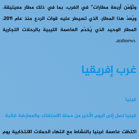
وتُؤمّن أربعة مطارات” في الغرب، بما في ذلك مطار معيتيقة.
ويُعدّ هذا المطار، الذي تسيطر عليه قوات الردع منذ عام ٢٠١١،
المطار الوحيد الذي يُخدّم العاصمة الليبية بالرحلات التجارية
arabnews.
غرب إفريقيا
غينيا
غينيا تصل إلى اليوم الأخير من حملة الاستفتاء، والمعارضة غائبة
اكتظت عاصمة غينيا بالنشاط مع انتهاء الحملات الانتخابية يوم