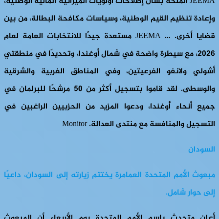
JEEMA الملحة بشأن إصلاحات أولويات الميزانية المالية الوطنية،
وإعادة تنظيم القيم الوطنية، وسياسات مكافحة البطالة، من بين
قضايا أخرى. … JEEMA مستعدة جيدًا للانتخابات العامة لعام
2026، مع سيطرة واضحة في شمال أوغندا، وتحديدًا في منطقتي
أشولي ولانغو الفرعيتين، وفي المناطق الغربية والشرقية
والوسطى. لقد قاموا بتسجيل أكثر من 50 مرشحًا للبرلمان في
جميع أنحاء أوغندا، ودعوا المزيد من الحزبيين الراغبين في
التسجيل والمنافسة مع منتدى العدالة. Monitor
السودان
مبعوث الأمم المتحدة العمامرة يختتم زيارته إلى السودان، داعيًا
إلى حوار شامل.
أعلن متحدث باسم الأمم المتحدة يوم الأربعاء أن المبعوث