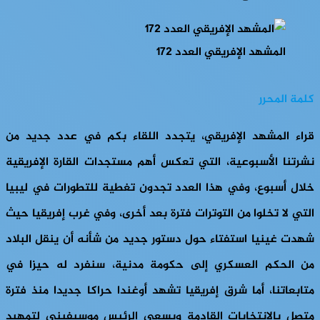
المشهد الإفريقي العدد 172
كلمة المحرر
قراء المشهد الإفريقي، يتجدد اللقاء بكم في عدد جديد من
نشرتنا الأسبوعية، التي تعكس أهم مستجدات القارة الإفريقية
خلال أسبوع، وفي هذا العدد تجدون تغطية للتطورات في ليبيا
التي لا تخلوا من التوترات فترة بعد أخرى، وفي غرب إفريقيا حيث
شهدت غينيا استفتاء حول دستور جديد من شأنه أن ينقل البلاد
من الحكم العسكري إلى حكومة مدنية، سنفرد له حيزا في
متابعاتنا، أما شرق إفريقيا تشهد أوغندا حراكا جديدا منذ فترة
متصل بالانتخابات القادمة ويسعى الرئيس موسيفيني لتمهيد