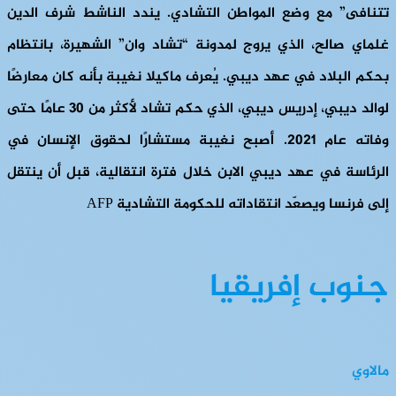
تتنافى” مع وضع المواطن التشادي. يندد الناشط شرف الدين
غلماي صالح، الذي يروج لمدونة “تشاد وان” الشهيرة، بانتظام
بحكم البلاد في عهد ديبي. يُعرف ماكيلا نغيبة بأنه كان معارضًا
لوالد ديبي، إدريس ديبي، الذي حكم تشاد لأكثر من 30 عامًا حتى
وفاته عام 2021. أصبح نغيبة مستشارًا لحقوق الإنسان في
الرئاسة في عهد ديبي الابن خلال فترة انتقالية، قبل أن ينتقل
إلى فرنسا ويصعّد انتقاداته للحكومة التشادية AFP
جنوب إفريقيا
مالاوي