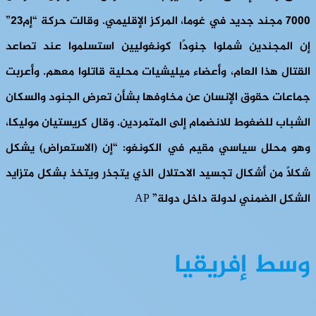
7000 مجند جديد في غوما، المركز الإقليمي. وقالت حركة “إم23”
إن المجندين شملوا جنودًا كونغوليين استسلموا عند تصاعد
القتال هذا العام، وأعضاء ميليشيات محلية قاتلوا معهم. وأعربت
جماعات حقوق الإنسان عن مخاوفها بشأن تعرض الجنود والسكان
الشباب للضغوط للانضمام إلى المتمردين. وقال كريستيان موليكا،
وهو محلل سياسي مقيم في الكونغو: “إن (الاستعراض) يشكل
شكلاً من أشكال تجسيد الاحتلال الذي يتجذر ويتخذ بشكل متزايد
الشكل الضمني لدولة داخل دولة” AP
وسط إفريقيا