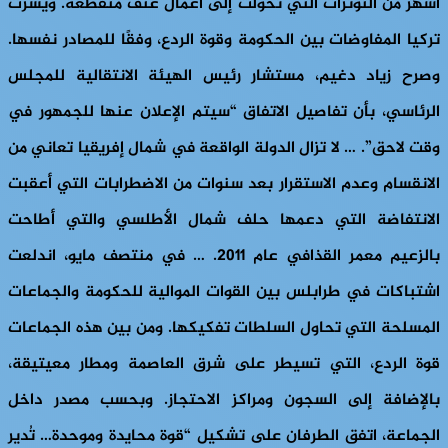
أشهر من التوترات التي تحولت إلى أعمال عنف متقطعة. ويسرت
تركيا المفاوضات بين الحكومة وقوة الردع، وفقًا للمصادر نفسها.
وصرح زياد دغيم، مستشار رئيس الهيئة الانتقالية للمجلس
الرئاسي، بأن تفاصيل الاتفاق “سيتم الإعلان عنها للجمهور في
وقت لاحق”. … لا تزال الدولة الواقعة في شمال إفريقيا تعاني من
الانقسام وعدم الاستقرار بعد سنوات من الاضطرابات التي أعقبت
الانتفاضة التي دعمها حلف شمال الأطلسي والتي أطاحت
بالزعيم معمر القذافي عام 2011. … في منتصف مايو، اندلعت
اشتباكات في طرابلس بين القوات الموالية للحكومة والجماعات
المسلحة التي تحاول السلطات تفكيكها. ومن بين هذه الجماعات
قوة الردع، التي تسيطر على شرق العاصمة ومطار معيتيقة،
بالإضافة إلى السجون ومراكز الاحتجاز. وبحسب مصدر داخل
الجماعة، اتفق الطرفان على تشكيل “قوة محايدة وموحدة… تُدير