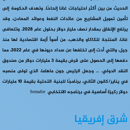
الحديث من بين أكثر احتياجات غانا إلحاحًا. وتهدف الحكومة إلى
تأمين تمويل المشاريع من عائدات النفط وعوائد المعادن، وقد
يرتفع الإنفاق بمقدار نصف مليار دولار بحلول عام 2028. وتتعافى
غانا، المنتجة للكاكاو والذهب، من أسوأ أزمة اقتصادية لها منذ
جيل، والتي أدت إلى تخلفها عن سداد ديونها في عام 2022، مما
دفعها إلى الحصول على قرض بقيمة 3 مليارات دولار من صندوق
النقد الدولي. … وجعل الرئيس جون ماهاما، الذي تولى منصبه
في يناير/كانون الثاني، برنامجًا للبنية التحتية بقيمة 10 مليارات
دولار ركيزة أساسية في برنامجه الانتخابي Semafor
شرق إفريقيا