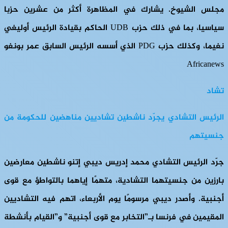
مجلس الشيوخ. يشارك في المظاهرة أكثر من عشرين حزبا
سياسيا، بما في ذلك حزب UDB الحاكم بقيادة الرئيس أوليغي
نغيما، وكذلك حزب PDG الذي أسسه الرئيس السابق عمر بونغو
Africanews
تشاد
الرئيس التشادي يجرّد ناشطين تشاديين مناهضين للحكومة من
جنسيتهم
جرّد الرئيس التشادي محمد إدريس ديبي إتنو ناشطين معارضين
بارزين من جنسيتهما التشادية، متهمًا إياهما بالتواطؤ مع قوى
أجنبية. وأصدر ديبي مرسومًا يوم الأربعاء، اتهم فيه التشاديين
المقيمين في فرنسا بـ”التخابر مع قوى أجنبية” و”القيام بأنشطة