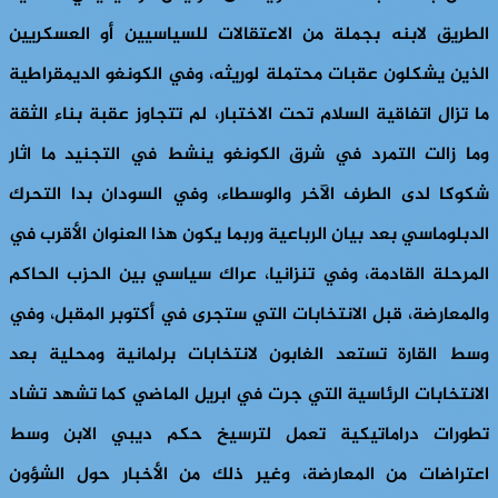
الطريق لابنه بجملة من الاعتقالات للسياسيين أو العسكريين
الذين يشكلون عقبات محتملة لوريثه، وفي الكونغو الديمقراطية
ما تزال اتفاقية السلام تحت الاختبار، لم تتجاوز عقبة بناء الثقة
وما زالت التمرد في شرق الكونغو ينشط في التجنيد ما اثار
شكوكا لدى الطرف الآخر والوسطاء، وفي السودان بدا التحرك
الدبلوماسي بعد بيان الرباعية وربما يكون هذا العنوان الأقرب في
المرحلة القادمة، وفي تنزانيا، عراك سياسي بين الحزب الحاكم
والمعارضة، قبل الانتخابات التي ستجرى في أكتوبر المقبل، وفي
وسط القارة تستعد الغابون لانتخابات برلمانية ومحلية بعد
الانتخابات الرئاسية التي جرت في ابريل الماضي كما تشهد تشاد
تطورات دراماتيكية تعمل لترسيخ حكم ديبي الابن وسط
اعتراضات من المعارضة، وغير ذلك من الأخبار حول الشؤون