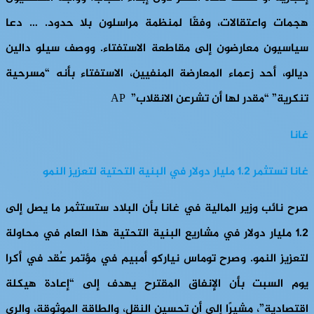
هجمات واعتقالات، وفقًا لمنظمة مراسلون بلا حدود. … دعا
سياسيون معارضون إلى مقاطعة الاستفتاء. ووصف سيلو دالين
ديالو، أحد زعماء المعارضة المنفيين، الاستفتاء بأنه “مسرحية
تنكرية” “مقدر لها أن تشرعن الانقلاب” AP
غانا
غانا تستثمر 1.2 مليار دولار في البنية التحتية لتعزيز النمو
صرح نائب وزير المالية في غانا بأن البلاد ستستثمر ما يصل إلى
1.2 مليار دولار في مشاريع البنية التحتية هذا العام في محاولة
لتعزيز النمو. وصرح توماس نياركو أمبيم في مؤتمر عُقد في أكرا
يوم السبت بأن الإنفاق المقترح يهدف إلى “إعادة هيكلة
اقتصادية”، مشيرًا إلى أن تحسين النقل، والطاقة الموثوقة، والري