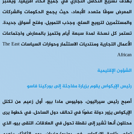
بهدف تسريع التكامل التجاري في جميع أنحاء أفريقيا. ويُعتبر
المعرض سوقًا متعدد الأبعاد، حيث يجمع الحكومات والشركات
والمستثمرين لترويج السلع، وجذب التمويل، وفتح أسواق جديدة.
تستمر كل نسخة لمدة سبعة أيام وتتميز بالمعارض واجتماعات
الأعمال التجارية ومنتديات الاستثمار وحوارات السياسات The East
African
الشؤون الإقليمية
رئيس الإيكواس يقوم بزيارة مفاجئة إلى بوركينا فاسو
أصبح رئيس سيراليون، جوليوس مادا بيو، أول زعيم من تكتل
الإيكواس يزور دولة عضوًا في تحالف دول الساحل، في خطوة يرى
محللون أنها تُشير إلى نقطة تحول في العلاقات. التقى بيو، الذي