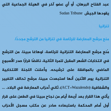
عبد الفتاح البرهان، أو أي عضو آخر في الهيئة الجماعية التي
يقودها الجيش Sudan Tribune
تنزانيا
منع مرشح المعارضة للرئاسة في تنزانيا من الترشح مجددًا.
مُنع مرشح المعارضة التنزانية للرئاسة، لوهاغا مبينا، من الترشح
في انتخابات الشهر المقبل للمرة الثانية، ناقضًا قرارًا صدر الأسبوع
الماضي بالموافقة على ترشيحه. وأعلنت اللجنة الانتخابية
التنزانية يوم الاثنين أنها استبعدت مبينا، مرشح تحالف التغيير
والشفافية (ACT-Wazalendo)، ثاني أحزاب المعارضة في البلاد. …
يأتي هذا القرار بعد أربعة أيام من نجاح مبينا في الطعن على قرار
أول أمام المحكمة باستبعاده صادر عن مكتب مسجل الأحزاب