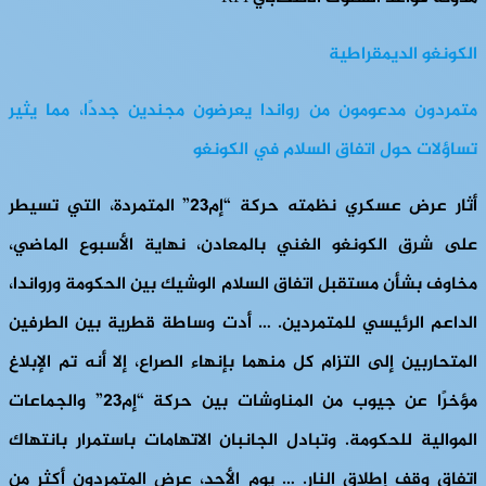
الكونغو الديمقراطية
متمردون مدعومون من رواندا يعرضون مجندين جددًا، مما يثير
تساؤلات حول اتفاق السلام في الكونغو
أثار عرض عسكري نظمته حركة “إم23” المتمردة، التي تسيطر
على شرق الكونغو الغني بالمعادن، نهاية الأسبوع الماضي،
مخاوف بشأن مستقبل اتفاق السلام الوشيك بين الحكومة ورواندا،
الداعم الرئيسي للمتمردين. … أدت وساطة قطرية بين الطرفين
المتحاربين إلى التزام كل منهما بإنهاء الصراع، إلا أنه تم الإبلاغ
مؤخرًا عن جيوب من المناوشات بين حركة “إم23” والجماعات
الموالية للحكومة. وتبادل الجانبان الاتهامات باستمرار بانتهاك
اتفاق وقف إطلاق النار. … يوم الأحد، عرض المتمردون أكثر من