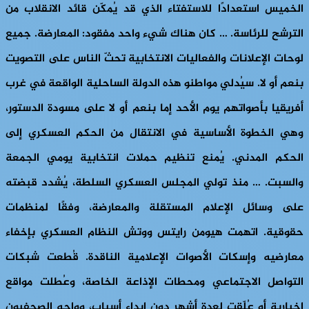
الخميس استعدادًا للاستفتاء الذي قد يُمكّن قائد الانقلاب من
الترشح للرئاسة. … كان هناك شيء واحد مفقود: المعارضة. جميع
لوحات الإعلانات والفعاليات الانتخابية تحثّ الناس على التصويت
بنعم أو لا. سيُدلي مواطنو هذه الدولة الساحلية الواقعة في غرب
أفريقيا بأصواتهم يوم الأحد إما بنعم أو لا على مسودة الدستور،
وهي الخطوة الأساسية في الانتقال من الحكم العسكري إلى
الحكم المدني. يُمنع تنظيم حملات انتخابية يومي الجمعة
والسبت. … منذ تولي المجلس العسكري السلطة، يُشدد قبضته
على وسائل الإعلام المستقلة والمعارضة، وفقًا لمنظمات
حقوقية. اتهمت هيومن رايتس ووتش النظام العسكري بإخفاء
معارضيه وإسكات الأصوات الإعلامية الناقدة. قُطعت شبكات
التواصل الاجتماعي ومحطات الإذاعة الخاصة، وعُطلت مواقع
إخبارية أو عُلّقت لعدة أشهر دون إبداء أسباب، وواجه الصحفيون