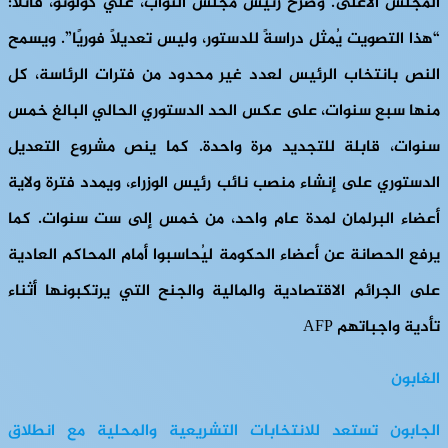
المجلس الأعلى. وصرح رئيس مجلس النواب، علي كولوتو، قائلاً:
“هذا التصويت يُمثل دراسةً للدستور، وليس تعديلًا فوريًا”. ويسمح
النص بانتخاب الرئيس لعدد غير محدود من فترات الرئاسة، كل
منها سبع سنوات، على عكس الحد الدستوري الحالي البالغ خمس
سنوات، قابلة للتجديد مرة واحدة. كما ينص مشروع التعديل
الدستوري على إنشاء منصب نائب رئيس الوزراء، ويمدد فترة ولاية
أعضاء البرلمان لمدة عام واحد، من خمس إلى ست سنوات. كما
يرفع الحصانة عن أعضاء الحكومة ليُحاسبوا أمام المحاكم العادية
على الجرائم الاقتصادية والمالية والجنح التي يرتكبونها أثناء
تأدية واجباتهم AFP
الغابون
الجابون تستعد للانتخابات التشريعية والمحلية مع انطلاق