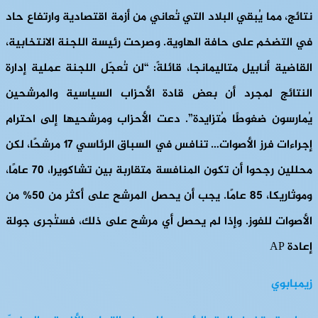
نتائج، مما يُبقي البلاد التي تُعاني من أزمة اقتصادية وارتفاع حاد
في التضخم على حافة الهاوية. وصرحت رئيسة اللجنة الانتخابية،
القاضية أنابيل متاليمانجا، قائلةً: “لن تُعجّل اللجنة عملية إدارة
النتائج لمجرد أن بعض قادة الأحزاب السياسية والمرشحين
يُمارسون ضغوطًا مُتزايدة”. دعت الأحزاب ومرشحيها إلى احترام
إجراءات فرز الأصوات… تنافس في السباق الرئاسي 17 مرشحًا، لكن
محللين رجحوا أن تكون المنافسة متقاربة بين تشاكويرا، 70 عامًا،
وموثاريكا، 85 عامًا. يجب أن يحصل المرشح على أكثر من 50% من
الأصوات للفوز. وإذا لم يحصل أي مرشح على ذلك، فستُجرى جولة
إعادة AP
زيمبابوي