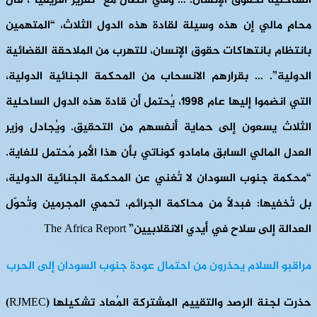
الساحلية لحقوق الإنسان. … وفي اتصال مع “تقرير أفريقيا”، قال
محامٍ مالي إن هذه وسيلة لقادة هذه الدول الثلاث، “المتهمين
بانتظام بانتهاكات حقوق الإنسان، للتهرب من الملاحقة القضائية
الدولية”. … بقرارهم الانسحاب من المحكمة الجنائية الدولية،
التي انضموا إليها عام ١٩٩٨، يُحتمل أن قادة هذه الدول الساحلية
الثلاث يسعون إلى حماية أنفسهم من التحقيق. ويُجادل وزير
العدل المالي السابق مامادو كوناتي بأن هذا الأمر مُحتمل للغاية.
“محكمة جنوب السودان لا تُغني عن المحكمة الجنائية الدولية،
بل تُخفيها: فبدلاً من محاكمة الجرائم، تحمي المجرمين وتُحوّل
العدالة إلى سلاح في أيدي الانقلابيين” The Africa Report
مراقبو السلام يحذرون من احتمال عودة جنوب السودان إلى الحرب
حذرت لجنة الرصد والتقييم المشتركة المُعاد تشكيلها (RJMEC)