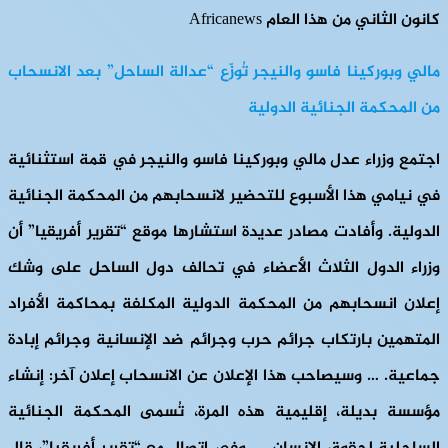
كانون الثاني من هذا العام Africanews
مالي وبوركينا فاسو والنيجر تُوزّع “عدالة الساحل” بعد الانسحاب
من المحكمة الجنائية الدولية
اجتمع وزراء عدل مالي وبوركينا فاسو والنيجر في قمة استثنائية
في نيامي هذا الأسبوع للتحضير لانسحابهم من المحكمة الجنائية
الدولية. وأفادت مصادر عديدة استشارها موقع “تقرير أفريقيا” أن
وزراء الدول الثلاث الأعضاء في تحالف دول الساحل على وشك
إعلان انسحابهم من المحكمة الدولية المكلفة بمحاكمة الأفراد
المتهمين بارتكاب جرائم حرب وجرائم ضد الإنسانية وجرائم إبادة
جماعية. … وسيصاحب هذا الإعلان عن الانسحاب إعلان آخر: إنشاء
مؤسسة بديلة، إقليمية هذه المرة، تُسمى المحكمة الجنائية