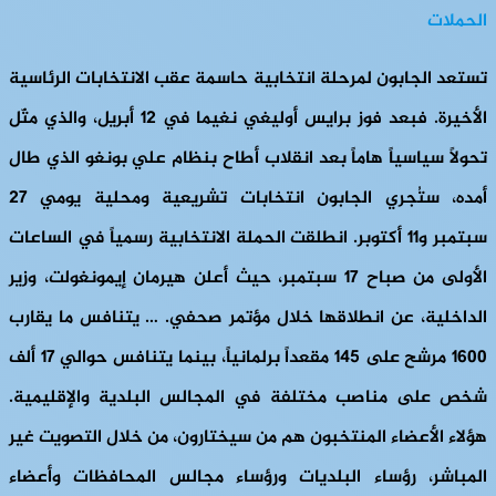
الحملات
تستعد الجابون لمرحلة انتخابية حاسمة عقب الانتخابات الرئاسية
الأخيرة. فبعد فوز برايس أوليغي نغيما في 12 أبريل، والذي مثّل
تحولاً سياسياً هاماً بعد انقلاب أطاح بنظام علي بونغو الذي طال
أمده، ستُجري الجابون انتخابات تشريعية ومحلية يومي 27
سبتمبر و11 أكتوبر. انطلقت الحملة الانتخابية رسمياً في الساعات
الأولى من صباح 17 سبتمبر، حيث أعلن هيرمان إيمونغولت، وزير
الداخلية، عن انطلاقها خلال مؤتمر صحفي. … يتنافس ما يقارب
1600 مرشح على 145 مقعداً برلمانياً، بينما يتنافس حوالي 17 ألف
شخص على مناصب مختلفة في المجالس البلدية والإقليمية.
هؤلاء الأعضاء المنتخبون هم من سيختارون، من خلال التصويت غير
المباشر، رؤساء البلديات ورؤساء مجالس المحافظات وأعضاء