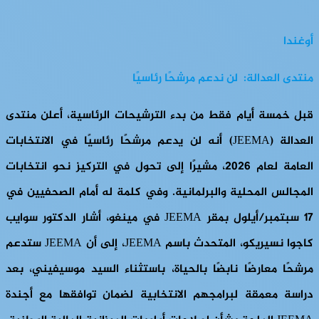
أوغندا
منتدى العدالة: لن ندعم مرشحًا رئاسيًا
قبل خمسة أيام فقط من بدء الترشيحات الرئاسية، أعلن منتدى
العدالة (JEEMA) أنه لن يدعم مرشحًا رئاسيًا في الانتخابات
العامة لعام 2026، مشيرًا إلى تحول في التركيز نحو انتخابات
المجالس المحلية والبرلمانية. وفي كلمة له أمام الصحفيين في
17 سبتمبر/أيلول بمقر JEEMA في مينغو، أشار الدكتور سوايب
كاجوا نسيريكو، المتحدث باسم JEEMA، إلى أن JEEMA ستدعم
مرشحًا معارضًا نابضًا بالحياة، باستثناء السيد موسيفيني، بعد
دراسة معمقة لبرامجهم الانتخابية لضمان توافقها مع أجندة