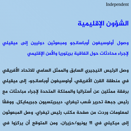
Independent
الشؤون الإقليمية
وصول أولوسيغون أوباسانجو ومبعوثين دوليين إلى ميقيلي
لإجراء محادثات حول اتفاقية بريتوريا والأمن الإقليمي
وصل الرئيس النيجيري السابق والممثل السامي للاتحاد الأفريقي
في منطقة القرن الأفريقي، أولوسيغون أوباسانجو، إلى ميقيلي
برفقة ممثلين عن أستراليا والمملكة المتحدة لإجراء مباحثات مع
رئيس جبهة تحرير شعب تيغراي، ديبريتسيون جبريمايكل. ووفقًا
لمعلومات وردت من صفحة مكتب رئيس تيغراي، وصل المبعوثون
إلى ميكيلي في 11 يونيو/حزيران، ومن المتوقع أن يركزوا في