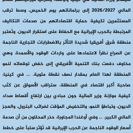
المالي 2026/2027 إلى برلماناتهم يوم الخميس، وسط ترقب
المستثمرين لكيفية حماية اقتصاداتهم من صدمات التكاليف
المرتبطة بالحرب الإيرانية مع الحفاظ على استقرار الديون. وتُعتبر
منطقة شرق أفريقيا شديدة التأثر بالاضطرابات التجارية الناجمة
عن الصراع نظراً لاعتمادها على واردات الوقود والأسمدة، وهي
مخاوف دفعت بنك التنمية الأفريقي إلى خفض توقعاته لنمو
المنطقة لهذا العام بمقدار نصف نقطة مئوية. … في كينيا،
صاحبة أكبر اقتصاد في المنطقة، ستراقب الأسواق عن كثب
كيفية موازنة وزير المالية جون مبادي بين ارتفاع أقساط سداد
الديون، وتباطؤ النمو، والتخفيض المؤقت لضرائب البترول، والعجز
المالي الكبير. … وفي أوغندا المجاورة، حذر المحللون من أن صدمة
أسعار الوقود الناجمة عن الحرب الإيرانية قد تُؤثر سلباً على خطط