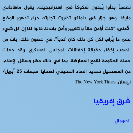
تعصباً بدأوا يُبدون شكوكاً في استراتيجيته. يقول ماهاماني
مايغا، وهو جزار في باماكو تضررت تجارته جراء تدهور الوضع
الأمني: “كنتُ أؤمن حقاً بالتغيير وأمن بلادنا. قالوا لنا إن كل شيء
على ما يُرام، لكن كل ذلك كان كذباً”. في غضون ذلك، بات من
الصعب إخفاء حقيقة إخفاقات المجلس العسكري. وقد جعلت
حملة الحكومة لقمع المعارضة، بما في ذلك حظر وسائل الإعلام،
من المستحيل تحديد العدد الحقيقي لضحايا هجمات 25 أبريل/
نيسان. The New York Times
شرق إفريقيا
الصومال