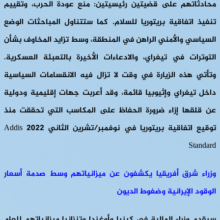
محادثاتهم على قضيتين رئيسيتين: منع عودة الحرب، وتقييم
تنفيذ اتفاقية بريتوريا للسلام. كما ستتناول المباحثات الوضع
السياسي والأمني ​​الراهن في المنطقة، وسط تزايد المخاوف بشأن
التوترات في تيغراي، والادعاءات الأخيرة بالتعبئة العسكرية.
وتأتي هذه الزيارة في وقت لا تزال فيه الانقسامات السياسية
داخل تيغراي وإثيوبيا قائمة، وقد أعربت جهات إقليمية ودولية
عن قلقها إزاء ضرورة الحفاظ على المكاسب التي تحققت منذ
توقيع اتفاقية بريتوريا في نوفمبر/تشرين الثاني 2022 Addis
Standard
وزراء شرق أفريقيا يكشفون عن ميزانياتهم وسط صدمة أسعار
الوقود الإيرانية وضغوط الديون
سيقدم وزراء المالية في كينيا وأوغندا وتنزانيا ميزانياتهم للعام