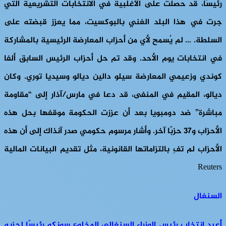
رئيسًا، قد حصلت على الأغلبية في الانتخابات التشريعية التي
جرت في هذا البلد الغني بالبوكسيت، مما يعزز قبضته على
السلطة. … لم يُسمح لأي من أحزاب المعارضة الرئيسية بالمشاركة
في انتخابات يوم الأحد. وقد تم حل أحزاب الرئيس السابق ألفا
كوندي وزعيمي المعارضة سيلو دالين ديالو وسيديا توري. وكان
ديالو، المقيم في المنفى، قد دعا في مارس/آذار إلى “مقاومة
مباشرة” ضد دومبويا بعد أن عززت الحكومة موقفها بحل هذه
الأحزاب و37 حزبًا آخر. وأشار مرسوم حكومي صدر آنذاك إلى أن هذه
الأحزاب لم تفِ بالتزاماتها القانونية، مثل تقديم البيانات المالية
Reuters
السنغال
أُعيد انتخاب رئيس الوزراء السنغالي المخلوع سونكو رئيسًا لحزبه