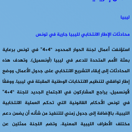
ليبيا
محادثات الإطار الانتخابي لليبيا جارية في تونس
استؤنفت أعمال لجنة الحوار المحدود “4+4” في تونس برعاية
بعثة الأمم المتحدة للدعم في ليبيا (أونسميل). وتهدف هذه
المحادثات إلى إبقاء التشريع الانتخابي على جدول الأعمال، ووضع
إطار توافقي لتنظيم الانتخابات الوطنية المقبلة في ليبيا. ووفقًا
لأونسميل، يراجع المشاركون في الاجتماع الجديد للجنة “4+4”
في تونس الأحكام القانونية التي تحكم العملية الانتخابية
الليبية، بالإضافة إلى جدول زمني للتنفيذ من شأنه أن يضمن دعم
مختلف الأطراف الليبية المعنية. وتضم اللجنة ممثلين عن