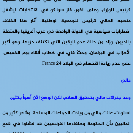
كرئيس للوزراء. وعلى الفور، فاز سونكو في الانتخابات ليشغل
منصبه الحالي كرئيس للجمعية الوطنية. أثار هذا الخلاف
اضطرابات سياسية في الدولة الواقعة في غرب أفريقيا والمثقلة
بالديون، وزاد من حالة عدم اليقين التي تكتنف حزبها، وهو أكبر
الأحزاب في البرلمان. وحثّ فاي، في خطاب ألقاه يوم الخميس،
على عدم زيادة الانقسام في البلاد France 24
مالي
وعد جنرالات مالي بتحقيق السلام، لكن الوضع الآن أسوأ بكثير.
لسنوات، عانت مالي من ويلات الجماعات المسلحة، وشعر كثير من
الماليين بأن الحكومة وحلفاءها الفرنسيين قد فشلوا في قمع