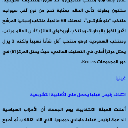
على أرضه أمام منتخب الكاميرون، أحد أقوى المنتخبات الأفريقية.
ستكون بطولة كأس العالم بمثابة تحدٍ من نوع آخر. سيواجه
منتخب “بلو شاركس”، المصنف 69 عالمياً، منتخب إسبانيا المرشح
الأبرز للفوز بالبطولة، ومنتخب أوروغواي الفائز بكأس العالم مرتين،
ومنتخب السعودية (وهو منتخب أقل شأناً نسبياً ولكنه لا يزال
يحتل مركزاً أعلى في التصنيف العالمي، حيث يحتل المركز 61) في
دور المجموعات Reuters.
غينيا
ائتلاف رئيس غينيا يحصل على الأغلبية التشريعية
أعلنت الهيئة الانتخابية، يوم الجمعة، أن الأحزاب السياسية
الداعمة لرئيس غينيا، مامادي دومبويا، الذي قاد الانقلاب ثم أصبح