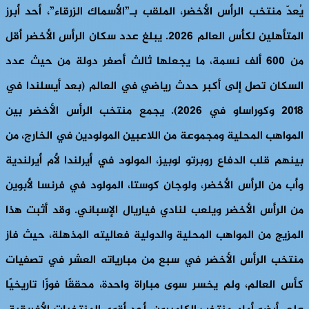
يُعدّ منتخب الرأس الأخضر، الملقب بـ”الأسماك الزرقاء”، أحد أبرز
المتأهلين لكأس العالم 2026. يبلغ عدد سكان الرأس الأخضر أقل
من 600 ألف نسمة، ما يجعلها ثالث أصغر دولة من حيث عدد
السكان تصل إلى أكبر حدث رياضي في العالم (بعد أيسلندا في
2018 وكوراساو في 2026). يجمع منتخب الرأس الأخضر بين
المواهب المحلية ومجموعة من اللاعبين المولودين في الخارج، من
بينهم قلب الدفاع روبرتو لوبيز، المولود في أيرلندا لأم أيرلندية
وأب من الرأس الأخضر، ولوجان كوستا، المولود في فرنسا لأبوين
من الرأس الأخضر ويلعب لنادي فياريال الإسباني. وقد أثبت هذا
المزيج من المواهب المحلية والدولية فعاليته المذهلة، حيث فاز
منتخب الرأس الأخضر في سبع من مبارياته العشر في تصفيات
كأس العالم، ولم يخسر سوى مباراة واحدة، محققًا فوزًا تاريخيًا