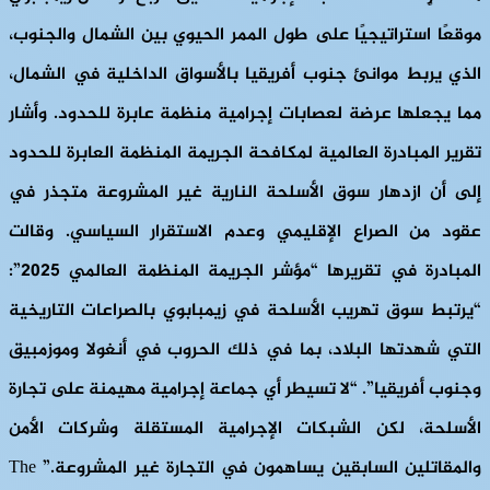
موقعًا استراتيجيًا على طول الممر الحيوي بين الشمال والجنوب،
الذي يربط موانئ جنوب أفريقيا بالأسواق الداخلية في الشمال،
مما يجعلها عرضة لعصابات إجرامية منظمة عابرة للحدود. وأشار
تقرير المبادرة العالمية لمكافحة الجريمة المنظمة العابرة للحدود
إلى أن ازدهار سوق الأسلحة النارية غير المشروعة متجذر في
عقود من الصراع الإقليمي وعدم الاستقرار السياسي. وقالت
المبادرة في تقريرها “مؤشر الجريمة المنظمة العالمي 2025”:
“يرتبط سوق تهريب الأسلحة في زيمبابوي بالصراعات التاريخية
التي شهدتها البلاد، بما في ذلك الحروب في أنغولا وموزمبيق
وجنوب أفريقيا”. “لا تسيطر أي جماعة إجرامية مهيمنة على تجارة
الأسلحة، لكن الشبكات الإجرامية المستقلة وشركات الأمن
والمقاتلين السابقين يساهمون في التجارة غير المشروعة.” The