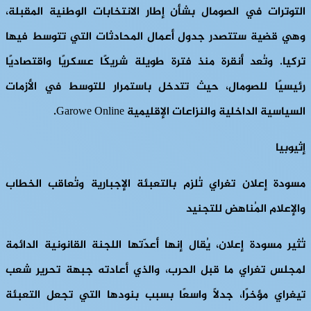
التوترات في الصومال بشأن إطار الانتخابات الوطنية المقبلة،
وهي قضية ستتصدر جدول أعمال المحادثات التي تتوسط فيها
تركيا. وتُعد أنقرة منذ فترة طويلة شريكًا عسكريًا واقتصاديًا
رئيسيًا للصومال، حيث تتدخل باستمرار للتوسط في الأزمات
السياسية الداخلية والنزاعات الإقليمية Garowe Online.
إثيوبيا
مسودة إعلان تغراي تُلزم بالتعبئة الإجبارية وتُعاقب الخطاب
والإعلام المُناهض للتجنيد
تُثير مسودة إعلان، يُقال إنها أعدّتها اللجنة القانونية الدائمة
لمجلس تغراي ما قبل الحرب، والذي أعادته جبهة تحرير شعب
تيغراي مؤخرًا، جدلًا واسعًا بسبب بنودها التي تجعل التعبئة