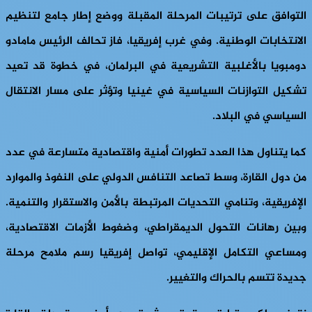
التوافق على ترتيبات المرحلة المقبلة ووضع إطار جامع لتنظيم
الانتخابات الوطنية. وفي غرب إفريقيا، فاز تحالف الرئيس مامادو
دومبويا بالأغلبية التشريعية في البرلمان، في خطوة قد تعيد
تشكيل التوازنات السياسية في غينيا وتؤثر على مسار الانتقال
السياسي في البلاد.
كما يتناول هذا العدد تطورات أمنية واقتصادية متسارعة في عدد
من دول القارة، وسط تصاعد التنافس الدولي على النفوذ والموارد
الإفريقية، وتنامي التحديات المرتبطة بالأمن والاستقرار والتنمية.
وبين رهانات التحول الديمقراطي، وضغوط الأزمات الاقتصادية،
ومساعي التكامل الإقليمي، تواصل إفريقيا رسم ملامح مرحلة
جديدة تتسم بالحراك والتغيير.