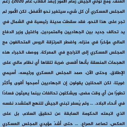
العنف. ومع تولي الجيش زمام الأمور [بعد انقلاب عام 2020]، زعم
المجلس العسكري أن كل شيء سيتغير نحو الأفضل. لكن الأمور لم
تجرِ على هذا النحو. فقد سقطت مدينة رئيسية في الشمال في
يد تحالف جديد بين الجهاديين والمتمردين. واغتيل وزير الدفاع
المالي مؤخرًا في منزله. واضطر المرتزقة الروس المتحالفون مع
المجلس العسكري إلى التراجع في المعركة. ووصف الخبراء هذه
الهجمات المنسقة بأنها أقسى ضربة تلقاها أي نظام مالي على
الإطلاق. وحتى الآن، صمد المجلس العسكري ورئيسه، أسيمي
غويتا، لكن المحللين يقولون إن الجهاديين أصبحوا أقوى وأكثر
تطورًا من أي وقت مضى، ويشكلون تحالفات بينما يعيثون فسادًا
في أنحاء البلاد. … ولم يُسفر تبني الجيش للنهج المتشدد نفسه
الذي اتبعته الحكومة السابقة عن تحقيق السلام، بل على
العكس، تصاعد الصراع. … حتى أشدّ مؤيدي المجلس العسكري