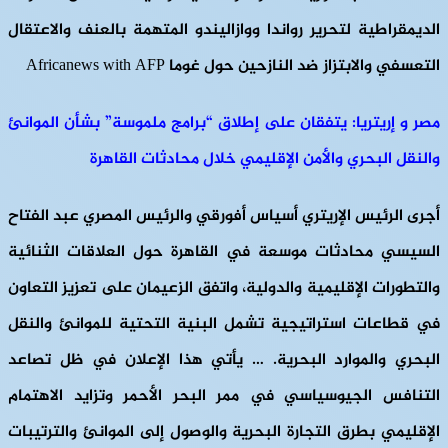
الديمقراطية لتحرير رواندا ووازاليندو المتهمة بالعنف والاعتقال
التعسفي والابتزاز ضد النازحين حول غوما Africanews with AFP
مصر و إريتريا: يتفقان على إطلاق “برامج ملموسة” بشأن الموانئ
والنقل البحري والأمن الإقليمي خلال محادثات القاهرة
أجرى الرئيس الإريتري أسياس أفورقي والرئيس المصري عبد الفتاح
السيسي محادثات موسعة في القاهرة حول العلاقات الثنائية
والتطورات الإقليمية والدولية، واتفق الزعيمان على تعزيز التعاون
في قطاعات استراتيجية تشمل البنية التحتية للموانئ والنقل
البحري والموارد البحرية. … يأتي هذا الإعلان في ظل تصاعد
التنافس الجيوسياسي في ممر البحر الأحمر وتزايد الاهتمام
الإقليمي بطرق التجارة البحرية والوصول إلى الموانئ والترتيبات