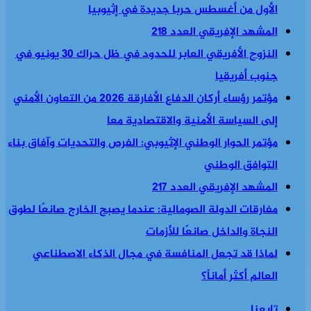
الأول من أغسطس حربا جديدة في إثيوبيا
المشهد الإفريقي العدد 218
النزوح الأفريقي العابر للحدود في ظل حراك 30 يونيو في
جنوب أفريقيا
مؤتمر رؤساء أركان الدفاع الأفارقة 2026 من التعاون الأمني
إلى السياسة الأمنية والاقتصادية معا
مؤتمر الحوار الوطني الإثيوبي: الفرص والتحديات وآفاق بناء
التوافق الوطني
المشهد الإفريقي العدد 217
مفارقات الدولة الصومالية: عندما يصبح الخارج صانعًا لطوق
النجاة والداخل صانعًا للأزمات
لماذا قد تجعل المنافسة في مجال الذكاء الاصطناعي
العالم أكثر أماناً؟
تابعنا