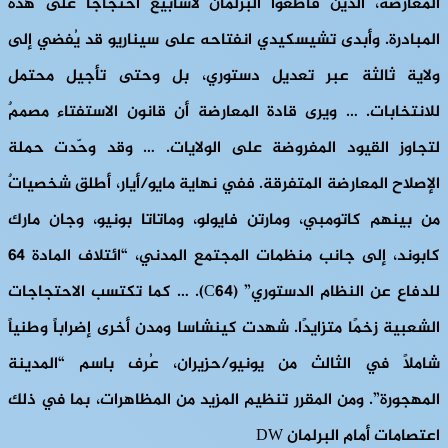
المعارضة، الذين قاطعوا البرلمان لأسابيع احتجاجًا على هذه
المبادرة. وأبدى تشيسكيدي انفتاحه على سيناريو قد يُفضي إلى
ولاية ثالثة عبر تعديل دستوري، بل وحتى تأجيل محتمل
للانتخابات. … ويرى قادة المعارضة أن قانون الاستفتاء مصممٌ
لتجاوز القيود المفروضة على الولايات. … وقد وحّدت حملة
الإصلاح المعارضة المتفرقة. ففي نهاية مايو/أيار، أطلق شخصياتٌ
من بينهم كاتومبي، ومارتن فايولو، وماتاتا بونيو، وجان مارك
كابوند، إلى جانب منظمات المجتمع المدني، “ائتلاف المادة ٦٤
للدفاع عن النظام الدستوري” (C64). … كما تكتسب الاحتجاجات
الشعبية زخمًا متزايدًا. شهدت كينشاسا ومدن أخرى إضراباً وطنياً
شاملاً في الثالث من يونيو/حزيران، عُرف باسم “المدينة
المهجورة”. ومن المقرر تنظيم المزيد من المظاهرات، بما في ذلك
اعتصامات أمام البرلمان DW