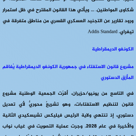
شكاوى المواطنين. … ويأتي هذا القانون المقترح في ظل استمرار
ورود تقارير عن التجنيد العسكري القسري من مناطق متفرقة في
تيغراي. Addis Standard
الكونغو الديمقراطية
مشروع قانون الاستفتاء في جمهورية الكونغو الديمقراطية يُفاقم
المأزق الدستوري
في التاسع من يونيو/حزيران، أقرّت الجمعية الوطنية مشروع
قانون لتنظيم الاستفتاءات، وهو تشريعٌ محوريٌّ لأي تعديل
دستوري، إذ تنتهي ولاية الرئيس فيليكس تشيسكيدي الثانية
والأخيرة في عام ٢٠٢٨. وجرت عملية التصويت في غياب نواب