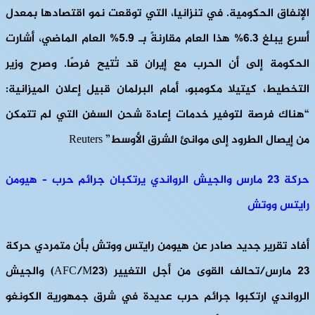
الإنفاق الحكومية. في تنزانيا، التي توقعت نمو اقتصادها بمعدل
أسرع يبلغ 6.3% هذا العام مقارنةً بـ 5.9% العام الماضي، أشارت
الحكومة إلى أن الحرب مع إيران قد تُتيح فرصًا. وصرح وزير
التخطيط، كيتيلا مكومبو، أمام البرلمان قبيل إعلان الميزانية:
“هناك فرصة لتوفير خدمات إعادة شحن السفن التي لم تتمكن
من إيصال الطرود إلى موانئ الشرق الأوسط” Reuters
حركة 23 مارس والجيش الرواندي يرتكبان جرائم حرب – هيومن
رايتس ووتش
أفاد تقرير جديد صادر عن هيومن رايتس ووتش بأن متمردي حركة
23 مارس/تحالف القوى من أجل التغيير (AFC/M23) والجيش
الرواندي ارتكبوا جرائم حرب عديدة في شرق جمهورية الكونغو