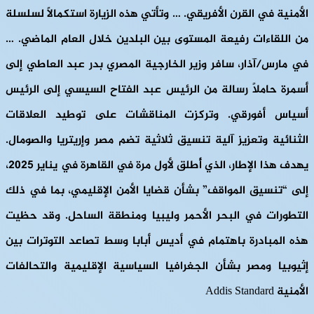
الأمنية في القرن الأفريقي. … وتأتي هذه الزيارة استكمالاً لسلسلة
من اللقاءات رفيعة المستوى بين البلدين خلال العام الماضي. …
في مارس/آذار، سافر وزير الخارجية المصري بدر عبد العاطي إلى
أسمرة حاملاً رسالة من الرئيس عبد الفتاح السيسي إلى الرئيس
أسياس أفورقي. وتركزت المناقشات على توطيد العلاقات
الثنائية وتعزيز آلية تنسيق ثلاثية تضم مصر وإريتريا والصومال.
يهدف هذا الإطار، الذي أُطلق لأول مرة في القاهرة في يناير 2025،
إلى “تنسيق المواقف” بشأن قضايا الأمن الإقليمي، بما في ذلك
التطورات في البحر الأحمر وليبيا ومنطقة الساحل. وقد حظيت
هذه المبادرة باهتمام في أديس أبابا وسط تصاعد التوترات بين
إثيوبيا ومصر بشأن الجغرافيا السياسية الإقليمية والتحالفات
الأمنية Addis Standard