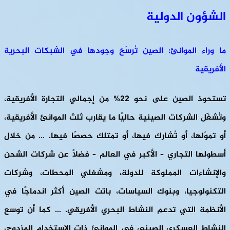
الشؤون الدولية
ما وراء الموانئ: الصين تُرسّخ وجودها في الشبكات البحرية
الأفريقية
تستحوذ الصين على نحو 22% من إجمالي التجارة الأفريقية،
وتُشغّل الشركات الصينية حاليًا ما يقارب ثلث الموانئ الأفريقية،
أو تموّلها، أو تُشارك فيها، أو تمتلك حصصًا فيها. … من خلال
أسطولها التجاري – الأكبر في العالم – فضلًا عن شركات الشحن
والإنشاءات المملوكة للدولة، ومشغلي المحطات، وشركات
التكنولوجيا، وبنوك السياسات، باتت الصين أكثر اندماجًا في
الأنظمة التي تدعم النشاط البحري الأفريقي. … كما أن توسع
النشاط العسكري الصيني في الموانئ ذات الاستخدام المزدوج،