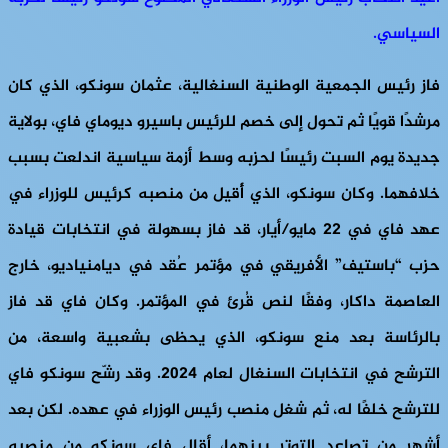
السياسي.
فاز رئيس الجمعية الوطنية السنغالية، عثمان سونكو، الذي كان
مرشدًا قويًا ثم تحول إلى خصم للرئيس باسيرو ديوماي فاي، بولاية
جديدة يوم السبت رئيسًا لحزبه وسط أزمة سياسية اندلعت بسبب
خلافهما. وكان سونكو، الذي أُقيل من منصبه كرئيس للوزراء في
عهد فاي في 22 مايو/أيار، قد فاز بسهولة في انتخابات قيادة
حزب “باستيف” الأفريقي في مؤتمر عُقد في ديامنياديو، خارج
العاصمة داكار، وفقًا لنص قُرئ في المؤتمر. وكان فاي قد فاز
بالرئاسة بعد منع سونكو، الذي يحظى بشعبية واسعة، من
الترشح في انتخابات السنغال لعام 2024. وقد رشّح سونكو فاي
للترشح خلفًا له، ثم شغل منصب رئيس الوزراء في عهده. لكن بعد
أشهر من تصاعد التوتر بينهما، أقال فاي سونكو من منصبه