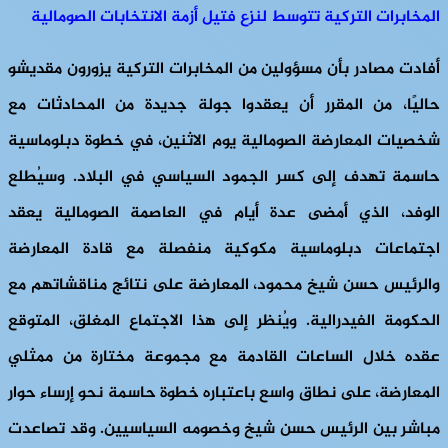
المخابرات التركية تتوسط لنزع فتيل أزمة الانتخابات الصومالية
أفادت مصادر بأن مسؤولين من المخابرات التركية يزورون مقديشو
حاليًا، من المقرر أن يعقدوا جولة جديدة من المحادثات مع
شخصيات المعارضة الصومالية يوم الاثنين، في خطوة دبلوماسية
حاسمة تهدف إلى كسر الجمود السياسي في البلاد. وسيُطلع
الوفد، الذي أمضى عدة أيام في العاصمة الصومالية يعقد
اجتماعات دبلوماسية مكوكية منفصلة مع قادة المعارضة
والرئيس حسن شيخ محمود، المعارضة على نتائج مناقشاتهم مع
الحكومة الفيدرالية. ويُنظر إلى هذا الاجتماع المغلق، المتوقع
عقده خلال الساعات القادمة مع مجموعة مختارة من ممثلي
المعارضة، على نطاق واسع باعتباره خطوة حاسمة نحو إرساء حوار
مباشر بين الرئيس حسن شيخ وخصومه السياسيين. وقد تصاعدت