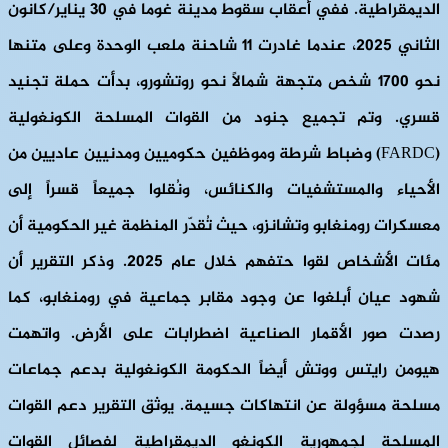
الديمقراطية. ففي أعقاب سقوط مدينة غوما في 30 يناير/كانون
الثاني 2025، عندما غادرت 11 شاحنة ملعب الوحدة وعلى متنها
نحو 1700 شخص متجهة شمالاً نحو روتشورو، بدأت حملة تجنيد
قسري. وتم تجميع جنود من القوات المسلحة الكونغولية
(FARDC) وضباط شرطة وموظفين حكوميين ومدنيين عاديين من
الأحياء والمستشفيات والكنائس، ونُقلوا جميعاً قسراً إلى
معسكرات رومنغابو وتشانزو، حيث تُقدّر المنظمة غير الحكومية أن
مئات الأشخاص لقوا حتفهم خلال عام 2025. وذكر التقرير أن
شهود عيان أبلغوا عن وجود مقابر جماعية في رومنغابو، كما
رصدت صور الأقمار الصناعية اضطرابات على الأرض. واتهمت
هيومن رايتس ووتش أيضاً الحكومة الكونغولية بدعم جماعات
مسلحة مسؤولة عن انتهاكات جسيمة. يوثق التقرير دعم القوات
المسلحة لجمهورية الكونغو الديمقراطية لفصائل القوات