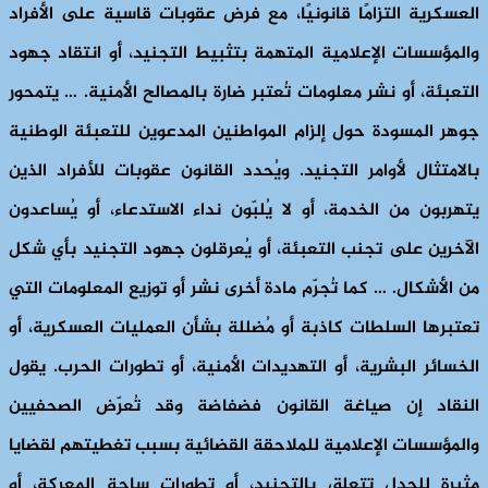
العسكرية التزامًا قانونيًا، مع فرض عقوبات قاسية على الأفراد
والمؤسسات الإعلامية المتهمة بتثبيط التجنيد، أو انتقاد جهود
التعبئة، أو نشر معلومات تُعتبر ضارة بالمصالح الأمنية. … يتمحور
جوهر المسودة حول إلزام المواطنين المدعوين للتعبئة الوطنية
بالامتثال لأوامر التجنيد. ويُحدد القانون عقوبات للأفراد الذين
يتهربون من الخدمة، أو لا يُلبّون نداء الاستدعاء، أو يُساعدون
الآخرين على تجنب التعبئة، أو يُعرقلون جهود التجنيد بأي شكل
من الأشكال. … كما تُجرّم مادة أخرى نشر أو توزيع المعلومات التي
تعتبرها السلطات كاذبة أو مُضللة بشأن العمليات العسكرية، أو
الخسائر البشرية، أو التهديدات الأمنية، أو تطورات الحرب. يقول
النقاد إن صياغة القانون فضفاضة وقد تُعرّض الصحفيين
والمؤسسات الإعلامية للملاحقة القضائية بسبب تغطيتهم لقضايا
مثيرة للجدل تتعلق بالتجنيد، أو تطورات ساحة المعركة، أو