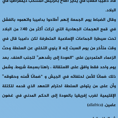
قاد داميبا انقلابًا في يناير أطاح بالرئيس المنتخب ديمقراطيًا في
البلاد.
وقال الضباط يوم الجمعة إنهم أطاحوا بداميبا واتهموه بالفشل
في قمع الهجمات الجهادية التي تركت أكثر من 40٪ من البلاد
تحت سيطرة الجماعات الإسلامية المتطرفة لكن داميبا قال في
وقت متأخر من يوم السبت إنه لا ينوي التخلي عن السلطة وحث
الزعماء المتمردين على “العودة إلى رشدهم” لتجنب العنف. بعد
يوم واحد فقط وافق على الاستقالة ، راهنا بسبعة شروط. وشمل
ذلك ضمانًا للأمن لحلفائه في الجيش و “ضمانًا لأمنه وحقوقه”
وأن على من يتولى السلطة احترام التعهد الذي قدمه للكتلة
الإقليمية لغرب إفريقيا بالعودة إلى الحكم المدني في غضون
عامين. (allafrica)