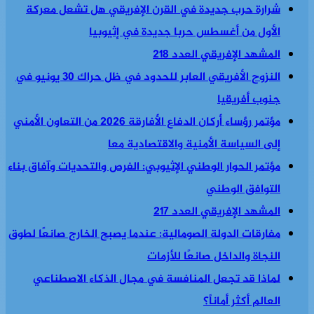
شرارة حرب جديدة في القرن الإفريقي هل تشعل معركة
الأول من أغسطس حربا جديدة في إثيوبيا
المشهد الإفريقي العدد 218
النزوح الأفريقي العابر للحدود في ظل حراك 30 يونيو في
جنوب أفريقيا
مؤتمر رؤساء أركان الدفاع الأفارقة 2026 من التعاون الأمني
إلى السياسة الأمنية والاقتصادية معا
مؤتمر الحوار الوطني الإثيوبي: الفرص والتحديات وآفاق بناء
التوافق الوطني
المشهد الإفريقي العدد 217
مفارقات الدولة الصومالية: عندما يصبح الخارج صانعًا لطوق
النجاة والداخل صانعًا للأزمات
لماذا قد تجعل المنافسة في مجال الذكاء الاصطناعي
العالم أكثر أماناً؟