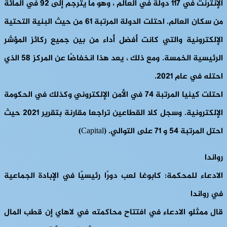
الإنترنت في 117 دولة في العالم ، وهو ما يُترجم إلى 92 في المائة
من سكان العالم. احتلت الدولة المرتبة 61 من حيث البنية التحتية
الإلكترونية والتي كانت أفضل أداء من بين جميع ركائز المؤشر
الرئيسية الخمسة. ومع ذلك ، يعد هذا انخفاضًا عن المركز 58 الذي
احتله في عام 2021.
احتلت كينيا المرتبة 74 في الأمن الإلكتروني وكذلك في الحكومة
الإلكترونية. وسجل كلا القطاعين تراجعا مقارنة بتقرير 2021 حيث
احتل المرتبة 54 و 71 على التوالي. (Capital)
رواندا
الادعاء للمحكمة: كابوغا لعب دورًا رئيسيًا في الإبادة الجماعية
في رواندا
قال ممثلو الادعاء في افتتاح محاكمته في لاهاي إن قطب المال