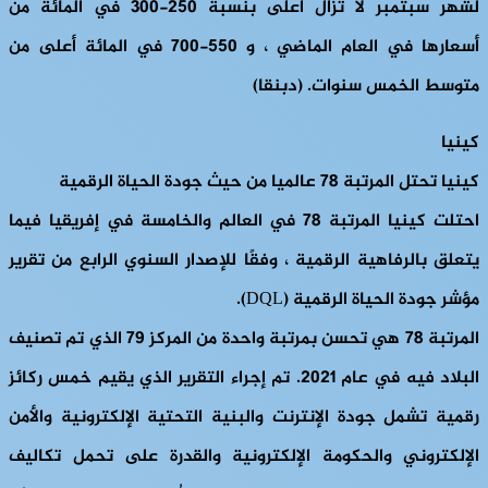
لشهر سبتمبر لا تزال أعلى بنسبة 250-300 في المائة من
أسعارها في العام الماضي ، و 550-700 في المائة أعلى من
متوسط ​​الخمس سنوات. (دبنقا)
كينيا
كينيا تحتل المرتبة 78 عالميا من حيث جودة الحياة الرقمية
احتلت كينيا المرتبة 78 في العالم والخامسة في إفريقيا فيما
يتعلق بالرفاهية الرقمية ، وفقًا للإصدار السنوي الرابع من تقرير
مؤشر جودة الحياة الرقمية (DQL).
المرتبة 78 هي تحسن بمرتبة واحدة من المركز 79 الذي تم تصنيف
البلاد فيه في عام 2021. تم إجراء التقرير الذي يقيم خمس ركائز
رقمية تشمل جودة الإنترنت والبنية التحتية الإلكترونية والأمن
الإلكتروني والحكومة الإلكترونية والقدرة على تحمل تكاليف