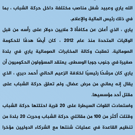
الله ياري وعبيد شغل مناصب مختلفة داخل حركة الشباب ، بما
في ذلك رئيس المالية والإعلام.
ياري ، الذي أُعلن عن مكافأة 3 ملايين دولار على رأسه من قبل
الولايات المتحدة منذ عام 2012 ، كان أيضًا هدفًا للحكومة
الصومالية. تعقبت وكالة المخابرات الصومالية ياري في بلدة
صغيرة في جنوب جوبا الوسطى. يعتقد المسؤولون الحكوميون أن
ياري كان مرشحًا رئيسيًا لخلافة الزعيم الحالي أحمد ديري ، الذي
يقال إنه يعاني من مرض عضال. ولم تعلق حركة الشباب على
مقتل أحد مؤسسيها.
واستعادت القوات السيطرة على 20 قرية احتلتها حركة الشباب
وقتلت أكثر من 100 من مقاتلي حركة الشباب وحررت 20 بلدة من
تنظيم القاعدة في عمليات شنتها مع الشركاء الدوليين مؤخرا