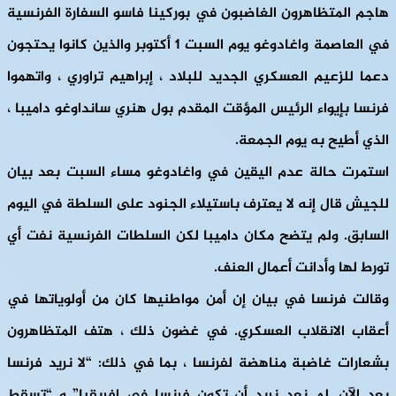
هاجم المتظاهرون الغاضبون في بوركينا فاسو السفارة الفرنسية
في العاصمة واغادوغو يوم السبت 1 أكتوبر والذين كانوا يحتجون
دعما للزعيم العسكري الجديد للبلاد ، إبراهيم تراوري ، واتهموا
فرنسا بإيواء الرئيس المؤقت المقدم بول هنري سانداوغو داميبا ،
الذي أطيح به يوم الجمعة.
استمرت حالة عدم اليقين في واغادوغو مساء السبت بعد بيان
للجيش قال إنه لا يعترف باستيلاء الجنود على السلطة في اليوم
السابق. ولم يتضح مكان داميبا لكن السلطات الفرنسية نفت أي
تورط لها وأدانت أعمال العنف.
وقالت فرنسا في بيان إن أمن مواطنيها كان من أولوياتها في
أعقاب الانقلاب العسكري. في غضون ذلك ، هتف المتظاهرون
بشعارات غاضبة مناهضة لفرنسا ، بما في ذلك: “لا نريد فرنسا
بعد الآن. لم نعد نريد أن تكون فرنسا في إفريقيا” و “تسقط