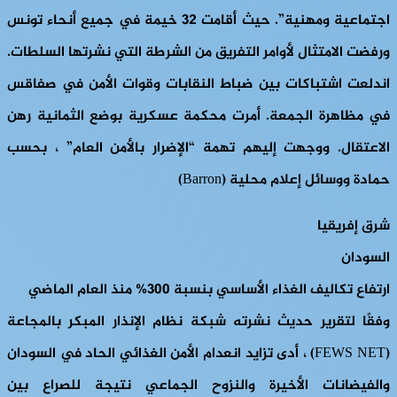
اجتماعية ومهنية”. حيث أقامت 32 خيمة في جميع أنحاء تونس
ورفضت الامتثال لأوامر التفريق من الشرطة التي نشرتها السلطات.
اندلعت اشتباكات بين ضباط النقابات وقوات الأمن في صفاقس
في مظاهرة الجمعة. أمرت محكمة عسكرية بوضع الثمانية رهن
الاعتقال. ووجهت إليهم تهمة “الإضرار بالأمن العام” ، بحسب
حمادة ووسائل إعلام محلية (Barron)
شرق إفريقيا
السودان
ارتفاع تكاليف الغذاء الأساسي بنسبة 300% منذ العام الماضي
وفقًا لتقرير حديث نشرته شبكة نظام الإنذار المبكر بالمجاعة
(FEWS NET) ، أدى تزايد انعدام الأمن الغذائي الحاد في السودان
والفيضانات الأخيرة والنزوح الجماعي نتيجة للصراع بين