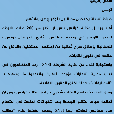
شمال إفريقيا
تونس
ضباط شرطة يحتجون مطالبين بالإفراج عن زملائهم
أفاد مراسل وكالة فرانس برس ان اكثر من 200 ضابط شرطة
احتجوا الاربعاء في مدينة صفاقس ، ثاني اكبر مدن تونس ،
للمطالبة بإطلاق سراح ثمانية من زملائهم المعتقلين والدفاع عن
حقهم في تكوين نقابات.
واستجابة لنداء من نقابة الشرطة SNSI ، ردد المتظاهرون في
ثياب مدنية شعارات مؤيدة للنقابة وانتقدوا ما وصفوه بـ
“المضايقات” وحملة لخنق الحقوق النقابية.
وقال المتحدث باسم النقابة شكري حمادة لوكالة فرانس برس ان
ثمانية ضباط اعتقلوا الجمعة بعد اشتباكات اندلعت في اعتصام
في صفاقس نظمته ايضا SNSI بهدف الضغط على “مطالب