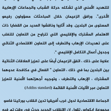
للتهديد الأمني ​​الذي تشكله حركة الشباب والجماعات الإرهابية
الأخرى”. ورافق الزعيمان خلال المباحثات مسؤولون رفيعو
المستوى من البلدين. وقد أثاروا وناقشوا العديد من القضايا ذات
الاهتمام المشترك والإقليمي التي تتراوح من التعاون للتغلب
على تهديدات الإرهاب والتطرف إلى التعاون الاقتصادي الثنائي
وجدول أعمال التكامل الإقليمي “.
علاوة على ذلك ، اتفق الزعيمان أيضًا على تعزيز العلاقات الثنائية
بين البلدين بما في ذلك ، التعاون ” الفعال في مكافحة عدوهما
المشترك ، الإرهاب والتطرف ، وتوجيه أجهزتهما الأمنية لتعزيز
التعاون عبر الآليات الأمنية القائمة (Addiss standard)
الجماعة الاقتصادية لدول غرب أفريقيا تدين انقلاب بوركينا فاسو
مجموعة إيكواس تقول إن الانقلاب الجديد حدث في وقت تم فيه