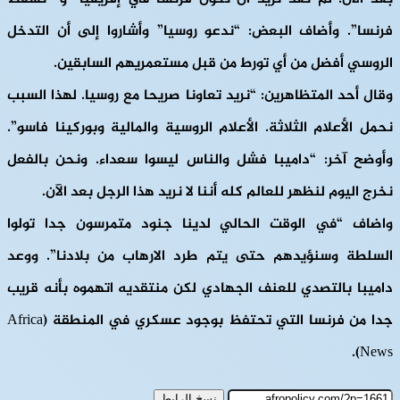
فرنسا”. وأضاف البعض: “ندعو روسيا” وأشاروا إلى أن التدخل
الروسي أفضل من أي تورط من قبل مستعمريهم السابقين.
وقال أحد المتظاهرين: “نريد تعاونا صريحا مع روسيا. لهذا السبب
نحمل الأعلام الثلاثة. الأعلام الروسية والمالية وبوركينا فاسو”.
وأوضح آخر: “داميبا فشل والناس ليسوا سعداء. ونحن بالفعل
نخرج اليوم لنظهر للعالم كله أننا لا نريد هذا الرجل بعد الآن.
واضاف “في الوقت الحالي لدينا جنود متمرسون جدا تولوا
السلطة وسنؤيدهم حتى يتم طرد الارهاب من بلادنا”. ووعد
داميبا بالتصدي للعنف الجهادي لكن منتقديه اتهموه بأنه قريب
جدا من فرنسا التي تحتفظ بوجود عسكري في المنطقة (Africa
News).
نسخ الرابط