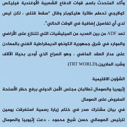
وأكد المتحدث باسم قوات الدفاع الشعبية الأوغندية فيليكس
كولايجي تحطم طائرة هليكوبتر وقال “سقط قتلى ، لكن ليس
لدي أي تفاصيل إضافية في الوقت الحالي”.
تعد ADF من بين العديد من الميليشيات التي تتنازع على الأراضي
والموارد في شرق جمهورية الكونغو الديمقراطية الغني بالمعادن
على مدار العقد الماضي ، وهو الصراع الذي أودى بحياة الآلاف
وشرد الملايين.(TRT WORLD)
الشؤون الاقليمية
إثيوبيا والصومال تطالبان مجلس الأمن الدولي برفع حظر الأسلحة
المفروض على الصومال
في بيان مشترك صدر في ختام زيارة رسمية استغرقت يومين
للرئيس الصومالي حسن شيخ محمود ، دعت إثيوبيا والصومال