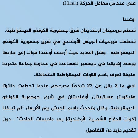
على عدد من معاقل الحركة.(Hiiran)
اوغندا
تحطم مروحيتان اوغنديتان شرق جمهورية الكونغو الديمقراطية.
تحطمت مروحيات الجيش الأوغندي في شرق جمهورية الكونغو
الديمقراطية ، وقتل العديد حيث أرسلت أوغندا قوات إلى جارتها
بوسط إفريقيا في ديسمبر للمساعدة في محاربة جماعة متمردة
عنيفة تعرف باسم القوات الديمقراطية المتحالفة.
لقي ما لا يقل عن 22 شخصًا مصرعهم عندما تحطمت طائرتا
هليكوبتر عسكريتان أوغنديتان في شرق جمهورية الكونغو
الديمقراطية. وقال متحدث باسم الجيش يوم الأربعاء “لم تبلغنا
[قوات الدفاع الشعبية الأوغندية] بعد ملابسات الحادث” ، دون
تقديم مزيد من التفاصيل.