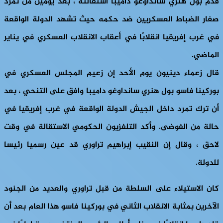
قدم بول هنري سانداوغو داميبا استقالته ، بعد يومين من تمرد
صغار الضباط العسكريين ضد حكمه حيث تشهد الدولة الواقعة
في غرب إفريقيا انقلابًا في أعقاب الانقلاب العسكري في يناير
الماضي.
قال زعماء دينيون يوم الأحد إن زعيم المجلس العسكري في
بوركينا فاسو بول هنري سانداوغو داميبا وافق على التنحي ، بعد
أن ترك تمرد داخل الجيش الدولة الواقعة في غرب إفريقيا في
حالة من الفوضى. وأكد التلفزيون الحكومي الاستقالة في وقت
لاحق ، وقال إن النقيب إبراهيم تراوري قد عين رسميا رئيسا
للدولة.
كان الاستيلاء على السلطة من قبل تراوري والعديد من الجنود
الآخرين بمثابة الانقلاب الثاني في بوركينا فاسو هذا العام بعد أن