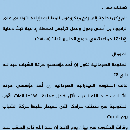
لاستخدامها”.
“لم يكن بحاجة إلى رفع ميكروفون للمطالبة بإبادة التوتسي على
الراديو ، بل أسس ومول وعمل كرئيس لمحطة إذاعية تبث دعاية
الإبادة الجماعية في جميع أنحاء رواندا.” (Nation)
الصومال
الحكومة الصومالية تقول إن أحد مؤسسي حركة الشباب عبدالله
باري قتل
قالت الحكومة الفيدرالية الصومالية إن أحد مؤسسي حركة
الشباب ، عبد الله نادر ، قُتل خلال عملية نفذتها قوات الأمن
الحكومية في منطقة حرامكا التي تسيطر عليها حركة الشباب
يوم السبت.
وقالت الحكومة في بيان يوم الأحد إن عبد الله نادر الملقب عبد