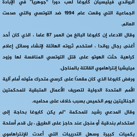
الرواندي فيليسيان كابوغا لعب دورًا “جوهريًا” في الإبادة
الجماعية التي وقعت عام 1994 ضد التوتسي والتي صدمت
العالم.
وقال الادعاء إن كابوغا البالغ من العمر 87 عاما ، الذي كان أحد
أغنى رجال رواندا ، استخدم ثروته الهائلة لإنشاء وسائل إعلام
كراهية حثت الهوتو على قتل التوتسي المنافسة لها وزود
ميليشيا إنتراهاموي القاتلة بالمناجل.
ورفض كابوغا الذي كان مقعدًا على كرسي متحرك مثوله أمام آلية
الأمم المتحدة الدولية لتصريف الأعمال المتبقية للمحكمتين
الجنائيتين يوم الخميس بسبب خلاف على محاميه.
وقال المدعي رشيد للمحكمة “لم يكن كابوغا بحاجة إلى
استخدام بندقية أو منجل عند حاجز على الطريق ، بل قدم أسلحة
بكميات كبيرة وسهل التدريبات التي أعدت للإنتراهاموي