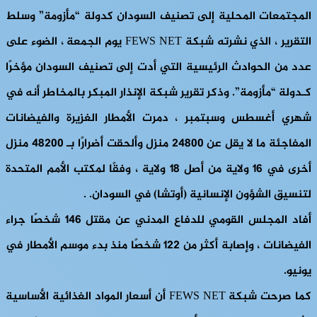
المجتمعات المحلية إلى تصنيف السودان كدولة “مأزومة” وسلط
التقرير ، الذي نشرته شبكة FEWS NET يوم الجمعة ، الضوء على
عدد من الحوادث الرئيسية التي أدت إلى تصنيف السودان مؤخرًا
كـدولة “مأزومة”. وذكر تقرير شبكة الإنذار المبكر بالمخاطر أنه في
شهري أغسطس وسبتمبر ، دمرت الأمطار الغزيرة والفيضانات
المفاجئة ما لا يقل عن 24800 منزل وألحقت أضرارًا بـ 48200 منزل
أخرى في 16 ولاية من أصل 18 ولاية ، وفقًا لمكتب الأمم المتحدة
لتنسيق الشؤون الإنسانية (أوتشا) في السودان. .
أفاد المجلس القومي للدفاع المدني عن مقتل 146 شخصًا جراء
الفيضانات ، وإصابة أكثر من 122 شخصًا منذ بدء موسم الأمطار في
يونيو.
كما صرحت شبكة FEWS NET أن أسعار المواد الغذائية الأساسية