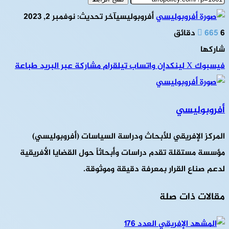
أفروبوليسي
آخر تحديث: نوفمبر 2, 2023
6 دقائق
665
شاركها
فيسبوك
‫X
لينكدإن
واتساب
تيلقرام
مشاركة عبر البريد
طباعة
أفروبوليسي
المركز الإفريقي للأبحاث ودراسة السياسات (أفروبوليسي)
مؤسسة مستقلة تقدم دراسات وأبحاثاً حول القضايا الأفريقية
لدعم صناع القرار بمعرفة دقيقة وموثوقة.
مقالات ذات صلة