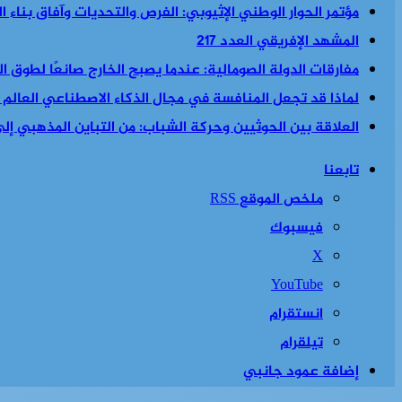
مؤتمر الحوار الوطني الإثيوبي: الفرص والتحديات وآفاق بناء 
المشهد الإفريقي العدد 217
مفارقات الدولة الصومالية: عندما يصبح الخارج صانعًا لطوق الن
لماذا قد تجعل المنافسة في مجال الذكاء الاصطناعي العالم أكث
العلاقة بين الحوثيين وحركة الشباب: من التباين المذهبي إلى 
تابعنا
ملخص الموقع RSS
فيسبوك
‫X
‫YouTube
انستقرام
تيلقرام
إضافة عمود جانبي