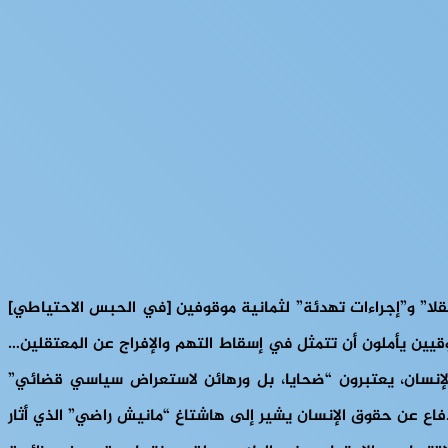
الجزائري عبد المجيد تبون، في بلاغ صحفي، الأربعاء 25 ديسمبر/كانون الأول، عن “إجراءات عفو رئاسية لفائدة 2471 معتقلا” و”إجراءات تهدئة” لثمانية موقوفين [في الحبس الاحتياطي]
قيين يأملون أن تتمثل في إسقاط التهم والإفراج عن المعتقلين…
 الإنسان، يعتبرون “ضحايا، بل ورهائن لاستعراض سياسي قضائي”
لدفاع عن حقوق الإنسان يشير إلى هاشتاغ “مانيش راضي” الذي أثار