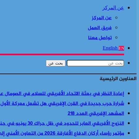
عن المركز
عن المركز
فريق العمل
تواصل معنا
English
EN
بحث عن
العناوين الرئيسية
إعادة النظر في بعثة الاتحاد الأفريقي للسلام في الصومال ع
شرارة حرب جديدة في القرن الإفريقي هل تشعل معركة الأول
المشهد الإفريقي العدد 218
النزوح الأفريقي العابر للحدود في ظل حراك 30 يونيو في جنوب أفريقيا
مؤتمر رؤساء أركان الدفاع الأفارقة 2026 من التعاون الأمني إلى السياسة الأمنية والاقتصادية معا