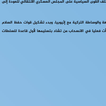
تلف القوى السياسية على المجلس العسكري الانتقالي للعودة إلى
ة والوساطة التركية مع إثيوبيا، وبدء تشكيل قوات حفظ السلام
بدأت فعليا في الانسحاب من تشاد بتسليمها لأول قاعدة للسلطات