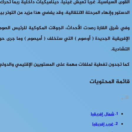
القوى السياسية. غرباً تعيش غينيا، ديناميكيات داخلية ربما تح
الدستور وإنهاء المرحلة الانتقالية، وقد يفضي هذا مزيد من التوتر بي
وفي شرق القارة رصدت الأحداث، الجولات المكوكية للرئيس الصوم
الإفريقية الجديدة ( أوصوم ) التي ستخلف ( أميصوم ) وما جرى ح
التشادية.
كما تجدون تغطية لملفات مهمة على المستويين الإقليمي والدولي لأ
قائمة المحتويات
شمال إفريقيا
غرب إفريقيا