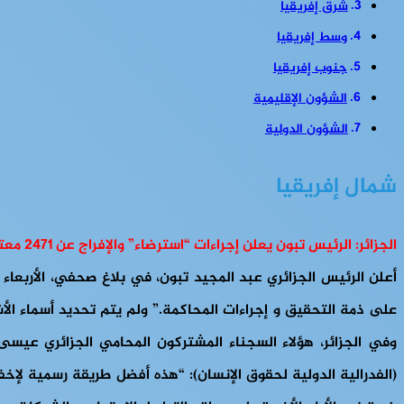
شرق إفريقيا
وسط إفريقيا
جنوب إفريقيا
الشؤون الإقليمية
الشؤون الدولية
شمال إفريقيا
الجزائر: الرئيس تبون يعلن إجراءات “استرضاء” والإفراج عن 2471 معتقلا
على ذمة التحقيق و إجراءات المحاكمة.” ولم يتم تحديد أسماء ال
وفي الجزائر، هؤلاء السجناء المشتركون المحامي الجزائري عيسى
(الفدرالية الدولية لحقوق الإنسان): “هذه أفضل طريقة رسمية لإخف