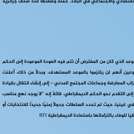
 الاقتصادي والاجتماعي في البلاد. حملة وصفتها عدة صحف جزائرية
رف بالسلطات الانتقالية في البلاد بعد 31 ديسمبر/كانون الأول، وهو الموعد الذي كان من المفترض أن تتم فيه العودة الموعودة إلى الحكم
عين أنهم لن يلتزموا بالموعد المستهدف. وبدلاً من ذلك، أعلنت
ب المعارضة وجماعات المجتمع المدني – إلى إنشاء انتقال بقيادة
ى التقدم نحو الحكم الديمقراطي، قائلاً إنه “لا يوجد نهج مناسب
نيا، حيث لم تحدد السلطات جدولاً زمنيًا جديدًا للانتخابات أو
وفاء بالتزاماتها باستعادة الديمقراطية RFI