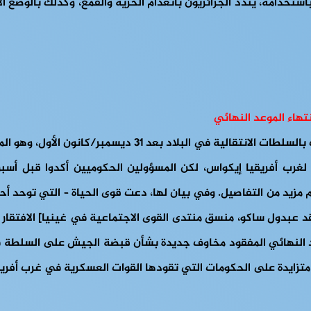
استخدامه، يندد الجزائريون بانعدام الحرية والقمع، وكذلك بالوضع
هاء الموعد النهائي
تقول جماعات المعارضة والمجتمع المدني في غينيا إنها لن تعت
ة لغرب أفريقيا إيكواس، لكن المسؤولين الحكوميين أكدوا قبل أسبو
زيد من التفاصيل. وفي بيان لها، دعت قوى الحياة – التي توحد أحزا
 عبدول ساكو، منسق منتدى القوى الاجتماعية في غينيا] الافتقار إل
 النهائي المفقود مخاوف جديدة بشأن قبضة الجيش على السلطة في غي
ايدة على الحكومات التي تقودها القوات العسكرية في غرب أفريقيا لل