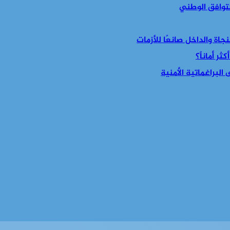
التوافق الوطني
جاة والداخل صانعًا للأزمات
ر أماناً؟
البراغماتية الأمنية