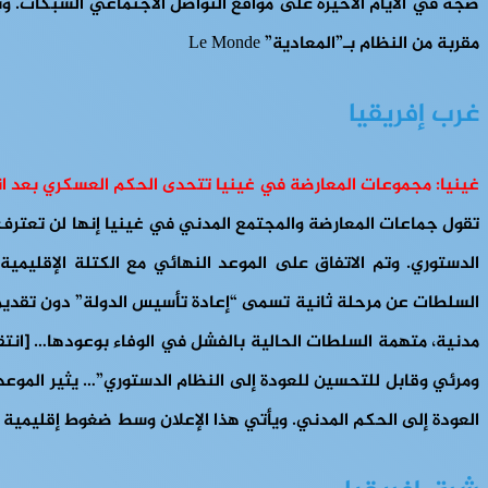
ضجة في الأيام الأخيرة على مواقع التواصل الاجتماعي الشبكات. وب
مقربة من النظام بـ”المعادية” Le Monde
غرب إفريقيا
غينيا: مجموعات المعارضة في غينيا تتحدى الحكم العسكري بعد انت
الدستوري. وتم الاتفاق على الموعد النهائي مع الكتلة الإقليمي
السلطات عن مرحلة ثانية تسمى “إعادة تأسيس الدولة” دون تقديم م
مدنية، متهمة السلطات الحالية بالفشل في الوفاء بوعودها… [انتقد
ومرئي وقابل للتحسين للعودة إلى النظام الدستوري”… يثير الموعد
العودة إلى الحكم المدني. ويأتي هذا الإعلان وسط ضغوط إقليمية متز