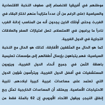
موطنهم في أفريقيا للانضمام إلى صفوف النخبة الاقتصادية
والسياسية (على الرغم من أن عدداً متزايداً منهم اختار البقاء في
الغرب)، وحتى أولئك الذين يجدون أنه من المناسب إدانة الغرب
نادراً ما يرغبون في الاستسلام. تصل امتيازات السفر والعلاقات
التجارية في الدول الغربية.
كما هو الحال مع المثقفين الأفارقة، كذلك هو الحال مع النخبة
السياسية: فهم يتباهون بإرسال أطفالهم إلى مؤسسات تعليمية
باهظة الثمن في جميع أنحاء الدول الغربية، ويزورون
المستشفيات في أفضل الدول الغربية، ويترأسون شؤون الدول
التي تعتمد على مساعدات غربية كبيرة لبلادهم. تلبية
الاحتياجات الأساسية. ويعتقد أن المساعدات الخارجية تمثل ربع
إنفاق النيجر، ويقول الاتحاد الأوروبي إن 62 بالمئة فقط من