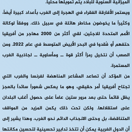
الميزانية السنوية للبلاد يتم تمويلها محليا.
ويستمر الأفارقة الفقراء في الهجرة إلى الغرب بأعداد كبيرة أيضاً،
وكثيراً ما يخوضون مخاطر هائلة في سبيل ذلك. ووفقاً لوكالة
الأمم المتحدة للاجئين، لقي أكثر من 2000 مهاجر من أفريقيا
حتفهم أو فُقدوا في البحر الأبيض المتوسط في عام 2022. ومن
الصعب أن نتخيل رمزاً أكثر قوة ــ ومأساوية ــ لجاذبية الغرب
المستمرة.
من المؤكد أن تصاعد المشاعر المناهضة لفرنسا والغرب التي
تجتاح أفريقيا أمر حقيقي، وهو ما يعكس شعوراً سائداً بالعجز
يظل قائماً حتى بعد مرور ستين عاماً على حصول أغلب البلدان
على استقلالها. ولكن تحت ذلك يكمن المزيد من المواقف
المتناقضة، بل وحتى الانجذاب الدائم نحو الغرب. وهذا يشير إلى
أن الدول الغربية يمكن أن تتخذ تدابير تحسينية لتحسين مكانتها