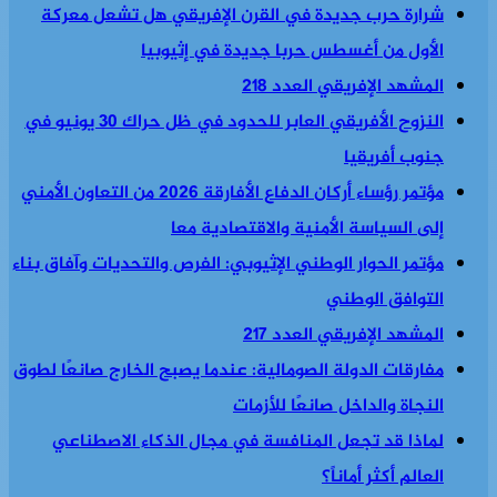
شرارة حرب جديدة في القرن الإفريقي هل تشعل معركة
الأول من أغسطس حربا جديدة في إثيوبيا
المشهد الإفريقي العدد 218
النزوح الأفريقي العابر للحدود في ظل حراك 30 يونيو في
جنوب أفريقيا
مؤتمر رؤساء أركان الدفاع الأفارقة 2026 من التعاون الأمني
إلى السياسة الأمنية والاقتصادية معا
مؤتمر الحوار الوطني الإثيوبي: الفرص والتحديات وآفاق بناء
التوافق الوطني
المشهد الإفريقي العدد 217
مفارقات الدولة الصومالية: عندما يصبح الخارج صانعًا لطوق
النجاة والداخل صانعًا للأزمات
لماذا قد تجعل المنافسة في مجال الذكاء الاصطناعي
العالم أكثر أماناً؟