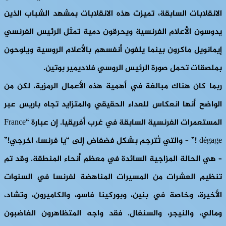
الانقلابات السابقة، تميزت هذه الانقلابات بمشهد الشباب الذين
يدوسون الأعلام الفرنسية ويحرقون دمية تمثل الرئيس الفرنسي
إيمانويل ماكرون بينما يلفون أنفسهم بالأعلام الروسية ويلوحون
بملصقات تحمل صورة الرئيس الروسي فلاديمير بوتين.
ربما كان هناك مبالغة في أهمية هذه الأعمال الرمزية، لكن من
الواضح أنها انعكاس للعداء الحقيقي والمتزايد تجاه باريس عبر
المستعمرات الفرنسية السابقة في غرب أفريقيا. إن عبارة “France
dégage !” – والتي تُترجم بشكل فضفاض إلى “يا فرنسا، اخرجي!”
– هي الحالة المزاجية السائدة في معظم أنحاء المنطقة. وقد تم
تنظيم العشرات من المسيرات المناهضة لفرنسا في السنوات
الأخيرة، وخاصة في بنين، وبوركينا فاسو، والكاميرون، وتشاد،
ومالي، والنيجر، والسنغال. فقد واجه المتظاهرون الغاضبون