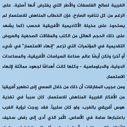
الغربية لصالح الفلسفات والأطر التي يفترض أنها أصلية. على
الرغم من كل تنافره الصارخ، فإن الخطاب المناهض للاستعمار لم
يستحوذ على مخيلة الأكاديمية الأفريقية فحسب (كما يشهد
على ذلك الحجم الهائل من الكتب والمقالات الصحفية والعروض
التقديمية في المؤتمرات التي تزعم “إنهاء الاستعمار” في شيء
أو آخر) ولكن أيضًا عالم صناعة السياسات الأفريقية، والمساعدات
الدولية، والدبلوماسية – وكلها كانت أهدافًا لجهود مماثلة لإنهاء
الاستعمار.
ومن عجيب المفارقات أن ذلك من خلال السعي إلى تطهير أفريقيا
من الأفكار الغربية المناهض للاستعمار، كان سبباً في تغذية
هوس أفريقي بالغرب، ولو كان سلبياً. فقد روجت لرؤية الغرب
باعتبارها سامة في الأساس، الأمر الذي أدى إلى رفض سخيف