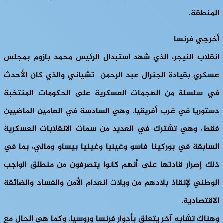
المنطقة.
أخرجي فرنسا
انقلاب النيجر، الذي شهد استبدال الرئيس محمد بازوم بمجلس
عسكري بقيادة الجنرال عبد الرحمن تشياني والذي كان الأحدث
في سلسلة من الهجمات العسكرية على الحكومات المنتخبة
دستوريا في غرب أفريقيا. وهي السادسة في العامين الماضيين
فقط، وهي تشترك في العديد من سمات الانقلابات العسكرية
السابقة في بوركينا فاسو وغينيا وغينيا بيساو ومالي، بما في
ذلك إصرار قادتها على أنهم كانوا يتصرفون من منطلق الواجب
الوطني لإنقاذ بلادهم من ويلات انعدام الأمن والفساد والضائقة
الاقتصادية.
وهناك تشابه آخر يتعلق بأدوار فرنسا وروسيا. وكما هي الحال مع