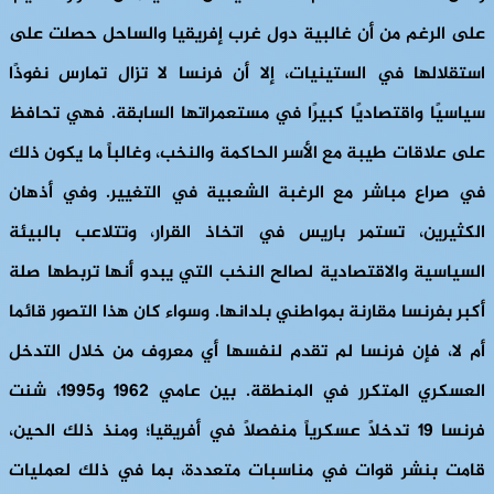
على الرغم من أن غالبية دول غرب إفريقيا والساحل حصلت على
استقلالها في الستينيات، إلا أن فرنسا لا تزال تمارس نفوذًا
سياسيًا واقتصاديًا كبيرًا في مستعمراتها السابقة. فهي تحافظ
على علاقات طيبة مع الأسر الحاكمة والنخب، وغالباً ما يكون ذلك
في صراع مباشر مع الرغبة الشعبية في التغيير. وفي أذهان
الكثيرين، تستمر باريس في اتخاذ القرار، وتتلاعب بالبيئة
السياسية والاقتصادية لصالح النخب التي يبدو أنها تربطها صلة
أكبر بفرنسا مقارنة بمواطني بلدانها. وسواء كان هذا التصور قائما
أم لا، فإن فرنسا لم تقدم لنفسها أي معروف من خلال التدخل
العسكري المتكرر في المنطقة. بين عامي 1962 و1995، شنت
فرنسا 19 تدخلاً عسكرياً منفصلاً في أفريقيا؛ ومنذ ذلك الحين،
قامت بنشر قوات في مناسبات متعددة، بما في ذلك لعمليات