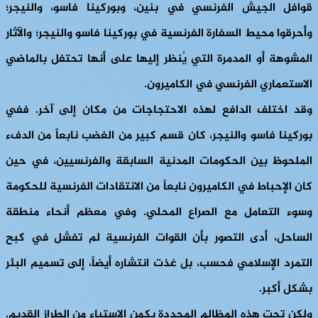
قوافل الجيش الفرنسي في بنين، وبوركينا فاسو، والنيجر؛
وأحرقوا محيط السفارة الفرنسية في بوركينا فاسو والنيجر؛ والآثار
المشوهة أو المدمرة التي يُنظر إليها على أنها تحتفل بالماضي
الاستعماري الفرنسي في الكاميرون.
وقد اختلف الدافع لهذه الاحتجاجات من مكان إلى آخر. ففي
بوركينا فاسو والنيجر، كان قسم كبير من الغضب نابعاً من الدفء
الملحوظ بين الحكومات المدنية السابقة والفرنسيين، في حين
كان الإحباط في الكاميرون نابعاً من الانتقادات الفرنسية للحكومة
وسوء التعامل مع الصراع المحلي. وفي معظم أنحاء منطقة
الساحل، أدى التصور بأن القوات الفرنسية لم تفشل في كبح
التمرد الإسلامي فحسب، بل غذت انتشاره أيضاً، إلى تسميم البئر
بشكل أكبر.
ولكن تحت هذه المظالم المحددة يكمن الاستياء من الطراز القديم.