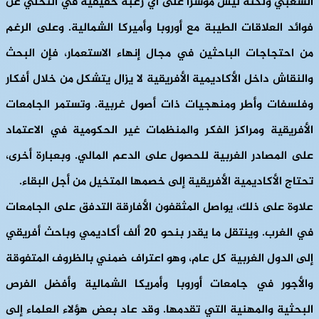
الشعبي ولكنه ليس مؤشرا على أي رغبة حقيقية في التخلي عن
فوائد العلاقات الطيبة مع أوروبا وأميركا الشمالية. وعلى الرغم
من احتجاجات الباحثين في مجال إنهاء الاستعمار، فإن البحث
والنقاش داخل الأكاديمية الأفريقية لا يزال يتشكل من خلال أفكار
وفلسفات وأطر ومنهجيات ذات أصول غربية. وتستمر الجامعات
الأفريقية ومراكز الفكر والمنظمات غير الحكومية في الاعتماد
على المصادر الغربية للحصول على الدعم المالي. وبعبارة أخرى،
تحتاج الأكاديمية الأفريقية إلى خصمها المتخيل من أجل البقاء.
علاوة على ذلك، يواصل المثقفون الأفارقة التدفق على الجامعات
في الغرب. وينتقل ما يقدر بنحو 20 ألف أكاديمي وباحث أفريقي
إلى الدول الغربية كل عام، وهو اعتراف ضمني بالظروف المتفوقة
والأجور في جامعات أوروبا وأمريكا الشمالية وأفضل الفرص
البحثية والمهنية التي تقدمها. وقد عاد بعض هؤلاء العلماء إلى