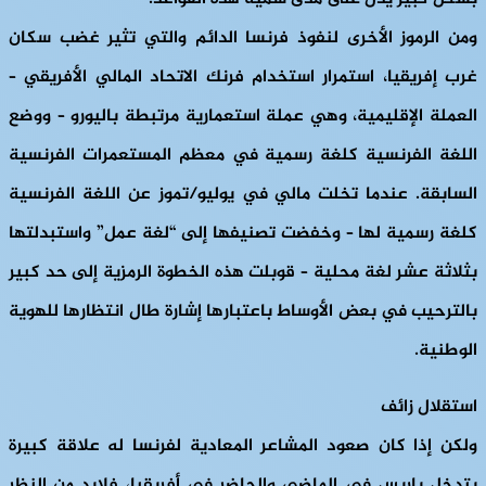
ومن الرموز الأخرى لنفوذ فرنسا الدائم والتي تثير غضب سكان
غرب إفريقيا، استمرار استخدام فرنك الاتحاد المالي الأفريقي –
العملة الإقليمية، وهي عملة استعمارية مرتبطة باليورو – ووضع
اللغة الفرنسية كلغة رسمية في معظم المستعمرات الفرنسية
السابقة. عندما تخلت مالي في يوليو/تموز عن اللغة الفرنسية
كلغة رسمية لها – وخفضت تصنيفها إلى “لغة عمل” واستبدلتها
بثلاثة عشر لغة محلية – قوبلت هذه الخطوة الرمزية إلى حد كبير
بالترحيب في بعض الأوساط باعتبارها إشارة طال انتظارها للهوية
الوطنية.
استقلال زائف
ولكن إذا كان صعود المشاعر المعادية لفرنسا له علاقة كبيرة
بتدخل باريس في الماضي والحاضر في أفريقيا، فلابد من النظر