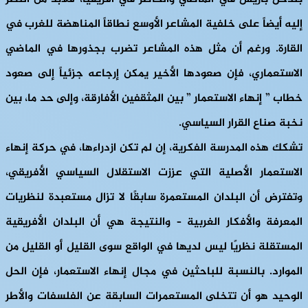
إليه أيضاً على خلفية المشاعر الأوسع نطاقاً المناهضة للغرب في
القارة. ورغم أن مثل هذه المشاعر تضرب بجذورها في الماضي
الاستعماري، فإن صعودها الأخير يمكن إرجاعه جزئياً إلى صعود
خطاب ” إنهاء الاستعمار ” بين المثقفين الأفارقة، وإلى حد ما، بين
نخبة صناع القرار السياسي.
تشكك هذه المدرسة الفكرية، إن لم تكن ازدراءها، في حركة إنهاء
الاستعمار الأصلية التي عززت الاستقلال السياسي الأفريقي،
وتفترض أن البلدان المستعمرة سابقًا لا تزال مستعبدة لنظريات
المعرفة والأفكار الغربية – والنتيجة هي أن البلدان الأفريقية
المستقلة نظريًا ليس لديها في الواقع سوى القليل أو القليل من
الموارد. بالنسبة للباحثين في مجال إنهاء الاستعمار، فإن الحل
الوحيد هو أن تتخلى المستعمرات السابقة عن الفلسفات والأطر