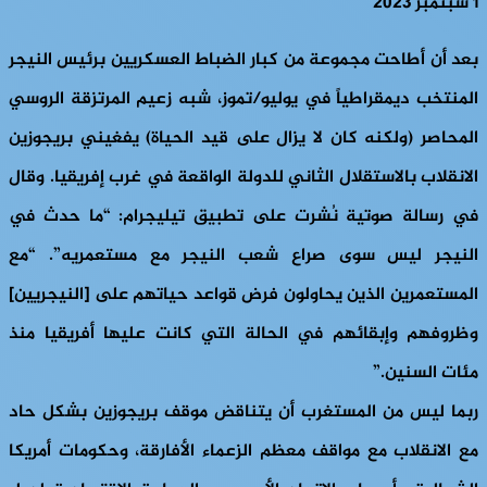
1 سبتمبر 2023
بعد أن أطاحت مجموعة من كبار الضباط العسكريين برئيس النيجر
المنتخب ديمقراطياً في يوليو/تموز، شبه زعيم المرتزقة الروسي
المحاصر (ولكنه كان لا يزال على قيد الحياة) يفغيني بريجوزين
الانقلاب بالاستقلال الثاني للدولة الواقعة في غرب إفريقيا. وقال
في رسالة صوتية نُشرت على تطبيق تيليجرام: “ما حدث في
النيجر ليس سوى صراع شعب النيجر مع مستعمريه”. “مع
المستعمرين الذين يحاولون فرض قواعد حياتهم على [النيجريين]
وظروفهم وإبقائهم في الحالة التي كانت عليها أفريقيا منذ
مئات السنين.”
ربما ليس من المستغرب أن يتناقض موقف بريجوزين بشكل حاد
مع الانقلاب مع مواقف معظم الزعماء الأفارقة، وحكومات أمريكا