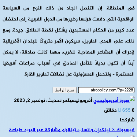
في المنطقة. إن التنصل الجاد من ذلك النوع من السياسة
الواقعية التي دفعت فرنسا وغيرها من الدول الغربية إلى احتضان
عدد كبير من الحكام المستبدين يشكل نقطة انطلاق جيدة. ومع
ذلك، على المدى الطويل، سيكون الأمر متروكًا للبلدان الأفريقية
لإدراك أن المشاعر المعادية للغرب، مهما كانت صادقة، لا يمكن
أبدًا أن تكون بديلاً للتأمل الصادق في أسباب صراعات أفريقيا
المستمرة – ولتحمل المسؤولية عن نضالات تطوير القارة.
نسخ الرابط
أفروبوليسي
آخر تحديث: نوفمبر 2, 2023
6 دقائق
655
شاركها
فيسبوك
‫X
لينكدإن
واتساب
تيلقرام
مشاركة عبر البريد
طباعة