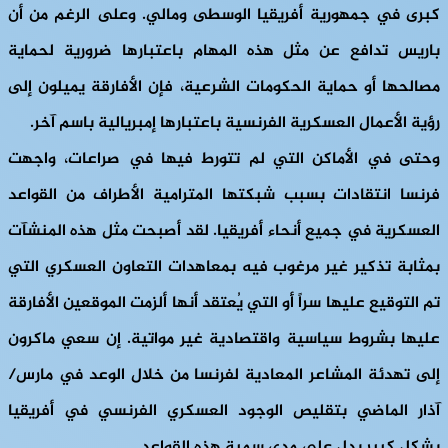
كبرى في جمهورية أفريقيا الوسطى ومالي. وعلى الرغم من أن
باريس تدافع عن مثل هذه المهام باعتبارها ضرورية لحماية
مصالحها أو حماية الحكومات الشرعية، فإن الأفارقة يميلون إلى
رؤية الأعمال العسكرية الفرنسية باعتبارها إمبريالية باسم آخر.
وحتى في الأماكن التي لم تتورط فيها في صراعات، واجهت
فرنسا انتقادات بسبب شبكتها المترامية الأطراف من القواعد
العسكرية في جميع أنحاء أفريقيا. لقد أصبحت مثل هذه المنشآت
بمثابة تذكير غير مرغوب فيه بمعاهدات التعاون العسكري التي
تم التوقيع عليها سراً أو التي يُعتقد أنها ألزمت الموقعين الأفارقة
عليها بشروط سياسية واقتصادية غير مواتية. إن سعي ماكرون
إلى تهدئة المشاعر المعادية لفرنسا من خلال الوعد في مارس/
آذار الماضي بتقليص الوجود العسكري الفرنسي في أفريقيا
بشكل كبير يدل على مدى سمية هذه القواعد.