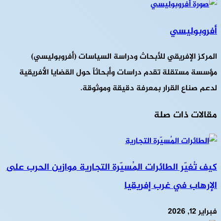
أفروبوليسي
المركز الإفريقي للأبحاث ودراسة السياسات (أفروبوليسي)
مؤسسة مستقلة تقدم دراسات وأبحاثاً حول القضايا الأفريقية
لدعم صناع القرار بمعرفة دقيقة وموثوقة.
مقالات ذات صلة
كيف تُغيّر الطائرات المُسيّرة التجارية موازين الحرب على
الإرهاب في غرب إفريقيا
فبراير 12, 2026