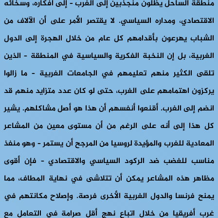
منطقة الساحل يظلون منجذبين إلى الغرب – إلى أفكاره، وسخائه
الاقتصادي، ومداره السياسي. لا يقتصر الأمر على أن الآلاف من
الشباب يهرعون بأقدامهم كل عام من خلال الهجرة إلى الدول
الغربية، بل إن النخبة الفكرية والسياسية في المنطقة – الذين
تلقى الكثير منهم تعليمهم في الجامعات الغربية – ما زالوا
يركزون اهتمامهم على الغرب، حتى لو كان عدد متزايد منهم قد
انضم إلى الغرب. أقنعوا أنفسهم أن هذا هو أصل مشاكلهم. يشير
كل هذا إلى أنه على الرغم من أن مستوى معين من المشاعر
المعادية للغرب والمؤيدة لروسيا من المرجح أن يستمر – وهو منفذ
مناسب للغضب ضد الركود السياسي والاقتصادي – فإن أقوى
مظاهر هذه المشاعر يمكن أن تتلاشى في نهاية المطاف، مما
يمنح فرنسا والدول الغربية الأخرى فرصة. وإصلاح مكانتهم في
غرب أفريقيا من خلال اتباع نهج أقل صرامة في التعامل مع