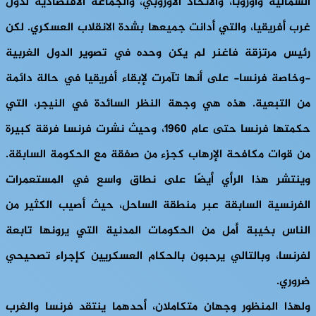
الشمالية وأوروبا، والاتحاد الأوروبي، والجماعة الاقتصادية لدول
غرب أفريقيا، والتي أدانت جميعها بشدة الانقلاب العسكري. لكن
رئيس مرتزقة فاغنر لم يكن وحده في تصوير الدول الغربية
-وخاصة فرنسا- على أنها تآمرت لإبقاء أفريقيا في حالة دائمة
من التبعية. هذه هي وجهة النظر السائدة في النيجر، التي
حكمتها فرنسا حتى عام 1960، وحيث نشرت فرنسا فرقة كبيرة
من قوات مكافحة الإرهاب كجزء من صفقة مع الحكومة السابقة.
وينتشر هذا الرأي أيضًا على نطاق واسع في المستعمرات
الفرنسية السابقة عبر منطقة الساحل، حيث أصيب الكثير من
الناس بخيبة أمل من الحكومات المدنية التي يرونها تابعة
لفرنسا، وبالتالي يرحبون بالحكام العسكريين كإجراء تصحيحي
ضروري.
ولهذا المنظور وجهان متكاملان، أحدهما ينتقد فرنسا والغرب