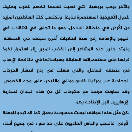
والآخر يرحب بروسيا، التي نصبت نفسها كخصم للغرب وحليف
للدول الأفريقية المستعمرة سابقا. وتكتسب كلتا السلالتين المزيد
من الأرض في منطقة الساحل، وهو ما تجلى في الانقلاب في
النيجر بالإضافة إلى ستة انقلابات أخرى سبقته في المنطقة.
وتمتد جذور هذه المشاعر إلى الغضب المبرر إزاء استمرار نفوذ
فرنسا على مستعمراتها السابقة وسياساتها في مكافحة الإرهاب
في منطقة الساحل، والتي فشلت في ردع انتشار الحركات
الجهادية عبر بوركينا فاسو ومالي والنيجر، على وجه الخصوص.
وقد تعاونت فرنسا مع حكومات كل من هذه البلدان لمحاربة
الإرهابيين قبل الإطاحة بهم.
لكن مثل هذه المواقف ليست محسوسة بعمق كما قد تبدو للوهلة
الأولى: فالنخب والناس العاديون على حد سواء في جميع أنحاء