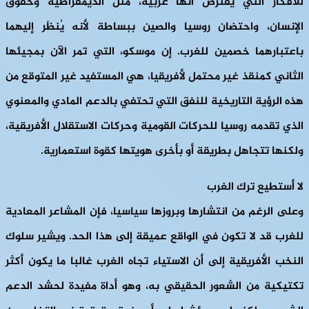
للأفكار التي يفترض أنها غربية، مثل الديمقراطية وحقوق
الإنسان، واحتضان روسيا والصين ببساطة لأنه يُنظَر إليهما
باعتبارهما خصمين للغرب. إن موسكو، التي تمر الآن بمجيئها
الثاني كمنقذ غير محتمل لأفريقيا، هي المستفيد غير المتوقع من
هذه الرؤية التاريخية للنفق التي تحتفي بالدعم المادي والمعنوي
الذي تقدمه روسيا للحركات القومية وحركات الاستقلال الأفريقية،
ولكنها تتجاهل بطريقة أو بأخرى هويتها كقوة استعمارية.
لا أستطيع ترك الغرب
وعلى الرغم من انتشارها وبروزها سياسيا، فإن المشاعر المعادية
للغرب قد لا تكون في الواقع عميقة إلى هذا الحد. ويشير سلوك
النخب الأفريقية إلى أن الاستياء تجاه الغرب غالبا ما يكون أكثر
تكتيكية من الشعور الحقيقي به، وهو أداة مفيدة لحشد الدعم