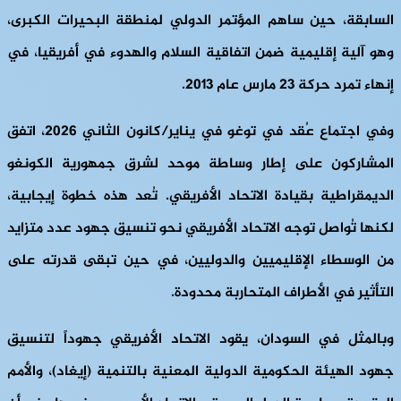
السابقة، حين ساهم المؤتمر الدولي لمنطقة البحيرات الكبرى،
وهو آلية إقليمية ضمن اتفاقية السلام والهدوء في أفريقيا، في
إنهاء تمرد حركة 23 مارس عام 2013.
وفي اجتماع عُقد في توغو في يناير/كانون الثاني 2026، اتفق
المشاركون على إطار وساطة موحد لشرق جمهورية الكونغو
الديمقراطية بقيادة الاتحاد الأفريقي. تُعد هذه خطوة إيجابية،
لكنها تُواصل توجه الاتحاد الأفريقي نحو تنسيق جهود عدد متزايد
من الوسطاء الإقليميين والدوليين، في حين تبقى قدرته على
التأثير في الأطراف المتحاربة محدودة.
وبالمثل في السودان، يقود الاتحاد الأفريقي جهوداً لتنسيق
جهود الهيئة الحكومية الدولية المعنية بالتنمية (إيغاد)، والأمم