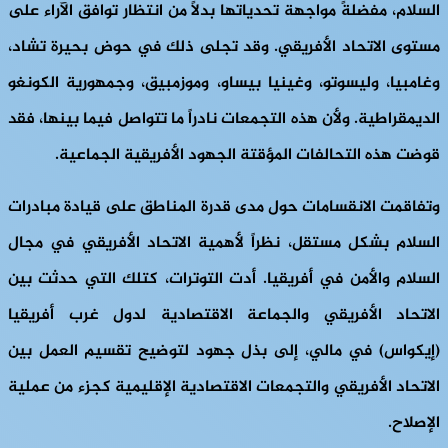
السلام، مفضلةً مواجهة تحدياتها بدلاً من انتظار توافق الآراء على
مستوى الاتحاد الأفريقي. وقد تجلى ذلك في حوض بحيرة تشاد،
وغامبيا، وليسوتو، وغينيا بيساو، وموزمبيق، وجمهورية الكونغو
الديمقراطية. ولأن هذه التجمعات نادراً ما تتواصل فيما بينها، فقد
قوضت هذه التحالفات المؤقتة الجهود الأفريقية الجماعية.
وتفاقمت الانقسامات حول مدى قدرة المناطق على قيادة مبادرات
السلام بشكل مستقل، نظراً لأهمية الاتحاد الأفريقي في مجال
السلام والأمن في أفريقيا. أدت التوترات، كتلك التي حدثت بين
الاتحاد الأفريقي والجماعة الاقتصادية لدول غرب أفريقيا
(إيكواس) في مالي، إلى بذل جهود لتوضيح تقسيم العمل بين
الاتحاد الأفريقي والتجمعات الاقتصادية الإقليمية كجزء من عملية
الإصلاح.