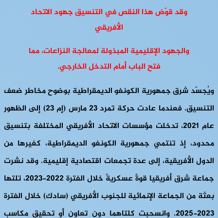
وقد قوّض هذا النقص في التنسيق جهود الاتحاد
الأفريقي
والجهود الإقليمية المبذولة لمعالجة النزاعات، مما
فتح الباب أمام التدخل الخارجي.
ويُجسّد شرق جمهورية الكونغو الديمقراطية بوضوح مخاطر ضعف
التنسيق. فعندما عادت حركة تمرد 23 مارس (إم 23) إلى الظهور
عام 2021، تدخلت مؤسسات الاتحاد الأفريقي المختلفة بتنسيق
محدود، إذ تنتمي جمهورية الكونغو الديمقراطية، كغيرها من
الدول الأفريقية، إلى عدة تجمعات اقتصادية إقليمية. وقد نشرت
جماعة شرق أفريقيا قوةً عسكريةً خلال الفترة 2022-2023، تلتها
بعثة من الجماعة الإنمائية للجنوب الأفريقي (سادك) خلال الفترة
2023-2025. وانسحبت كلتاهما دون تعاون أو تحقيق مكاسب