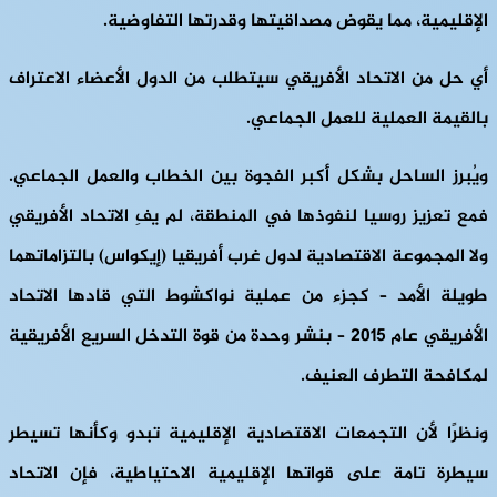
الإقليمية، مما يقوض مصداقيتها وقدرتها التفاوضية.
أي حل من الاتحاد الأفريقي سيتطلب من الدول الأعضاء الاعتراف
بالقيمة العملية للعمل الجماعي.
ويُبرز الساحل بشكل أكبر الفجوة بين الخطاب والعمل الجماعي.
فمع تعزيز روسيا لنفوذها في المنطقة، لم يفِ الاتحاد الأفريقي
ولا المجموعة الاقتصادية لدول غرب أفريقيا (إيكواس) بالتزاماتهما
طويلة الأمد – كجزء من عملية نواكشوط التي قادها الاتحاد
الأفريقي عام 2015 – بنشر وحدة من قوة التدخل السريع الأفريقية
لمكافحة التطرف العنيف.
ونظرًا لأن التجمعات الاقتصادية الإقليمية تبدو وكأنها تسيطر
سيطرة تامة على قواتها الإقليمية الاحتياطية، فإن الاتحاد