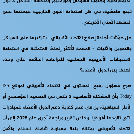
الديمقراطية وجنوب السودان وموزمبيق ومنطقة الساحل لا تزال
تبدو هامشية، في ظل استعادة القوى الخارجية هيمنتها على
المشهد الأمني ​​الأفريقي.
هل همّشت أجندة إصلاح الاتحاد الأفريقي – بتركيزها على الهياكل
والتمويل والآليات – المهمة الأكثر إلحاحًا المتمثلة في استدامة
الاستجابات الأفريقية الجماعية للنزاعات، القائمة على وحدة
الهدف بين الدول الأعضاء؟
صرح مسؤول رفيع المستوى في الاتحاد الأفريقي لموقع ISS
Today بأن المشكلة الأساسية لا تكمن في التصميم المؤسسي أو
الأطر السياسية، بل في عدم كفاية دعم الدول الأعضاء للمبادرات
التي تقودها أفريقيا. وخلص تقرير مراجعة أُجري عام 2025 إلى أن
الاتحاد الأفريقي يمتلك بنية معيارية شاملة للسلام والأمن