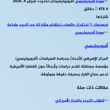
أفروبوليسي
آخر تحديث: فبراير 4, 2026
4 دقائق
476
شاركها
فيسبوك
‫X
لينكدإن
واتساب
تيلقرام
مشاركة عبر البريد
طباعة
أفروبوليسي
المركز الإفريقي للأبحاث ودراسة السياسات (أفروبوليسي)
مؤسسة مستقلة تقدم دراسات وأبحاثاً حول القضايا الأفريقية
لدعم صناع القرار بمعرفة دقيقة وموثوقة.
مقالات ذات صلة