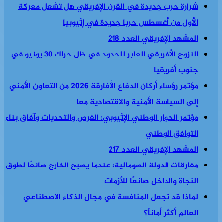
شرارة حرب جديدة في القرن الإفريقي هل تشعل معركة
الأول من أغسطس حربا جديدة في إثيوبيا
المشهد الإفريقي العدد 218
النزوح الأفريقي العابر للحدود في ظل حراك 30 يونيو في
جنوب أفريقيا
مؤتمر رؤساء أركان الدفاع الأفارقة 2026 من التعاون الأمني
إلى السياسة الأمنية والاقتصادية معا
مؤتمر الحوار الوطني الإثيوبي: الفرص والتحديات وآفاق بناء
التوافق الوطني
المشهد الإفريقي العدد 217
مفارقات الدولة الصومالية: عندما يصبح الخارج صانعًا لطوق
النجاة والداخل صانعًا للأزمات
لماذا قد تجعل المنافسة في مجال الذكاء الاصطناعي
العالم أكثر أماناً؟