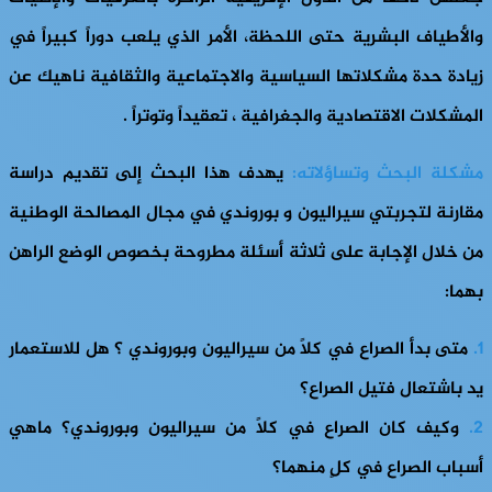
والأطياف البشرية حتى اللحظة، الأمر الذي يلعب دوراً كبيراً في
زيادة حدة مشكلاتها السياسية والاجتماعية والثقافية ناهيك عن
المشكلات الاقتصادية والجغرافية ، تعقيداً وتوتراً .
مشكلة البحث وتساؤلاته:
يهدف هذا البحث إلى تقديم دراسة
مقارنة لتجربتي سيراليون و بوروندي في مجال المصالحة الوطنية
من خلال الإجابة على ثلاثة أسئلة مطروحة بخصوص الوضع الراهن
بهما:
1.
متى بدأ الصراع في كلاً من سيراليون وبوروندي ؟ هل للاستعمار
يد باشتعال فتيل الصراع؟
2.
وكيف كان الصراع في كلًا من سيراليون وبوروندي؟ ماهي
أسباب الصراع في كلٍ منهما؟