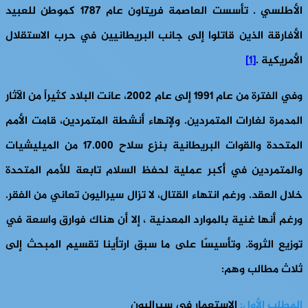
الأطلسي . تأسست العاصمة فريتاون عام 1787 كموطن للعبيد
الأفارقة الذين قاتلوا إلى جانب البريطانيين في حرب الاستقلال
الأمريكية .
[1]
وفي الفترة من عام 1991 إلى عام 2002، عانت البلاد كثيراً من الآثار
المدمرة لغارات المتمردين. ولإنهاء أنشطة المتمردين، قامت الأمم
المتحدة والقوات البريطانية بنزع سلاح 17.000 من الميليشيات
والمتمردين في أكبر عملية لحفظ السلام تابعة للأمم المتحدة
خلال العقد. ورغم انتهاء القتال، لا تزال سيراليون تعاني من الفقر.
ورغم أنها غنية بالموارد المعدنية ، إلا أن هناك فوارق واسعة في
توزيع الثروة. وتأسيسًا على ما سبق ارتأينا تقسيم المبحث إلى
ثلاث مطالب وهم:
المطلب الأول:
الاستعمار في سيراليون