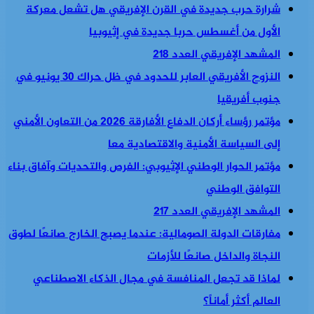
شرارة حرب جديدة في القرن الإفريقي هل تشعل معركة
الأول من أغسطس حربا جديدة في إثيوبيا
المشهد الإفريقي العدد 218
النزوح الأفريقي العابر للحدود في ظل حراك 30 يونيو في
جنوب أفريقيا
مؤتمر رؤساء أركان الدفاع الأفارقة 2026 من التعاون الأمني
إلى السياسة الأمنية والاقتصادية معا
مؤتمر الحوار الوطني الإثيوبي: الفرص والتحديات وآفاق بناء
التوافق الوطني
المشهد الإفريقي العدد 217
مفارقات الدولة الصومالية: عندما يصبح الخارج صانعًا لطوق
النجاة والداخل صانعًا للأزمات
لماذا قد تجعل المنافسة في مجال الذكاء الاصطناعي
العالم أكثر أماناً؟