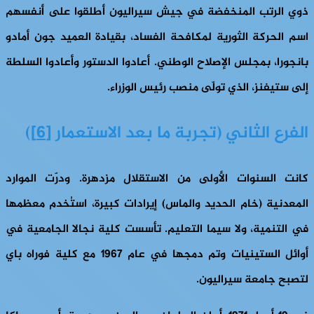
ذوي الرتب المنخفضة في جيش سيراليون أطلقوا على أنفسهم
اسم الحركة الثورية لمكافحة الفساد، بقيادة العميد جون أمادو
بانجورا، بمجلس الإصلاح الوطني. أعادوا الدستور وأعادوا السلطة
إلى ستيفنز، الذي تولّى منصب رئيس الوزراء.
الفرع الثاني (
تجربة ما بعد الاستعمار
[6]
)
كانت السنوات الأولى من الاستقلال مزدهرة. ودرّت الموارد
المعدنية (خام الحديد والماس) إيرادات كبيرة، استُخدم معظمها
في التنمية، ولا سيما التعليم. تأسست كلية نجالا الجامعية في
أوائل الستينيات وتم دمجها في عام 1967 مع كلية فوراه باي
لتصبح جامعة سيراليون.