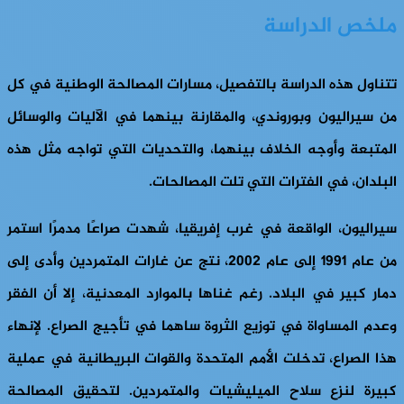
ملخص الدراسة
تتناول هذه الدراسة بالتفصيل، مسارات المصالحة الوطنية في كل
من سيراليون وبوروندي، والمقارنة بينهما في الآليات والوسائل
المتبعة وأوجه الخلاف بينهما، والتحديات التي تواجه مثل هذه
البلدان، في الفترات التي تلت المصالحات.
سيراليون، الواقعة في غرب إفريقيا، شهدت صراعًا مدمرًا استمر
من عام 1991 إلى عام 2002، نتج عن غارات المتمردين وأدى إلى
دمار كبير في البلاد. رغم غناها بالموارد المعدنية، إلا أن الفقر
وعدم المساواة في توزيع الثروة ساهما في تأجيج الصراع. لإنهاء
هذا الصراع، تدخلت الأمم المتحدة والقوات البريطانية في عملية
كبيرة لنزع سلاح الميليشيات والمتمردين. لتحقيق المصالحة