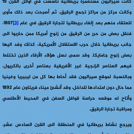
كانت سيراليون مستعمرة بريطانية تأسست في أوائل القرن 19
وكانت مركز من مراكز تجمع الرقيق، ثم أصبحت بعد ذلك مأوى
للعتقاء منهم بعد إلغاء بريطانيا لتجارة الرقيق في عام
[3]
1807،
فنقل بعض من حرر من الرقيق من زنوج أمريكا ممن حاربوا الى
جانب بريطانيا خلال حرب الاستقلال الأمريكية، كذلك وفد اليها
بعض زنوج جامايكا. وقد سمى نسل هؤلاء الأرقاء الذين تختلط
فيهم العناصر الزنجية غير الأفريقية بعناصر أخرى بالكريول،
وبالنسبة لموقع سيراليون فقد أحاط بها كل من ليبيريا وغينيا
مما حال دون امتدادها للداخل، وقد أنشئ ميناء فريتاون عام 1892
وأتاح له موقعه حراسة قوافل السفن في المحيط الأطلسي
ومراقبة تجارة الرقيق.
ويرجع نشاط بريطانيا في المنطقة الى القرن السادس عشر،