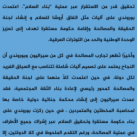
تحقيق قدر من الاستقرار عبر عملية “بناء السلام”. اعتمدت
بوروندي على آليات مثل اتفاق أروشا للسلام و إنشاء لجنة
الحقيقة والمصالحة وإقامة حكومة مستقرة تهدف إلى تعزيز
الوحدة الوطنية والحد من التوترات العرقية.
وأخيرًا تُظهر تجارب المصالحة في كل من سيراليون وبوروندي أن
النجاح يعتمد على تصميم آليات شاملة تتناسب مع السياق الفريد
لكل دولة. في حين اعتمدت كلاً منهما على لجنة الحقيقة
والمصالحة كمحور رئيسي لإعادة بناء الثقة المجتمعية، فقد
عمدت سيراليون إلى إنشاء محكمة جنائية دولية خاصة بها
لمحاسبة المخطئين والمتمردين ، في حين ركزت بوروندي على
بناء حكومة مستقرة وتحقيق السلام عبر إشراك جميع الأطراف
في عملية المصالحة، ورغم التقدم الملحوظ في كلا الدولتين، إلا