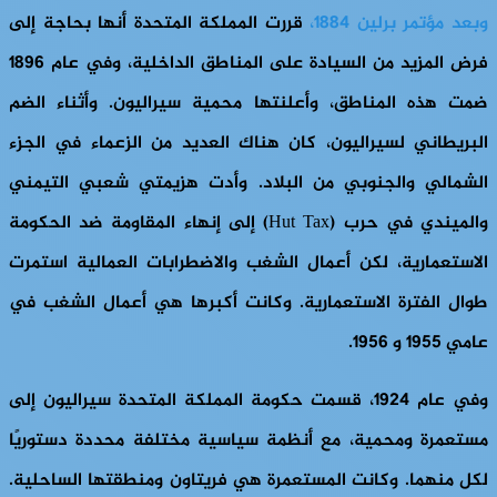
وبعد مؤتمر برلين 1884،
قررت المملكة المتحدة أنها بحاجة إلى
فرض المزيد من السيادة على المناطق الداخلية، وفي عام 1896
ضمت هذه المناطق، وأعلنتها محمية سيراليون. وأثناء الضم
البريطاني لسيراليون، كان هناك العديد من الزعماء في الجزء
الشمالي والجنوبي من البلاد. وأدت هزيمتي شعبي التيمني
والميندي في حرب (Hut Tax) إلى إنهاء المقاومة ضد الحكومة
الاستعمارية، لكن أعمال الشغب والاضطرابات العمالية استمرت
طوال الفترة الاستعمارية. وكانت أكبرها هي أعمال الشغب في
عامي 1955 و 1956.
وفي عام 1924، قسمت حكومة المملكة المتحدة سيراليون إلى
مستعمرة ومحمية، مع أنظمة سياسية مختلفة محددة دستوريًا
لكل منهما. وكانت المستعمرة هي فريتاون ومنطقتها الساحلية.