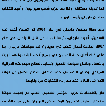
الكومنولث. وفي مايو 1962، أجرت سيراليون أول انتخابات عامة
لها كدولة مستقلة. وفاز بها حزب شعب سيراليون، وأعيد انتخاب
ميلتون مارجاي رئيسا للوزراء.
بعد وفاة ميلتون مارجاي في عام 1964، تم تعيين أخيه غير
الشقيق، ألبرت مارجاي، رئيسًا للوزراء من قبل البرلمان. في عام
1967، اندلعت أعمال شغب في فريتاون ضد سياسات مارجاي. ردا
على ذلك أعلن حالة الطوارئ في جميع أنحاء البلاد. واتُهم ألبرت
بالفساد وباتباع سياسة التمييز الإيجابي لصالح مجموعته العرقية
الميندي. وعلى الرغم من حصوله على الدعم الكامل من قوات
الأمن في البلاد، فقد دعا إلى انتخابات حرة ونزيهة.
فاز بالانتخابات حزب المؤتمر الشعبي العام، مع زعيمه سياكا
ستيفنز، بفارق ضئيل من المقاعد في البرلمان على حزب الشعب