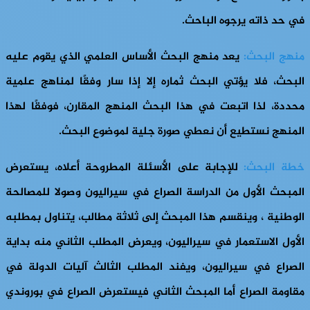
في حد ذاته يرجوه الباحث.
منهج البحث:
يعد منهج البحث الأساس العلمي الذي يقوم عليه
البحث، فلا يؤتي البحث ثماره إلا إذا سار وفقًا لمناهج علمية
محددة، لذا اتبعت في هذا البحث المنهج المقارن، فوفقًا لهذا
المنهج نستطيع أن نعطي صورة جلية لموضوع البحث.
خطة البحث:
للإجابة على الأسئلة المطروحة أعلاه، يستعرض
المبحث الأول من الدراسة الصراع في سيراليون وصولا للمصالحة
الوطنية ، وينقسم هذا المبحث إلى ثلاثة مطالب، يتناول بمطلبه
الأول الاستعمار في سيراليون، ويعرض المطلب الثاني منه بداية
الصراع في سيراليون، ويفند المطلب الثالث آليات الدولة في
مقاومة الصراع أما المبحث الثاني فيستعرض الصراع في بوروندي