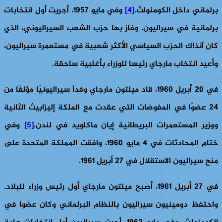
برلماني داخل الكومنولث.
[4]
وفي مايو 1957، أجريت أول انتخابات
برلمانية في سيراليون. وفاز بها حزب الشعب السيراليوني، الذي
كان آنذاك الحزب السياسي الأكثر شعبية في مستعمرة سيراليون،
وأعيد انتخاب مارجاي رئيسا للوزراء بأغلبية ساحقة.
في 20 أبريل 1960،
قاد ميلتون مارجاي وفداً سيراليونيًا مؤلفًا من
24 عضوًا في المفوضات التي عقدت مع الملكة إليزابيث الثانية
ووزير المستعمرات البريطانية إيان ماكلويد في لندن.
[5]
وفي
ختام المحادثات في 4 مايو 1960، وافقت المملكة المتحدة على
منح سيراليون الاستقلال في 27 أبريل 1961.
في 27 أبريل 1961،
أصبح ميلتون مارجاي أول رئيس وزراء للبلاد.
واحتفظ دومينيون سيراليون بالنظام البرلماني وكان عضوا في