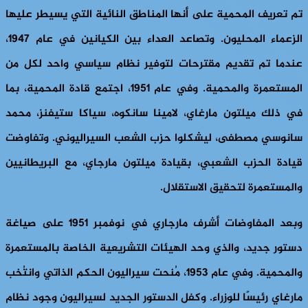
تم تعريف المحمية على أنها المناطق النائية التي يسيطر عليها
الزعماء المحليون. وتصاعد العداء بين الكيانين في عام 1947،
عندما تم تقديم مقترحات لتوفير نظام سياسي واحد لكل من
المستعمرة والمحمية. وفي عام 1951، اجتمع قادة المحمية، بما
في ذلك ميلتون مارغاي، لامينا سانكوه، سياكا ستيفنز، محمد
سانوسي مصطفى، ليشكلوا حزب الشعب السيراليوني. وتفاوضت
قيادة الحزب الشعبي، بقيادة ميلتون مارجاي، مع البريطانيين
والمستعمرة لتحقيق الاستقلال.
وبعد المفاوضات أشرف مارجاري في نوفمبر 1951 على صياغة
دستور جديد، والذي وحد الهيئات التشريعية الخاصة بالمستعمرة
والمحمية. وفي عام 1953، مُنحت سيراليون الحكم الذاتي وانتُخب
مارغاي رئيسًا للوزراء. وكفل الدستور الجديد لسيراليون وجود نظام