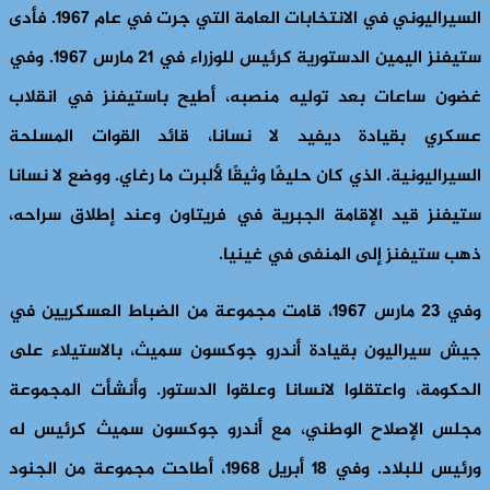
السيراليوني في الانتخابات العامة التي جرت في عام 1967. فأدى
ستيفنز اليمين الدستورية كرئيس للوزراء في 21 مارس 1967. وفي
غضون ساعات بعد توليه منصبه، أطيح باستيفنز في انقلاب
عسكري بقيادة ديفيد لا نسانا، قائد القوات المسلحة
السيراليونية. الذي كان حليفًا وثيقًا لألبرت ما رغاي. ووضع لا نسانا
ستيفنز قيد الإقامة الجبرية في فريتاون وعند إطلاق سراحه،
ذهب ستيفنز إلى المنفى في غينيا.
وفي 23 مارس 1967، قامت مجموعة من الضباط العسكريين في
جيش سيراليون بقيادة أندرو جوكسون سميث، بالاستيلاء على
الحكومة، واعتقلوا لانسانا وعلقوا الدستور. وأنشأت المجموعة
مجلس الإصلاح الوطني، مع أندرو جوكسون سميث كرئيس له
ورئيس للبلاد. وفي 18 أبريل 1968، أطاحت مجموعة من الجنود