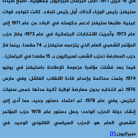
في 19 أبريل 1971، أعلن البرلمان سيراليون جمهورية. أصبح سياكا
ستيفنز، رئيس الوزراء آنذاك، أول رئيس للبلاد. كانت تتواجد قوات
غينية طلبها ستيفنز لدعم حكومته في البلاد من عام 1971 إلى
عام 1973. وأجريت الانتخابات البرلمانية في عام 1973؛ وفاز حزب
المؤتمر الشعبي العام الذي يتزعمه ستيفنز بـ 74 مقعدا، بينما فاز
حزب المعارضة (حزب الشعب لسيراليون بـ 15 مقعدا في البرلمان) .
فيما بعد فشلت مؤامرة مزعومة للإطاحة باستيفنز في يوليو
1974. وتمت محاكمة وإعدام قادة الانقلاب الفاشل، وفي مارس
1976، تم انتخابه بدون معارضة لولاية ثانية مدتها خمس سنوات
كرئيس. وفي عام 1978، تم اعتماد دستور جديد، مما أدى إلى
إنشاء دولة الحزب الواحد؛ جعل دستور عام 1978 حزب المؤتمر
الشعبي العام هو الحزب السياسي القانوني الوحيد في
سيراليون.
[7]