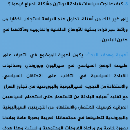
3.
كيف عالجت سياسات قيادة الدولتين مشكلة الصراع فيهما ؟
إلى غير ذلك من أسئلة، تحاول هذه الدراسة استجلاء الخفايا من
ورائها عبر قراءة بحثية للأوضاع الداخلية والخارجية ومآلاتهما في
هذين البلدين .
أهمية وهدف البحث:
يكمن أهمية الموضوع في التعرف على
طبيعة الوضع السياسي في سيراليون وبوروندي ومعالجات
القيادة السياسية في التغلب على الاحتقان السياسي،
والاستفادة من التجربة السيراليونية والبوروندية في تجاوز الصراع
مع تفنيد أسبابه البادئة من الاستعمار حتى استخدام السياسيين
العرقية كوسيلة للانتصار، والاستلهام من التجربتين السيراليونية
والبوروندية لتطبيقها في مجتمعاتنا العربية بصورة عامة وبلادنا
بصورة خاصة مع مراعاة الفروقات المجتمعية والبيئية وهذا هدف