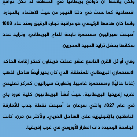
ولكن يلاحظ أن دوافع بريطانيا في المنطقة لم تكن دوافع
اقتصادية كما حدث في دلتا النيجر من حيث الاهتمام بالتجارة،
وانما كان هدفها الرئيسي هو مراقبة تجارة الرقيق ومنذ عام 1808
أصبحت سيراليون مستعمرة تابعة للتاج البريطاني، وتزايد عدد
سكانها بفضل تزايد العبيد المحررين.
وفي أوائل القرن التاسع عشر، عملت فريتاون كمقر إقامة الحاكم
الاستعماري البريطاني للمنطقة، الذي كان يدير أيضًا ساحل الذهب
(غانا حاليًا) ومستعمرة غامبيا. وتطورت سيراليون كمركز تعليمي
لغرب إفريقيا البريطانية. حيث أنشأ البريطانيون كلية فوره باي
في عام 1827، والتي سرعان ما أصبحت نقطة جذب للأفارقة
الناطقين بالإنجليزية على الساحل الغربي. ولأكثر من قرن، كانت
الجامعة الوحيدة ذات الطراز الأوروبي في غرب إفريقيا.