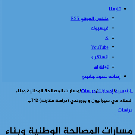
تابعنا
ملخص الموقع RSS
فيسبوك
‫X
‫YouTube
انستقرام
تيلقرام
إضافة عمود جانبي
الرئيسية
|
إصدارات
|
دراسات
|
مسارات المصالحة الوطنية وبناء
السلام في سيراليون و بوروندي (دراسة مقارنة) ‏12‏ آب
دراسات
مسارات المصالحة الوطنية وبناء