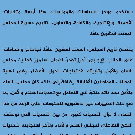
يستخدم موجز السياسات والممارسات هذا أربعة متغيرات:
الأهمية، والإنتاجية، والكفاءة، والتعاون، لتقييم مسيرة المجلس
الممتدة لعشرين عامًا.
يتضمن تاريخ المجلس، الممتد لعشرين عامًا، نجاحاتٍ وإخفاقات.
على الجانب الإيجابي، أُحرز تقدمٌ لضمان استمرار فعالية مجلس
السلم والأمن وتلبيته لاحتياجات الدول الأعضاء، وفي نهاية
المطاف، المواطنين الأفارقة. إضافةً إلى ذلك، كان مجلس السلم
والأمن بحد ذاته منتجًا في التعامل مع تحديات السلام والأمن، بما
في ذلك التغييرات غير الدستورية للحكومات. على الرغم من هذا
التقدم، لا تزال التحديات كثيرة. من بين التحديات التي نوقشت،
النهج التفاعلي لمجلس السلم والأمن، وتأخر استجابته لتحديات