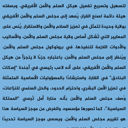
لتسهيل وتسريع تفعيل هيكل السلم والأمن الأفريقي. وبصفته
هيئة دائمة لصنع القرار، يُعهد إلى مجلس السلم والأمن الأفريقي
بولاية وحيدة تتمثل في تعزيز السلام والأمن والاستقرار. يُنص على
المعايير التي تُشكل أساس ولاية مجلس السلم والأمن، والأساليب
والأدوات اللازمة لتنفيذها، في بروتوكول مجلس السلم والأمن.
ويُنظر إلى مجلس السلم والأمن، باعتباره جزءًا لا يتجزأ من هيكل
السلم والأمن الأفريقي، على أنه لاعب رئيسي في أجندة “إسكات
البنادق” في القارة. واسترشادًا بالمسؤوليات الأساسية المتمثلة
في تعزيز الأمن البشري، واحترام الحدود، والحل السلمي للنزاعات،
وُصف مجلس السلم والأمن بأنه منارة أمل تُرسي “المملكة
السياسية”، كما تصورها مؤسسوه. والغرض من موجز السياسة هذا
هو تقييم مجلس السلم والأمن. ويسعى موجز السياسة تحديدًا