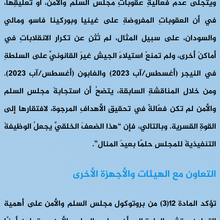
ويتجلى عدمُ فعاليةِ عقوباتِ مجلسِ السلم والأمن، أو تعليقِها،
في أن العقوباتِ المفروضةِ على غينيا وبوركينا فاسو ومالي
والسودان، على سبيل المثال، لم تُثنِ عن تكرارِ الانقلاباتِ في
أماكنَ أخرى، ولم تمنعْ استيلاءَ الجيشِ غيرَ القانونيِّ على السلطةِ
في النيجر (أغسطس/آب 2023) والغابون (أغسطس/آب 2023).
ومن خلالِ المناقشةِ السابقة، يتضحُ أن استجابةَ مجلسِ السلم
والأمن لم تكن فعّالةً في تحقيقِ الأهدافِ المرجوة، لافتقارِها إلى
القوةِ القسرية. وبالتالي، فإن “هذا الضعفَ الخلقيَّ يجعلُ الوظيفةَ
التنفيذيةَ للمجلسِ حلمًا بعيدَ المنال”.
التعاون مع الهيئات والأجهزة الأخرى
تؤكد المادة 12(3) من بروتوكول مجلس السلم والأمن على أهمية