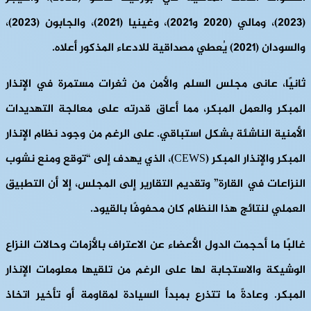
(2023)، ومالي (2020 و2021)، وغينيا (2021)، والجابون (2023)،
والسودان (2021) يُعطي مصداقية للادعاء المذكور أعلاه.
ثانيًا
، عانى مجلس السلم والأمن من ثغرات مستمرة في الإنذار
المبكر والعمل المبكر، مما أعاق قدرته على معالجة التهديدات
الأمنية الناشئة بشكل استباقي. على الرغم من وجود نظام الإنذار
المبكر والإنذار المبكر (CEWS)، الذي يهدف إلى “توقع ومنع نشوب
النزاعات في القارة” وتقديم التقارير إلى المجلس، إلا أن التطبيق
العملي لنتائج هذا النظام كان محفوفًا بالقيود.
غالبًا ما أحجمت الدول الأعضاء عن الاعتراف بالأزمات وحالات النزاع
الوشيكة والاستجابة لها على الرغم من تلقيها معلومات الإنذار
المبكر. وعادةً ما تتذرع بمبدأ السيادة لمقاومة أو تأخير اتخاذ