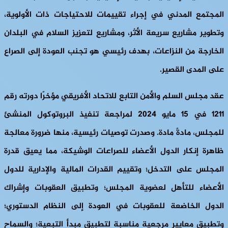
المجتمع المدني في إجراء تقييمات للاحتياجات ذات الأولوية،
وتطوير مشاريع سريعة الأثر، ومشاريع لتعزيز السلام في البلدان
الخارجة من النزاعات، بهدف رئيسي هو تجنب العودة إلى الصراع
على المدى القصير.
عقد مجلس السلم والأمن التابع للاتحاد الأفريقي مؤخرًا دورته رقم
1211 في 15 مايو 2024 لمراجعة تنفيذ البروتوكول المنشئ
للمجلس، مادةً مادة. وصدرت توصيات رئيسية، منها ضرورة معالجة
ظاهرة إنكار الدول الأعضاء للصراعات الوشيكة، مما يعيق قدرة
المجلس على التدخل؛ وتقييم القدرات المالية والإدارية للدول
الأعضاء للتأهل لعضوية المجلس؛ وتطبيق العقوبات وإشراك
الدول الخاضعة للعقوبات في العودة إلى النظام الدستوري؛
وتطبيق معايير مرجعية مناسبة لتطبيق مبدأ التبعية؛ والسماح