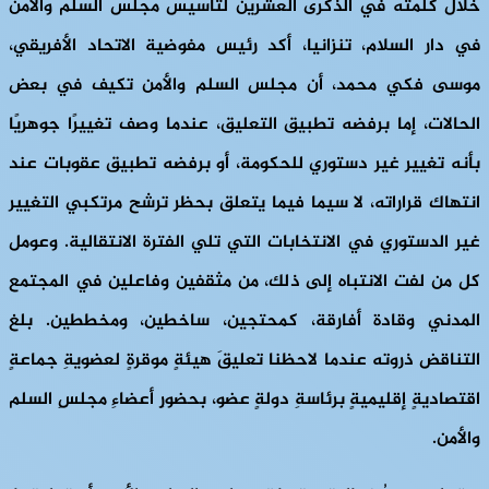
خلال كلمته في الذكرى العشرين لتأسيس مجلس السلم والأمن
في دار السلام، تنزانيا، أكد رئيس مفوضية الاتحاد الأفريقي،
موسى فكي محمد، أن مجلس السلم والأمن تكيف في بعض
الحالات، إما برفضه تطبيق التعليق، عندما وصف تغييرًا جوهريًا
بأنه تغيير غير دستوري للحكومة، أو برفضه تطبيق عقوبات عند
انتهاك قراراته، لا سيما فيما يتعلق بحظر ترشح مرتكبي التغيير
غير الدستوري في الانتخابات التي تلي الفترة الانتقالية. وعومل
كل من لفت الانتباه إلى ذلك، من مثقفين وفاعلين في المجتمع
المدني وقادة أفارقة، كمحتجين، ساخطين، ومخططين. بلغ
التناقض ذروته عندما لاحظنا تعليقَ هيئةٍ موقرةٍ لعضويةِ جماعةٍ
اقتصاديةٍ إقليميةٍ برئاسةِ دولةٍ عضو، بحضورِ أعضاءِ مجلسِ السلم
والأمن.