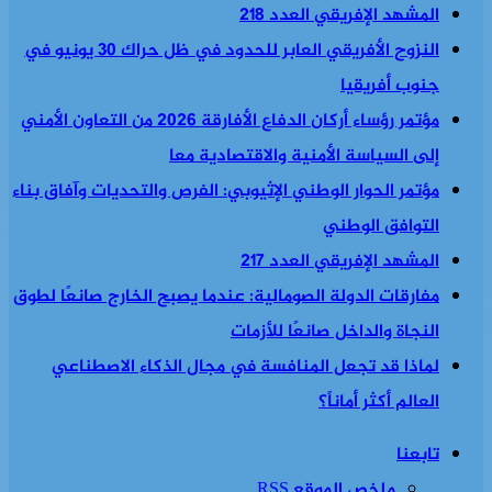
المشهد الإفريقي العدد 218
النزوح الأفريقي العابر للحدود في ظل حراك 30 يونيو في
جنوب أفريقيا
مؤتمر رؤساء أركان الدفاع الأفارقة 2026 من التعاون الأمني
إلى السياسة الأمنية والاقتصادية معا
مؤتمر الحوار الوطني الإثيوبي: الفرص والتحديات وآفاق بناء
التوافق الوطني
المشهد الإفريقي العدد 217
مفارقات الدولة الصومالية: عندما يصبح الخارج صانعًا لطوق
النجاة والداخل صانعًا للأزمات
لماذا قد تجعل المنافسة في مجال الذكاء الاصطناعي
العالم أكثر أماناً؟
تابعنا
ملخص الموقع RSS