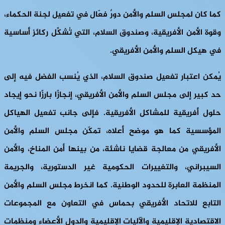
كما كان لمجلس السلم والأمن دورٌ فعّال في تفعيل لجنة الحكماء،
وقوة الأمن الأفريقية، وصندوق السلام، التي تُشكِّل ركائز أساسية
في هيكل السلم والأمن الأفريقي.
يُمكن اعتبار تفعيل صندوق السلام، الذي يُنسب الفضل فيه إلى
حد كبير إلى مجلس السلم والأمن الأفريقي، إنجازًا بارزًا نحو إيجاد
حلول أفريقية للمشاكل الأفريقية. فإلى جانب تفعيل الهياكل
المؤسسية كما هو موضح أعلاه، تمكّن مجلس السلم والأمن
الأفريقي من معالجة قضايا ناشئة، من بينها أمن المناخ، والأمن
السيبراني، والتغييرات الحكومية غير الدستورية، والجريمة
المنظمة العابرة للحدود الوطنية. كما انخرط مجلس السلم والأمن
التابع للاتحاد الأفريقي بحماس في التعاون مع المجموعات
الاقتصادية الإقليمية والآليات الإقليمية والدول الأعضاء ومنظمات