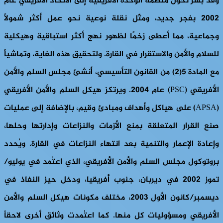
وقد بشّر تحوّل منظمة الوحدة الأفريقية إلى الاتحاد الأفريقي عام
٢٠٠٢ بفجر جديد، ومثّل نقلة نوعية نحو عمل أكثر شمولاً
وجماعية، مما أعطى زخمًا لظهور نهج أكثر استباقية وهيكلية
للسلام والأمن والاستقرار في القارة. ولتحقيق هذه الغاية، وتماشياً
مع المادة 5(2) من القانون التأسيسي، أُنشئ مجلس السلم والأمن
الأفريقي (PSC) عام 2004. ويرتكز هيكل السلم والأمن الأفريقي
(APSA) على هياكل وأهداف ومبادئ وقيم، بالإضافة إلى عمليات
صنع القرار المتعلقة بمنع الأزمات والنزاعات وإدارتها وحلها،
وإعادة الإعمار والتنمية بعد انتهاء النزاعات في القارة. ويُحدد
بروتوكول مجلس السلم والأمن الأفريقي، الذي اعتُمد في يوليو/
تموز 2002 في ديربان، جنوب أفريقيا، ودخل حيز النفاذ في
ديسمبر/كانون الأول 2003، مختلف مكونات هيكل السلم والأمن
الأفريقي ومسؤوليات كل منها. كما اعتُمدت وثائق أخرى لاحقاً