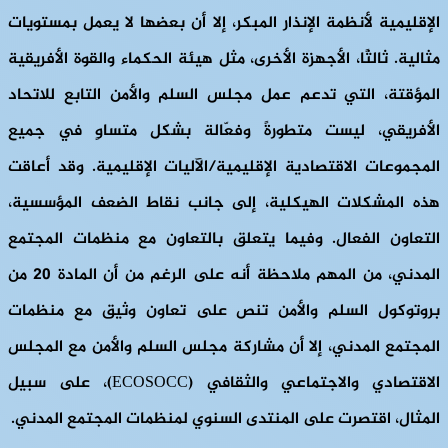
الإقليمية لأنظمة الإنذار المبكر، إلا أن بعضها لا يعمل بمستويات
مثالية. ثالثًا، الأجهزة الأخرى، مثل هيئة الحكماء والقوة الأفريقية
المؤقتة، التي تدعم عمل مجلس السلم والأمن التابع للاتحاد
الأفريقي، ليست متطورةً وفعّالة بشكل متساوٍ في جميع
المجموعات الاقتصادية الإقليمية/الآليات الإقليمية. وقد أعاقت
هذه المشكلات الهيكلية، إلى جانب نقاط الضعف المؤسسية،
التعاون الفعال. وفيما يتعلق بالتعاون مع منظمات المجتمع
المدني، من المهم ملاحظة أنه على الرغم من أن المادة 20 من
بروتوكول السلم والأمن تنص على تعاون وثيق مع منظمات
المجتمع المدني، إلا أن مشاركة مجلس السلم والأمن مع المجلس
الاقتصادي والاجتماعي والثقافي (ECOSOCC)، على سبيل
المثال، اقتصرت على المنتدى السنوي لمنظمات المجتمع المدني.