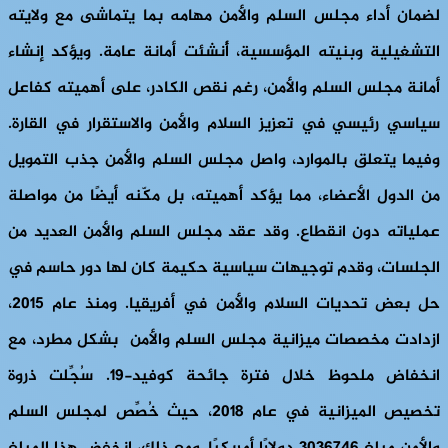
لضمان أداء مجلس السلم والأمن مهامه بما يتماشى مع ولايته
التشغيلية وبنيته المؤسسية، أُنشئت أمانة عامة. ويؤكد إنشاء
أمانة مجلس السلم والأمن، رغم نقص الكادر، على أهميته كفاعل
سياسي رئيسي في تعزيز السلام والأمن والاستقرار في القارة.
وفيما يتعلق بالموارد، واصل مجلس السلم والأمن جذب التمويل
من الدول الأعضاء، مما يؤكد أهميته، بل مكّنه أيضًا من مواصلة
عملياته دون انقطاع. وقد عقد مجلس السلم والأمن العديد من
الجلسات، وقدم توجيهات سياسية حكيمة كان لها دور حاسم في
حل بعض تحديات السلام والأمن في أفريقيا. ومنذ عام 2015،
ازدادت مخصصات ميزانية مجلس السلم والأمن بشكل مطرد، مع
انخفاض ملحوظ خلال فترة جائحة كوفيد-19. سُجِّلت ذروة
تخصيص الميزانية في عام 2018، حيث خُصِّص لمجلس السلم