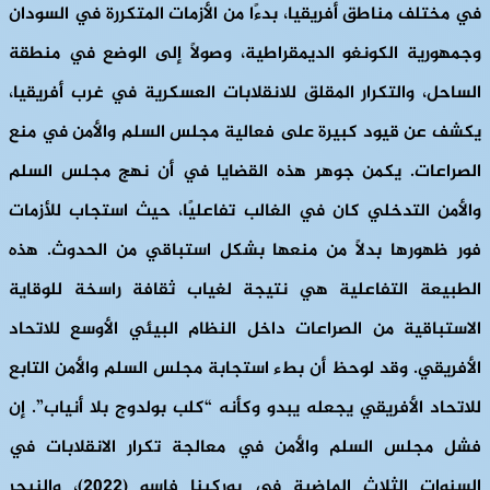
في مختلف مناطق أفريقيا، بدءًا من الأزمات المتكررة في السودان
وجمهورية الكونغو الديمقراطية، وصولًا إلى الوضع في منطقة
الساحل، والتكرار المقلق للانقلابات العسكرية في غرب أفريقيا،
يكشف عن قيود كبيرة على فعالية مجلس السلم والأمن في منع
الصراعات. يكمن جوهر هذه القضايا في أن نهج مجلس السلم
والأمن التدخلي كان في الغالب تفاعليًا، حيث استجاب للأزمات
فور ظهورها بدلاً من منعها بشكل استباقي من الحدوث. هذه
الطبيعة التفاعلية هي نتيجة لغياب ثقافة راسخة للوقاية
الاستباقية من الصراعات داخل النظام البيئي الأوسع للاتحاد
الأفريقي. وقد لوحظ أن بطء استجابة مجلس السلم والأمن التابع
للاتحاد الأفريقي يجعله يبدو وكأنه “كلب بولدوج بلا أنياب”. إن
فشل مجلس السلم والأمن في معالجة تكرار الانقلابات في
السنوات الثلاث الماضية في بوركينا فاسو (2022)، والنيجر