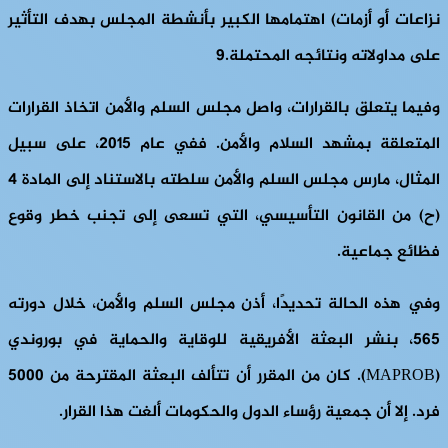
نزاعات أو أزمات) اهتمامها الكبير بأنشطة المجلس بهدف التأثير
على مداولاته ونتائجه المحتملة.9
وفيما يتعلق بالقرارات، واصل مجلس السلم والأمن اتخاذ القرارات
المتعلقة بمشهد السلام والأمن. ففي عام 2015، على سبيل
المثال، مارس مجلس السلم والأمن سلطته بالاستناد إلى المادة 4
(ح) من القانون التأسيسي، التي تسعى إلى تجنب خطر وقوع
فظائع جماعية.
وفي هذه الحالة تحديدًا، أذن مجلس السلم والأمن، خلال دورته
565، بنشر البعثة الأفريقية للوقاية والحماية في بوروندي
(MAPROB). كان من المقرر أن تتألف البعثة المقترحة من 5000
فرد. إلا أن جمعية رؤساء الدول والحكومات ألغت هذا القرار.