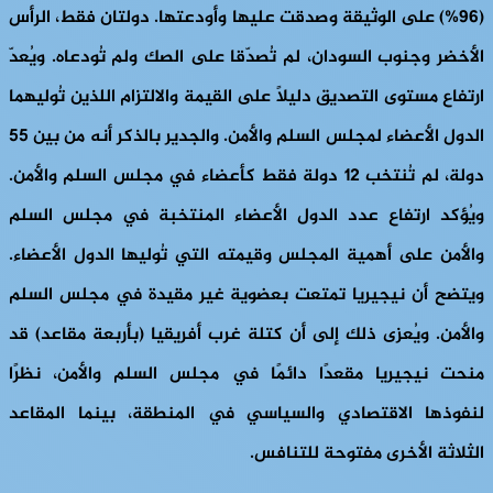
(96%) على الوثيقة وصدقت عليها وأودعتها. دولتان فقط، الرأس
الأخضر وجنوب السودان، لم تُصدّقا على الصك ولم تُودعاه. ويُعدّ
ارتفاع مستوى التصديق دليلاً على القيمة والالتزام اللذين تُوليهما
الدول الأعضاء لمجلس السلم والأمن. والجدير بالذكر أنه من بين 55
دولة، لم تُنتخب 12 دولة فقط كأعضاء في مجلس السلم والأمن.
ويُؤكد ارتفاع عدد الدول الأعضاء المنتخبة في مجلس السلم
والأمن على أهمية المجلس وقيمته التي تُوليها الدول الأعضاء.
ويتضح أن نيجيريا تمتعت بعضوية غير مقيدة في مجلس السلم
والأمن. ويُعزى ذلك إلى أن كتلة غرب أفريقيا (بأربعة مقاعد) قد
منحت نيجيريا مقعدًا دائمًا في مجلس السلم والأمن، نظرًا
لنفوذها الاقتصادي والسياسي في المنطقة، بينما المقاعد
الثلاثة الأخرى مفتوحة للتنافس.