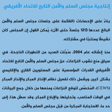
إنتاجية مجلس السلم والأمن التابع للاتحاد الأفريقي
بناءً على الإحصاءات (القائمة على جلسات مجلس السلم والأمن
البالغ عددها 1213 جلسةً حتى الآن)، يُمكن القول إن المجلس كان
نشيطًا ومنتجًا في مشاركته.
منذ إنشائه عام 2004، سُجِّلت العديد من التطورات الناجحة. في
سياق منع نشوب النزاعات، عزز مجلس السلم والأمن التابع للاتحاد
الأفريقي القدرات المؤسسية على المستويين القاري والإقليمي
بشكل كبير. ويشمل ذلك تفعيل نظام الإنذار المبكر والإنذار المبكر
(CEWS)، المُخصَّص لتوقع النزاعات ومنعها من خلال جمع البيانات
في الوقت المناسب، وتحليلها، والإبلاغ المبكر. وقد سهَّل هذا، إلى
حد ما، الاستجابة المبكرة من قِبَل مجلس السلم والأمن.