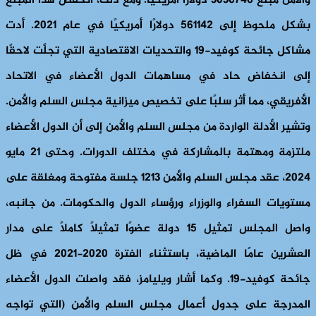
والأمن مبلغ 3036746 دولارًا أمريكيًا. ومع ذلك، انخفض هذا المبلغ
بشكل ملحوظ إلى 561142 دولارًا أمريكيًا في عام 2021. أدت
مشاكل جائحة كوفيد-19 والتحديات الاقتصادية التي تجلَّت لاحقًا
إلى انخفاض حاد في مساهمات الدول الأعضاء في الاتحاد
الأفريقي، مما أثر سلبًا على تخصيص ميزانية مجلس السلم والأمن.
وتشير الأدلة الواردة من مجلس السلم والأمن إلى أن الدول الأعضاء
ملتزمة ومهتمة بالمشاركة في مختلف الدورات. وحتى 21 مايو
2024، عقد مجلس السلم والأمن 1213 جلسة مفتوحة ومغلقة على
مستويات السفراء والوزراء ورؤساء الدول والحكومات. من جانبه،
واصل المجلس تمثيل 15 دولة عضوًا تمثيلًا كاملاً على مدار
العشرين عامًا الماضية، باستثناء الفترة 2020-2021 في ظل
جائحة كوفيد-19. وكما أشار ويليامز، فقد واصلت الدول الأعضاء
المدرجة على جدول أعمال مجلس السلم والأمن (التي تواجه