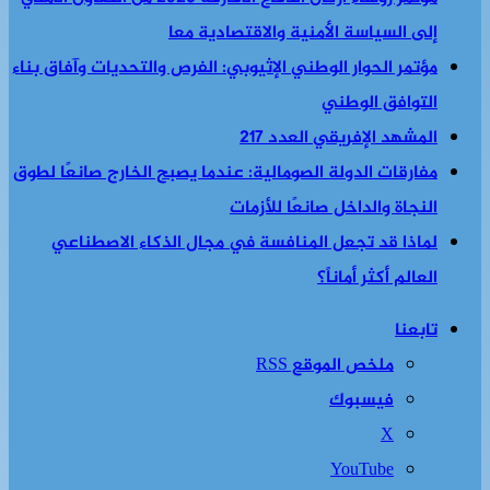
إلى السياسة الأمنية والاقتصادية معا
مؤتمر الحوار الوطني الإثيوبي: الفرص والتحديات وآفاق بناء
التوافق الوطني
المشهد الإفريقي العدد 217
مفارقات الدولة الصومالية: عندما يصبح الخارج صانعًا لطوق
النجاة والداخل صانعًا للأزمات
لماذا قد تجعل المنافسة في مجال الذكاء الاصطناعي
العالم أكثر أماناً؟
تابعنا
ملخص الموقع RSS
فيسبوك
‫X
‫YouTube