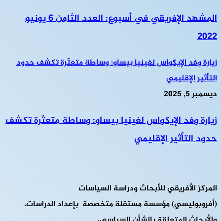
المشهد الإفريقي في أسبوع: العدد الثامن 6 يونيو
2022
زيارة وفد الإيكواس لغينيا بيساو: وساطة متعثّرة تكشف حدود
التأثير الإقليمي
ديسمبر 5, 2025
زيارة وفد الإيكواس لغينيا بيساو: وساطة متعثّرة تكشف
حدود التأثير الإقليمي
المركز الأفريقي للأبحاث ودراسة السياسات
(أفروبوليسي) مؤسسة مستقلة متخصصة بإعداد الدراسات،
والأبحاث المتعلقة بالشأن السياسي،