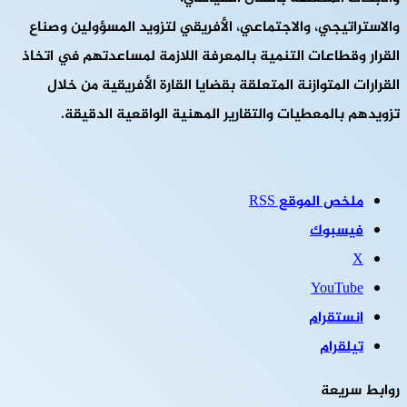
والاستراتيجي، والاجتماعي، الأفريقي لتزويد المسؤولين وصناع
القرار وقطاعات التنمية بالمعرفة اللازمة لمساعدتهم في اتخاذ
القرارات المتوازنة المتعلقة بقضايا القارة الأفريقية من خلال
تزويدهم بالمعطيات والتقارير المهنية الواقعية الدقيقة.
ملخص الموقع RSS
فيسبوك
‫X
‫YouTube
انستقرام
تيلقرام
روابط سريعة