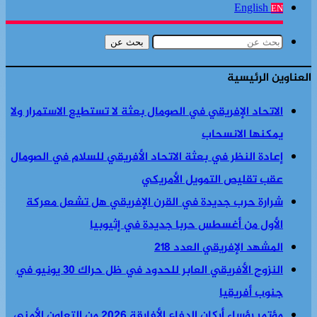
English
EN
بحث عن
العناوين الرئيسية
الاتحاد الإفريقي في الصومال بعثة لا تستطيع الاستمرار ولا
يمكنها الانسحاب
إعادة النظر في بعثة الاتحاد الأفريقي للسلام في الصومال
عقب تقليص التمويل الأمريكي
شرارة حرب جديدة في القرن الإفريقي هل تشعل معركة
الأول من أغسطس حربا جديدة في إثيوبيا
المشهد الإفريقي العدد 218
النزوح الأفريقي العابر للحدود في ظل حراك 30 يونيو في
جنوب أفريقيا
مؤتمر رؤساء أركان الدفاع الأفارقة 2026 من التعاون الأمني