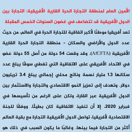
الأمين العام لمنطقة التجارة الحرة القارية الأفريقية: التجارة بين
الدول الأفريقية قد تتضاعف في غضون السنوات الخمس المقبلة
تعد أفريقيا موطنًا لأكبر اتفاقية للتجارة الحرة في العالم، من حيث
عدد الدول والأراضي والسكان – منطقة التجارة الحرة القارية
الأفريقية (AfCFTA). وقد وقعت 54 دولة من أصل 55 دولة عضو
في الاتحاد الأفريقي على الاتفاقية التي تغطي سوقًا يبلغ عدد
سكانها 1.3 مليار نسمة وناتج محلي إجمالي يبلغ 3.4 تريليون
دولار. وتهدف إلى تعزيز النمو الاقتصادي والتجارة والاستثمار بين
الدول الأفريقية عبر القارة، ولكن على الرغم من تأسيسها في
فبراير 2020، إلا أن تنفيذ الاتفاقية كان بطيئًا. ووفقًا للجنة
الاقتصادية لأفريقيا، تواصل الدول الأفريقية التجارة مع بقية العالم
أكثر من التجارة فيما بينها. وغالبًا ما يكون السبب في ذلك هو