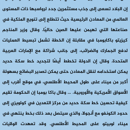
إن البلاد تسعى إلى جذب مستثمرين جدد لرواسبها ذات المستوى
العالمي من المعادن الرئيسية حيث تتطلع إلى تنويع الملكية في
صناعتها التي تهيمن عليها الصين حاليًا. وقال وزير المناجم
كيزيتو باكابومبا في مقابلة إن الخطة تشمل تبسيط العمليات
لدفع الجمارك والضرائب، إلى جانب شراكة مع الإمارات العربية
المتحدة. وقال إن الدولة تخطط أيضًا لتجديد خط سكة حديد
يمكن استخدامه لنقل المعادن حتى يمكن تصدير البضائع بسهولة
أكبر من ميناء على طول المحيط الأطلسي، في موقع أقرب إلى
الأسواق الأمريكية والأوروبية. … وقال باكا بومبا إن الحكومة تقيم
كيفية تحسين خط سكة حديد من مركز التعدين في كولويزي إلى
حدود الكونغو مع أنجولا، والذي سيتصل بعد ذلك بخط ينتهي في
ميناء لوبيتو على المحيط الأطلسي. وقد تعهدت الولايات