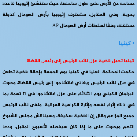
مساحة من الأرض على طول ساحلها، حيث ستنشئ إثيوبيا قاعدة
بحرية. وفي المقابل، ستعترف إثيوبيا بأرض الصومال كدولة
مستقلة، وفقًا لسلطات أرض الصومال AP
• كينيا
كينيا تحيل قضية عزل نائب الرئيس إلى رئيس القضاة
حكمت المحكمة العليا في كينيا يوم الجمعة بإحالة قضية تطعن
في عزل نائب الرئيس ريغاتي غاتشاجوا إلى رئيس القضاة. وصوت
البرلمان الكيني يوم الثلاثاء على عزل غاتشاجوا في 11 تهمة بما
في ذلك إثراء نفسه وإثارة الكراهية العرقية. ونفى نائب الرئيس
جميع المزاعم وقال إن القضية سخيفة. وسيناقش مجلس الشيوخ
التهم ويصوت على ما إذا كان سيفصله الأسبوع المقبل. ودعا