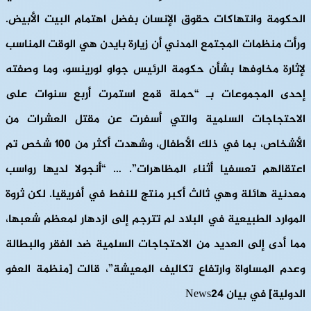
الحكومة وانتهاكات حقوق الإنسان بفضل اهتمام البيت الأبيض.
ورأت منظمات المجتمع المدني أن زيارة بايدن هي الوقت المناسب
لإثارة مخاوفها بشأن حكومة الرئيس جواو لورينسو، وما وصفته
إحدى المجموعات بـ “حملة قمع استمرت أربع سنوات على
الاحتجاجات السلمية والتي أسفرت عن مقتل العشرات من
الأشخاص، بما في ذلك الأطفال، وشهدت أكثر من 100 شخص تم
اعتقالهم تعسفيا أثناء المظاهرات”. … “أنجولا لديها رواسب
معدنية هائلة وهي ثالث أكبر منتج للنفط في أفريقيا. لكن ثروة
الموارد الطبيعية في البلاد لم تترجم إلى ازدهار لمعظم شعبها،
مما أدى إلى العديد من الاحتجاجات السلمية ضد الفقر والبطالة
وعدم المساواة وارتفاع تكاليف المعيشة”، قالت [منظمة العفو
الدولية] في بيان News24