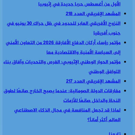
الأول من أغسطس حربا جديدة في إثيوبيا
المشهد الإفريقي العدد 218
النزوح الأفريقي العابر للحدود في ظل حراك 30 يونيو في
جنوب أفريقيا
مؤتمر رؤساء أركان الدفاع الأفارقة 2026 من التعاون الأمني
إلى السياسة الأمنية والاقتصادية معا
مؤتمر الحوار الوطني الإثيوبي: الفرص والتحديات وآفاق بناء
التوافق الوطني
المشهد الإفريقي العدد 217
مفارقات الدولة الصومالية: عندما يصبح الخارج صانعًا لطوق
النجاة والداخل صانعًا للأزمات
لماذا قد تجعل المنافسة في مجال الذكاء الاصطناعي
العالم أكثر أماناً؟
تابعنا