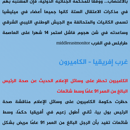
بالاغتصاب… ووفقا للمحكمة الجنائية الدولية، فإن المشتبه بهم
في مذكرات الاعتقال الستة كانوا جميعا أعضاء في ميليشيا
تسمى الكانيات والمتحالفة مع الجيش الوطني الليبي الشرقي
وساعدته في شن هجوم فاشل استمر 14 شهرا على العاصمة
طرابلس في الغرب middleeastmonitor
غرب إفريقيا – الكاميرون
الكاميرون تحظر على وسائل الإعلام الحديث عن صحة الرئيس
البالغ من العمر 91 عامًا وسط شائعات
حظرت حكومة الكاميرون على وسائل الإعلام مناقشة صحة
الرئيس بول بيا، ثاني أطول زعيم في أفريقيا حكمًا، وسط
شائعات تفيد بأن الرجل البالغ من العمر 91 عامًا مريض بشكل