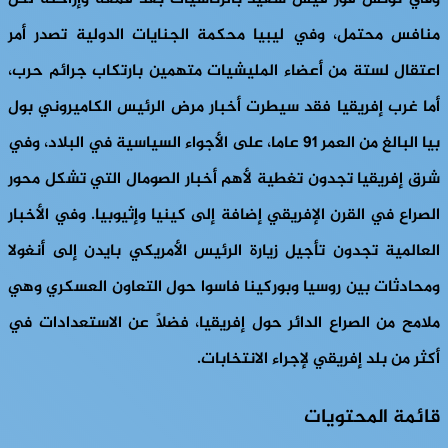
منافس محتمل، وفي ليبيا محكمة الجنايات الدولية تصدر أمر
اعتقال لستة من أعضاء المليشيات متهمين بارتكاب جرائم حرب،
أما غرب إفريقيا فقد سيطرت أخبار مرض الرئيس الكاميروني بول
بيا البالغ من العمر 91 عاما، على الأجواء السياسية في البلاد، وفي
شرق إفريقيا تجدون تغطية لأهم أخبار الصومال التي تشكل محور
الصراع في القرن الإفريقي إضافة إلى كينيا وإثيوبيا. وفي الأخبار
العالمية تجدون تأجيل زيارة الرئيس الأمريكي بايدن إلى أنغولا
ومحادثات بين روسيا وبوركينا فاسوا حول التعاون العسكري وهي
ملامح من الصراع الدائر حول إفريقيا، فضلاً عن الاستعدادات في
أكثر من بلد إفريقي لإجراء الانتخابات.
قائمة المحتويات