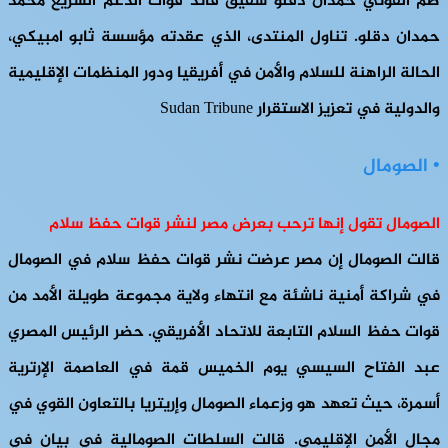
ضم القوني حمدان دقلو شقيق قائد قوات الدعم السريع محمد
حمدان دقلو. تناول المنتدى، الذي عقدته مؤسسة ثابو امبيكي،
الحالة الراهنة للسلام والأمن في أفريقيا ودور المنظمات الإقليمية
والدولية في تعزيز الاستقرار Sudan Tribune
• الصومال
الصومال تقول إنها ترحب بعرض مصر لنشر قوات حفظ سلام
قالت الصومال إن مصر عرضت نشر قوات حفظ سلام في الصومال
في شراكة أمنية ناشئة مع انتهاء ولاية مجموعة طويلة الأمد من
قوات حفظ السلام التابعة للاتحاد الأفريقي. حضر الرئيس المصري
عبد الفتاح السيسي يوم الخميس قمة في العاصمة الإرترية
أسمرة، حيث تعهد هو وزعماء الصومال وإريتريا بالتعاون القوي في
مجال الأمن الإقليمي. قالت السلطات الصومالية في بيان في