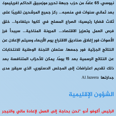
نيوسي، 65 عامًا، من حزب جبهة تحرير موزمبيق الحاكم (فريليمو)،
بعد ثماني سنوات في منصبه… ركز جميع المرشحين تقريبًا على
ثلاث قضايا رئيسية: الصراع المسلح في كابوا ديلغادوا… خلق
فرص العمل وتعزيز الاقتصاد… المرونة المناخية… سيبدأ فرز
الأصوات فور إغلاق صناديق الاقتراع يوم الأربعاء وسيتم الإعلان عن
النتائج الجزئية فور جمعها. ستعلن اللجنة الوطنية للانتخابات
عن النتائج الرسمية بعد 15 يومًا. يمكن للأحزاب المتنافسة بعد
ذلك تقديم اعتراضات إلى المجلس الدستوري، الذي سيقرر مدى
جدارتها Al Jazeera
الشؤون الإقليمية
الرئيس أكوفو أدو “نحن بحاجة إلى العمل لإعادة مالي والنيجر