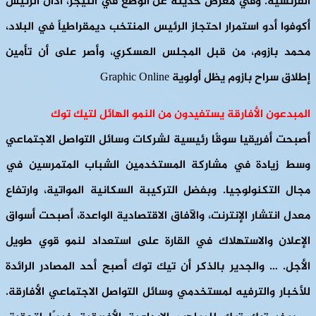
الفرنسية. وفي معرض حديثه عن الوضع في النيجر، أدان الرئيس
أكوفوا أدو استمرار احتجاز الرئيس المنتخب ديمقراطياً في البلاد،
محمد بازوم، من قبل المجلس العسكري، وأصر على أن تأمين
إطلاق سراح بازوم يظل أولوية Graphic Online
المبدعون الأفارقة يستفيدون من النمو الهائل لتيك توك
أصبحت أفريقيا سوقًا رئيسية لشركات وسائل التواصل الاجتماعي
وسط زيادة في مشاركة المستخدمين الشباب المتمرسين في
مجال التكنولوجيا. وبفضل التركيبة السكانية المواتية، وارتفاع
معدل انتشار الإنترنت، والآفاق الاقتصادية الواعدة، أصبحت أسواق
الإعلان والاستهلاك في القارة على استعداد لنمو قوي طويل
الأجل. … والجدير بالذكر أن تيك توك أصبح أحد المصادر الرائدة
للأخبار والترفيه لمستخدمي وسائل التواصل الاجتماعي الأفارقة.