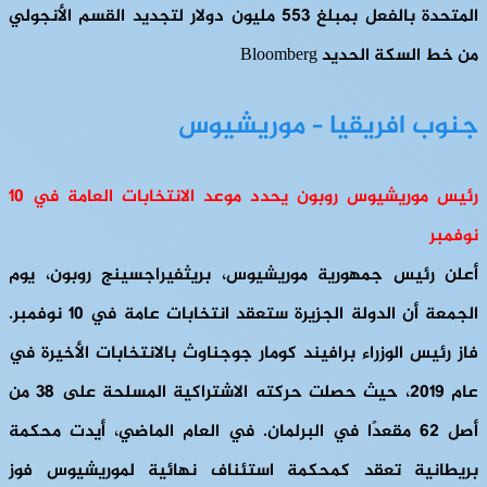
المتحدة بالفعل بمبلغ 553 مليون دولار لتجديد القسم الأنجولي
من خط السكة الحديد Bloomberg
جنوب افريقيا – موريشيوس
رئيس موريشيوس روبون يحدد موعد الانتخابات العامة في 10
نوفمبر
أعلن رئيس جمهورية موريشيوس، بريثفيراجسينج روبون، يوم
الجمعة أن الدولة الجزيرة ستعقد انتخابات عامة في 10 نوفمبر.
فاز رئيس الوزراء برافيند كومار جوجناوث بالانتخابات الأخيرة في
عام 2019، حيث حصلت حركته الاشتراكية المسلحة على 38 من
أصل 62 مقعدًا في البرلمان. في العام الماضي، أيدت محكمة
بريطانية تعقد كمحكمة استئناف نهائية لموريشيوس فوز