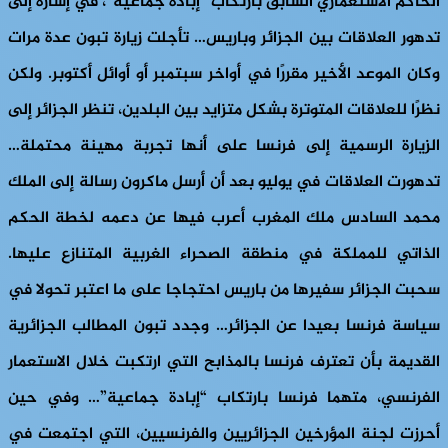
الحاكم الاستعماري السابق بارتكاب “إبادة جماعية”، في إشارة إلى
تدهور العلاقات بين الجزائر وباريس… تأجلت زيارة تبون عدة مرات
وكان الموعد الأخير مقررًا في أواخر سبتمبر أو أوائل أكتوبر. ولكن
نظرًا للعلاقات المتوترة بشكل متزايد بين البلدين، تنظر الجزائر إلى
الزيارة الرسمية إلى فرنسا على أنها تجربة مهينة محتملة…
تدهورت العلاقات في يوليو بعد أن أرسل ماكرون رسالة إلى الملك
محمد السادس ملك المغرب أعرب فيها عن دعمه لخطة الحكم
الذاتي للمملكة في منطقة الصحراء الغربية المتنازع عليها.
سحبت الجزائر سفيرها من باريس احتجاجا على ما اعتبر تحولا في
سياسة فرنسا بعيدا عن الجزائر… وجدد تبون المطالب الجزائرية
القديمة بأن تعترف فرنسا بالمذابح التي ارتكبت خلال الاستعمار
الفرنسي، متهما فرنسا بارتكاب “إبادة جماعية”… وفي حين
أحرزت لجنة المؤرخين الجزائريين والفرنسيين، التي اجتمعت في