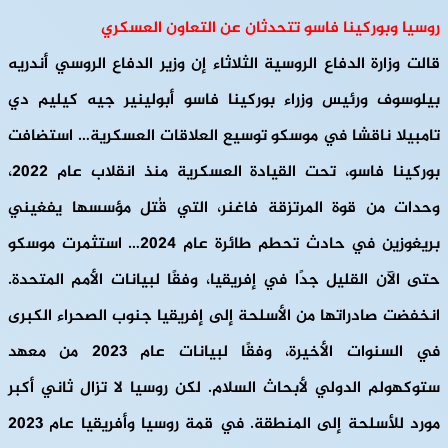
روسيا وبوركينا فاسو تتحدثان عن التعاون العسكري
قالت وزارة الدفاع الروسية الثلاثاء إن وزير الدفاع الروسي أندريه
بيلوسوف ورئيس وزراء بوركينا فاسو أبولينير جيه كيليم دي
تامبيلا ناقشا في موسكو توسيع العلاقات العسكرية… استضافت
بوركينا فاسو، تحت القيادة العسكرية منذ انقلاب عام 2022،
وحدات من قوة المرتزقة فاغنر، التي قُتل مؤسسها يفغيني
بريغوزين في حادث تحطم طائرة عام 2024… استثمرت موسكو
حتى الآن القليل جدًا في إفريقيا، وفقًا لبيانات الأمم المتحدة.
انخفضت صادراتها من الأسلحة إلى إفريقيا جنوب الصحراء الكبرى
في السنوات الأخيرة، وفقًا لبيانات عام 2023 من معهد
ستوكهولم الدولي لأبحاث السلام. لكن روسيا لا تزال ثاني أكبر
مورد للأسلحة إلى المنطقة. في قمة روسيا وأفريقيا عام 2023