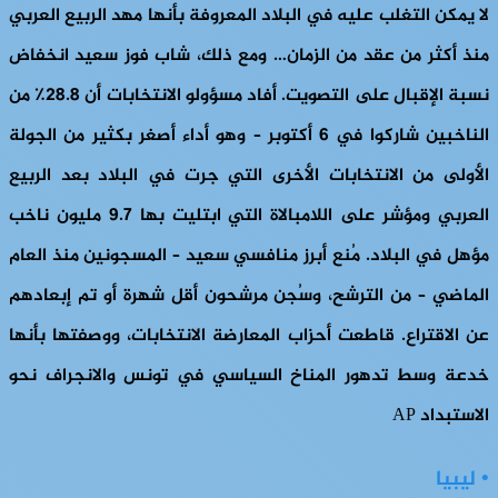
لا يمكن التغلب عليه في البلاد المعروفة بأنها مهد الربيع العربي
منذ أكثر من عقد من الزمان… ومع ذلك، شاب فوز سعيد انخفاض
نسبة الإقبال على التصويت. أفاد مسؤولو الانتخابات أن 28.8٪ من
الناخبين شاركوا في 6 أكتوبر – وهو أداء أصغر بكثير من الجولة
الأولى من الانتخابات الأخرى التي جرت في البلاد بعد الربيع
العربي ومؤشر على اللامبالاة التي ابتليت بها 9.7 مليون ناخب
مؤهل في البلاد. مُنع أبرز منافسي سعيد – المسجونين منذ العام
الماضي – من الترشح، وسُجن مرشحون أقل شهرة أو تم إبعادهم
عن الاقتراع. قاطعت أحزاب المعارضة الانتخابات، ووصفتها بأنها
خدعة وسط تدهور المناخ السياسي في تونس والانجراف نحو
الاستبداد AP
• ليبيا