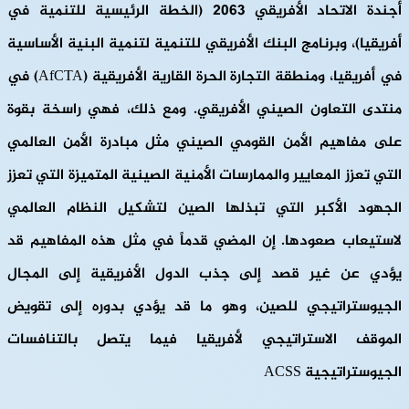
أجندة الاتحاد الأفريقي 2063 (الخطة الرئيسية للتنمية في
أفريقيا)، وبرنامج البنك الأفريقي للتنمية لتنمية البنية الأساسية
في أفريقيا، ومنطقة التجارة الحرة القارية الأفريقية (AfCTA) في
منتدى التعاون الصيني الأفريقي. ومع ذلك، فهي راسخة بقوة
على مفاهيم الأمن القومي الصيني مثل مبادرة الأمن العالمي
التي تعزز المعايير والممارسات الأمنية الصينية المتميزة التي تعزز
الجهود الأكبر التي تبذلها الصين لتشكيل النظام العالمي
لاستيعاب صعودها. إن المضي قدماً في مثل هذه المفاهيم قد
يؤدي عن غير قصد إلى جذب الدول الأفريقية إلى المجال
الجيوستراتيجي للصين، وهو ما قد يؤدي بدوره إلى تقويض
الموقف الاستراتيجي لأفريقيا فيما يتصل بالتنافسات
الجيوستراتيجية ACSS