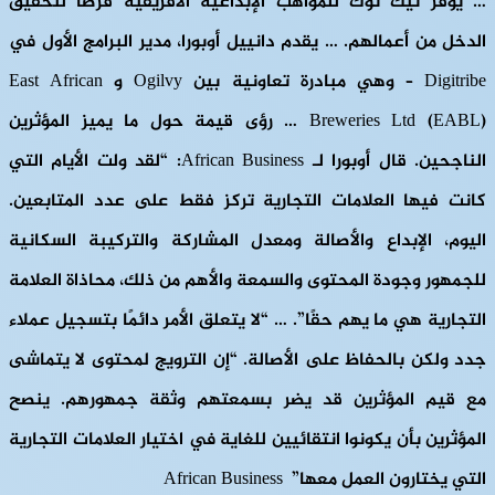
… يوفر تيك توك للمواهب الإبداعية الأفريقية فرصًا لتحقيق
الدخل من أعمالهم. … يقدم دانييل أوبورا، مدير البرامج الأول في
Digitribe – وهي مبادرة تعاونية بين Ogilvy و East African
Breweries Ltd (EABL) … رؤى قيمة حول ما يميز المؤثرين
الناجحين. قال أوبورا لـ African Business: “لقد ولت الأيام التي
كانت فيها العلامات التجارية تركز فقط على عدد المتابعين.
اليوم، الإبداع والأصالة ومعدل المشاركة والتركيبة السكانية
للجمهور وجودة المحتوى والسمعة والأهم من ذلك، محاذاة العلامة
التجارية هي ما يهم حقًا”. … “لا يتعلق الأمر دائمًا بتسجيل عملاء
جدد ولكن بالحفاظ على الأصالة. “إن الترويج لمحتوى لا يتماشى
مع قيم المؤثرين قد يضر بسمعتهم وثقة جمهورهم. ينصح
المؤثرين بأن يكونوا انتقائيين للغاية في اختيار العلامات التجارية
التي يختارون العمل معها” African Business