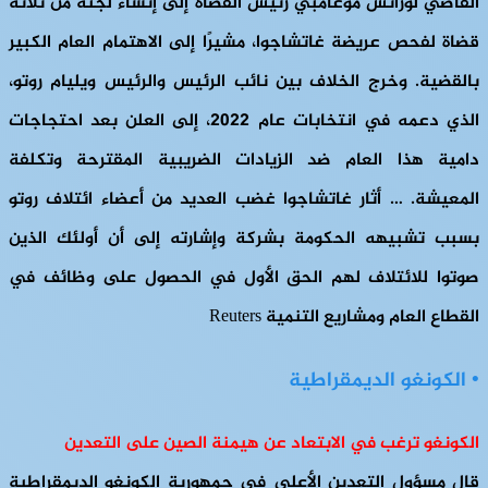
القاضي لورانس موغامبي رئيس القضاة إلى إنشاء لجنة من ثلاثة
قضاة لفحص عريضة غاتشاجوا، مشيرًا إلى الاهتمام العام الكبير
بالقضية. وخرج الخلاف بين نائب الرئيس والرئيس ويليام روتو،
الذي دعمه في انتخابات عام 2022، إلى العلن بعد احتجاجات
دامية هذا العام ضد الزيادات الضريبية المقترحة وتكلفة
المعيشة. … أثار غاتشاجوا غضب العديد من أعضاء ائتلاف روتو
بسبب تشبيهه الحكومة بشركة وإشارته إلى أن أولئك الذين
صوتوا للائتلاف لهم الحق الأول في الحصول على وظائف في
القطاع العام ومشاريع التنمية Reuters
• الكونغو الديمقراطية
الكونغو ترغب في الابتعاد عن هيمنة الصين على التعدين
قال مسؤول التعدين الأعلى في جمهورية الكونغو الديمقراطية