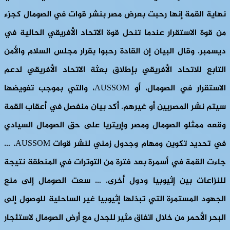
نهاية القمة إنها رحبت بعرض مصر بنشر قوات في الصومال كجزء
من قوة الاستقرار عندما تنحل قوة الاتحاد الأفريقي الحالية في
ديسمبر. وقال البيان إن القادة رحبوا بقرار مجلس السلام والأمن
التابع للاتحاد الأفريقي بإطلاق بعثة الاتحاد الأفريقي لدعم
الاستقرار في الصومال، أو AUSSOM، والتي بموجب تفويضها
سيتم نشر المصريين أو غيرهم. أكد بيان منفصل في أعقاب القمة
وقعه ممثلو الصومال ومصر وإريتريا على حق الصومال السيادي
في تحديد تكوين ومهام وجدول زمني لنشر قوات AUSSOM. …
جاءت القمة في أسمرة بعد فترة من التوترات في المنطقة نتيجة
للنزاعات بين إثيوبيا ودول أخرى. … سعت الصومال إلى منع
الجهود المستمرة التي تبذلها إثيوبيا غير الساحلية للوصول إلى
البحر الأحمر من خلال اتفاق مثير للجدل مع أرض الصومال لاستئجار