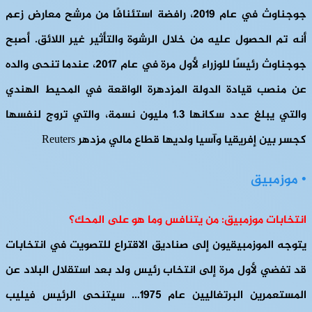
جوجناوث في عام 2019، رافضة استئنافًا من مرشح معارض زعم
أنه تم الحصول عليه من خلال الرشوة والتأثير غير اللائق. أصبح
جوجناوث رئيسًا للوزراء لأول مرة في عام 2017، عندما تنحى والده
عن منصب قيادة الدولة المزدهرة الواقعة في المحيط الهندي
والتي يبلغ عدد سكانها 1.3 مليون نسمة، والتي تروج لنفسها
كجسر بين إفريقيا وآسيا ولديها قطاع مالي مزدهر Reuters
• موزمبيق
انتخابات موزمبيق: من يتنافس وما هو على المحك؟
يتوجه الموزمبيقيون إلى صناديق الاقتراع للتصويت في انتخابات
قد تفضي لأول مرة إلى انتخاب رئيس ولد بعد استقلال البلاد عن
المستعمرين البرتغاليين عام 1975… سيتنحى الرئيس فيليب