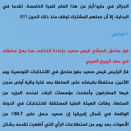
الجزائر في مايو/أيار من هذا العام للمرة الخامسة، تقدما في
البداية، إلا أن عملهم المشترك توقف منذ ذلك الحين RFI
• تونس
فوز ساحق للمرشح قيس سعيد بإعادة انتخابه، مما يعزز سلطته
في مهد الربيع العربي
فاز الرئيس قيس سعيد بفوز ساحق في الانتخابات التونسية يوم
الاثنين، محتفظًا بقبضته على السلطة بعد فترة ولاية أولى سُجن
فيها المعارضون وأُصلحت مؤسسات البلاد لمنحه المزيد من
السلطة. وقالت الهيئة العليا المستقلة للانتخابات في الدولة
الواقعة في شمال إفريقيا إن سعيد حصل على 90.7٪ من
الأصوات، بعد يوم من استطلاعات الرأي التي أظهرت تقدمه بشكل