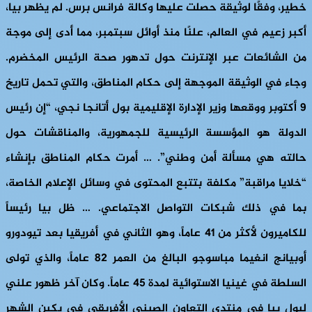
خطير، وفقًا لوثيقة حصلت عليها وكالة فرانس برس. لم يظهر بيا،
أكبر زعيم في العالم، علنًا منذ أوائل سبتمبر، مما أدى إلى موجة
من الشائعات عبر الإنترنت حول تدهور صحة الرئيس المخضرم.
وجاء في الوثيقة الموجهة إلى حكام المناطق، والتي تحمل تاريخ
9 أكتوبر ووقعها وزير الإدارة الإقليمية بول أتانجا نجي، “إن رئيس
الدولة هو المؤسسة الرئيسية للجمهورية، والمناقشات حول
حالته هي مسألة أمن وطني”. … أمرت حكام المناطق بإنشاء
“خلايا مراقبة” مكلفة بتتبع المحتوى في وسائل الإعلام الخاصة،
بما في ذلك شبكات التواصل الاجتماعي. … ظل بيا رئيساً
للكاميرون لأكثر من 41 عاماً، وهو الثاني في أفريقيا بعد تيودورو
أوبيانج انغيما مباسوجو البالغ من العمر 82 عاماً، والذي تولى
السلطة في غينيا الاستوائية لمدة 45 عاماً. وكان آخر ظهور علني
لبول بيا في منتدى التعاون الصيني الأفريقي في بكين الشهر