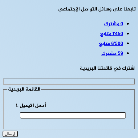
تابعنا على وسائل التواصل الإجتماعي
0
مشترك
1٬450
متابع
6٬500
متابع
59
مشترك
اشترك في قائمتنا البريدية
القائمة البريدية
أدخل الايميل