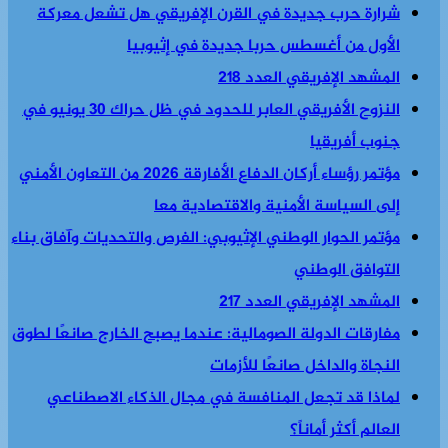
شرارة حرب جديدة في القرن الإفريقي هل تشعل معركة
الأول من أغسطس حربا جديدة في إثيوبيا
المشهد الإفريقي العدد 218
النزوح الأفريقي العابر للحدود في ظل حراك 30 يونيو في
جنوب أفريقيا
مؤتمر رؤساء أركان الدفاع الأفارقة 2026 من التعاون الأمني
إلى السياسة الأمنية والاقتصادية معا
مؤتمر الحوار الوطني الإثيوبي: الفرص والتحديات وآفاق بناء
التوافق الوطني
المشهد الإفريقي العدد 217
مفارقات الدولة الصومالية: عندما يصبح الخارج صانعًا لطوق
النجاة والداخل صانعًا للأزمات
لماذا قد تجعل المنافسة في مجال الذكاء الاصطناعي
العالم أكثر أماناً؟