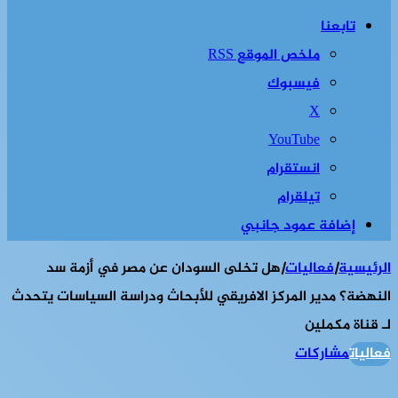
تابعنا
ملخص الموقع RSS
فيسبوك
‫X
‫YouTube
انستقرام
تيلقرام
إضافة عمود جانبي
الرئيسية
|
فعاليات
|
هل تخلى السودان عن مصر في أزمة سد
النهضة؟ مدير المركز الافريقي للأبحاث ودراسة السياسات يتحدث
لـ قناة مكملين
فعاليات
مشاركات