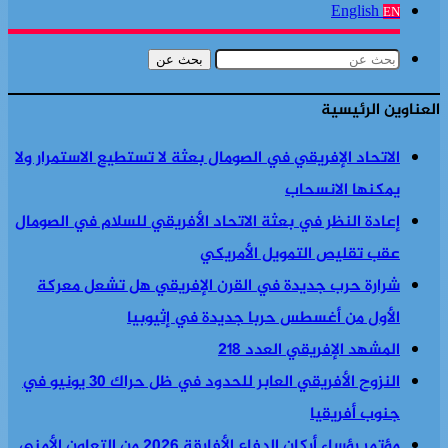
English
EN
بحث عن
العناوين الرئيسية
الاتحاد الإفريقي في الصومال بعثة لا تستطيع الاستمرار ولا
يمكنها الانسحاب
إعادة النظر في بعثة الاتحاد الأفريقي للسلام في الصومال
عقب تقليص التمويل الأمريكي
شرارة حرب جديدة في القرن الإفريقي هل تشعل معركة
الأول من أغسطس حربا جديدة في إثيوبيا
المشهد الإفريقي العدد 218
النزوح الأفريقي العابر للحدود في ظل حراك 30 يونيو في
جنوب أفريقيا
مؤتمر رؤساء أركان الدفاع الأفارقة 2026 من التعاون الأمني