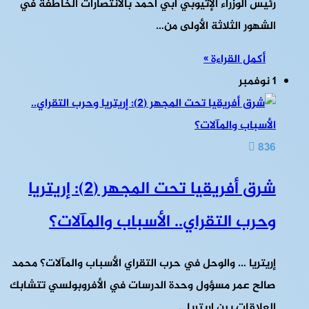
رئيس الوزراء الإثيوبي أبي أحمد بالانتصارات الخاطفة في
الشهور الثلاثة الأولى من…
أكمل القراءة »
1 نوفمبر
836
شرق أفريقيا تحت المجهر (2): إريتريا
وحرب التقراي.. الأسباب والمآلات؟
إريتريا … والوحل في حرب التقراي الأسباب والمآلات؟ محمد
صالح عمر مسؤول وحدة الدرسات في الأفروبولسي تتشابك
العلاقات بين إريتريا…