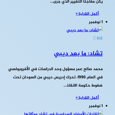
يكن مفاجئا التغيير الذي جرى…
أكمل القراءة »
1 نوفمبر
612
تشاد: ما بعد ديبي
محمد صالح عمر مسؤول وحد الدراسات في الأفروبولسي
في العام 1990، تحرك إدريس ديبي من السودان تحت
ضغوط حكومة الانقاذ…
أكمل القراءة »
1 نوفمبر