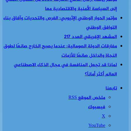
إلى السياسة الأمنية والاقتصادية معا
مؤتمر الحوار الوطني الإثيوبي: الفرص والتحديات وآفاق بناء
التوافق الوطني
المشهد الإفريقي العدد 217
مفارقات الدولة الصومالية: عندما يصبح الخارج صانعًا لطوق
النجاة والداخل صانعًا للأزمات
لماذا قد تجعل المنافسة في مجال الذكاء الاصطناعي
العالم أكثر أماناً؟
تابعنا
ملخص الموقع RSS
فيسبوك
‫X
‫YouTube