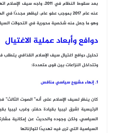
بعد سقوط النظام في 2011، واجه 
عنه عام 2017 بموجب عفو عام، ليظهر مجددًا في المشهد السياسي محاولًا العودة عبر
وهو ما جعل منه شخصية محورية في التحولات السياسي
دوافع وأبعاد عملية الاغتيال
تحليل دوافع اغتيال سيف الإسلام القذافي يتطلب ف
وتتداخل النزاعات بين قوى متعددة:
1. إنهاء مشروع سياسي منافس
كان ينظر لسيف الإسلام على أنه” الصوت الثالث” في 
الرئيسية (شرق ليبيا بقيادة حفتر، وغرب ليبيا بقي
السياسي، ولكن وجوده والحديث عن إمكانية مشاركته
السياسية التي ترى فيه تهديدًا لتوازناتها