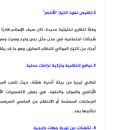
2.تقليص نفوذ التيار “الأخضر
”
وفقًا لتقارير تحليلية عديدة، كان سيف الإسلام قاد
شبكات اجتماعية في مدن مثل بنى وليد وسرت وصولًا إ
أجزاء من التيار المُوالي للنظام السابق، وهو ما قد 
3.دوافع انتقامية وتزكية نزاعات محلية
تعاني ليبيا من بيئة أمنية هشّة، حيث تلعب المي
الأراضي والموارد والنفوذ. في بعض التفسيرات ال
الجماعات المسلحة أو الانتقام من الماضي السياسي 
نتائجها بعد.
4. تكهنات عن تورط جهات خارجية