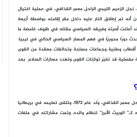
مر القذافي، نجل الزعيم الليبي الراحل معمر القذافي، في عملية اغتيال
 أنه تم إطلاق النار عليه داخل مقر إقامته بواسطة أربعة
قد أعلنت أسرته وفريقه السياسي مقتله في ظروف غامضة ما
دث دورًا محوريًا في فهم المسار السياسي الحالي في ليبيا،
2011 توترات طويلة بين أقطاب وطنية وجماعات مسلحة وتحالفات معقدة من القوى
ة مفصلية قد تغيّر توازنات القوى وتهدد مسارات السلام بعد
سيف الإسلام هو الابن الأكثر بروزًا للزعيم الليبي الراحل معمر القذافي، وُلد عام 1972، وتلقى تعليمه في بريطانيا
لليبية في 2011، كان يُنظر إليه كـ” الوريث الأبرز” لنظام والده، وتمت مشاركته في ملفات