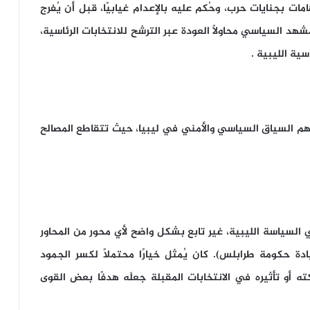
سيف الإسلام اتهامات بجنايات حرب، وحُكم عليه بالإعدام غيابيًا، قبل أن يُفرج
الترشح للانتخابات الرئاسية
،
ة الليبية .
هم السياق السياسي والأمني في ليبيا، حيث تتقاطع المصالح
السياسة الليبية، غير تابع بشكل واضح لأي محور من المحاور
ادة حكومة طرابلس). كان يُمثل خيارًا محتملاً لكسر الجمود
 أو تأثيره في الانتخابات المقبلة جعلَه هدفًا بعض القوى