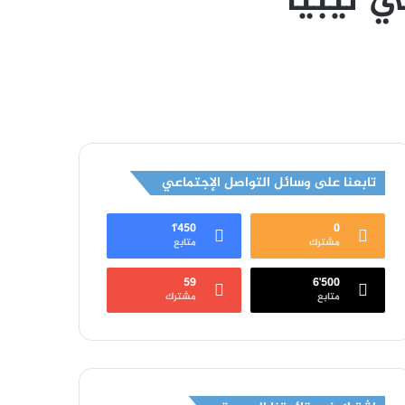
ي ليبيا
تابعنا على وسائل التواصل الإجتماعي
1٬450
0
مشترك
متابع
59
6٬500
متابع
مشترك