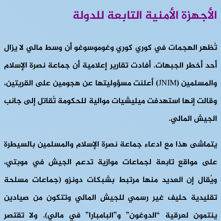
الأجهزة الأمنية التابعة للدولة
تُظهر الهجمات في كوري كوري وغوموسوغو أن وسط مالي لا يزال
أحد أخطر الجبهات. أفادت تقارير إعلامية أن جماعة نصرة الإسلام
والمسلمين (JNIM) أعلنت مسؤوليتها عن هجومين على القريتين،
وقالت إنها استهدفت ميليشيات موالية للحكومة تُقاتل إلى جانب
الجيش المالي.
يتماشى هذا مع ادعاء جماعة نصرة الإسلام والمسلمين بالسيطرة
على مواقع تابعة لجماعات موازية تدعم الجيش في موبتي،
ويُقال إن العديد منها مرتبط بشبكات دونزو (جماعات مسلحة
تقليدية حليف غير رسمي للجيش المالي وتتكون من صيادين
ينتمون لعرقية “الدوغون” و”البامبارا” في مالي). ولا تقتصر