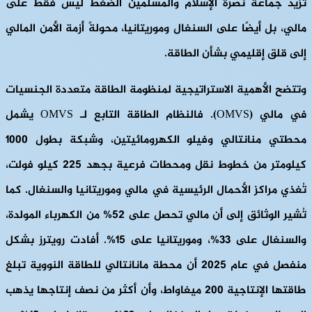
تزيد جماعة نصرة الإسلام والمسلمين الضغط ليس فقط على
مالي، بل أيضًا على السنغال وموريتانيا، محولةً أزمة الأمن المالي
إلى قلق إقليمي بشأن الطاقة.
وتتضح الأهمية الاستراتيجية لمنظومة الطاقة متعددة الجنسيات
في مالي (OMVS). فالنظام الطاقة التابع لـ OMVS يشمل
محطتي منانتالي وفيلو الكهرومائيتين، وشبكة بطول 1000
كيلومتر من خطوط نقل ومحطات فرعية بجهد 225 كيلو فولت،
تُغذي مراكز الأحمال الرئيسية في مالي وموريتانيا والسنغال. كما
تُشير الوثائق إلى أن مالي تحصل على 52% من الكهرباء المولدة،
والسنغال على 33%، وموريتانيا على 15%. أفادت رويترز بشكل
منفصل في عام 2025 أن محطة مانانتالي للطاقة النووية تبلغ
طاقتها الإنتاجية 200 ميغاواط، وأن أكثر من نصف إنتاجها يذهب