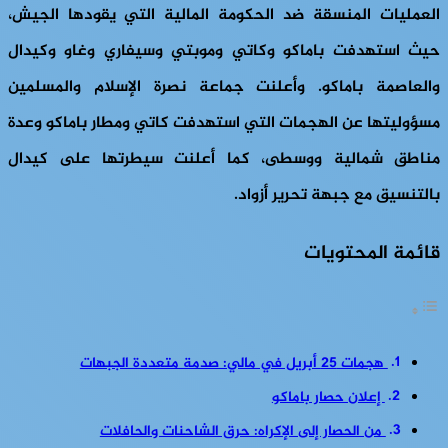
العمليات المنسقة ضد الحكومة المالية التي يقودها الجيش،
حيث استهدفت باماكو وكاتي وموبتي وسيفاري وغاو وكيدال
والعاصمة باماكو. وأعلنت جماعة نصرة الإسلام والمسلمين
مسؤوليتها عن الهجمات التي استهدفت كاتي ومطار باماكو وعدة
مناطق شمالية ووسطى، كما أعلنت سيطرتها على كيدال
بالتنسيق مع جبهة تحرير أزواد.
قائمة المحتويات
هجمات 25 أبريل في مالي: صدمة متعددة الجبهات
إعلان حصار باماكو
من الحصار إلى الإكراه: حرق الشاحنات والحافلات