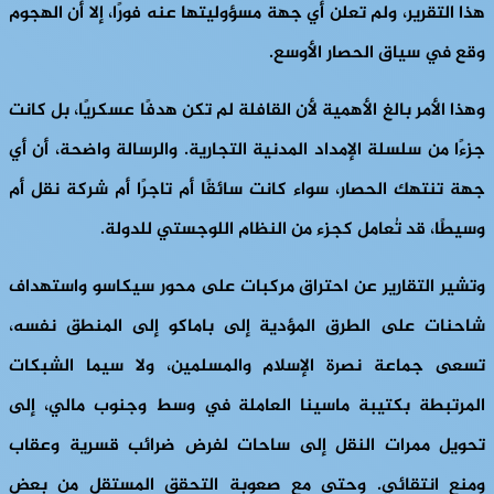
هذا التقرير، ولم تعلن أي جهة مسؤوليتها عنه فورًا، إلا أن الهجوم
وقع في سياق الحصار الأوسع.
وهذا الأمر بالغ الأهمية لأن القافلة لم تكن هدفًا عسكريًا، بل كانت
جزءًا من سلسلة الإمداد المدنية التجارية. والرسالة واضحة، أن أي
جهة تنتهك الحصار، سواء كانت سائقًا أم تاجرًا أم شركة نقل أم
وسيطًا، قد تُعامل كجزء من النظام اللوجستي للدولة.
وتشير التقارير عن احتراق مركبات على محور سيكاسو واستهداف
شاحنات على الطرق المؤدية إلى باماكو إلى المنطق نفسه،
تسعى جماعة نصرة الإسلام والمسلمين، ولا سيما الشبكات
المرتبطة بكتيبة ماسينا العاملة في وسط وجنوب مالي، إلى
تحويل ممرات النقل إلى ساحات لفرض ضرائب قسرية وعقاب
ومنع انتقائي. وحتى مع صعوبة التحقق المستقل من بعض