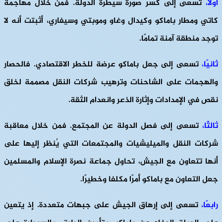
أولًا،
تسعى إلى كسر صورة سيطرة الدولة. فمن خلال مهاجمة
كاتي ومطار باماكو وكيدال وغاو وموبتي وسيفاري، أثبتت أنه لا
توجد منطقة آمنة تمامًا.
ثانيًا،
تسعى إلى جعل باماكو عرضة للخطر الاقتصادي. فالحصار
والهجمات على الشاحنات وترهيب شركات النقل مصممة لخلق
نقص في الإمدادات وإثارة الذعر وانعدام الثقة.
ثالثًا،
تسعى إلى فصل الدولة عن المجتمع. فمن خلال معاقبة
شركات النقل والميليشيات والمجتمعات التي يُنظر إليها على
أنها تتعاون مع الجيش، تحاول جماعة نصرة الإسلام والمسلمين
جعل التعاون مع باماكو أمرًا مكلفا وخطيرًا.
رابعًا،
تسعى إلى إرهاق الجيش على جبهات متعددة. إذ يتعين