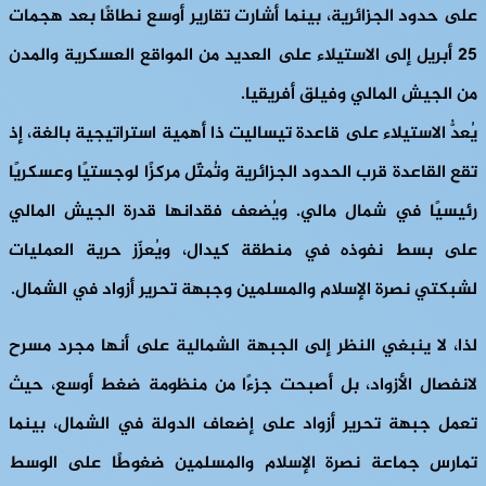
على حدود الجزائرية، بينما أشارت تقارير أوسع نطاقًا بعد هجمات
٢٥ أبريل إلى الاستيلاء على العديد من المواقع العسكرية والمدن
من الجيش المالي وفيلق أفريقيا.
يُعدُّ الاستيلاء على قاعدة تيساليت ذا أهمية استراتيجية بالغة، إذ
تقع القاعدة قرب الحدود الجزائرية وتُمثّل مركزًا لوجستيًا وعسكريًا
رئيسيًا في شمال مالي. ويُضعف فقدانها قدرة الجيش المالي
على بسط نفوذه في منطقة كيدال، ويُعزّز حرية العمليات
لشبكتي نصرة الإسلام والمسلمين وجبهة تحرير أزواد في الشمال.
لذا، لا ينبغي النظر إلى الجبهة الشمالية على أنها مجرد مسرح
لانفصال الأزواد، بل أصبحت جزءًا من منظومة ضغط أوسع، حيث
تعمل جبهة تحرير أزواد على إضعاف الدولة في الشمال، بينما
تمارس جماعة نصرة الإسلام والمسلمين ضغوطًا على الوسط