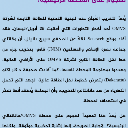
لهجوم على المحطة الرئيسية؟
يُعدّ التخريب المُبلّغ عنه للبنية التحتية للطاقة التابعة لشركة
OMVS أحد أخطر التطورات التي أعقبت 25 أبريل/نيسان. فقد
أفاد موقع Seneweb، نقلاً عن الصحفي سيرج دانيال، أن مقاتلي
جماعة نصرة الإسلام والمسلمين (JNIM) قاموا بتخريب جزء من
خط نقل الطاقة التابع لشركة OMVS على الأراضي المالية،
وهددوا بمهاجمة المحطة نفسها. كما أفادت صحيفة داكار اكتو
(Dakaractu) بتعرض خطوط نقل الطاقة عالية الجهد التي تحمل
الكهرباء من سد مانانتالي للتخريب، وأن الجماعة يُعتقد أنها تُفكّر
في استهداف المحطة.
هل يُعدّ هذا تمهيداً لهجوم على محطة OMVS/مانانتالي
الرئيسية؟ الإجابة الصريحة، إنها إشارة تحذيرية موثوقة، ولكنها