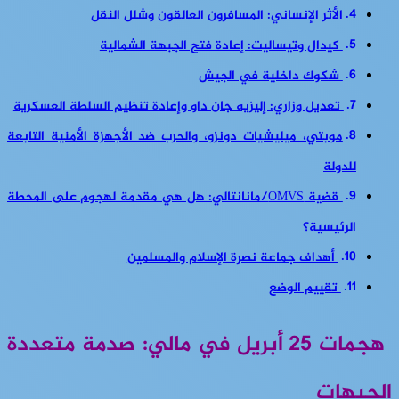
الأثر الإنساني: المسافرون العالقون وشلل النقل
كيدال وتيساليت: إعادة فتح الجبهة الشمالية
شكوك داخلية في الجيش
تعديل وزاري: إليزيه جان داو وإعادة تنظيم السلطة العسكرية
موبتي، ميليشيات دونزو، والحرب ضد الأجهزة الأمنية التابعة
للدولة
قضية OMVS/مانانتالي: هل هي مقدمة لهجوم على المحطة
الرئيسية؟
أهداف جماعة نصرة الإسلام والمسلمين
تقييم الوضع
هجمات 25 أبريل في مالي: صدمة متعددة
الجبهات