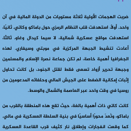
ضربت الهجمات الأولية ثلاثة مستويات من الدولة المالية في آن
واحد. أولًا، استهدفت قلب النظام الرمزي حول باماكو وكاتي. ثانيًا،
استهدفت مواقع عسكرية شمالية، لا سيما كيدال وغاو. ثالثًا،
أعادت تنشيط الجبهة المركزية في موبتي وسيفاري. لهذه
الجغرافيا أهمية خاصة، لم تكن جماعة نصرة الإسلام والمسلمين
وجبهة تحرير أزواد تسعى فقط لقتل الجنود، بل كانت تحاول
إثبات إمكانية الضغط على الجيش المالي وحلفائه المدعومين من
روسيا في وقت واحد عبر العاصمة والشمال والوسط.
كانت كاتي ذات أهمية بالغة، حيث تقع هذه المنطقة بالقرب من
باماكو، وتُعدّ محورًا أساسيًا في بنية السلطة العسكرية في مالي.
كما وقعت انفجارات وإطلاق نار كثيف قرب القاعدة العسكرية