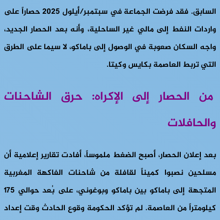
السابق. فقد فرضت الجماعة في سبتمبر/أيلول 2025 حصاراً على
واردات النفط إلى مالي غير الساحلية، وأنه بعد الحصار الجديد،
واجه السكان صعوبة في الوصول إلى باماكو، لا سيما على الطرق
التي تربط العاصمة بكايس وكيتا.
من الحصار إلى الإكراه: حرق الشاحنات
والحافلات
بعد إعلان الحصار، أصبح الضغط ملموساً، أفادت تقارير إعلامية أن
مسلحين نصبوا كميناً لقافلة من شاحنات الفاكهة المغربية
المتجهة إلى باماكو بين باماكو وبوغوني، على بُعد حوالي 175
كيلومتراً من العاصمة. لم تؤكد الحكومة وقوع الحادث وقت إعداد