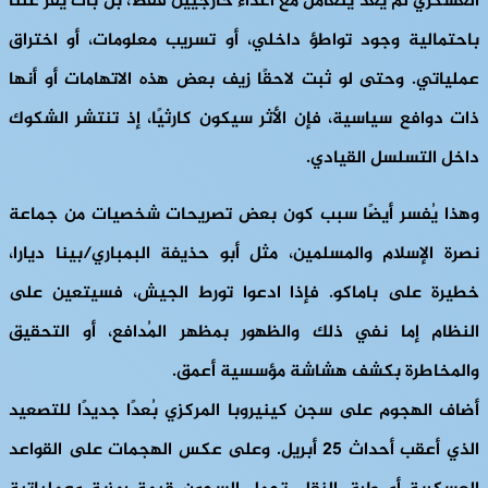
العسكري لم يعد يتعامل مع أعداء خارجيين فقط، بل بات يُقرّ علنًا
باحتمالية وجود تواطؤ داخلي، أو تسريب معلومات، أو اختراق
عملياتي. وحتى لو ثبت لاحقًا زيف بعض هذه الاتهامات أو أنها
ذات دوافع سياسية، فإن الأثر سيكون كارثيًا، إذ تنتشر الشكوك
داخل التسلسل القيادي.
وهذا يُفسر أيضًا سبب كون بعض تصريحات شخصيات من جماعة
نصرة الإسلام والمسلمين، مثل أبو حذيفة البمباري/بينا ديارا،
خطيرة على باماكو. فإذا ادعوا تورط الجيش، فسيتعين على
النظام إما نفي ذلك والظهور بمظهر المُدافع، أو التحقيق
والمخاطرة بكشف هشاشة مؤسسية أعمق.
أضاف الهجوم على سجن كينيروبا المركزي بُعدًا جديدًا للتصعيد
الذي أعقب أحداث ٢٥ أبريل. وعلى عكس الهجمات على القواعد