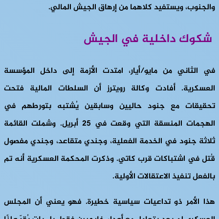
والجنوب، ويستفيد كلاهما من إرهاق الجيش المالي.
شكوك داخلية في الجيش
في الثاني من مايو/أيار، امتدت الأزمة إلى داخل المؤسسة
العسكرية. أفادت وكالة رويترز أن السلطات المالية فتحت
تحقيقات مع جنود حاليين وسابقين يُشتبه بتورطهم في
الهجمات المنسقة التي وقعت في 25 أبريل. وشملت القائمة
ثلاثة جنود في الخدمة الفعلية، وجندي متقاعد، وجندي مفصول
قُتل في اشتباكات قرب كاتي. وذكرت المحكمة العسكرية أنه تم
بالفعل تنفيذ الاعتقالات الأولية.
هذا الأمر ذو تداعيات سياسية خطيرة. فهو يعني أن المجلس