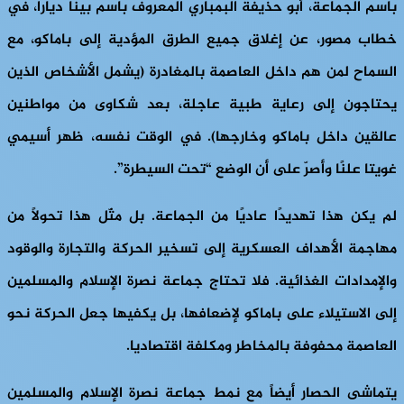
باسم الجماعة، أبو حذيفة البمباري المعروف باسم بينا ديارا، في
خطاب مصور، عن إغلاق جميع الطرق المؤدية إلى باماكو، مع
السماح لمن هم داخل العاصمة بالمغادرة (يشمل الأشخاص الذين
يحتاجون إلى رعاية طبية عاجلة، بعد شكاوى من مواطنين
عالقين داخل باماكو وخارجها). في الوقت نفسه، ظهر أسيمي
غويتا علنًا وأصرّ على أن الوضع “تحت السيطرة”.
لم يكن هذا تهديدًا عاديًا من الجماعة. بل مثّل هذا تحولاً من
مهاجمة الأهداف العسكرية إلى تسخير الحركة والتجارة والوقود
والإمدادات الغذائية. فلا تحتاج جماعة نصرة الإسلام والمسلمين
إلى الاستيلاء على باماكو لإضعافها، بل يكفيها جعل الحركة نحو
العاصمة محفوفة بالمخاطر ومكلفة اقتصاديا.
يتماشى الحصار أيضاً مع نمط جماعة نصرة الإسلام والمسلمين