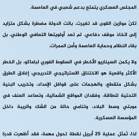
المجلس العسكري يتمتع بدعم شعبي في العاصمة.
لكنّ موازين القوى قد تغيرت. باتت الدولة مضطرة بشكل متزايد
إلى اتخاذ موقف دفاعي. لم تعد أولويتها التعافي الوطني، بل
بقاء النظام وحماية العاصمة وأمن الممرات.
ولا يكمن السيناريو الأخطر في السقوط الفوري لباماكو، بل الخطر
الأكثر واقعية هو الاختناق الاستراتيجي التدريجي، إغلاق الطرق
بشكل متقطع، والهجمات على قوافل الإمداد، وتخريب البنية
التحتية للطاقة، وفقدان المواقع الشمالية، وتصاعد العنف في
موبتي وسط البلاد، وتنامي حالة من الشك والريبة داخل
المؤسسة العسكرية.
لذا، تُمثل عملية 25 أبريل نقطة تحول مهمة، فقد أظهرت قدرة