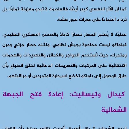
كما أن الأثر النفسي كبير أيضًا، فالعاصمة لا تبدو معزولة تمامًا، بل
تزداد اعتمادًا على ممرات عبور هشة.
عمليًا، لا يُعتبر الحصار حصارًا كاملًا بالمعنى العسكري التقليدي.
فباماكو ليست مُحاصرة بجيش نظامي. ولكنه حصار جزئي ومرن
ومتحرك، حيث تُستخدم الحواجز والكمائن والتهديدات والهجمات
الانتقائية على المركبات والتصريحات الدعائية لخلق انطباع بأن
طرق الوصول إلى باماكو تخضع لسيطرة المتمردين أو مراقبتهم.
كيدال وتيساليت: إعادة فتح الجبهة
الشمالية
البعد الشمالي لا يقل أهمية. أفادت تقارير رويترز بأن القوات