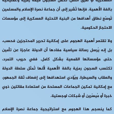
العسكرية أو طرق النقل، تحمل السجون قيمة رمزية وعملياتية
بالغة الأهمية. فإنها تُشير إلى أن جماعة نصرة الإسلام والمسلمين
تُوسّع نطاق أهدافها من البنية التحتية العسكرية إلى مؤسسات
الاحتجاز الحكومية.
ولا تقتصر أهمية الهجوم على إمكانية تحرير المحتجزين فحسب،
بل إنه يُرسل رسالة سياسية مفادها أن الدولة عاجزة عن تأمين
حتى مؤسساتها القمعية بشكل كامل. ففي حروب التمرد،
تكتسب السجون رمزية بالغة الأهمية لأنها تُمثل سلطة الدولة
والعقاب والسيطرة. ويُؤدي استهدافها إلى إضعاف ثقة الجمهور،
مع إمكانية تمكين الجماعات المسلحة من استعادة مقاتلين ذوي
خبرة أو مُيسّرين أو شبكات لوجستية.
كما ينسجم هذا الهجوم مع استراتيجية جماعة نصرة الإسلام