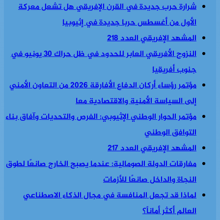
شرارة حرب جديدة في القرن الإفريقي هل تشعل معركة
الأول من أغسطس حربا جديدة في إثيوبيا
المشهد الإفريقي العدد 218
النزوح الأفريقي العابر للحدود في ظل حراك 30 يونيو في
جنوب أفريقيا
مؤتمر رؤساء أركان الدفاع الأفارقة 2026 من التعاون الأمني
إلى السياسة الأمنية والاقتصادية معا
مؤتمر الحوار الوطني الإثيوبي: الفرص والتحديات وآفاق بناء
التوافق الوطني
المشهد الإفريقي العدد 217
مفارقات الدولة الصومالية: عندما يصبح الخارج صانعًا لطوق
النجاة والداخل صانعًا للأزمات
لماذا قد تجعل المنافسة في مجال الذكاء الاصطناعي
العالم أكثر أماناً؟