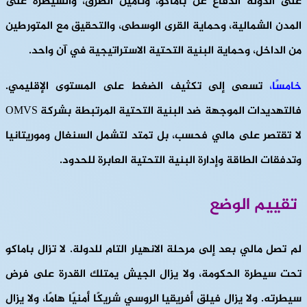
على الدولة الدفاع عن باماكو، وتأمين الطرق، والسيطرة على
المدن الشمالية، وحماية القرى الوسطى، والتحقيق مع المتورطين
من الداخل، وحماية البنية التحتية الاستراتيجية في آن واحد.
خامسًا،
تسعى إلى تكثيف الضغط على المستوى الإقليمي.
فالتهديدات الموجهة ضد البنية التحتية المرتبطة بشركة OMVS
لا تقتصر على مالي فحسب، بل تمتد لتشمل السنغال وموريتانيا
وتدفقات الطاقة وإدارة البنية التحتية العابرة للحدود.
تقييم الوضع
لم تصل مالي بعد إلى مرحلة الانهيار التام للدولة. لا تزال باماكو
تحت سيطرة الحكومة، ولا يزال الجيش يمتلك القدرة على فرض
سيطرته. ولا يزال فيلق أفريقيا الروسي شريكًا أمنيًا هامًا، ولا يزال