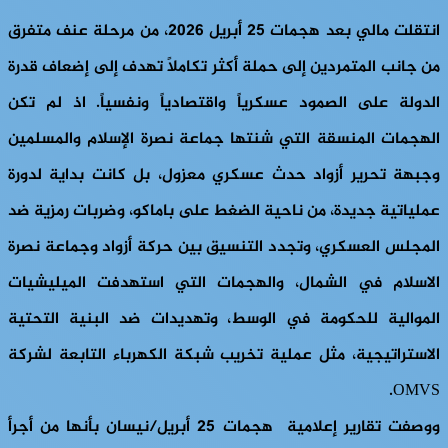
انتقلت مالي بعد هجمات 25 أبريل 2026، من مرحلة عنف متفرق
من جانب المتمردين إلى حملة أكثر تكاملاً تهدف إلى إضعاف قدرة
الدولة على الصمود عسكرياً واقتصادياً ونفسياً. اذ لم تكن
الهجمات المنسقة التي شنتها جماعة نصرة الإسلام والمسلمين
وجبهة تحرير أزواد حدث عسكري معزول، بل كانت بداية لدورة
عملياتية جديدة، من ناحية الضغط على باماكو، وضربات رمزية ضد
المجلس العسكري، وتجدد التنسيق بين حركة أزواد وجماعة نصرة
الاسلام في الشمال، والهجمات التي استهدفت الميليشيات
الموالية للحكومة في الوسط، وتهديدات ضد البنية التحتية
الاستراتيجية، مثل عملية تخريب شبكة الكهرباء التابعة لشركة
OMVS.
ووصفت تقارير إعلامية هجمات 25 أبريل/نيسان بأنها من أجرأ