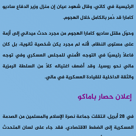
الرئيسية في كاتي، وقال شهود عيان إن منزل وزير الدفاع ساديو
كامارا قد دُمر بالكامل خلال الهجوم.
وحوّل مقتل ساديو كامارا الهجوم من مجرد حدث ميداني إلى أزمة
على مستوى النظام. لأنه لم مجرد يكن شخصية ثانوية، بل كان
فاعلًا رئيسيًا في التوجه الأمني ​​للمجلس العسكري وفي توجه
مالي نحو روسيا. وقد أضعف اغتياله كلًا من السلطة الرمزية
والثقة الداخلية للقيادة العسكرية في مالي.
إعلان حصار باماكو
في 28 أبريل، انتقلت جماعة نصرة الإسلام والمسلمين من الصدمة
العسكرية إلى الضغط الاقتصادي. فقد جاء على لسان المتحدث