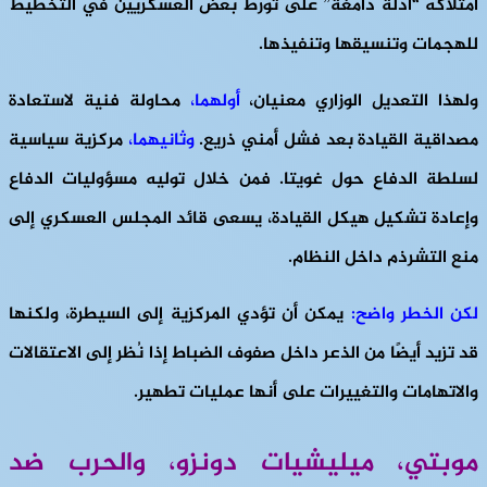
امتلاكه “أدلة دامغة” على تورط بعض العسكريين في التخطيط
للهجمات وتنسيقها وتنفيذها.
ولهذا التعديل الوزاري معنيان،
أولهما
،
محاولة فنية لاستعادة
مصداقية القيادة بعد فشل أمني ذريع.
وثانيهما
،
مركزية سياسية
لسلطة الدفاع حول غويتا. فمن خلال توليه مسؤوليات الدفاع
وإعادة تشكيل هيكل القيادة، يسعى قائد المجلس العسكري إلى
منع التشرذم داخل النظام.
لكن الخطر واضح:
يمكن أن تؤدي المركزية إلى السيطرة، ولكنها
قد تزيد أيضًا من الذعر داخل صفوف الضباط إذا نُظر إلى الاعتقالات
والاتهامات والتغييرات على أنها عمليات تطهير.
موبتي، ميليشيات دونزو، والحرب ضد