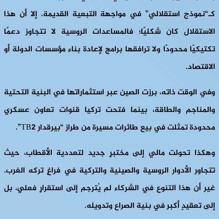
كـ“نموذج استقلالي” في مواجهة التبعية القديمة. إلا أن هذا
الاستقلال كان شكليًا؛ فالمساعدات الروسية لا تتجاوز دعمًا
تكتيكيًا محدودًا ولا ترافقها برامج لإعادة بناء مؤسسات الدولة أو
الاقتصاد.
وفي الوقت ذاته، برزت الصين عبر استثماراتها في البنية التحتية
والمناجم والطاقة، بينما فتحت تركيا قنوات تعاون عسكري
محدودة تمثلت في بيع طائرات مسيرة من طراز “بيرقدار TB2”.
وهكذا تحولت مالي إلى مختبرٍ جديد لتعددية الأقطاب، حيث
تتجاور الأدوار الروسية والصينية والتركية في فراغٍ تركه الغرب.
غير أن هذا التنوع في الشركاء لم يُترجم إلى استقرارٍ فعلي، بل
إلى تعقيدٍ أكبر في بنية الصراع وتدويله.