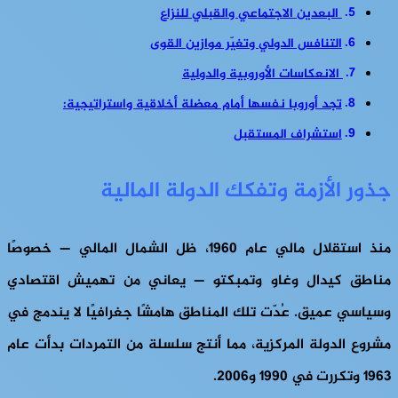
البعدين الاجتماعي والقبلي للنزاع
التنافس الدولي وتغيّر موازين القوى
الانعكاسات الأوروبية والدولية
تجد أوروبا نفسها أمام معضلة أخلاقية واستراتيجية:
استشراف المستقبل
جذور الأزمة وتفكك الدولة المالية
منذ استقلال مالي عام 1960، ظل الشمال المالي — خصوصًا
مناطق كيدال وغاو وتمبكتو — يعاني من تهميش اقتصادي
وسياسي عميق. عُدّت تلك المناطق هامشًا جغرافيًا لا يندمج في
مشروع الدولة المركزية، مما أنتج سلسلة من التمردات بدأت عام
1963 وتكررت في 1990 و2006.