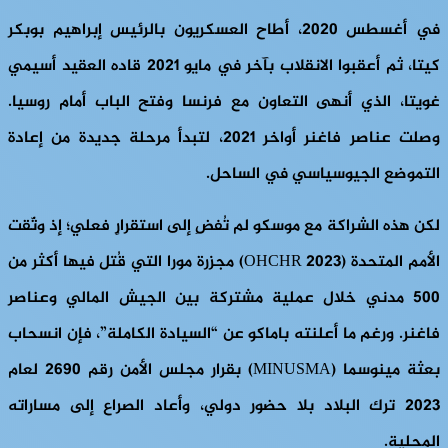
في أغسطس 2020، أطاح العسكريون بالرئيس إبراهيم بوبكر
كيتا، ثم أعقبوا الانقلاب بآخر في مايو 2021 قاده العقيد أسيمي
غويتا، الذي أنهى التعاون مع فرنسا وفتح الباب أمام روسيا.
وصلت عناصر فاغنر أواخر 2021، لتبدأ مرحلة جديدة من إعادة
التموضع الجيوسياسي في الساحل.
لكن هذه الشراكة مع موسكو لم تُفضِ إلى استقرارٍ فعلي؛ إذ وثّقت
الأمم المتحدة (OHCHR 2023) مجزرة مورا التي قُتل فيها أكثر من
500 مدني خلال عملية مشتركة بين الجيش المالي وعناصر
فاغنر. ورغم ما أعلنته باماكو عن “السيادة الكاملة”، فإن انسحاب
بعثة مينوسما (MINUSMA) بقرار مجلس الأمن رقم 2690 لعام
2023 ترك البلاد بلا حضور دولي، وأعاد الصراع إلى مساراته
المحلية.