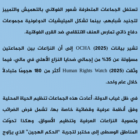
تستغل الجماعات المتطرفة شعور الفولاني بالتهميش والتمييز
لتجنيد شبابهم، بينما تشكل الميليشيات الدوغونية مجموعات
دفاعٍ ذاتي تمارس العنف الانتقامي ضد القرى الفولانية.
تشير بيانات OCHA (2025) إلى أن النزاعات بين الجماعتين
مسؤولة عن 35% من إجمالي ضحايا النزاع الأهلي في مالي، فيما
وثّقت Human Rights Watch (2025) أكثر من 180 هجومًا متبادلًا
خلال عام واحد.
في ظل غياب الدولة، أعادت هذه الجماعات تنظيم الحياة المحلية
وفق أنظمة عرفية وقضائية خاصة بها، تشمل فرض الضرائب
وتسوية النزاعات العرفية وتنظيم الأسواق. وهكذا تحوّلت
المناطق الوسطى إلى مختبر لتجربة “الحكم الهجين” الذي يزاوج