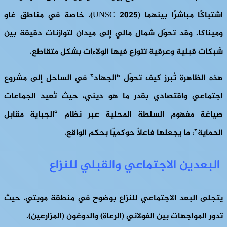
اشتباكًا مباشرًا بينهما (UNSC 2025)، خاصة في مناطق غاو
وميناكا. وقد تحوّل شمال مالي إلى ميدان لتوازنات دقيقة بين
شبكات قبلية وعرقية تتوزع فيها الولاءات بشكل متقاطع.
هذه الظاهرة تُبرز كيف تحوّل “الجهاد” في الساحل إلى مشروع
اجتماعي واقتصادي بقدر ما هو ديني، حيث تُعيد الجماعات
صياغة مفهوم السلطة المحلية عبر نظام “الجباية مقابل
الحماية”، ما يجعلها فاعلًا حوكميًا بحكم الواقع.
البعدين الاجتماعي والقبلي للنزاع
يتجلى البعد الاجتماعي للنزاع بوضوح في منطقة موبتي، حيث
تدور المواجهات بين الفولاني (الرعاة) والدوغون (المزارعين).