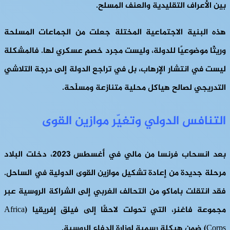
بين الأعراف التقليدية والعنف المسلح.
هذه البنية الاجتماعية المختلة جعلت من الجماعات المسلحة
وريثًا موضوعيًا للدولة، وليست مجرد خصمٍ عسكري لها. فالمشكلة
ليست في انتشار الإرهاب، بل في تراجع الدولة إلى درجة التلاشي
التدريجي لصالح هياكل محلية متنازعة ومسلّحة.
التنافس الدولي وتغيّر موازين القوى
بعد انسحاب فرنسا من مالي في أغسطس 2023، دخلت البلاد
مرحلة جديدة من إعادة تشكيل موازين القوى الدولية في الساحل.
فقد انتقلت باماكو من التحالف الغربي إلى الشراكة الروسية عبر
مجموعة فاغنر، التي تحولت لاحقًا إلى فيلق إفريقيا (Africa
Corps) ضمن هيكلة رسمية لوزارة الدفاع الروسية.