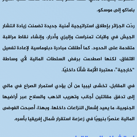
باماكو إلى موسكو.
ردّت الجزائر بإطلاق استراتيجية أمنية جديدة تضمنت زيادة انتشار
الجيش في ولايات تمنراست وإليزي وأدرار، وإنشاء نقاط مراقبة
متقدمة على الحدود. كما أطلقت مبادرة دبلوماسية لإعادة تفعيل
الاتفاق، لكنها اصطدمت برفض السلطات المالية لأي وساطة
“خارجية”، معتبرة الأزمة شأنًا داخليًا.
في المقابل، تخشى ليبيا من أن يؤدي استمرار الصراع في مالي
إلى تدفق مقاتلين أجانب وتهريب الذهب والسلاح عبر أراضيها
الجنوبية، ما يعيد إشعال النزاعات داخلها. وبهذا، أصبحت الفوضى
المالية عنصرًا بنيويًا في زعزعة استقرار شمال إفريقيا بأسره.