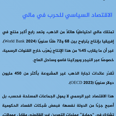
الاقتصاد السياسي للحرب في مالي
تمتلك مالي احتياطيًا هائلًا من الذهب، وتعد رابع أكبر منتج في
إفريقيا بإنتاج يتراوح بين 68 و72 طنًا سنويًا (World Bank 2024).
غير أن ما يقارب 45% من هذا الإنتاج يُهرّب خارج القنوات الرسمية،
خصوصًا عبر النيجر وبوركينا فاسو وساحل العاج.
تُقدّر عائدات تجارة الذهب غير المشروعة بأكثر من 450 مليون
دولار سنويًا (OECD 2023).
هذا الاقتصاد غير الرسمي لا يمول الجماعات المسلحة فحسب، بل
أصبح جزءًا من الدولة نفسها؛ فبعض شبكات الفساد الحكومية
تشارك في “حماية” عمليات التعدين غير القانوني مقابل عمولات،