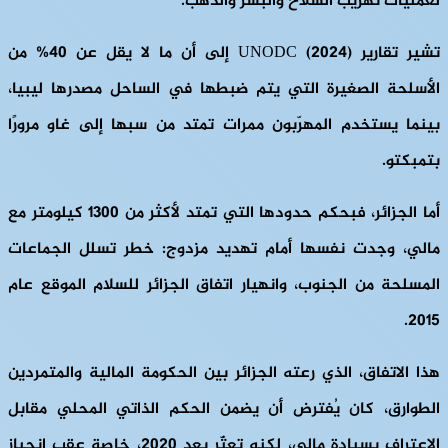
لعمليات تهريب السلاح والبشر والذهب.
تشير تقارير UNODC (2024) إلى أن ما لا يقل عن 40% من
الأسلحة الصغيرة التي يتم ضبطها في الساحل مصدرها ليبيا،
بينما يستخدم المهرّبون ممرات تمتد من سبها إلى غاو مرورًا
بتمبكتو.
أما الجزائر، فبحكم حدودها التي تمتد لأكثر من 1300 كيلومتر مع
مالي، وجدت نفسها أمام تهديد مزدوج: خطر تسلل الجماعات
المسلحة من الجنوب، وانهيار اتفاق الجزائر للسلام الموقع عام
2015.
هذا الاتفاق، الذي رعته الجزائر بين الحكومة المالية والمتمردين
الطوارق، كان يُفترض أن يضمن الحكم الذاتي المحلي مقابل
الاعتراف بسيادة مالي، لكنه تعثّر بعد 2020، خاصة عقب انحياز