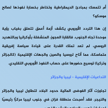
أم تتمسك بمبادئ الديمقراطية وتخاطر بخسارة نفوذها لصالح
موسكو؟
إن هذا التردد الأوروبي يكشف أزمة أعمق تتعلق بغياب رؤية
موحدة تجاه الجنوب. فالقارة العجوز، المنشغلة بأوكرانيا وبالتهديد
الروسي، لم تعد تملك القدرة على قيادة سياسة إفريقية
متماسكة، مما أتاح لروسيا والصين والجهات الإقليمية (كالجزائر
وتركيا) توسيع حضورها على حساب النفوذ الأوروبي التقليدي.
التداعيات الإقليمية – ليبيا والجزائر
تجاوزت آثار الفوضى المالية حدود البلاد لتطاول ليبيا والجزائر
والنيجر. فقد أصبحت منطقة فزان في جنوب ليبيا مركزًا رئيسيًا