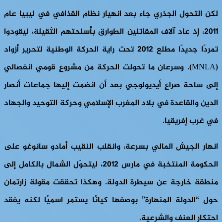
لكن التحول الجذري جاء بعد انهيار نظام القذافي في ليبيا عام
2011، إذ عاد آلاف المقاتلين الطوارق بأسلحتهم الثقيلة، ليقودوا
تمردًا جديدًا مطلع 2012 تحت راية الحركة الوطنية لتحرير أزواد
(MNLA). وسرعان ما تحولت الحركة من مشروعٍ قومي انفصالي
إلى ساحة صراعٍ أيديولوجي بعد أن انضمت إليها جماعات أنصار
الدين والقاعدة في بلاد المغرب الإسلامي وحركة التوحيد والجهاد
في غرب إفريقيا.
انهار الجيش المالي بسرعة، وانقلب النقيب أمادو سانوغو على
الحكومة المنتخبة في مارس 2012، ليتحوّل الشمال بالكامل إلى
منطقة خارجة عن سيطرة الدولة. وهكذا تحققت مقولة زارتمان
حول “الدولة المنهارة” بوصفها كيانًا يستمر اسميًا لكنه يفقد
احتكار العنف والشرعية.