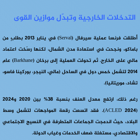
التدخلات الخارجية وتبدّل موازين القوى
أطلقت فرنسا عملية سيرفال (Serval) في يناير 2013 بطلبٍ من
باماكو، ونجحت في استعادة مدن الشمال، لكنها رسّخت اعتماد
مالي على الخارج. ثم تحولت العملية إلى برخان (Barkhane) عام
2014 لتشمل خمس دول في الساحل (مالي، النيجر، بوركينا فاسو،
تشاد، موريتانيا).
رغم ذلك، ارتفع معدل العنف بنسبة 38% بين 2020 و2024
(ACLED 2024). فقد اتسعت رقعة المواجهات لتشمل وسط
البلاد، حيث اندمجت الجماعات المتطرفة في النسيج الاجتماعي
والاقتصادي، مستغلة ضعف الخدمات وغياب الدولة.