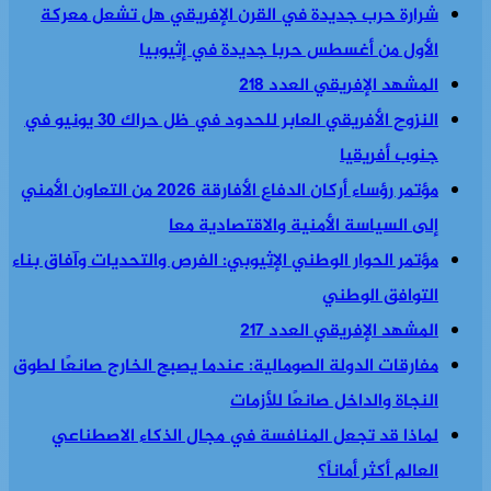
شرارة حرب جديدة في القرن الإفريقي هل تشعل معركة
الأول من أغسطس حربا جديدة في إثيوبيا
المشهد الإفريقي العدد 218
النزوح الأفريقي العابر للحدود في ظل حراك 30 يونيو في
جنوب أفريقيا
مؤتمر رؤساء أركان الدفاع الأفارقة 2026 من التعاون الأمني
إلى السياسة الأمنية والاقتصادية معا
مؤتمر الحوار الوطني الإثيوبي: الفرص والتحديات وآفاق بناء
التوافق الوطني
المشهد الإفريقي العدد 217
مفارقات الدولة الصومالية: عندما يصبح الخارج صانعًا لطوق
النجاة والداخل صانعًا للأزمات
لماذا قد تجعل المنافسة في مجال الذكاء الاصطناعي
العالم أكثر أماناً؟