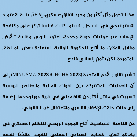
هذا التحول مثّل أكثر من مجرد اتفاقٍ عسكري، إذ غيّر بنية الاعتماد
الاستراتيجي في الساحل. فبينما كانت فرنسا تركز على مكافحة
الإرهاب عبر عمليات جوية محددة، اعتمد الروس مقاربة “الأرض
مقابل الولاء”، ما أتاح للحكومة المالية استعادة بعض المناطق
المتمردة، لكن بثمنٍ إنسانيٍ فادح.
تشير تقارير الأمم المتحدة (OHCHR 2023؛ MINUSMA 2023) إلى
أن العمليات المشتركة بين القوات المالية والعناصر الروسية
تسببت في مقتل أكثر من 500 مدني في قرية مورا وحدها، إضافة
إلى مئات حالات الإخفاء القسري والاعتقال غير القانوني.
من الناحية السياسية، أتاح الوجود الروسي للنظام العسكري في
باماكو تعزيز خطابه السيادي المعادي للغرب، مقدّمًا نفسه